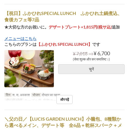
【祝日】ふかひれSPECIAL LUNCH ふかひれ土鍋煮込、
食後カフェ等7品
★大切な方のお祝いに。
デザートプレート+1,815円(税サ込)
追加
メニューはこちら
こちらのプランは
【ふかひれ SPECIAL LUNCH】
です
⇒
¥ 6,700
¥ 7,018
(सेवा शुल्क और कर समाविष्ट।)
चुनें
दिन
श, स, अवकाश
भोजन
दोपहर का खाना
और पढ़ें
सीट की श्रेणी
テーブル席, 窓際テーブル席
＼父の日／【LUCIS GARDEN LUNCH】小籠包、8種類か
ら選べるメイン、デザート等 全6品＋乾杯スパーク＋メ