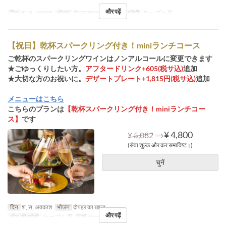
और पढ़ें
दिन
श, स, अवकाश
भोजन
दोपहर का खाना
सीट की श्रेणी
テーブル席
【祝日】乾杯スパークリング付き！miniランチコース
ご乾杯のスパークリングワインはノンアルコールに変更できます
★ごゆっくりしたい方。
アフタードリンク+605(税サ込)
追加
★大切な方のお祝いに。
デザートプレート+1,815円(税サ込)
追加
メニューはこちら
こちらのプランは
【乾杯スパークリング付き！miniランチコー
ス】
です
⇒
¥ 4,800
¥ 5,082
(सेवा शुल्क और कर समाविष्ट।)
चुनें
दिन
श, स, अवकाश
भोजन
दोपहर का खाना
और पढ़ें
सीट की श्रेणी
テーブル席, 窓際テーブル席