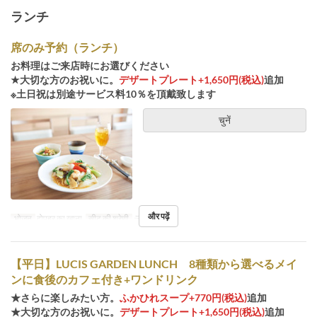
ランチ
席のみ予約（ランチ）
お料理はご来店時にお選びください
★大切な方のお祝いに。
デザートプレート+1,650円(税込)
追加
※土日祝は別途サービス料10％を頂戴致します
चुनें
और पढ़ें
भोजन
दोपहर का खाना
सीट की श्रेणी
テーブル席
【平日】LUCIS GARDEN LUNCH 8種類から選べるメイ
ンに食後のカフェ付き+ワンドリンク
★さらに楽しみたい方。
ふかひれスープ+770円(税込)
追加
★大切な方のお祝いに。
デザートプレート+1,650円(税込)
追加