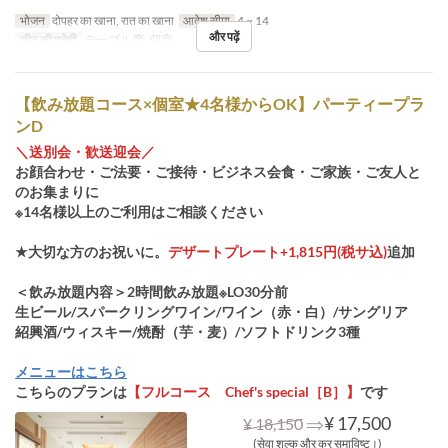
भोजन
दोपहर का खाना, रात का खाना
आदेश सीमा
4 ~ 14
और पढ़ें
सीट की श्रेणी
テーブル席, 個室
【飲み放題コース×個室★4名様からOK】パーティープラ
ンD
＼送別会・歓送迎会／
お顔合わせ・ご法要・ご接待・ビジネス会食・ご家族・ご友人と
のお集まりに
※14名様以上のご利用はご相談ください
★大切な方のお祝いに。
デザートプレート+1,815円(税サ込)
追加
＜飲み放題内容＞2時間飲み放題※LO30分前
生ビール/スパークリングワイン/ワイン（赤・白）/サングリア
紹興酒/ウィスキー/焼酎（芋・麦）/ソフトドリンク3種
メニューはこちら
こちらのプランは
【フルコース Chef's special［B］】
です
⇒
¥ 17,500
¥ 18,150
(सेवा शुल्क और कर समाविष्ट।)