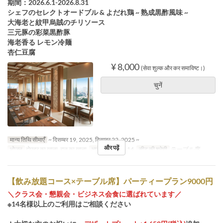
期間：2026.6.1-2026.8.31
シェフのセレクトオードブル & よだれ鶏 ~ 熟成黒酢風味 ~
大海老と紋甲烏賊のチリソース
三元豚の彩菜黒酢豚
海老香る レモン冷麺
杏仁豆腐
¥ 8,000
(सेवा शुल्क और कर समाविष्ट।)
चुनें
मान्य तिथि सीमाएँ
~ दिसम्बर 19, 2025, दिसम्बर 22, 2025 ~
और पढ़ें
भोजन
दोपहर का खाना, रात का खाना
आदेश सीमा
6 ~ 14
सीट की श्रेणी
テーブル席
【飲み放題コース×テーブル席】パーティープラン9000円
＼クラス会・懇親会・ビジネス会食に選ばれています／
※14名様以上のご利用はご相談ください