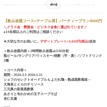
और पढ़ें
भोजन
दोपहर का खाना, रात का खाना
सीट की श्रेणी
テーブル席, 窓際テーブル席
【飲み放題コース×テーブル席】パーティープラン8000円
＼クラス会・懇親会・ビジネス会食に選ばれています／
※14名様以上のご利用はご相談ください
★大切な方のお祝いに。
デザートプレート+1,650円(税込)
追加
＜飲み放題内容＞2時間飲み放題※LO30分前
瓶ビール/サングリア/ウィスキー/焼酎（芋・麦）/ソフトドリンク
2種
＜コース内容＞
期間：2026.3.1-2026.5.31
シェフのセレクトオードブル & よだれ鶏 ~ 熟成黒酢風味 ~
大海老とイカのチリソース
三元豚の彩菜黒酢豚
あさりと旬わかめの玉子スープそば
杏仁豆腐