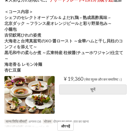
＜コース内容＞
シェフのセレクトオードブル & よだれ鶏 ~ 熟成黒酢風味 ~
北京ダック ～フランス産オレンジピールと彩り野菜包み～
小籠包
吉切鮫尾ひれの姿煮
大海老と台湾真菰筍のXO 醤ロースト ～金華ハムと干し貝柱のコ
ンフィを添えて～
黒毛和牛の柔らか煮 ～広東特産 柱候醤(チューホワジャン)仕立て
～
海老香る レモン冷麺
杏仁豆腐
¥ 19,360
(सेवा शुल्क और कर समाविष्ट।)
चुनें
मान्य तिथि सीमाएँ
अगस्त 08
भोजन
दोपहर का खाना, रात का खाना
और पढ़ें
सीट की श्रेणी
窓際テーブル席