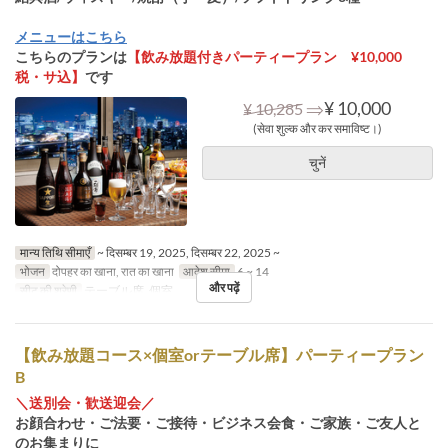
メニューはこちら
こちらのプランは
【飲み放題付きパーティープラン ¥10,000
税・サ込】
です
⇒
¥ 10,000
¥ 10,285
(सेवा शुल्क और कर समाविष्ट।)
चुनें
मान्य तिथि सीमाएँ
~ दिसम्बर 19, 2025, दिसम्बर 22, 2025 ~
भोजन
दोपहर का खाना, रात का खाना
आदेश सीमा
6 ~ 14
और पढ़ें
सीट की श्रेणी
テーブル席, 個室
【飲み放題コース×個室orテーブル席】パーティープラン
B
＼送別会・歓送迎会／
お顔合わせ・ご法要・ご接待・ビジネス会食・ご家族・ご友人と
のお集まりに