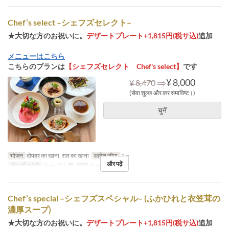
Chef’s select –シェフズセレクト–
★大切な方のお祝いに。
デザートプレート+1,815円(税サ込)
追加
メニューはこちら
こちらのプランは
【シェフズセレクト Chef's select】
です
⇒
¥ 8,000
¥ 8,470
(सेवा शुल्क और कर समाविष्ट।)
चुनें
भोजन
दोपहर का खाना, रात का खाना
आदेश सीमा
2 ~
और पढ़ें
सीट की श्रेणी
テーブル席, 窓際テーブル席
Chef’s special –シェフズスペシャル– (ふかひれと衣笠茸の
濃厚スープ)
★大切な方のお祝いに。
デザートプレート+1,815円(税サ込)
追加