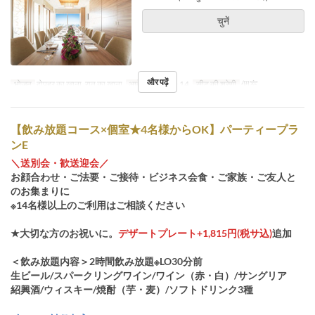
चुनें
और पढ़ें
भोजन
दोपहर का खाना, रात का खाना
आदेश सीमा
4 ~ 14
सीट की श्रेणी
個室
【飲み放題コース×個室★4名様からOK】パーティープラ
ンE
＼送別会・歓送迎会／
お顔合わせ・ご法要・ご接待・ビジネス会食・ご家族・ご友人と
のお集まりに
※14名様以上のご利用はご相談ください
★大切な方のお祝いに。
デザートプレート+1,815円(税サ込)
追加
＜飲み放題内容＞2時間飲み放題※LO30分前
生ビール/スパークリングワイン/ワイン（赤・白）/サングリア
紹興酒/ウィスキー/焼酎（芋・麦）/ソフトドリンク3種