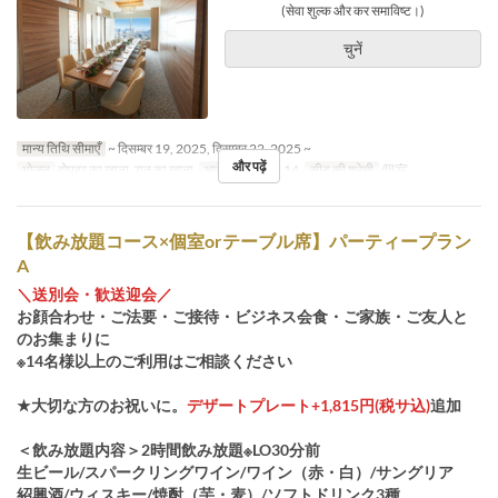
(सेवा शुल्क और कर समाविष्ट।)
चुनें
मान्य तिथि सीमाएँ
~ दिसम्बर 19, 2025, दिसम्बर 22, 2025 ~
और पढ़ें
भोजन
दोपहर का खाना, रात का खाना
आदेश सीमा
6 ~ 14
सीट की श्रेणी
個室
【飲み放題コース×個室orテーブル席】パーティープラン
A
＼送別会・歓送迎会／
お顔合わせ・ご法要・ご接待・ビジネス会食・ご家族・ご友人と
のお集まりに
※14名様以上のご利用はご相談ください
★大切な方のお祝いに。
デザートプレート+1,815円(税サ込)
追加
＜飲み放題内容＞2時間飲み放題※LO30分前
生ビール/スパークリングワイン/ワイン（赤・白）/サングリア
紹興酒/ウィスキー/焼酎（芋・麦）/ソフトドリンク3種