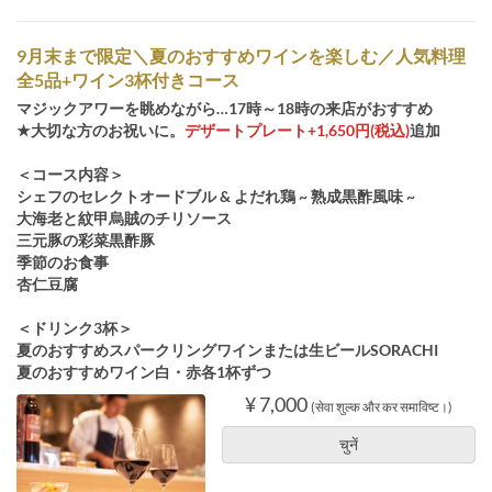
9月末まで限定＼夏のおすすめワインを楽しむ／人気料理
全5品+ワイン3杯付きコース
マジックアワーを眺めながら…17時～18時の来店がおすすめ
★大切な方のお祝いに。
デザートプレート+1,650円(税込)
追加
＜コース内容＞
シェフのセレクトオードブル & よだれ鶏 ~ 熟成黒酢風味 ~
大海老と紋甲烏賊のチリソース
三元豚の彩菜黒酢豚
季節のお食事
杏仁豆腐
＜ドリンク3杯＞
夏のおすすめスパークリングワインまたは生ビールSORACHI
夏のおすすめワイン白・赤各1杯ずつ
¥ 7,000
(सेवा शुल्क और कर समाविष्ट।)
चुनें