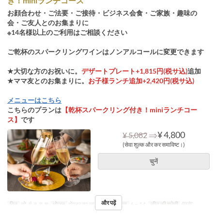
き！miniランチコース
お顔合わせ・ご法要・ご接待・ビジネス会食・ご家族・趣味の
会・ご友人とのお集まりに
※14名様以上のご利用はご相談ください
ご乾杯のスパークリングワインはノンアルコールに変更できます
★大切な方のお祝いに。
デザートプレート+1,815円(税サ込)
追加
★ママ友とのお集まりに。
お子様ランチ追加+2,420円(税サ込)
メニューはこちら
こちらのプランは
【乾杯スパークリング付き！miniランチコー
ス】
です
⇒
¥ 4,800
¥ 5,082
(सेवा शुल्क और कर समाविष्ट।)
चुनें
और पढ़ें
दिन
सो, मं, बु, गु, शु
भोजन
दोपहर का खाना
आदेश सीमा
6 ~ 14
सीट की श्रेणी
個室