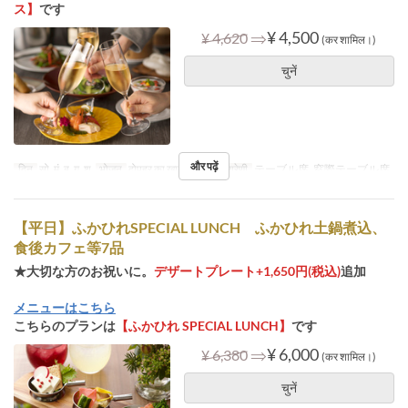
ス】
です
⇒
¥ 4,500
¥ 4,620
(कर शामिल।)
चुनें
और पढ़ें
दिन
सो, मं, बु, गु, शु
भोजन
दोपहर का खाना
सीट की श्रेणी
テーブル席, 窓際テーブル席
【平日】ふかひれSPECIAL LUNCH ふかひれ土鍋煮込、
食後カフェ等7品
★大切な方のお祝いに。
デザートプレート+1,650円(税込)
追加
メニューはこちら
こちらのプランは
【ふかひれ SPECIAL LUNCH】
です
⇒
¥ 6,000
¥ 6,380
(कर शामिल।)
चुनें