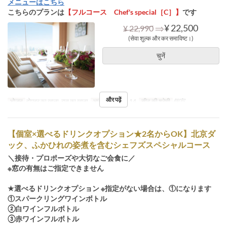
メニューはこちら
こちらのプランは
【フルコース Chef's special［C］】
です
⇒
¥ 22,500
¥ 22,990
(सेवा शुल्क और कर समाविष्ट।)
चुनें
और पढ़ें
भोजन
दोपहर का खाना, रात का खाना
आदेश सीमा
4 ~ 14
सीट की श्रेणी
個室
【個室×選べるドリンクオプション★2名からOK】北京ダ
ック、ふかひれの姿煮を含むシェフズスペシャルコース
＼接待・プロポーズや大切なご会食に／
※窓の有無はご指定できません
★選べるドリンクオプション ※指定がない場合は、①になります
①スパークリングワインボトル
②白ワインフルボトル
③赤ワインフルボトル