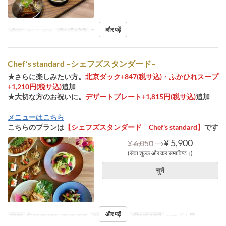
और पढ़ें
भोजन
रात का खाना
सीट की श्रेणी
テーブル席
Chef’s standard –シェフズスタンダード–
★さらに楽しみたい方。
北京ダック+847(税サ込)・ふかひれスープ
+1,210円(税サ込)
追加
★大切な方のお祝いに。
デザートプレート+1,815円(税サ込)
追加
メニューはこちら
こちらのプランは
【シェフズスタンダード Chef's standard】
です
⇒
¥ 5,900
¥ 6,050
(सेवा शुल्क और कर समाविष्ट।)
चुनें
और पढ़ें
भोजन
दोपहर का खाना, रात का खाना
आदेश सीमा
2 ~
सीट की श्रेणी
テーブル席