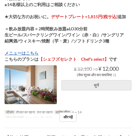
※14名様以上のご利用はご相談ください
★大切な方のお祝いに。
デザートプレート+1,815円(税サ込)
追加
＜飲み放題内容＞2時間飲み放題※LO30分前
生ビール/スパークリングワイン/ワイン（赤・白）/サングリア
紹興酒/ウィスキー/焼酎（芋・麦）/ソフトドリンク3種
メニューはこちら
こちらのプランは
【シェフズセレクト Chef's select】
です
⇒
¥ 12,000
¥ 12,100
(सेवा शुल्क और कर समाविष्ट।)
चुनें
भोजन
दोपहर का खाना, रात का खाना
आदेश सीमा
6 ~ 14
और पढ़ें
सीट की श्रेणी
テーブル席, 個室