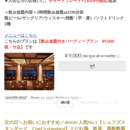
★大切な方のお祝いに。
デザートプレート+1,650円(税込)
追加
＜飲み放題内容＞2時間飲み放題※LO30分前
瓶ビール/サングリア/ウィスキー/焼酎（芋・麦）/ソフトドリンク
2種
メニューはこちら
こちらのプランは
【飲み放題付きパーティープラン ¥9,000
税・サ込】
です
¥ 9,000
(सेवा शुल्क और कर समाविष्ट।)
चुनें
मान्य तिथि सीमाएँ
~ दिसम्बर 19, 2025, दिसम्बर 22, 2025 ~
और पढ़ें
भोजन
दोपहर का खाना, रात का खाना
आदेश सीमा
6 ~ 14
सीट की श्रेणी
テーブル席
父の日＼お祝いにおすすめ／dinner人気No.1【シェフズス
タンダード Chef's standard】よだれ鶏、飲茶、黒酢酢豚