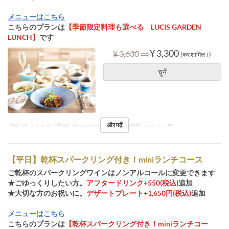
メニューはこちら
こちらのプランは
【季節限定料理も選べる LUCIS GARDEN
LUNCH】
です
⇒
¥ 3,300
¥ 3,630
(कर शामिल।)
चुनें
और पढ़ें
दिन
सो, मं, बु, गु, शु
भोजन
दोपहर का खाना
सीट की श्रेणी
テーブル席
【平日】乾杯スパークリング付き！miniランチコース
ご乾杯のスパークリングワインはノンアルコールに変更できます
★ごゆっくりしたい方。
アフタードリンク+550(税込)
追加
★大切な方のお祝いに。
デザートプレート+1,650円(税込)
追加
メニューはこちら
こちらのプランは
【乾杯スパークリング付き！miniランチコー