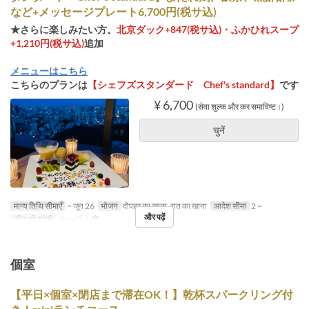
など+メッセージプレート6,700円(税サ込)
★さらに楽しみたい方。
北京ダック+847(税サ込)・ふかひれスープ
+1,210円(税サ込)
追加
メニューはこちら
こちらのプランは
【シェフズスタンダード Chef's standard】
です
¥ 6,700
(सेवा शुल्क और कर समाविष्ट।)
चुनें
मान्य तिथि सीमाएँ
~ जून 26
भोजन
दोपहर का खाना, रात का खाना
आदेश सीमा
2 ~
और पढ़ें
सीट की श्रेणी
テーブル席
個室
【平日×個室×閉店まで滞在OK！】乾杯スパークリング付