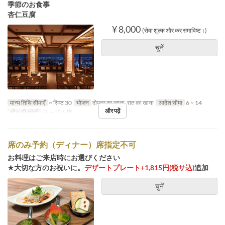
季節のお食事
杏仁豆腐
¥ 8,000
(सेवा शुल्क और कर समाविष्ट।)
चुनें
मान्य तिथि सीमाएँ
~ सिप्ट 30
भोजन
दोपहर का खाना, रात का खाना
आदेश सीमा
6 ~ 14
और पढ़ें
सीट की श्रेणी
テーブル席
席のみ予約（ディナー）席指定不可
お料理はご来店時にお選びください
★大切な方のお祝いに。
デザートプレート+1,815円(税サ込)
追加
चुनें