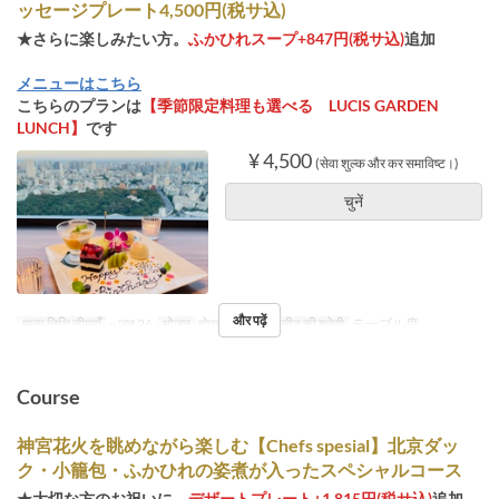
ッセージプレート4,500円(税サ込)
★さらに楽しみたい方。
ふかひれスープ+847円(税サ込)
追加
メニューはこちら
こちらのプランは
【季節限定料理も選べる LUCIS GARDEN
LUNCH】
です
¥ 4,500
(सेवा शुल्क और कर समाविष्ट।)
चुनें
और पढ़ें
मान्य तिथि सीमाएँ
~ जून 26
भोजन
दोपहर का खाना
सीट की श्रेणी
テーブル席
Course
神宮花火を眺めながら楽しむ【Chefs spesial】北京ダッ
ク・小籠包・ふかひれの姿煮が入ったスペシャルコース
★大切な方のお祝いに。
デザートプレート+1,815円(税サ込)
追加