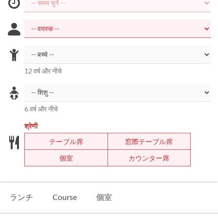
12 वर्ष और नीचे
6 वर्ष और नीचे
श्रेणी
テーブル席
窓際テーブル席
個室
カウンター席
ランチ
Course
個室