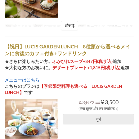
और पढ़ें
दिन
सो, मं, बु, गु, शु
भोजन
दोपहर का खाना
सीट की श्रेणी
テーブル席, 窓際テーブル席
【祝日】LUCIS GARDEN LUNCH 8種類から選べるメイ
ンに食後のカフェ付き+ワンドリンク
★さらに楽しみたい方。
ふかひれスープ+847円(税サ込)
追加
★大切な方のお祝いに。
デザートプレート+1,815円(税サ込)
追加
メニューはこちら
こちらのプランは
【季節限定料理も選べる LUCIS GARDEN
LUNCH】
です
⇒
¥ 3,500
¥ 3,872
(सेवा शुल्क और कर समाविष्ट।)
चुनें