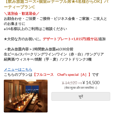
【飲み放題コース×個室orテーブル席★4名様からOK】パ
ーティープランC
＼送別会・歓送迎会／
お顔合わせ・ご法要・ご接待・ビジネス会食・ご家族・ご友人と
のお集まりに
※14名様以上のご利用はご相談ください
★大切な方のお祝いに。
デザートプレート+1,815円(税サ込)
追加
＜飲み放題内容＞2時間飲み放題※LO30分前
生ビール/スパークリングワイン/ワイン（赤・白）/サングリア
紹興酒/ウィスキー/焼酎（芋・麦）/ソフトドリンク3種
メニューはこちら
こちらのプランは
【フルコース Chef's special［A］】
です
⇒
¥ 14,500
¥ 14,520
(सेवा शुल्क और कर समाविष्ट।)
चुनें