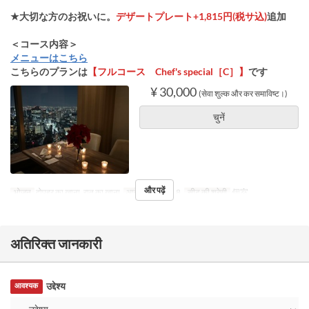
★大切な方のお祝いに。
デザートプレート+1,815円(税サ込)
追加
＜コース内容＞
メニューはこちら
こちらのプランは
【フルコース Chef's special［C］】
です
¥ 30,000
(सेवा शुल्क और कर समाविष्ट।)
चुनें
और पढ़ें
भोजन
दोपहर का खाना, रात का खाना
आदेश सीमा
2 ~ 8
सीट की श्रेणी
個室
अतिरिक्त जानकारी
उद्देश्य
आवश्यक