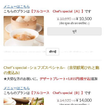
メニューはこちら
こちらのプランは
【フルコース Chef's special［A］】
です
⇒
¥ 10,500
¥ 10,890
(सेवा शुल्क और कर समाविष्ट।)
चुनें
और पढ़ें
भोजन
दोपहर का खाना, रात का खाना
सीट की श्रेणी
テーブル席, 窓際テーブル席
Chef’s special –シェフズスペシャル–（吉切鮫尾ひれと鮑
の煮込み)
★大切な方のお祝いに。
デザートプレート+1,815円(税サ込)
追加
メニューはこちら
こちらのプランは
【フルコース Chef's special［B］】
です
⇒
¥ 14,000
¥ 14,520
(सेवा शुल्क और कर समाविष्ट।)