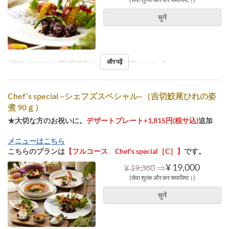
चुनें
और पढ़ें
भोजन
रात का खाना
सीट की श्रेणी
テーブル席, 窓際テーブル席
Chef’s special –シェフズスペシャル–（吉切鮫尾ひれの姿
煮 90ｇ）
★大切な方のお祝いに。
デザートプレート+1,815円(税サ込)
追加
メニューはこちら
こちらのプランは
【フルコース Chef's special［C］】
です。
⇒
¥ 19,000
¥ 19,360
(सेवा शुल्क और कर समाविष्ट।)
चुनें