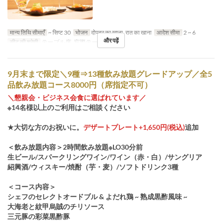
मान्य तिथि सीमाएँ
~ सिप्ट 30
भोजन
दोपहर का खाना, रात का खाना
आदेश सीमा
2 ~ 6
और पढ़ें
सीट की श्रेणी
テーブル席, 窓際テーブル席
9月末まで限定＼9種⇒13種飲み放題グレードアップ／全5
品飲み放題コース8000円（席指定不可）
＼懇親会・ビジネス会食に選ばれています／
※14名様以上のご利用はご相談ください
★大切な方のお祝いに。
デザートプレート+1,650円(税込)
追加
＜飲み放題内容＞2時間飲み放題※LO30分前
生ビール/スパークリングワイン/ワイン（赤・白）/サングリア
紹興酒/ウィスキー/焼酎（芋・麦）/ソフトドリンク3種
＜コース内容＞
シェフのセレクトオードブル & よだれ鶏 ~ 熟成黒酢風味 ~
大海老と紋甲烏賊のチリソース
三元豚の彩菜黒酢豚