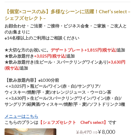
【個室×コースのみ】多様なシーンに活躍！Chef’s select –
シェフズセレクト–
お顔合わせ・ご法要・ご接待・ビジネス会食・ご家族・ご友人と
のお集まりに
※14名様以上のご利用はご相談ください
★大切な方のお祝いに。
デザートプレート+1,815円(税サ込)
追加
★飲み放題付き
+3,025円(税サ込)
追加
★飲み放題付き(生ビール・スパークリングワインあり)
+3,630円
(税サ込)
追加
【飲み放題内容】※LO30分前
＜+3,025円＞瓶ビール/ワイン(赤・白)/サングリア/
ウィスキー/焼酎(芋・麦)/オレンジジュース・ウーロン茶
＜+3,630円＞生ビール/スパークリングワイン/ワイン(赤・白)/
サングリア/紹興酒/ウィスキー/焼酎(芋・麦)/ソフトドリンク3種
メニューはこちら
こちらのプランは
【シェフズセレクト Chef's select】
です
⇒
¥ 8,000
¥ 8,470