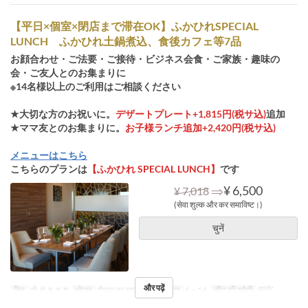
【平日×個室×閉店まで滞在OK】ふかひれSPECIAL
LUNCH ふかひれ土鍋煮込、食後カフェ等7品
お顔合わせ・ご法要・ご接待・ビジネス会食・ご家族・趣味の
会・ご友人とのお集まりに
※14名様以上のご利用はご相談ください
★大切な方のお祝いに。
デザートプレート+1,815円(税サ込)
追加
★ママ友とのお集まりに。
お子様ランチ追加+2,420円(税サ込)
メニューはこちら
こちらのプランは
【ふかひれ SPECIAL LUNCH】
です
⇒
¥ 6,500
¥ 7,018
(सेवा शुल्क और कर समाविष्ट।)
चुनें
और पढ़ें
दिन
सो, मं, बु, गु, शु
भोजन
दोपहर का खाना
आदेश सीमा
6 ~ 14
सीट की श्रेणी
個室