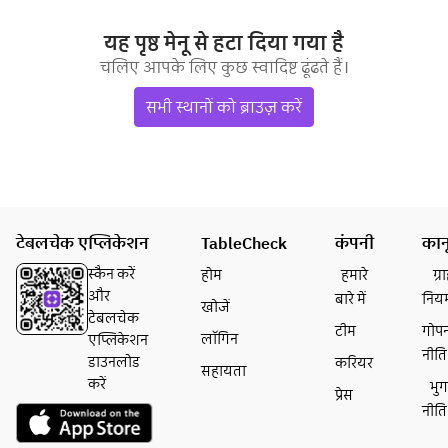
यह पृष्ठ मेनू से हटा दिया गया है
चलिए आपके लिए कुछ स्वादिष्ट ढूंढते हैं।
सभी स्थानों को ब्राउज़ करें
टेबलचेक एप्लिकेशन
TableCheck
कंपनी
कान
स्कैन करें
होम
हमारे
ग्
और
बारे में
निय
खोजें
टेबलचेक
टीम
गोप
लॉगिन
एप्लिकेशन
नीति
डाउनलोड
करियर
सहायता
करें
भु
प्रेस
नीति