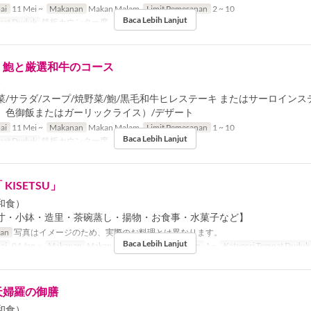
ai
11 Mei ~
Makanan
Makan Malam
Limit Pemesanan
2 ~ 10
Baca Lebih Lanjut
pat Duduk
鉄板カウンター席
】鮑と厳選和牛のコース
ｰ
/サラダ/スープ/焼野菜/鮑/黒毛和牛ヒレステーキ またはサーロインステ
、色御飯またはガーリックライス）/デザート
ai
11 Mei ~
Makanan
Makan Malam
Limit Pemesanan
1 ~ 10
Baca Lebih Lanjut
pat Duduk
鉄板カウンター席
KISETSU」
和食）
寸・小鉢・造里・茶碗蒸し・揚物・お食事・水菓子など】
ran
写真はイメージのため、実際のお料理とは異なります。
Baca Lebih Lanjut
ai
04 Jan ~
Makanan
Makan Siang
Limit Pemesanan
1 ~
Kategori Tempat Duduk
天婦羅の御膳
和食）