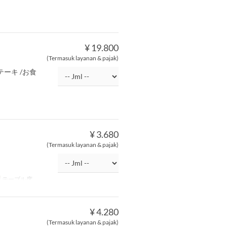
¥ 19.800
(Termasuk layanan & pajak)
ーキ /お食
¥ 3.680
(Termasuk layanan & pajak)
テーブル席
¥ 4.280
(Termasuk layanan & pajak)