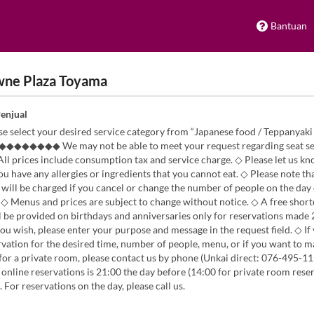
Bantuan
wne Plaza Toyama
Penjual
 select your desired service category from “Japanese food / Teppanyaki 
◆◆◆◆◆◆◆ We may not be able to meet your request regarding seat se
 prices include consumption tax and service charge. ◇ Please let us kn
ou have any allergies or ingredients that you cannot eat. ◇ Please note t
 will be charged if you cancel or change the number of people on the day
 ◇ Menus and prices are subject to change without notice. ◇ A free short
 be provided on birthdays and anniversaries only for reservations made 
you wish, please enter your purpose and message in the request field. ◇ If
vation for the desired time, number of people, menu, or if you want to m
for a private room, please contact us by phone (Unkai direct: 076-495-11
 online reservations is 21:00 the day before (14:00 for private room rese
. For reservations on the day, please call us.