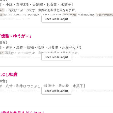
寸・小鉢・造里3種・天婦羅・お食事・水菓子】
ran
・写真はイメージです。実際のお料理と異なります。
ai
01 Jul 2025 ~ 31 Dec 2025, 04 Jan ~ 31 Dec
Makanan
Makan Siang
Limit Peme
Baca Lebih Lanjut
pat Duduk
テーブル席
『優雅～ゆうが～』
和食）
寸・造里・温物・焼物・揚物・お食事・水菓子など】
ran
写真はイメージのため、実際のお料理とは異なります。
Baca Lebih Lanjut
ai
04 Jan ~
Makanan
Makan Siang
Limit Pemesanan
1 ~
Kategori Tempat Duduk
まぶし御膳
和食）
付・八寸・和牛ひつまぶし・味噌汁・香の物・水菓子】
Baca Lebih Lanjut
ai
~ 31 Dec
Makanan
Makan Siang
Limit Pemesanan
1 ~
Kategori Tempat Dudu
き揚げと氷見うどんセット