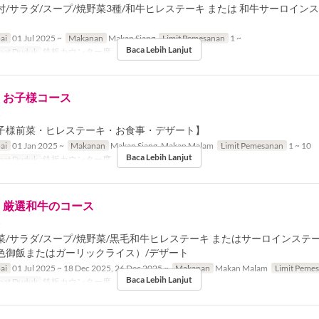
/サラダ/スープ/焼野菜3種/和牛ヒレステーキ または 和牛サーロイン
ai
01 Jul 2025 ~
Makanan
Makan Siang
Limit Pemesanan
1 ~
Baca Lebih Lanjut
pat Duduk
鉄板カウンター席
】お子様コース
ｰ
子様前菜・ヒレステーキ・お食事・デザート】
ai
01 Jan 2025 ~
Makanan
Makan Siang, Makan Malam
Limit Pemesanan
1 ~ 10
Baca Lebih Lanjut
pat Duduk
鉄板カウンター席
】厳選和牛のコース
ｰ
/サラダ/スープ/焼野菜/黒毛和牛ヒレステーキ またはサーロインステー
色御飯またはガーリックライス）/デザート
ai
01 Jul 2025 ~ 18 Dec 2025, 26 Dec 2025 ~
Makanan
Makan Malam
Limit Peme
Baca Lebih Lanjut
pat Duduk
鉄板カウンター席