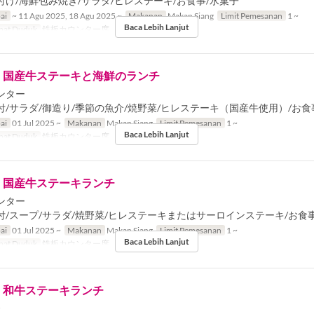
け/海鮮包み焼き/サラダ/ヒレステーキ/お食事/水菓子
ai
~ 11 Agu 2025, 18 Agu 2025 ~
Makanan
Makan Siang
Limit Pemesanan
1 ~
Baca Lebih Lanjut
pat Duduk
鉄板カウンター席
】国産牛ステーキと海鮮のランチ
ンター
/サラダ/御造り/季節の魚介/焼野菜/ヒレステーキ（国産牛使用）/お食
ai
01 Jul 2025 ~
Makanan
Makan Siang
Limit Pemesanan
1 ~
Baca Lebih Lanjut
pat Duduk
鉄板カウンター席
】国産牛ステーキランチ
ンター
付/スープ/サラダ/焼野菜/ヒレステーキまたはサーロインステーキ/お食
ai
01 Jul 2025 ~
Makanan
Makan Siang
Limit Pemesanan
1 ~
Baca Lebih Lanjut
pat Duduk
鉄板カウンター席
】和牛ステーキランチ
ｰ