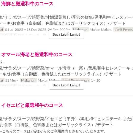
】海鮮と厳選和牛のコース
ｰ
/サラダ/スープ/焼野菜/甘鯛湯葉蒸し/季節の鮮魚/黒毛和牛ヒレステーキ
テーキ/お食事（白御飯、色御飯またはガーリックライス）/デザート
ai
01 Jul 2025 ~ 18 Dec 2025, 26 Dec 2025 ~
Makanan
Makan Malam
Limit Peme
Baca Lebih Lanjut
pat Duduk
鉄板カウンター席
】オマール海老と厳選和牛のコース
ﾀｰ
/サラダ/スープ/焼野菜/オマール海老（一尾）/黒毛和牛ヒレステーキ 
ーキ/お食事（白御飯、色御飯またはガーリックライス）/デザート
ai
11 Mei ~
Makanan
Makan Malam
Limit Pemesanan
1 ~ 10
Baca Lebih Lanjut
pat Duduk
鉄板カウンター席
】イセエビと厳選和牛のコース
ｰ
菜/サラダ/スープ/焼野菜/イセエビ（半身）/黒毛和牛ヒレステーキ ま
/お食事（白御飯、色御飯またはガーリックライス）/デザート
※こちらのコースは2名様からのご利用案内とさせていただきます。