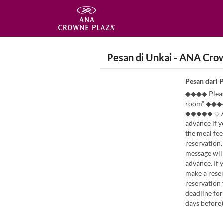
Pesan di Unkai - ANA Cro
Pesan dari 
◆◆◆◆ Please
room” ◆◆◆◆
◆◆◆◆◆ ◇ All
advance if y
the meal fee
reservation.
message will
advance. If 
make a reser
reservation 
deadline for
days before)