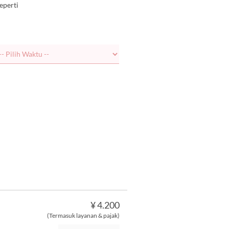
eperti
¥ 4.200
(Termasuk layanan & pajak)