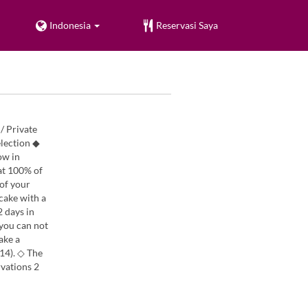
Indonesia
Reservasi Saya
/ Private
lection ◆
ow in
hat 100% of
 of your
cake with a
2 days in
 you can not
ake a
14). ◇ The
rvations 2