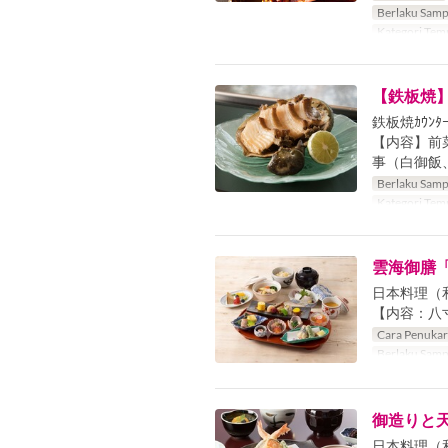
Berlaku Samp
Kategori Tem
【鉄板焼
鉄板焼ｶｳﾝﾀ
【内容】前菜
事（白御飯
Berlaku Samp
Kategori Tem
雲海御膳「 
日本料理（
【内容：八
Cara Penuka
Berlaku Samp
御造りと
日本料理（