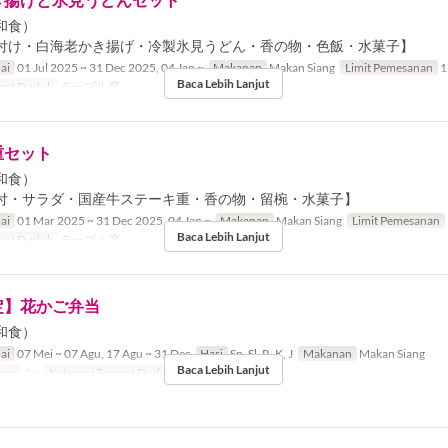
和食）
付け・白海老かき揚げ・冷製氷見うどん・香の物・色飯・水菓子】
ai
01 Jul 2025 ~ 31 Dec 2025, 04 Jan ~
Makanan
Makan Siang
Limit Pemesanan
1
Baca Lebih Lanjut
pat Duduk
テーブル席
重セット
和食）
付・サラダ・国産牛ステーキ重・香の物・留椀・水菓子】
ai
01 Mar 2025 ~ 31 Dec 2025, 04 Jan ~
Makanan
Makan Siang
Limit Pemesanan
Baca Lebih Lanjut
pat Duduk
テーブル席
定】花かご弁当
和食）
ai
07 Mei ~ 07 Agu, 17 Agu ~ 31 Dec
Hari
Sn, Sl, R, K, J
Makanan
Makan Siang
Baca Lebih Lanjut
nan
1 ~
Kategori Tempat Duduk
テーブル席