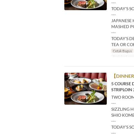
---
TODAY'S S
---
JAPANESE H
MASHED PO
---
TODAY'S D
TEA OR CO
Cetak Bagus
Berlaku Samp
【DINNER
5 COURSE 
STRIPLOIN 
TWO ROOM
---
SIZZLING 
SHIO KOM
---
TODAY'S S
---