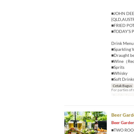
■JOHN DEE
{QLD,AUST
■FRIED PO
■TODAY’S 
Drink Menu
■Sparkling 
■Draught b
■Wine（Re
■Sprits
■Whisky
■Soft Drink
Cetak Bagus
For parties of 
Berlaku Samp
Beer Garde
Beer Garden
■TWO ROO