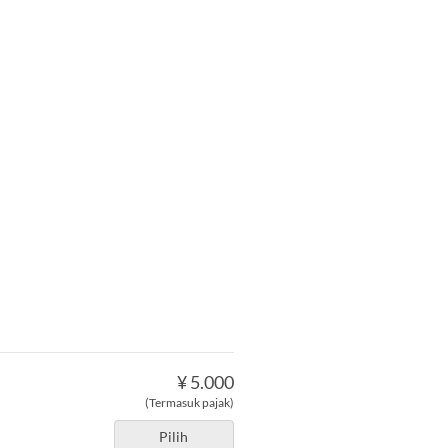
¥ 5.000
(Termasuk pajak)
Pilih