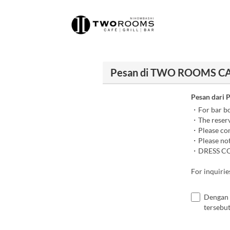
Pesan di TWO ROOMS C
Pesan dari 
・For bar boo
・The reserv
・Please cont
・Please note
・DRESS COD
For inquirie
Dengan 
tersebut