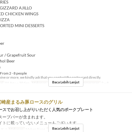
RIES
GIZZARD AJILLO
IED CHICKEN WINGS
PIZZA
SORTED MINI DESSERTS
eer
r / Grapefruit Sour
hol Beer
s
From 2 - 8 people
nine or more, we kindly ask that you contact the restaurant directly.
Baca Lebih Lanjut
ai
01 Agu ~ 30 Sep
Makanan
Makan Malam
Limit Pemesanan
2 ~ 8
宮崎産まるみ豚ロースのグリル
ースでお召し上がりいただく人気のポークプレート
スープバーが含まれます。
イトに載っていないメニューもございます。
Baca Lebih Lanjut
 K, J
Makanan
Makan Siang
Limit Pemesanan
1 ~ 6