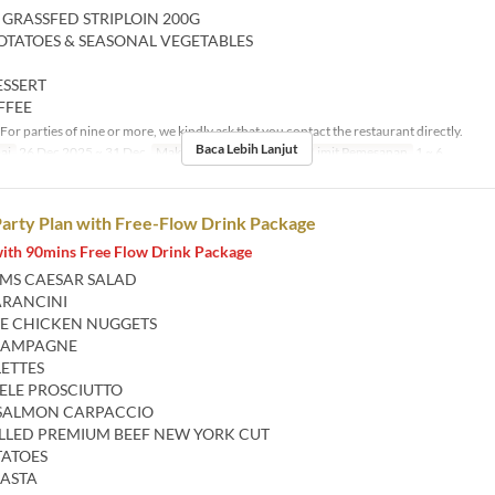
 GRASSFED STRIPLOIN 200G
TATOES & SEASONAL VEGETABLES
ESSERT
FFEE
For parties of nine or more, we kindly ask that you contact the restaurant directly.
Baca Lebih Lanjut
ai
26 Dec 2025 ~ 31 Dec
Makanan
Makan Malam
Limit Pemesanan
1 ~ 6
arty Plan with Free-Flow Drink Package
with 90mins Free Flow Drink Package
MS CAESAR SALAD
ARANCINI
E CHICKEN NUGGETS
 CAMPAGNE
LETTES
ELE PROSCIUTTO
SALMON CARPACCIO
LLED PREMIUM BEEF NEW YORK CUT
TATOES
PASTA