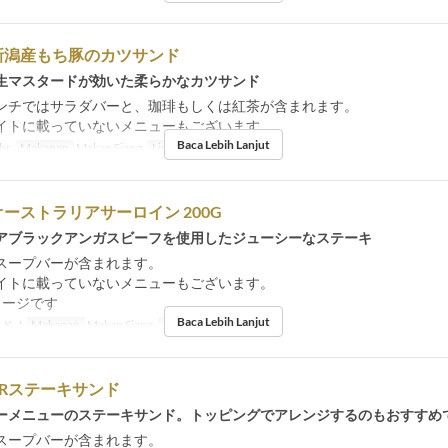
新潟産もち豚のカツサンド
生マスタードが効いた柔らかなカツサンド
ンチではサラダバーと、珈琲もしくは紅茶が含まれます。
イトに載っていないメニューもございます。
Baca Lebih Lanjut
br
Makanan
Makan Siang
Limit Pemesanan
1 ~ 6
ーストラリアサーロイン 200G
アブラックアンガスビーフを使用したジューシーなステーキ
スープバーが含まれます。
イトに載っていないメニューもございます。
メージです
Baca Lebih Lanjut
 K, J
Makanan
Makan Siang
Limit Pemesanan
1 ~ 6
Rステーキサンド
ーメニューのステーキサンド。トッピングでアレンジするのもおすすめ
スープバーが含まれます。