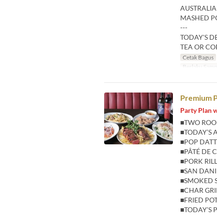
AUSTRALIA
MASHED PO
---
TODAY'S D
TEA OR CO
Cetak Bagus
Berlaku Samp
Premium P
Party Plan 
■TWO ROO
■TODAY’S 
■POP DATT
■PÂTÉ DE
■PORK RIL
■SAN DANI
■SMOKED 
■CHAR GRI
■FRIED PO
■TODAY’S 