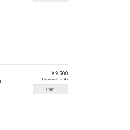
¥ 9.500
(Termasuk pajak)
T
Pilih