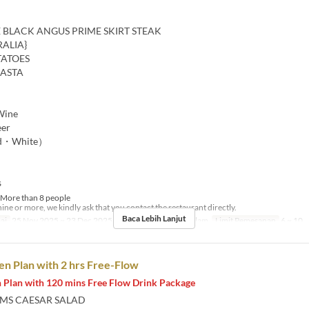
 BLACK ANGUS PRIME SKIRT STEAK
RALIA}
TATOES
PASTA
Wine
eer
d・White）
s
More than 8 people
nine or more, we kindly ask that you contact the restaurant directly.
Baca Lebih Lanjut
ai
25 Nov 2025 ~ 23 Dec 2025
Makanan
Makan Malam
Limit Pemesanan
6 ~ 10
n Plan with 2 hrs Free-Flow
 Plan with 120 mins Free Flow Drink Package
MS CAESAR SALAD