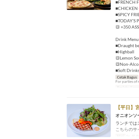
■FRENCH F
■CHICKEN 
■SPICY FR
■TODAY’S 
🔳 +350 AS
Drink Menu
■Draught b
■Highball
🔳Lemon Sou
🔳Non-Alco
■Soft Drink
Cetak Bagus
For parties of 
Berlaku Samp
【平日】
オニオンソ
ランチでは
こちらのサ
Hari
Sn, Sl, R,