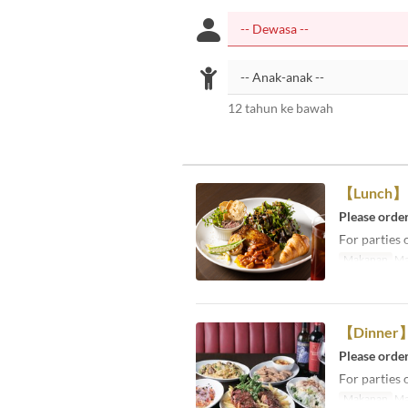
12 tahun ke bawah
【Lunch】Re
Please order
For parties 
Makanan
Ma
【Dinner】R
Please order
For parties 
Makanan
Ma