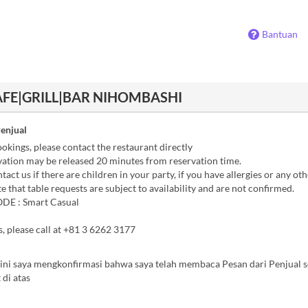
Bantuan
AFE|GRILL|BAR NIHOMBASHI
Penjual
kings, please contact the restaurant directly
ation may be released 20 minutes from reservation time.
act us if there are children in your party, if you have allergies or any oth
 that table requests are subject to availability and are not confirmed.
E : Smart Casual
s, please call at +81 3 6262 3177
ini saya mengkonfirmasi bahwa saya telah membaca Pesan dari Penjual s
 di atas