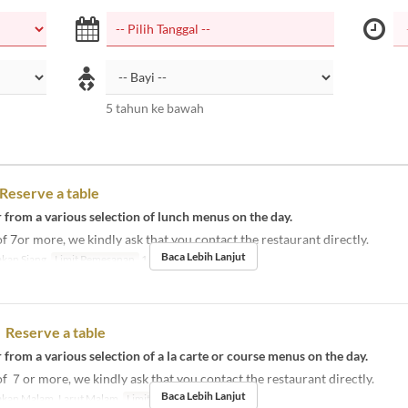
5 tahun ke bawah
serve a table
 from a various selection of lunch menus on the day.
of 7or more, we kindly ask that you contact the restaurant directly.
Baca Lebih Lanjut
kan Siang
Limit Pemesanan
1 ~ 6
eserve a table
 from a various selection of a la carte or course menus on the day.
of ７or more, we kindly ask that you contact the restaurant directly.
Baca Lebih Lanjut
kan Malam, Larut Malam
Limit Pemesanan
1 ~ 6