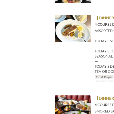
【DINNER
4 COURSE 
ASSORTED
---
TODAY'S S
---
TODAY'S T
SEASONAL 
---
TODAY'S D
TEA OR CO
Cetak Bagus
Berlaku Samp
【DINNER
4 COURSE D
SMOKED S