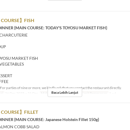
 COURSE】FISH
DINNER {MAIN COURSE: TODAY'S TOYOSU MARKET FISH}
 CHARCUTERIE
OUP
OYOSU MARKET FISH
VEGETABLES
ESSERT
FFEE
For parties of nine or more, we kindly ask that you contact the restaurant directly.
Baca Lebih Lanjut
ai
26 Dec 2025 ~ 31 Dec
Makanan
Makan Malam
Limit Pemesanan
1 ~ 6
 COURSE】FILLET
INNER {MAIN COURSE: Japanese Holstein Fillet 150g}
ALMON COBB SALAD