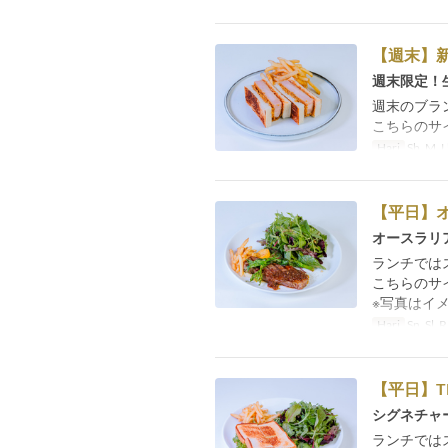
【週末】
週末限定！
週末のブラ
こちらのサ
Hari
Sb, M, L
【平日】オ
オースラリ
ランチでは
こちらのサ
※写真はイ
Hari
Sn, Sl, R,
【平日】T
シグネチャ
ランチでは