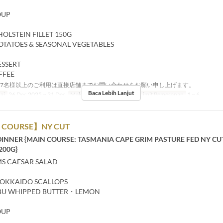
OUP
OLSTEIN FILLET 150G
TATOES & SEASONAL VEGETABLES
ESSERT
FFEE
7名様以上のご利用は直接店舗までお問い合わせをお願い申し上げます。
Baca Lebih Lanjut
ai
26 Dec 2025 ~ 31 Dec
Makanan
Makan Malam
Limit Pemesanan
1 ~ 6
 COURSE】NY CUT
DINNER {MAIN COURSE: TASMANIA CAPE GRIM PASTURE FED NY CU
200G}
S CAESAR SALAD
HOKKAIDO SCALLOPS
BU WHIPPED BUTTER・LEMON
OUP