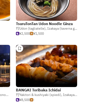
TsuruTonTan Udon Noodle Ginza
Udon (tagliatelle)
,
Izakaya (taverna giapponese)
,
Bar
¥2,500
¥1,500
BANGAI Toribaka Ichidai
nomia
,
Bistro
Yakitori & kushiyaki (spiedi)
,
Izakaya (taverna giapponese)
¥8,500
-