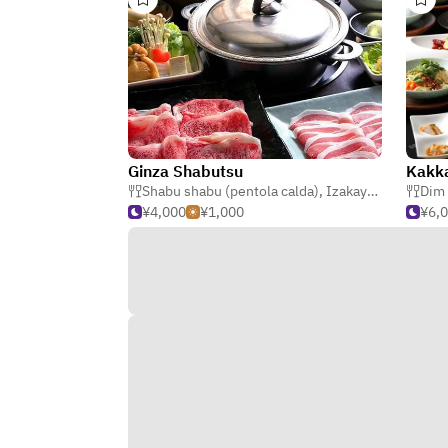
Ginza Shabutsu
Kakka
Shabu shabu (pentola calda)
,
Izakaya (taverna giapponese)
Dim
¥4,000
¥1,000
¥6,