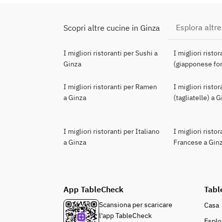
Esplora altre
Scopri altre cucine in Ginza
I migliori ristoranti per Sushi a
I migliori risto
Ginza
(giapponese for
I migliori ristoranti per Ramen
I migliori risto
a Ginza
(tagliatelle) a 
I migliori ristoranti per Italiano
I migliori ristor
a Ginza
Francese a Gin
App TableCheck
Tabl
Scansiona per scaricare
Casa
l'app TableCheck
Esplo