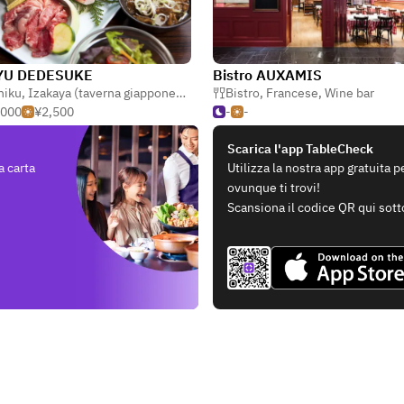
U DEDESUKE
Bistro AUXAMIS
niku
,
Izakaya (taverna giapponese)
Bistro
,
Francese
,
Wine bar
,000
¥2,500
-
-
Scarica l'app TableCheck
a carta
Utilizza la nostra app gratuita 
ovunque ti trovi!
Scansiona il codice QR qui sott