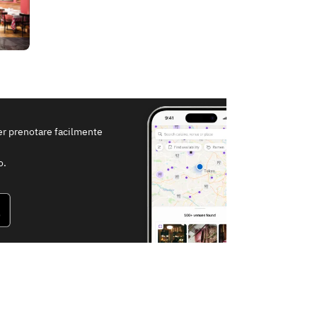
per prenotare facilmente
o.