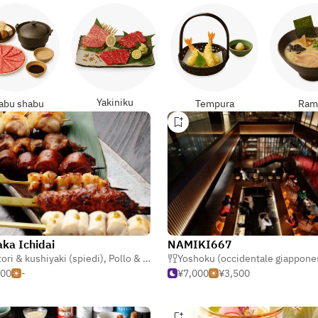
Yakiniku
abu shabu
Tempura
Ram
aka Ichidai
NAMIKI667
tori & kushiyaki (spiedi)
,
Pollo & pollame
Yoshoku (occidentale giappone
,
Izakaya (taverna giapponese)
000
-
¥7,000
¥3,500