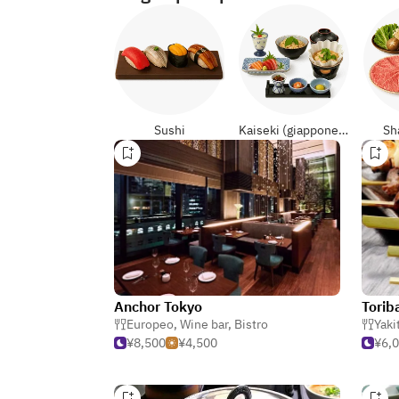
Sushi
Kaiseki (giapponese formali)
Sh
Anchor Tokyo
Torib
Europeo
,
Wine bar
,
Bistro
Yaki
¥8,500
¥4,500
¥6,