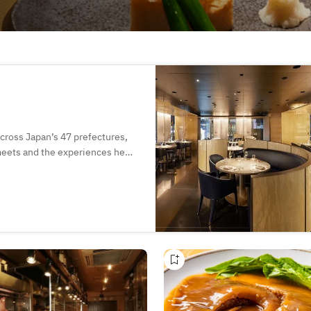
across Japan’s 47 prefectures,
meets and the experiences he
eneration. The encounters with
h the generations, and the
dom, traditions, and daily lives