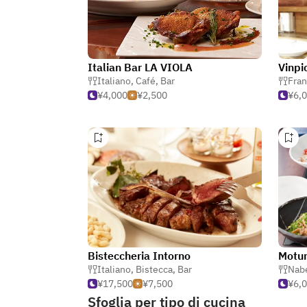
Italian Bar LA VIOLA
Vinpi
Italiano
,
Café
,
Bar
Fra
¥4,000
¥2,500
¥6,
Bisteccheria Intorno
Motu
Italiano
,
Bistecca
,
Bar
Nabe
¥17,500
¥7,500
¥6,
Sfoglia per tipo di cucina