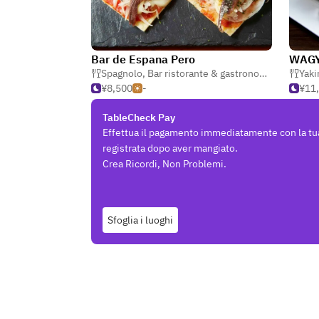
Bar de Espana Pero
WAGY
Spagnolo
,
Bar ristorante & gastronomia
,
Bar
Yaki
¥8,500
-
¥11
TableCheck Pay
Effettua il pagamento immediatamente con la tu
registrata dopo aver mangiato.
Crea Ricordi, Non Problemi.
Sfoglia i luoghi