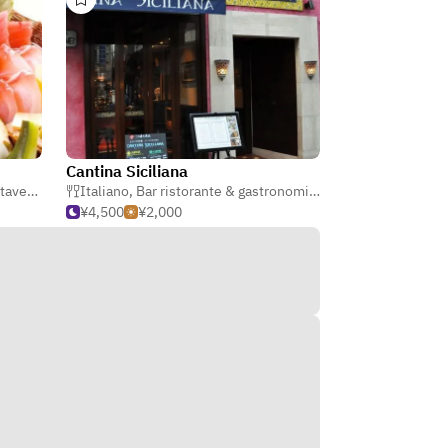
Cantina Siciliana
iapponese)
Italiano
,
Bar ristorante & gastronomia
,
Wine bar
¥4,500
¥2,000