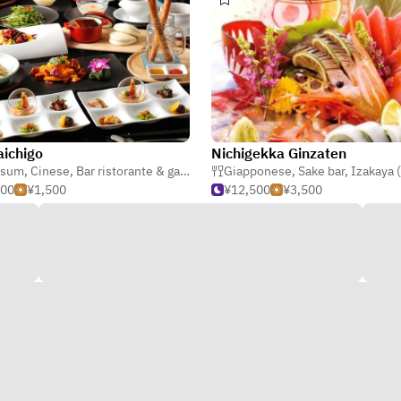
ichigo
Nichigekka Ginzaten
 sum
,
Cinese
,
Bar ristorante & gastronomia
Giapponese
,
Sake bar
,
Izakaya (taverna g
000
¥1,500
¥12,500
¥3,500