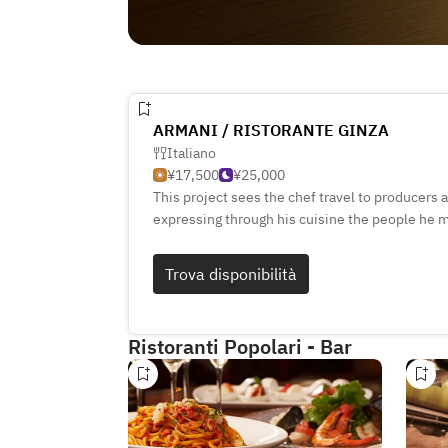
ARMANI / RISTORANTE GINZA
Italiano
¥17,500
¥25,000
This project sees the chef travel to producers 
expressing through his cuisine the people he 
gains, and passing this legacy on to the next g
producers, the sentiments passed down throug
Trova disponibilità
bridge to the future—rooted in the land, the wis
that producers hav
Ristoranti Popolari - Bar