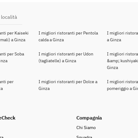
 località
ranti per Kaiseki
I migliori ristoranti per Pentola
I migliori ristor
mali) a Ginza
calda a Ginza
a Ginza
ranti per Soba
I migliori ristoranti per Udon
I migliori ristor
Ginza
(tagliatelle) a Ginza
&amp; kushiyaki
Ginza
anti per
I migliori ristoranti per Dolce a
I migliori ristor
za
Ginza
pomeriggio a Gi
eCheck
Compagnia
Chi Siamo
ra
Squadra