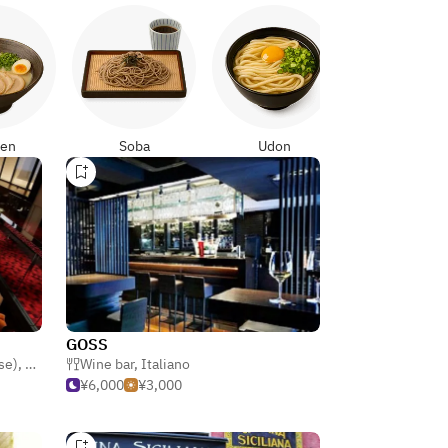
Yakitori
en
Soba
Udon
GOSS
se)
,
Bar
Wine bar
,
Italiano
¥6,000
¥3,000