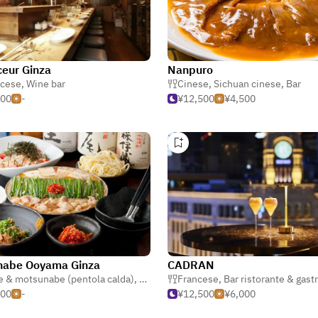
ceur Ginza
Nanpuro
ncese
,
Wine bar
Cinese
,
Sichuan cinese
,
Bar
000
-
¥12,500
¥4,500
nabe Ooyama Ginza
CADRAN
 & motsunabe (pentola calda)
,
Izakaya (taverna giapponese)
Francese
,
Bar ristorante & gastro
000
-
¥12,500
¥6,000