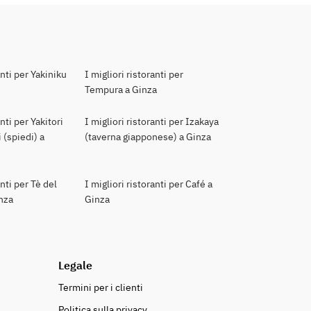
anti per Yakiniku
I migliori ristoranti per
Tempura a Ginza
anti per Yakitori
I migliori ristoranti per Izakaya
 (spiedi) a
(taverna giapponese) a Ginza
anti per Tè del
I migliori ristoranti per Café a
nza
Ginza
Legale
Termini per i clienti
Politica sulla privacy