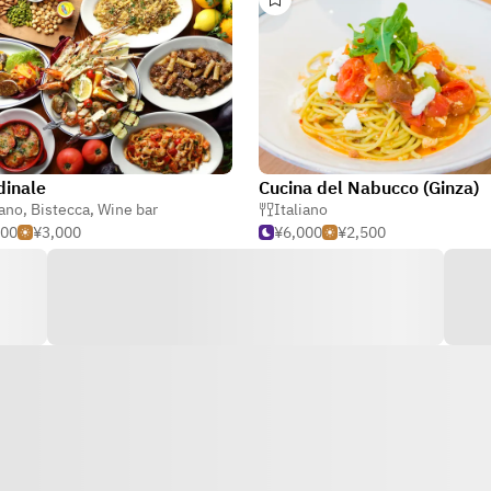
dinale
Cucina del Nabucco (Ginza)
iano
,
Bistecca
,
Wine bar
Italiano
000
¥3,000
¥6,000
¥2,500