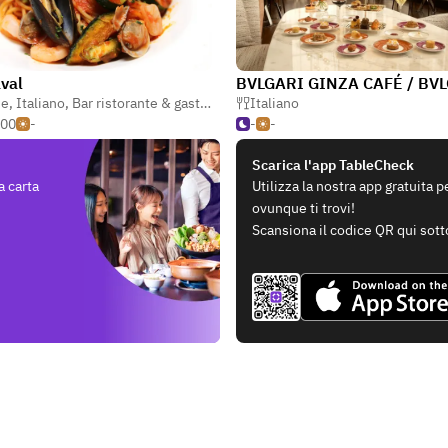
val
ne
,
Italiano
,
Bar ristorante & gastronomia
Italiano
500
-
-
-
Scarica l'app TableCheck
a carta
Utilizza la nostra app gratuita 
ovunque ti trovi!
Scansiona il codice QR qui sott