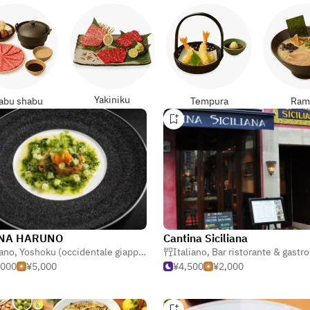
Yakiniku
abu shabu
Tempura
Ram
NA HARUNO
Cantina Siciliana
iano
,
Yoshoku (occidentale giapponese)
Italiano
,
Bar ristorante & gastr
,000
¥5,000
¥4,500
¥2,000