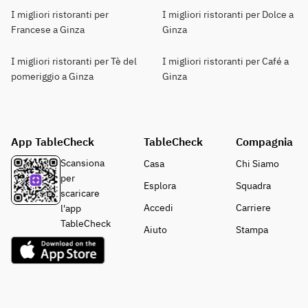
I migliori ristoranti per
I migliori ristoranti per Dolce a
Francese a Ginza
Ginza
I migliori ristoranti per Tè del
I migliori ristoranti per Café a
pomeriggio a Ginza
Ginza
App TableCheck
TableCheck
Compagnia
Scansiona
Casa
Chi Siamo
per
Esplora
Squadra
scaricare
Accedi
Carriere
l'app
TableCheck
Aiuto
Stampa