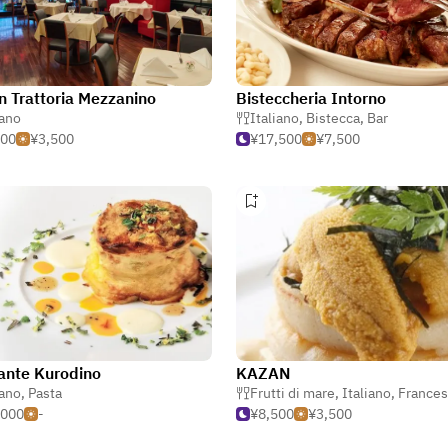
an Trattoria Mezzanino
Bisteccheria Intorno
iano
Italiano
,
Bistecca
,
Bar
500
¥3,500
¥17,500
¥7,500
rante Kurodino
KAZAN
iano
,
Pasta
Frutti di mare
,
Italiano
,
France
,000
-
¥8,500
¥3,500