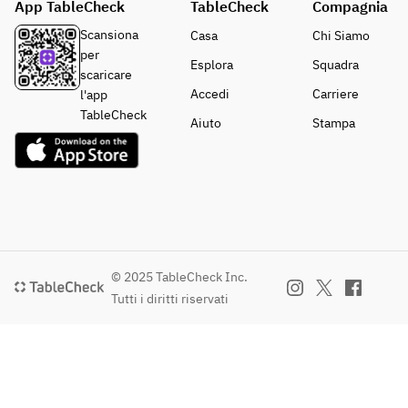
App TableCheck
TableCheck
Compagnia
Scansiona
Casa
Chi Siamo
per
Esplora
Squadra
scaricare
Accedi
Carriere
l'app
TableCheck
Aiuto
Stampa
© 2025 TableCheck Inc.
Tutti i diritti riservati