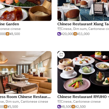
ine Garden
tonese cinese
Cinese
,
Dim sum
,
Cantonese ci
,000
¥8,500
¥20,000
¥11,000
Empress Room Chinese Restaurant / Swissotel Nankai Osaka
ese
,
Dim sum
,
Cantonese cinese
Cinese
,
Cantonese cinese
000
¥5,500
¥8,500
¥2,500