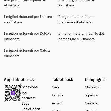
Akihabara
Akihabara
I migliori ristoranti per Italiano
I migliori ristoranti per
a Akihabara
Francese a Akihabara
I migliori ristoranti per Dolce a
I migliori ristoranti per Tè del
Akihabara
pomeriggio a Akihabara
I migliori ristoranti per Café a
Akihabara
App TableCheck
TableCheck
Compagnia
Scansiona
Casa
Chi Siamo
per
Esplora
Squadra
scaricare
Accedi
Carriere
l'app
TableCheck