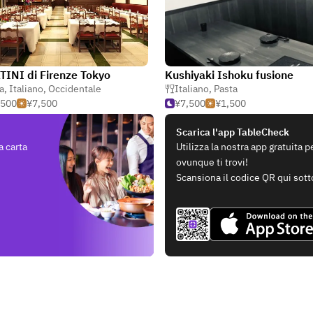
INI di Firenze Tokyo
Kushiyaki Ishoku fusione
a
,
Italiano
,
Occidentale
Italiano
,
Pasta
,500
¥7,500
¥7,500
¥1,500
Scarica l'app TableCheck
a carta
Utilizza la nostra app gratuita 
ovunque ti trovi!
Scansiona il codice QR qui sott