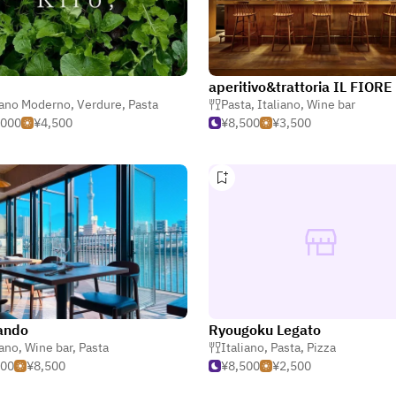
aperitivo&trattoria IL FIORE
iano Moderno
,
Verdure
,
Pasta
Pasta
,
Italiano
,
Wine bar
,000
¥4,500
¥8,500
¥3,500
ando
Ryougoku Legato
iano
,
Wine bar
,
Pasta
Italiano
,
Pasta
,
Pizza
500
¥8,500
¥8,500
¥2,500