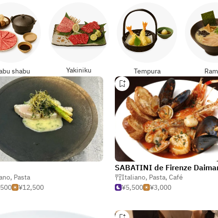
Yakiniku
abu shabu
Tempura
Ram
iano
,
Pasta
Italiano
,
Pasta
,
Café
,500
¥12,500
¥5,500
¥3,000