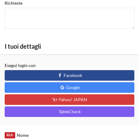
Richieste
I tuoi dettagli
Esegui login con
Facebook
Google
Yahoo! JAPAN
TableCheck
Nome
Rich