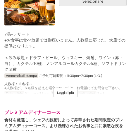
Selezionare
7品+デザート
※お食事は食べ放題では御座いません。人数様に応じた、大皿での
提供となります。
＜飲み放題＞ドラフトビール、ウィスキー、焼酎、ワイン（赤・
白）、カクテル10種、ノンアルコールカクテル5種、ソフトドリン
ク３種
Ammenda di stampa
ご予約可能時間：5:30pm~7:30pm (L.O.)
人数様：２名様～
※人数様が、６名様を超える場合については、お電話にてお問合せ下さい。
Leggi di più
Date valide
01 mag ~ 31 ago
Pasti
Cena
Limite di ordini
2 ~ 6
プレミアムディナーコース
食材を厳選し、シェフの技術によって昇華された期間限定のプレ
ミアムディナーコース。より洗練されたお食事と共に素敵な夜を