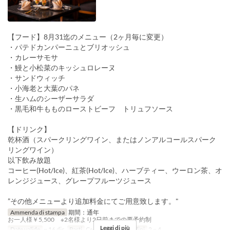
【フード】8月31迄のメニュー（2ヶ月毎に変更）
・パテドカンパーニュとブリオッシュ
・カレーサモサ
・鰻と小松菜のキッシュロレーヌ
・サンドウィッチ
・小海老と大葉のパネ
・生ハムのシーザーサラダ
・黒毛和牛もものローストビーフ トリュフソース
【ドリンク】
乾杯酒（スパークリングワイン、またはノンアルコールスパーク
リングワイン）
以下飲み放題
コーヒー(Hot/Ice)、紅茶(Hot/Ice)、ハーブティー、ウーロン茶、オ
レンジジュース、グレープフルーツジュース
”その他メニューより追加料金にてご用意致します。"
Ammenda di stampa
期間：通年
お一人様￥5,500 ※2名様より2日前までの要予約制
Leggi di più
Date valide
~ 16 dic
Pasti
Cena
Limite di ordini
2 ~ 4