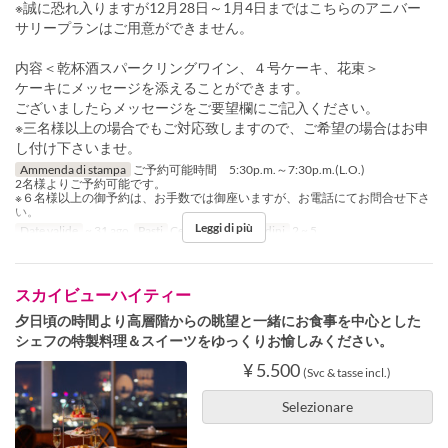
※誠に恐れ入りますが12月28日～1月4日まではこちらのアニバー
サリープランはご用意ができません。
内容＜乾杯酒スパークリングワイン、４号ケーキ、花束＞
ケーキにメッセージを添えることができます。
ございましたらメッセージをご要望欄にご記入ください。
※三名様以上の場合でもご対応致しますので、ご希望の場合はお申
し付け下さいませ。
Ammenda di stampa
ご予約可能時間 5:30p.m.～7:30p.m.(L.O.)
2名様よりご予約可能です。
※６名様以上の御予約は、お手数では御座いますが、お電話にてお問合せ下さ
い。
Leggi di più
Date valide
~ 31 ago
Pasti
Cena
Limite di ordini
2 ~ 5
スカイビューハイティー
夕日頃の時間より高層階からの眺望と一緒にお食事を中心とした
シェフの特製料理＆スイーツをゆっくりお愉しみください。
¥ 5.500
(Svc & tasse incl.)
Selezionare