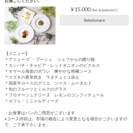
お過ごしください。
¥ 15.000
(Svc & tasse incl.)
Selezionare
【メニュー】
＊アミューズﾞ・ブーシュ シェフからの贈り物
＊カンパチ・キャビア・レッドオニオンのピクルス
＊オマール海老のポワレ 爽やかな柑橘ソース
＊スズキの香草焼き ラタテュイユ添え
＊国産牛ロースのグリエ ソース・ムータルド
＊旬のフルーツとミルクのグラス
＊フロマージュテリーヌ レモンのコンフィチュール
＊カフェ・ミニャルディーズ
・お食事はパンのご用意がございます
※コース内容は、市場の都合により変更となる場合がございますの
で、ご了承下さいませ。