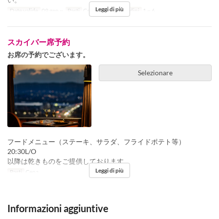
Leggi di più
Date valide
09 gen ~
Pasti
Cena
Limite di ordini
1 ~ 6
スカイバー席予約
お席の予約でございます。
Selezionare
フードメニュー（ステーキ、サラダ、フライドポテト等）
20:30L/O
以降は乾きものをご提供しております。
Leggi di più
Pasti
Cena
Informazioni aggiuntive