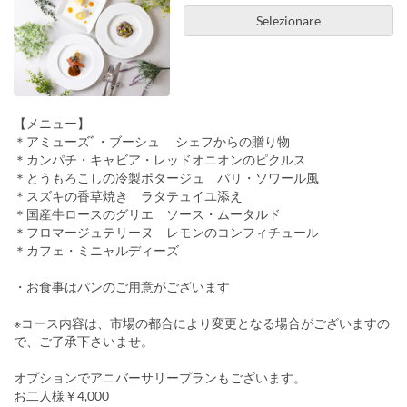
Selezionare
【メニュー】
＊アミューズﾞ・ブーシュ シェフからの贈り物
＊カンパチ・キャビア・レッドオニオンのピクルス
＊とうもろこしの冷製ポタージュ パリ・ソワール風
＊スズキの香草焼き ラタテュイユ添え
＊国産牛ロースのグリエ ソース・ムータルド
＊フロマージュテリーヌ レモンのコンフィチュール
＊カフェ・ミニャルディーズ
・お食事はパンのご用意がございます
※コース内容は、市場の都合により変更となる場合がございますの
で、ご了承下さいませ。
オプションでアニバーサリープランもございます。
お二人様￥4,000