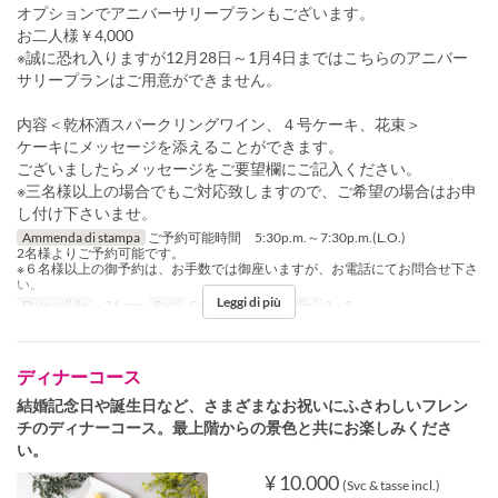
オプションでアニバーサリープランもございます。
お二人様￥4,000
※誠に恐れ入りますが12月28日～1月4日まではこちらのアニバー
サリープランはご用意ができません。
内容＜乾杯酒スパークリングワイン、４号ケーキ、花束＞
ケーキにメッセージを添えることができます。
ございましたらメッセージをご要望欄にご記入ください。
※三名様以上の場合でもご対応致しますので、ご希望の場合はお申
し付け下さいませ。
Ammenda di stampa
ご予約可能時間 5:30p.m.～7:30p.m.(L.O.)
2名様よりご予約可能です。
※６名様以上の御予約は、お手数では御座いますが、お電話にてお問合せ下さ
い。
Leggi di più
Date valide
~ 31 ago
Pasti
Cena
Limite di ordini
2 ~ 5
ディナーコース
結婚記念日や誕生日など、さまざまなお祝いにふさわしいフレン
チのディナーコース。最上階からの景色と共にお楽しみくださ
い。
¥ 10.000
(Svc & tasse incl.)