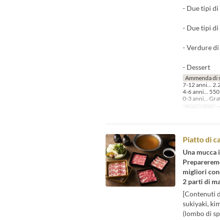
- Due tipi d
- Due tipi d
- Verdure di 
- Dessert
Ammenda di 
7-12 anni... 2.
4-6 anni... 550
0-3 anni... Gra
Date valide
0
Piatto di 
Una mucca in
Prepareremo 
migliori con
2 parti di m
[Contenuti d
sukiyaki, ki
(lombo di sp