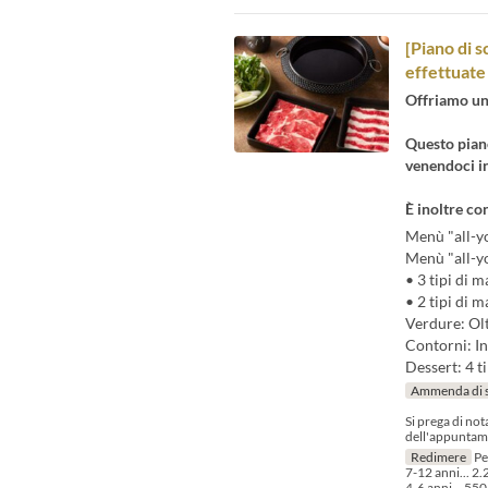
[Piano di 
effettuate
Offriamo un 
Questo piano
venendoci in
È inoltre con
Menù "all-y
Menù "all-y
• 3 tipi di m
• 2 tipi di 
Verdure: Olt
Contorni: In
Dessert: 4 ti
Ammenda di 
Si prega di no
dell'appuntam
Redimere
Per
7-12 anni... 2.
4-6 anni... 550