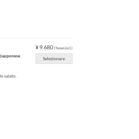
¥ 9.680
(Tasse incl.)
giapponese
Selezionare
e salato.