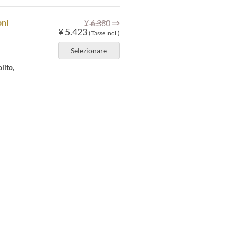
⇒
oni
¥ 6.380
¥ 5.423
(Tasse incl.)
Selezionare
lito,