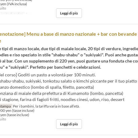
 yen (IVA inclusa)
tuito
Leggi di più
Limite di ordini
2 ~
renotazione] Menu a base di manzo nazionale + bar con bevande
e
tipi di manzo locale, due tipi di maiale locale, 20 tipi di verdure, ingredie
dles e riso speziato in stile "shabu-shabu" o "sukiyaki". Puoi anche gusta
fè al bar. Con un supplemento di 220 yen, puoi gustare una fonduta che c
" e "sukiyaki". Perfetto per banchetti e celebrazioni.
el corso] Goditi un pasto a volontà per 100 minuti.
shabu-shabu, sukiyaki, tonkotsu salato o kimchi piccante per il tuo piatto
anzo domestico (lombo di spalla, filetto, pancetta)
enziana di maiale della prefettura di Kumamoto (lombo, pancetta)
tagione, farina di fagioli fritti, noodles cinesi, udon, riso, dessert
stampa
Per i bambini, la tariffa varia in base all’età.
200 yen (tasse incluse)
 yen (tasse incluse)
tuito
Leggi di più