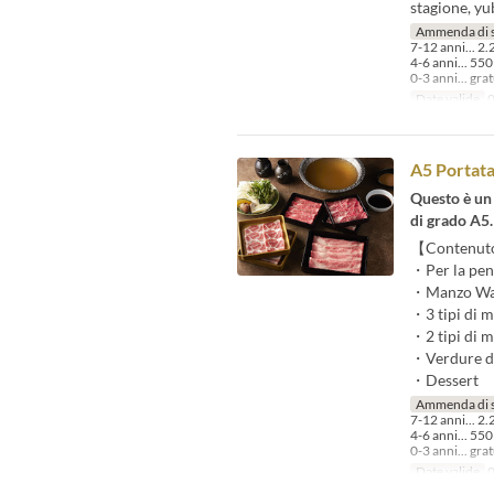
stagione, yub
Ammenda di 
7-12 anni... 2.
4-6 anni... 550
0-3 anni... gra
Date valide
0
A5 Portat
Questo è un
di grado A5.
【Contenuto 
・Per la pent
・Manzo Wagyu
・3 tipi di m
・2 tipi di m
・Verdure di 
・Dessert
Ammenda di 
7-12 anni... 2.
4-6 anni... 550
0-3 anni... gra
Date valide
0