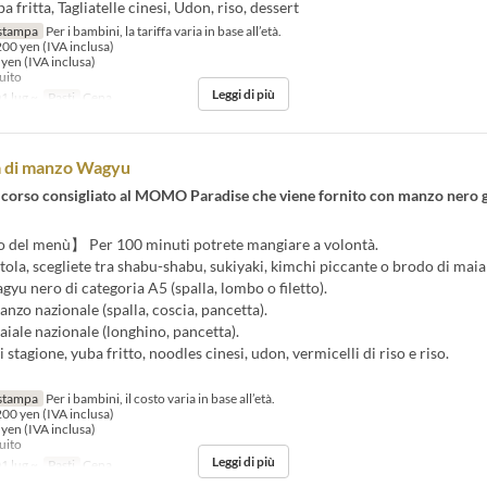
a fritta, Tagliatelle cinesi, Udon, riso, dessert
stampa
Per i bambini, la tariffa varia in base all’età.
200 yen (IVA inclusa)
 yen (IVA inclusa)
tuito
Leggi di più
1 lug ~
Pasti
Cena
a di manzo Wagyu
 corso consigliato al MOMO Paradise che viene fornito con manzo nero 
del menù】 Per 100 minuti potrete mangiare a volontà.
ola, scegliete tra shabu-shabu, sukiyaki, kimchi piccante o brodo di maial
 nero di categoria A5 (spalla, lombo o filetto).
anzo nazionale (spalla, coscia, pancetta).
aiale nazionale (longhino, pancetta).
stagione, yuba fritto, noodles cinesi, udon, vermicelli di riso e riso.
stampa
Per i bambini, il costo varia in base all’età.
200 yen (IVA inclusa)
 yen (IVA inclusa)
tuito
Leggi di più
1 lug ~
Pasti
Cena