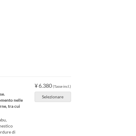
¥ 6.380
(Tasse incl.)
se.
Selezionare
momento nelle
rne, tra cui
abu,
mestico
erdure di