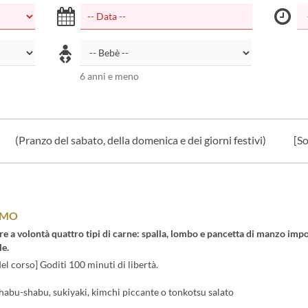
6 anni e meno
(Pranzo del sabato, della domenica e dei giorni festivi)
[So
OMO
re a volontà quattro tipi di carne: spalla, lombo e pancetta di manzo impo
le.
el corso] Goditi 100 minuti di libertà.
 shabu-shabu, sukiyaki, kimchi piccante o tonkotsu salato