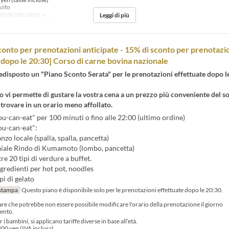
tuito
Leggi di più
Limite di ordini
2 ~
sconto per prenotazioni anticipate - 15% di sconto per prenotazi
 dopo le 20:30] Corso di carne bovina nazionale
isposto un "Piano Sconto Serata" per le prenotazioni effettuate dopo l
 vi permette di gustare la vostra cena a un prezzo più conveniente del so
trovare in un orario meno affollato.
u-can-eat" per 100 minuti o fino alle 22:00 (ultimo ordine)
ou-can-eat":
anzo locale (spalla, spalla, pancetta)
maiale Rindo di Kumamoto (lombo, pancetta)
re 20 tipi di verdure a buffet.
gredienti per hot pot, noodles
pi di gelato
stampa
Questo piano è disponibile solo per le prenotazioni effettuate dopo le 20:30.
tare che potrebbe non essere possibile modificare l'orario della prenotazione il giorno
ento.
 i bambini, si applicano tariffe diverse in base all’età.
200 yen (IVA inclusa)