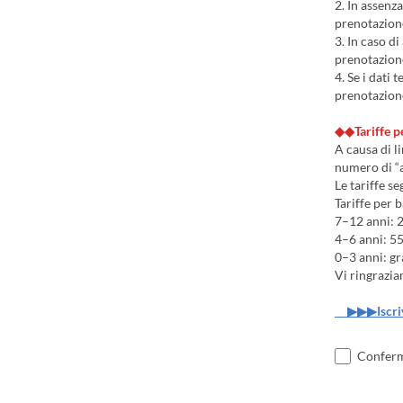
2. In assenz
prenotazione
3. In caso d
prenotazion
4. Se i dati 
prenotazione
◆◆Tariffe 
A causa di l
numero di “a
Le tariffe s
Tariffe per 
7–12 anni: 2
4–6 anni: 55
0–3 anni: gr
Vi ringrazi
▶▶▶Iscriv
Confermo