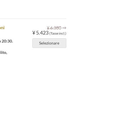
⇒
oni
¥ 6.380
¥ 5.423
(Tasse incl.)
e 20:30.
Selezionare
lito,