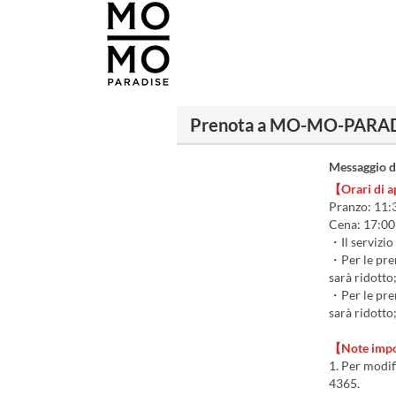
Prenota a MO-MO-PARADIS
Messaggio d
【Orari di 
Pranzo: 11:3
Cena: 17:00
・Il servizio 
・Per le pren
sarà ridotto;
・Per le pren
sarà ridotto;
【Note impo
1. Per modif
4365.