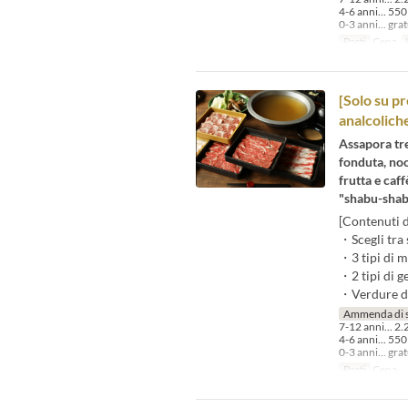
4-6 anni... 550
0-3 anni... gra
Pasti
Cena
[Solo su p
analcolich
Assapora tre 
fonduta, noo
frutta e caf
"shabu-shabu
[Contenuti d
・Scegli tra 
・3 tipi di m
・2 tipi di g
・Verdure di s
Ammenda di 
7-12 anni... 2.
4-6 anni... 550
0-3 anni... gra
Pasti
Cena