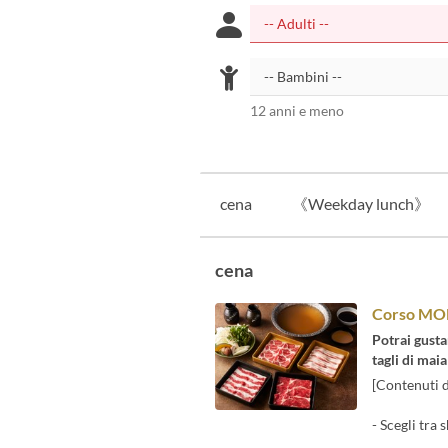
12 anni e meno
cena
《Weekday lunch》
cena
Corso M
Potrai gusta
tagli di maia
[Contenuti d
- Scegli tra