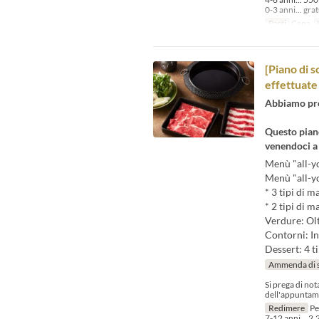
0-3 anni... gra
Pasti
Cena
[Piano di 
effettuate
Abbiamo pred
Questo piano
venendoci a 
Menù "all-yo
Menù "all-y
* 3 tipi di m
* 2 tipi di 
Verdure: Olt
Contorni: In
Dessert: 4 ti
Ammenda di 
Si prega di no
dell'appuntam
Redimere
Per
7-12 anni... 2.