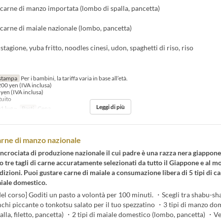
i carne di manzo importata (lombo di spalla, pancetta)
i carne di maiale nazionale (lombo, pancetta)
stagione, yuba fritto, noodles cinesi, udon, spaghetti di riso, riso
stampa
Per i bambini, la tariffa varia in base all’età.
200 yen (IVA inclusa)
 yen (IVA inclusa)
tuito
Leggi di più
1 lug ~
Pasti
Cena
carne di manzo nazionale
crociata di produzione nazionale il cui padre è una razza nera giappone
tre tagli di carne accuratamente selezionati da tutto il Giappone e al 
dizioni. Puoi gustare carne di maiale a consumazione libera di 5 tipi di ca
aiale domestico.
el corso] Goditi un pasto a volontà per 100 minuti. ・Scegli tra shabu-sh
mchi piccante o tonkotsu salato per il tuo spezzatino ・3 tipi di manzo do
alla, filetto, pancetta) ・2 tipi di maiale domestico (lombo, pancetta) ・V