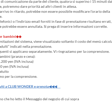
a di comunicazione da parte del cliente, qualora si superino i 15 minuti dal
, potremmo dare priorità ad altri clienti in attesa.
i arrivo in ritardo, potrebbe non essere possibile modificare l’orario della
e.
telefonici o l’indirizzo email forniti in fase di prenotazione risultano errati,
 potrebbe essere annullata. Si prega di inserire informazioni corrette.
per bambini◆◆
imitazioni del sistema, viene visualizzato soltanto il costo del menù calcola
dulti” indicati nella prenotazione.
eguenti si applicano separatamente. Vi ringraziamo per la comprensione.
bambini (pranzo e cena):
.200 yen (IVA inclusa)
0 yen (IVA inclusa)
atuito
amo per la comprensione.
iti a CLUB WONDER e prenota◀◀◀
 che ho letto il Messaggio del negozio di cui sopra