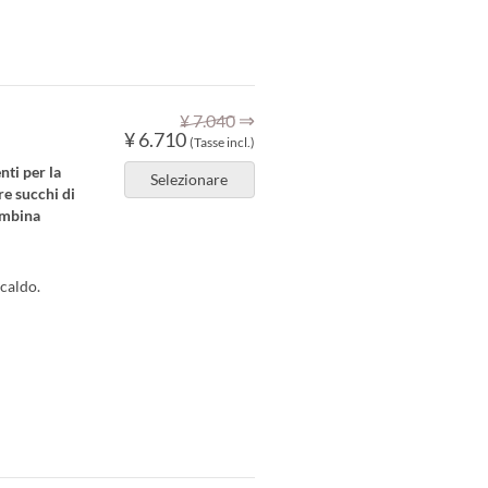
⇒
¥ 7.040
¥ 6.710
(Tasse incl.)
nti per la
Selezionare
re succhi di
ombina
 caldo.