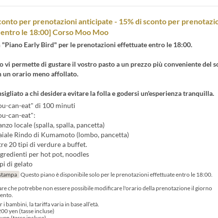
sconto per prenotazioni anticipate - 15% di sconto per prenotazi
 entro le 18:00] Corso Moo Moo
"Piano Early Bird" per le prenotazioni effettuate entro le 18:00.
 vi permette di gustare il vostro pasto a un prezzo più conveniente del so
 un orario meno affollato.
sigliato a chi desidera evitare la folla e godersi un'esperienza tranquilla.
ou-can-eat" di 100 minuti
ou-can-eat":
anzo locale (spalla, spalla, pancetta)
maiale Rindo di Kumamoto (lombo, pancetta)
re 20 tipi di verdure a buffet.
gredienti per hot pot, noodles
pi di gelato
stampa
Questo piano è disponibile solo per le prenotazioni effettuate entro le 18:00.
tare che potrebbe non essere possibile modificare l'orario della prenotazione il giorno
ento.
 i bambini, la tariffa varia in base all’età.
200 yen (tasse incluse)
 yen (tasse incluse)