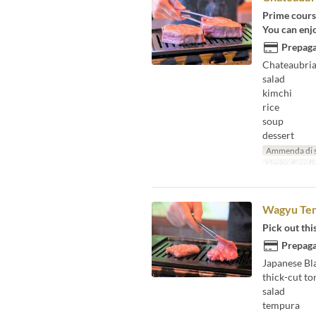
Prime cours
You can enj
Prepaga
Chateaubria
salad
kimchi
rice
soup
dessert
Ammenda di 
Limite di ordi
Wagyu Ten
Pick out thi
Prepaga
Japanese Bl
thick-cut t
salad
tempura