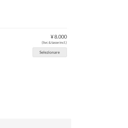
¥ 8.000
(Svc & tasse incl.)
Selezionare