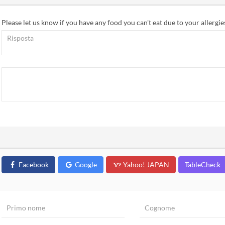
Please let us know if you have any food you can't eat due to your allergies
Facebook
Google
Yahoo! JAPAN
TableCheck