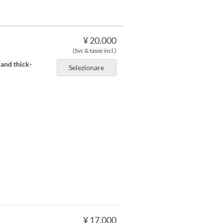
¥ 20.000
(Svc & tasse incl.)
 and thick-
Selezionare
¥ 17.000