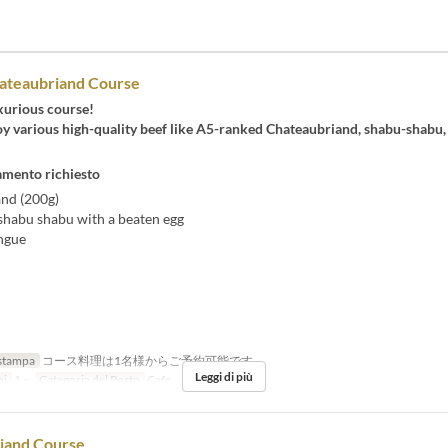
ateaubriand Course
xurious course!
y various high-quality beef like A5-ranked Chateaubriand, shabu-shabu,
mento richiesto
nd (200g)
 shabu shabu with a beaten egg
ongue
stampa
コース料理は1名様からご予約可能です
Leggi di più
ni
1 ~
Categoria del Posto
Cafe
iand Course