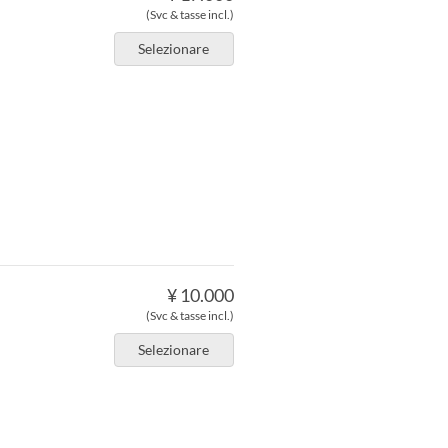
(Svc & tasse incl.)
Selezionare
¥ 10.000
(Svc & tasse incl.)
Selezionare