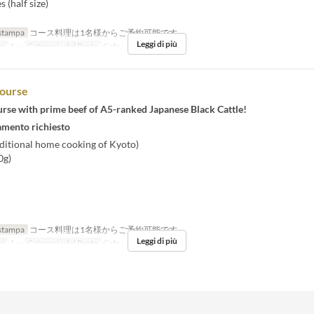
 (half size)
stampa
コース料理は1名様からご予約可能です
Leggi di più
ni
1 ~
Categoria del Posto
Cafe
Course
urse with prime beef of A5-ranked Japanese Black Cattle!
mento richiesto
ditional home cooking of Kyoto)
0g)
stampa
コース料理は1名様からご予約可能です
Leggi di più
ni
1 ~
Categoria del Posto
Cafe