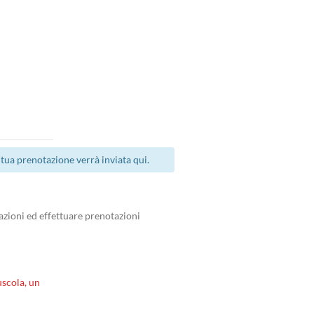
tua prenotazione verrà inviata qui.
zioni ed effettuare prenotazioni
scola, un