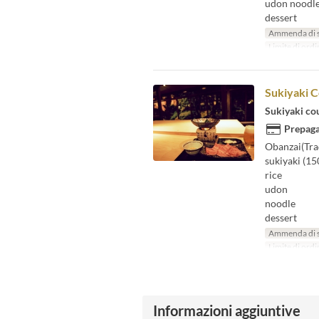
udon noodles
dessert
Ammenda di 
Limite di ordi
Sukiyaki 
Sukiyaki co
Prepaga
Obanzai(Tra
sukiyaki (15
rice
udon
noodle
dessert
Ammenda di 
Limite di ordi
Informazioni aggiuntive