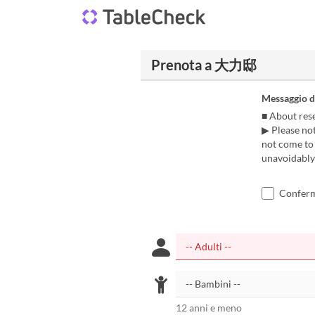
Prenota a 大力邸
Messaggio d
■ About rese
▶ Please not
not come to 
unavoidably c
Confermo
12 anni e meno