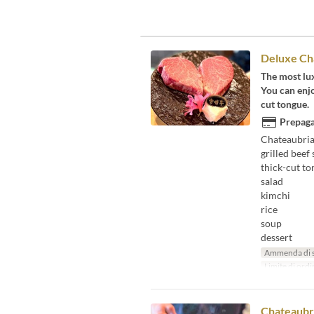
Deluxe Ch
The most lu
You can enjo
cut tongue.
Prepaga
Chateaubria
grilled beef
thick-cut t
salad
kimchi
rice
soup
dessert
Ammenda di 
Limite di ordi
Chateaubr