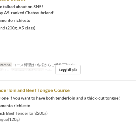
e talked about on SNS!
oy A5-ranked Chateaubriand!
mento richiesto
nd (200g, A5 class)
stampa
コース料理は1名様からご予約可能です
Leggi di più
ni
1 ~
Categoria del Posto
Cafe
derloin and Beef Tongue Course
s one if you want to have both tenderloin and a thick-cut tongue!
mento richiesto
ack Beef Tenderloin(200g)
ongue(120g)