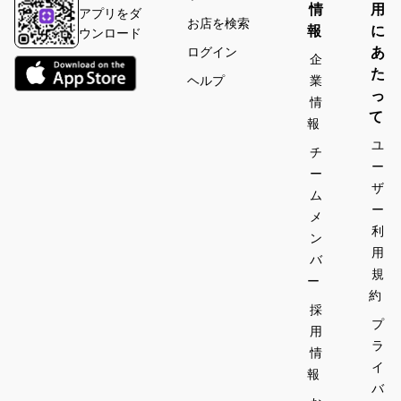
情
用
アプリをダ
お店を検索
報
に
ウンロード
あ
ログイン
企
た
ヘルプ
業
っ
情
て
報
ユ
チ
ー
ー
ザ
ム
ー
メ
利
ン
用
バ
規
ー
約
採
プ
用
ラ
情
イ
報
バ