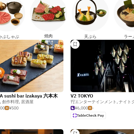
焼肉
ゃぶしゃぶ
天ぷら
ラー
A sushi bar izakaya 六本木
V2 TOKYO
,
創作料理
,
居酒屋
エンターテインメント
,
ナイトク
500
¥500
¥6,000
-
TableCheck Pay