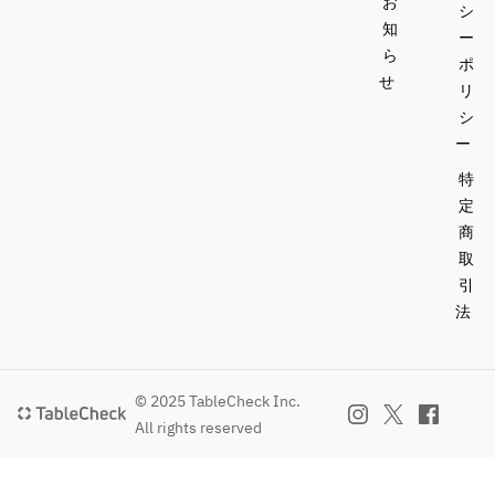
お
シ
知
ー
ら
ポ
せ
リ
シ
ー
特
定
商
取
引
法
© 2025 TableCheck Inc.
All rights reserved