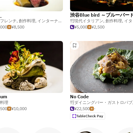
_
渋谷Blue bird ～ブルーバー
フレンチ
,
創作料理
,
インターナショナル・フュージョン
現代イタリアン
,
創作料理
,
イタリ
,000
¥8,500
¥5,000
¥2,500
num
No Code
料理
ダイニングバー・ガストロパブ
,500
¥10,000
¥22,500
-
TableCheck Pay