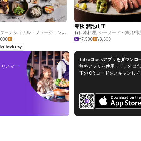
春秋 溜池山王
理
ターナショナル・フュージョン
,
創作料理
日本料理
,
シーフード・魚介料
,000
-
¥7,500
¥3,500
leCheck Pay
TableCheckアプリをダウンロ
よりスマー
無料アプリを使用して、外出先
下の QR コードをスキャンし