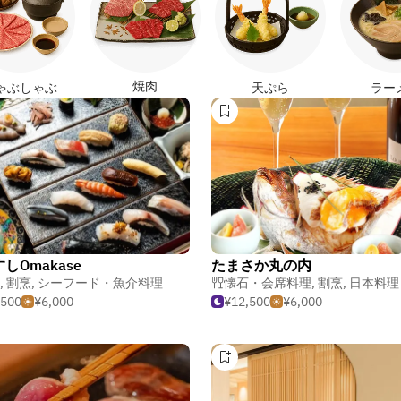
焼肉
ゃぶしゃぶ
天ぷら
ラー
しOmakase
たまさか丸の内
,
割烹
,
シーフード・魚介料理
懐石・会席料理
,
割烹
,
日本料理
,500
¥6,000
¥12,500
¥6,000