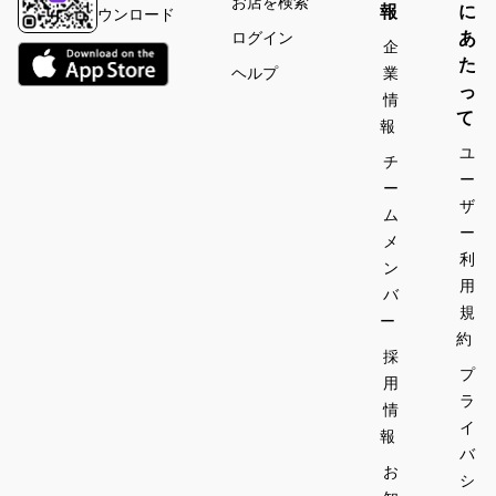
お店を検索
報
に
ウンロード
あ
ログイン
企
た
ヘルプ
業
っ
情
て
報
ユ
チ
ー
ー
ザ
ム
ー
メ
利
ン
用
バ
規
ー
約
採
プ
用
ラ
情
イ
報
バ
お
シ