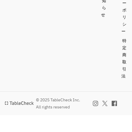
知
ー
ら
ポ
せ
リ
シ
ー
特
定
商
取
引
法
© 2025 TableCheck Inc.
All rights reserved