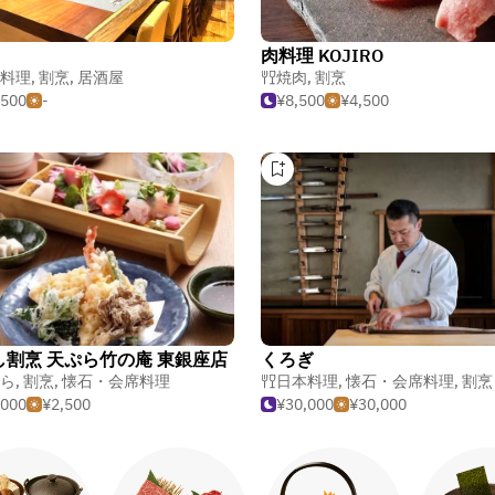
肉料理 KOJIRO
料理
,
割烹
,
居酒屋
焼肉
,
割烹
,500
-
¥8,500
¥4,500
し割烹 天ぷら竹の庵 東銀座店
くろぎ
ら
,
割烹
,
懐石・会席料理
日本料理
,
懐石・会席料理
,
割烹
,000
¥2,500
¥30,000
¥30,000