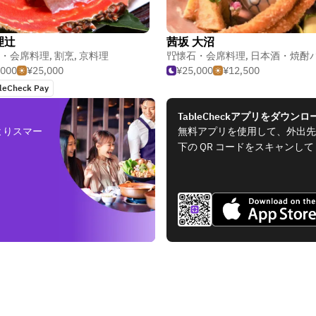
理辻
茜坂 大沼
・会席料理
,
割烹
,
京料理
懐石・会席料理
,
日本酒・焼酎
,000
¥25,000
¥25,000
¥12,500
leCheck Pay
TableCheckアプリをダウンロ
よりスマー
無料アプリを使用して、外出先
下の QR コードをスキャンし