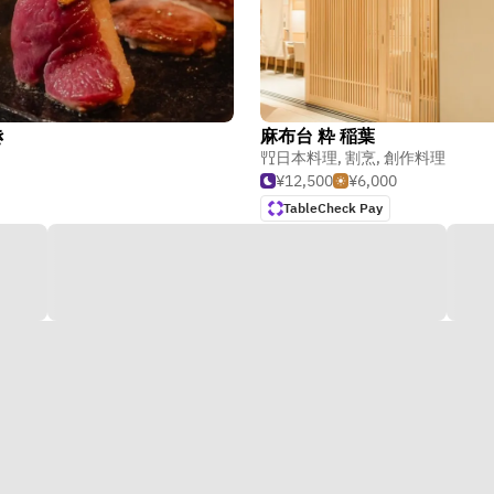
き
麻布台 粋 稲葉
日本料理
,
割烹
,
創作料理
¥12,500
¥6,000
TableCheck Pay