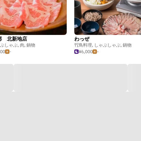
邸 北新地店
わっぜ
ぶしゃぶ
,
肉
,
鍋物
鳥料理
,
しゃぶしゃぶ
,
鍋物
500
-
¥6,000
-