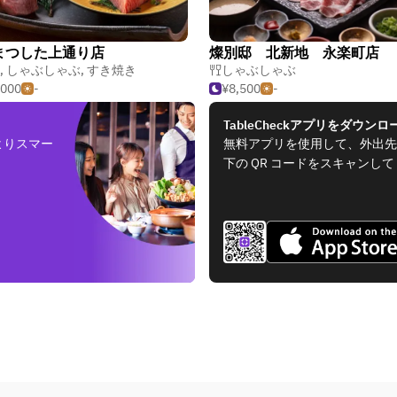
まつした上通り店
燦別邸 北新地 永楽町店
,
しゃぶしゃぶ
,
すき焼き
しゃぶしゃぶ
,000
-
¥8,500
-
TableCheckアプリをダウンロ
よりスマー
無料アプリを使用して、外出先
下の QR コードをスキャンし