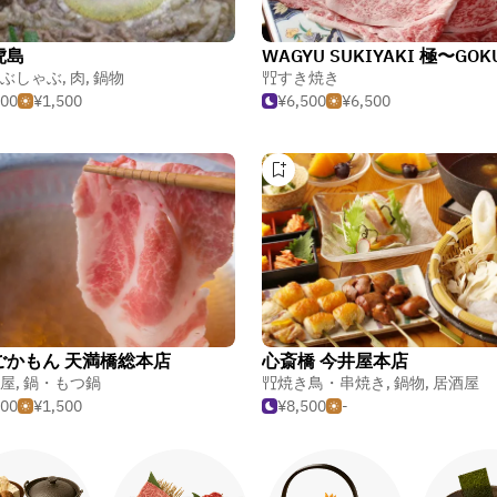
虎島
ぶしゃぶ
,
肉
,
鍋物
すき焼き
500
¥1,500
¥6,500
¥6,500
ごかもん 天満橋総本店
心斎橋 今井屋本店
屋
,
鍋・もつ鍋
焼き鳥・串焼き
,
鍋物
,
居酒屋
500
¥1,500
¥8,500
-