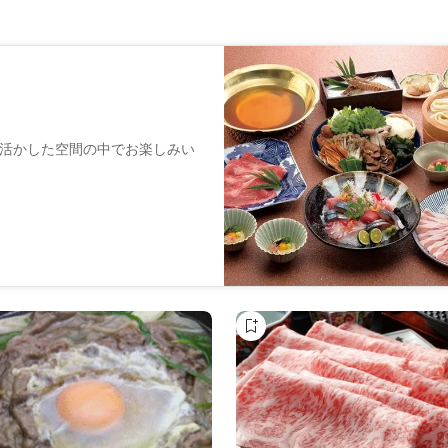
活かした空間の中でお楽しみい
、
きます。
調節された部屋で熟成の時を待
。
ごしが
のです。