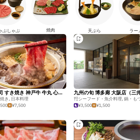
焼肉
ゃぶしゃぶ
天ぷら
ラー
蟹 寿司 すき焼き 神戸牛 牛丸 心斎橋
焼き
,
日本料理
シーフード・魚介料理
,
鍋・も
,500
¥7,500
¥3,500
¥1,500