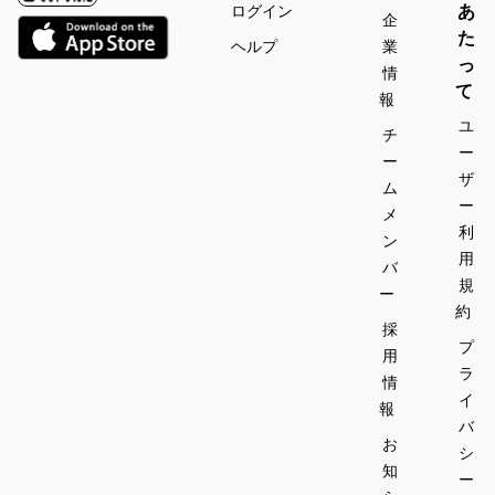
あ
ログイン
企
た
ヘルプ
業
っ
情
て
報
ユ
チ
ー
ー
ザ
ム
ー
メ
利
ン
用
バ
規
ー
約
採
プ
用
ラ
情
イ
報
バ
お
シ
知
ー