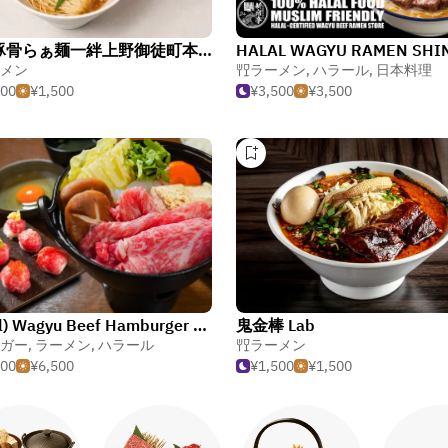
博多豚骨らぁ麺一絆上野御徒町本店
メン
ラーメン
,
ハラール
,
日本料理
500
¥1,500
¥3,500
¥3,500
(Halal) Wagyu Beef Hamburger Steak & Teriyaki bowl Asakusa Restaurant 5W-Tokyo
鬼金棒 Lab
ガー
,
ラーメン
,
ハラール
ラーメン
500
¥6,500
¥1,500
¥1,500