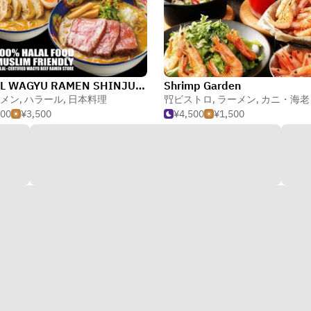
HALAL WAGYU RAMEN SHINJUKU-TEI Ginza Tokyo
Shrimp Garden
メン
,
ハラール
,
日本料理
ビストロ
,
ラーメン
,
カニ・海老
500
¥3,500
¥4,500
¥1,500