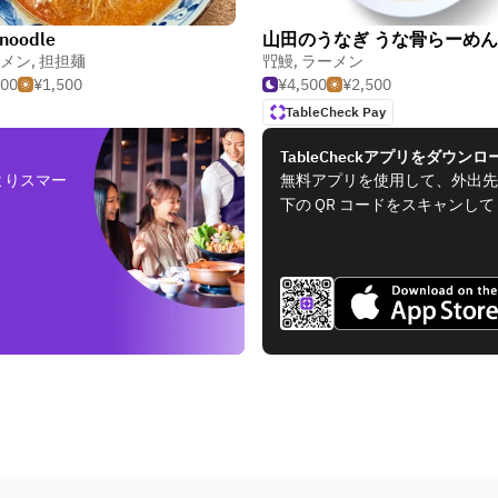
noodle
メン
,
担担麺
鰻
,
ラーメン
500
¥1,500
¥4,500
¥2,500
TableCheck Pay
TableCheckアプリをダウンロ
よりスマー
無料アプリを使用して、外出先
下の QR コードをスキャンし