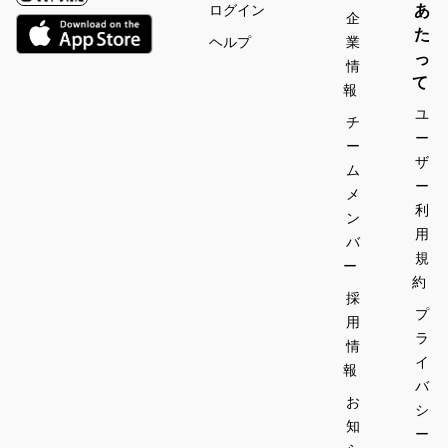
あ
ログイン
企
た
ヘルプ
業
っ
情
て
報
ユ
チ
ー
ー
ザ
ム
ー
メ
利
ン
用
バ
規
ー
約
採
プ
用
ラ
情
イ
報
バ
お
シ
知
ー