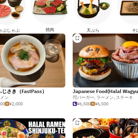
焼肉
ゃぶしゃぶ
天ぷら
そ
じさき（FastPass）
メン
バーガー
,
ラーメン
,
ステーキ
000
¥2,000
¥6,500
¥6,500