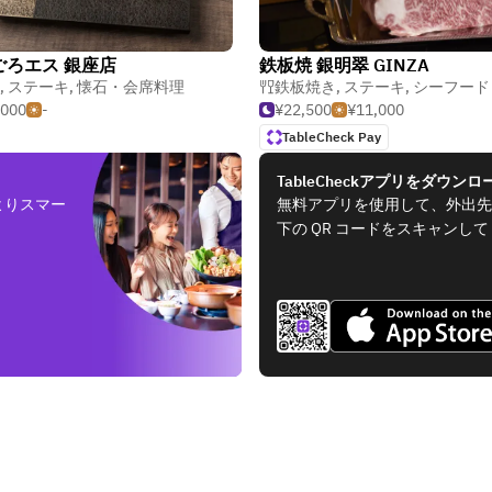
ごろエス 銀座店
鉄板焼 銀明翠 GINZA
,
ステーキ
,
懐石・会席料理
鉄板焼き
,
ステーキ
,
シーフード・魚
,000
-
¥22,500
¥11,000
TableCheck Pay
TableCheckアプリをダウンロ
よりスマー
無料アプリを使用して、外出先
下の QR コードをスキャンし