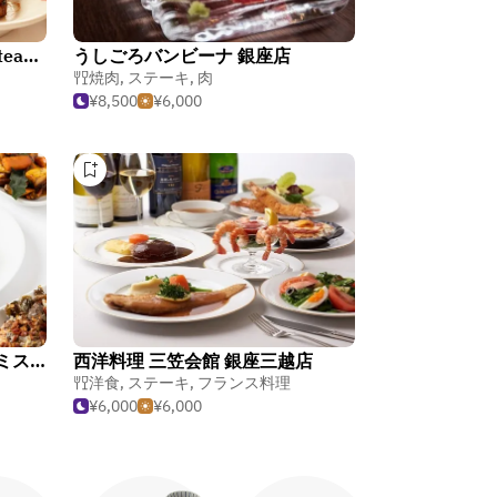
BISTECCHERIA INTORNO Steak & Bar Ginza Tokyo
うしごろバンビーナ 銀座店
焼肉
,
ステーキ
,
肉
¥8,500
¥6,000
Smith & Wollensky 銀座（スミス・アンド・ウォレンスキー）
西洋料理 三笠会館 銀座三越店
洋食
,
ステーキ
,
フランス料理
¥6,000
¥6,000