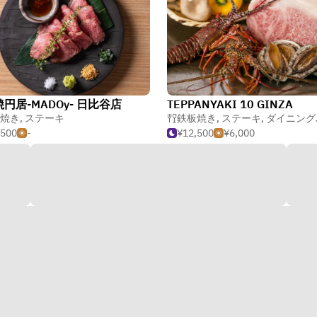
円居-MADOy- 日比谷店
TEPPANYAKI 10 GINZA
焼き
,
ステーキ
鉄板焼き
,
ステーキ
,
ダイニングバー・ガス
,500
-
¥12,500
¥6,000