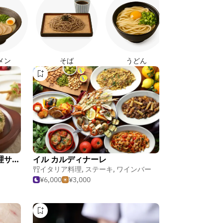
焼き鳥
メン
そば
うどん
銀座 Sun-mi高松 イタリア料理サントウベルトス
イル カルディナーレ
イタリア料理
,
ステーキ
,
ワインバー
¥6,000
¥3,000