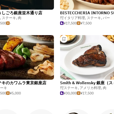
うしごろ銀座並木通り店
,
ステーキ
,
肉
イタリア料理
,
ステーキ
,
バー
,500
-
¥17,500
¥7,500
テキのカワムラ東京銀座店
ーキ
ステーキ
,
アメリカ料理
,
肉
,500
¥5,000
¥30,000
¥17,500