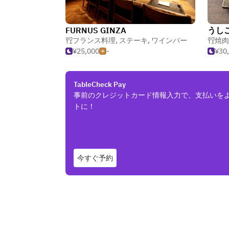
FURNUS GINZA
うし
フランス料理
,
ステーキ
,
ワインバー
焼肉
¥25,000
-
¥30
TableCheck Pay
事前のクレジットカード情報入力で、支払いを
トに！
今すぐ予約