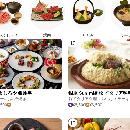
焼肉
ゃぶしゃぶ
天ぷら
ラー
 しろや 銀座亭
ーキ
,
鉄板焼き
イタリア料理
,
パスタ
,
ステーキ
,500
-
¥8,500
¥3,500