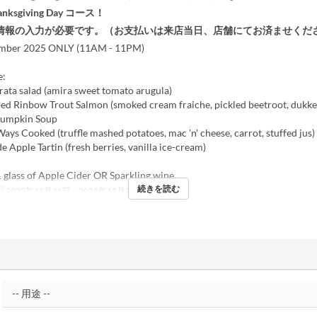
ksgiving Day コース！
情報の入力が必要です。（お支払いは来店当日、店舗にてお済ませくだ
mber 2025 ONLY (11AM - 11PM)
e:
rata salad (amira sweet tomato arugula)
ured Rinbow Trout Salmon (smoked cream fraiche, pickled beetroot, dukke
Pumpkin Soup
Ways Cooked (truffle mashed potatoes, mac 'n' cheese, carrot, stuffed jus)
Apple Tartin (fresh berries, vanilla ice-cream)
1 glass of Apple Cider OR Sparkling wine
続きを読む
日
2025年11月26日 ~ 2025年11月28日