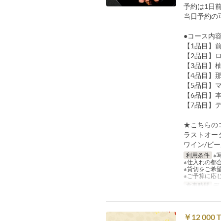
予約は1日
当日予約の
●コース内
【1品目】
【2品目】
【3品目】
【4品目】
【5品目】
【6品目】
【7品目】
★こちらの
ラストオー
ワイン/ビ
利用条件
※
※仕入れの都
※貸切をご希
※ご予算に応
食事時間
デ
￥12 000 