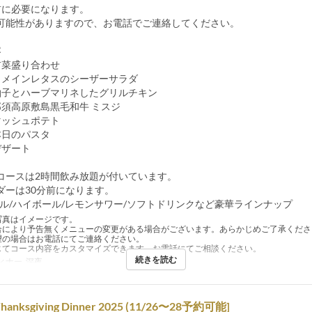
前に必要になります。
可能性がありますので、お電話でご連絡してください。
容
前菜盛り合わせ
ロメインレタスのシーザーサラダ
柚子とハーブマリネしたグリルチキン
那須高原敷島黒毛和牛 ミスジ
マッシュポテト
本日のパスタ
デザート
コースは2時間飲み放題が付いています。
ダーは30分前になります。
ール/ハイボール/レモンサワー/ソフトドリンクなど豪華ラインナップ
写真はイメージです。
合により予告無くメニューの変更がある場合がございます。あらかじめご了承くださ
望の場合はお電話にてご連絡ください。
じてコース内容をカスタマイズできます。お電話にてご相談ください。
続きを読む
ィナー, 深夜
Thanksgiving Dinner 2025 (11/26〜28予約可能]