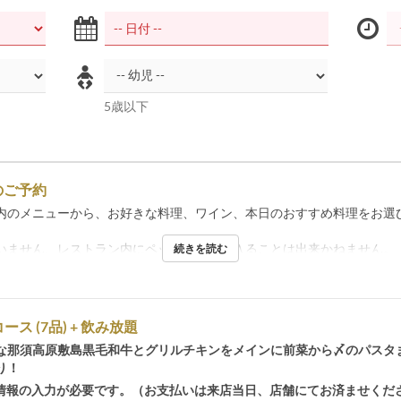
5歳以下
のご予約
内のメニューから、お好きな料理、ワイン、本日のおすすめ料理をお選
いません、レストラン内にペットを連れて入ることは出来かねません。
続きを読む
コース (7品) + 飲み放題
な那須高原敷島黒毛和牛とグリルチキンをメインに前菜から〆のパスタ
り！
情報の入力が必要です。（お支払いは来店当日、店舗にてお済ませくだ