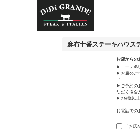
麻布十番ステーキハウス
お店からの
▶コース料
▶お席のご
い
▶ご予約の
ただく場合
▶9名様以
お電話でのお問
「お店