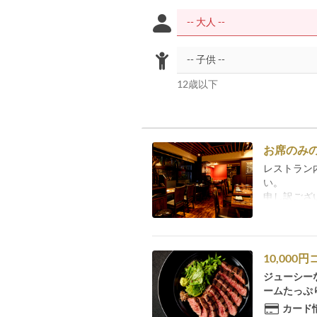
12歳以下
お席のみ
レストラン
い。
申し訳ござ
10,000円
ジューシー
ームたっぷ
カード