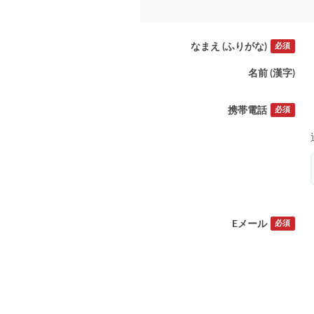
なまえ (ふりがな)
必須
名前 (漢字)
携帯電話
必須
Eメール
必須