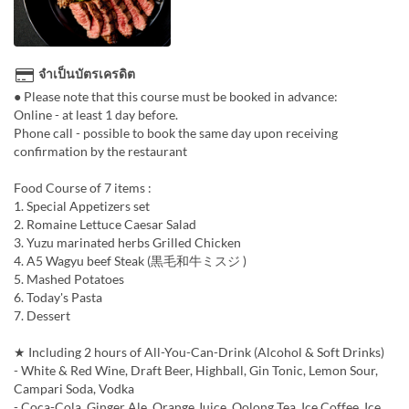
จำเป็นบัตรเครดิต
● Please note that this course must be booked in advance:
Online - at least 1 day before.
Phone call - possible to book the same day upon receiving
confirmation by the restaurant
Food Course of 7 items :
1. Special Appetizers set
2. Romaine Lettuce Caesar Salad
3. Yuzu marinated herbs Grilled Chicken
4. A5 Wagyu beef Steak (黒毛和牛ミスジ )
5. Mashed Potatoes
6. Today's Pasta
7. Dessert
★ Including 2 hours of All-You-Can-Drink (Alcohol & Soft Drinks)
- White & Red Wine, Draft Beer, Highball, Gin Tonic, Lemon Sour,
Campari Soda, Vodka
- Coca-Cola, Ginger Ale, Orange Juice, Oolong Tea, Ice Coffee, Ice