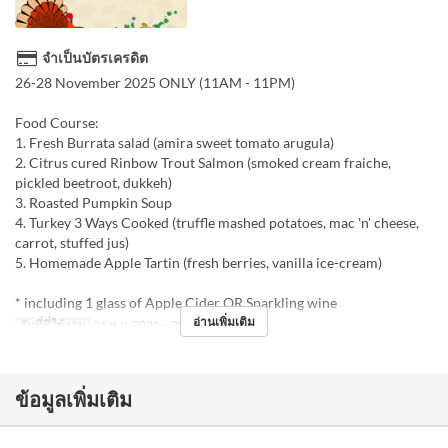
จำเป็นบัตรเครดิต
26-28 November 2025 ONLY (11AM - 11PM)
Food Course:
1. Fresh Burrata salad (amira sweet tomato arugula)
2. Citrus cured Rinbow Trout Salmon (smoked cream fraiche,
pickled beetroot, dukkeh)
3. Roasted Pumpkin Soup
4. Turkey 3 Ways Cooked (truffle mashed potatoes, mac 'n' cheese,
carrot, stuffed jus)
5. Homemade Apple Tartin (fresh berries, vanilla ice-cream)
* including 1 glass of Apple Cider OR Sparkling wine
อ่านเพิ่มเติม
วันที่ที่ใช้งาน
26 พ.ย. 2025 ~ 28 พ.ย. 2025
ข้อมูลเพิ่มเติม