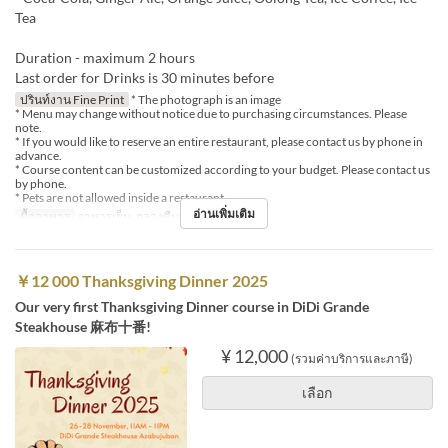
Tea
Duration - maximum 2 hours
Last order for Drinks is 30 minutes before
ปรินท์งาน Fine Print
* The photograph is an image
* Menu may change without notice due to purchasing circumstances. Please
note.
* If you would like to reserve an entire restaurant, please contact us by phone in
advance.
* Course content can be customized according to your budget. Please contact us
by phone.
* Pets are not allowed inside a restaurant
อ่านเพิ่มเติม
มื้ออาหาร
อาหารเย็น, กลางคืน
￥12 000 Thanksgiving Dinner 2025
Our very first Thanksgiving Dinner course in DiDi Grande
Steakhouse 麻布十番!
¥ 12,000
(รวมค่าบริการและภาษี)
เลือก