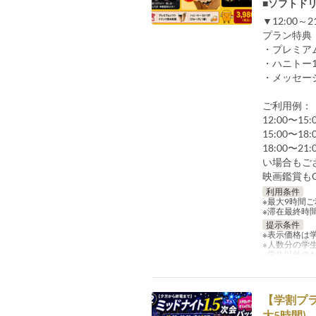
■ソフトド
▼12:00～
プラン特典
・プレミア
・ハニトー
・メッセー
ご利用例：
12:00〜1
15:00〜
18:00〜
い場合もご
映画鑑賞も
利用条件
※最大9時間
※滞在最終時間：
提示条件
※表示価格は
※人数分の学
※学生以外の
【学割プラ
大5時間)