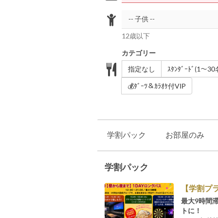
12歳以下
カテゴリー
指定なし
ｽﾀﾝﾀﾞｰﾄﾞ(1～30
💰ﾀﾞｰﾂ＆ｶﾗｵｹ付VIP
学割パック
お部屋のみ
学割パック
【学割プラ
最大9時間
トに！