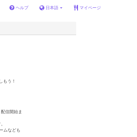
ヘルプ
日本語
マイページ
楽しもう！
で、配信開始ま
す。
ルームなども