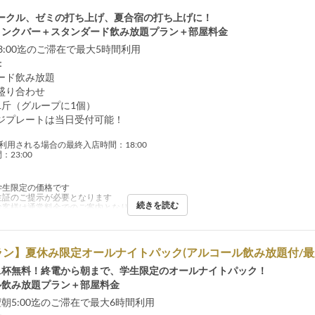
ークル、ゼミの打ち上げ、夏合宿の打ち上げに！
リンクバー＋スタンダード飲み放題プラン＋部屋料金
～23:00迄のご滞在で最大5時間利用
：
ード飲み放題
盛り合わせ
1斤（グループに1個）
ジプレートは当日受付可能！
利用される場合の最終入店時間：18:00
23:00
学生限定の価格です
生証のご提示が必要となります
続きを読む
お客様は通常料金でのご案内となります
ン】夏休み限定オールナイトパック(アルコール飲み放題付/最
1杯無料！終電から朝まで、学生限定のオールナイトパック！
ル飲み放題プラン＋部屋料金
～翌朝5:00迄のご滞在で最大6時間利用