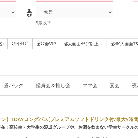
5歳以下
名)
ﾌﾗｯﾄﾀｲﾌﾟ
💰ﾏﾏ会VIP
💰大画面65㌅以上～
💰4K大画面7
昼パック
鑑賞会＆推し会
ママ会
宴会
夜
ン】1DAYロングパス(プレミアムソフトドリンク付/最大9時間
滞在！高校生・大学生の混成グループや、お酒を飲まない学生サークルの