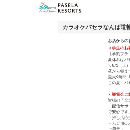
カラオケパセラなんば道
お店からの
＜学生のお
【学割プラ
夏休みはパ
＼8/1（土
昼から朝ま
最大9時間
この夏、パ
＜観賞会ご
皆様の「全
・配信サポー
で安心です
・推し活応
・75㌅4
ご用意！