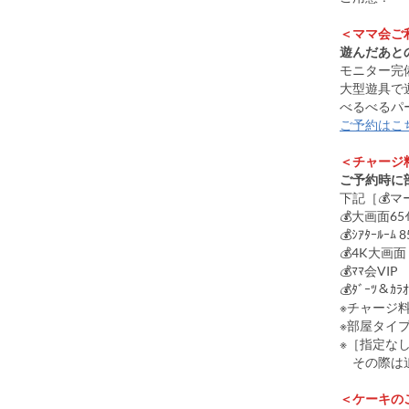
＜ママ会ご
遊んだあと
モニター完
大型遊具で
べるべるパ
ご予約はこ
＜チャージ
ご予約時に
下記［💰
💰大画面65
💰ｼｱﾀｰﾙ
💰4K大画面
💰ﾏﾏ会V
💰ﾀﾞｰﾂ＆ｶ
※チャージ
※部屋タイ
※［指定な
その際は追
＜ケーキの