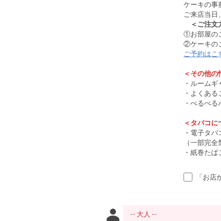
ケーキの事
ご来店当日
＜ご注文
①お部屋の
②ケーキの
ご予約はこ
＜その他の
・ルームギ
・よくある
・べるべる
＜タバコに
・電子タバ
（一部完全
・紙巻たば
「お店