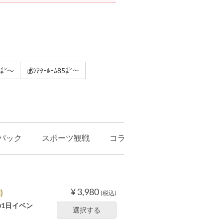
5㌅～
💰ｼｱﾀｰﾙｰﾑ85㌅～
パック
スポーツ観戦
コラボ(期間限定)
ダーツバ
¥ 3,980
)
(税込)
1日イベン
選択する