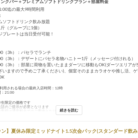
リンクバー＋プレミアムソフトドリンクプラン＋部屋料金
21:00迄の最大9時間利用
：
ムソフトドリンク飲み放題
1斤（グループに1個）
ジプレートは当日受付可能！
5:00（3h）：パセラでランチ
18:00（3h）：デザートにパセラ名物ハニトー1斤（メッセージ付けれる）
21:00（3h）：部屋に荷物を置いたままダーツに移動もOK(ダーツエリア
ざいますので予めご了承ください)、個室そのままカラオケや推し活、ゲ
OK
ご利用される場合の最終入店時間：12時
21:00
学生限定の価格です
生証のご提示が必要となります
続きを読む
お客様は通常料金でのご案内となります
ン】夏休み限定ミッドナイト1.5次会パック(スタンダード飲み