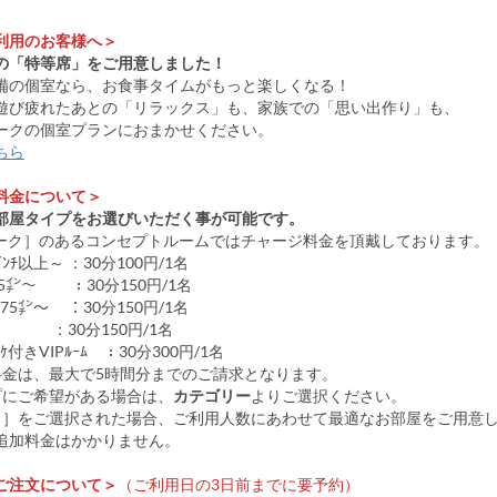
利用のお客様へ＞
の「特等席」をご用意しました！
備の個室なら、お食事タイムがもっと楽しくなる！
遊び疲れたあとの「リラックス」も、家族での「思い出作り」も、
ークの個室プランにおまかせください。
ちら
料金について＞
部屋タイプをお選びいただく事が可能です。
マーク］のあるコンセプトルームではチャージ料金を頂戴しております。
ｲﾝﾁ以上～ ：30分100円/1名
ｰﾑ 85㌅～ ：30分150円/1名
 75㌅～ ：30分150円/1名
IP ：30分150円/1名
ﾗｵｹ付きVIPﾙｰﾑ ：30分300円/1名
料金は、最大で5時間分までのご請求となります。
プにご希望がある場合は、
カテゴリー
よりご選択ください。
し］をご選択された場合、ご利用人数にあわせて最適なお部屋をご用意
加料金はかかりません。
ご注文について＞
（ご利用日の3日前までに要予約）