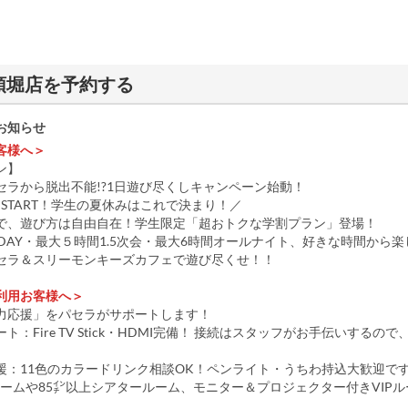
頓堀店を予約する
お知らせ
客様へ＞
ン】
セラから脱出不能!?1日遊び尽くしキャンペーン始動！
）START！学生の夏休みはこれで決まり！／
で、遊び方は自由自在！学生限定「超おトクな学割プラン」登場！
1DAY・最大５時間1.5次会・最大6時間オールナイト、好きな時間から
セラ＆スリーモンキーズカフェで遊び尽くせ！！
利用お客様へ＞
力応援」をパセラがサポートします！
ト：Fire TV Stick・HDMI完備！ 接続はスタッフがお手伝いするの
。
援：11色のカラードリンク相談OK！ペンライト・うちわ持込大歓迎で
Kルームや85㌅以上シアタールーム、モニター＆プロジェクター付きVIP