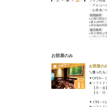
プラン特典
・アルコー
・お夜食パセ
利用条件
※土曜日限定
※最大6時間ご
※滞在最終時間
提示条件
※表示価格は
※人数分の学
※学生以外の
お部屋のみ
お部屋の
＼迷ったら
▼OPEN～
★ソフトド
【月～金】
【土・日・
▼17時～C
★ソフトド