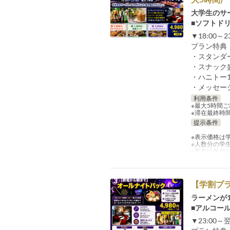
大学生のサ
■ソフトド
▼18:00
プラン特典
・スタンダ
・スナック
・ハニトー
・メッセー
利用条件
※最大5時間ご
※滞在最終時間：
提示条件
※表示価格は
※人数分の学
※学生以外の
【学割プラ
ラーメンが
■アルコー
▼23:00