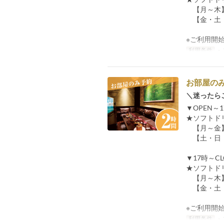
【月～木】
【金・土・
※ご利用開
利用条件
・
お部屋の
＼迷ったら
▼OPEN～
★ソフトド
【月～金】
【土・日・
▼17時～C
★ソフトド
【月～木】
【金・土・
※ご利用開
利用条件
・