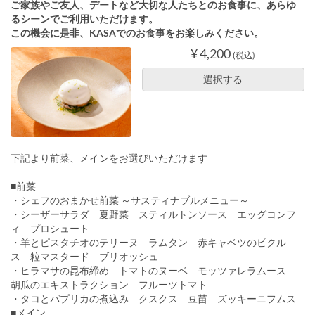
ご家族やご友人、デートなど大切な人たちとのお食事に、あらゆ
るシーンでご利用いただけます。
この機会に是非、KASAでのお食事をお楽しみください。
¥ 4,200
(税込)
選択する
下記より前菜、メインをお選びいただけます
■前菜
・シェフのおまかせ前菜 ～サスティナブルメニュー～
・シーザーサラダ 夏野菜 スティルトンソース エッグコンフ
ィ プロシュート
・羊とピスタチオのテリーヌ ラムタン 赤キャベツのピクル
ス 粒マスタード ブリオッシュ
・ヒラマサの昆布締め トマトのヌーベ モッツァレラムース
胡瓜のエキストラクション フルーツトマト
・タコとパプリカの煮込み クスクス 豆苗 ズッキーニフムス
■メイン