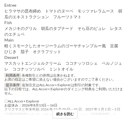
Entree
ヒラマサの昆布締め トマトのヌーベ モッツァレラムース 胡
瓜のエキストラクション フルーツトマト
Fish
メカジキのグリル 胡瓜のタプナード そら豆のピュレ レタス
のエチュベ
Main
軽くスモークしたオージーラムのゴーヤチャンプルー風 豆腐
ひじき 茄子 オクラフリット
Dessert
マスカットエンジェルクリーム ココナッツロシェ ペルノジュ
レ ココナッツソルベ ミントオイル
利用条件
各種割引との併用は出来かねます。
お席の指定はご希望に添えない場合がございますのでご了承ください。
提示条件
追加注文はALL Accor+ Explorerは割引の対象です。
以下の日程では、ALL Accor+ Explorerのダイニング特典をご利用いただけま
せん。
〇ALL Accor+ Explorer
お盆休み：2026年8月13日～16日
クリスマスと年末年始: 2026 年 12 月 20 日～31 日、2027 年 1 月 1 日～3 日
続きを読む
ご予約可能日
8月1日 ~ 8月11日
食事時間
ディナー
注文数制限
~ 8