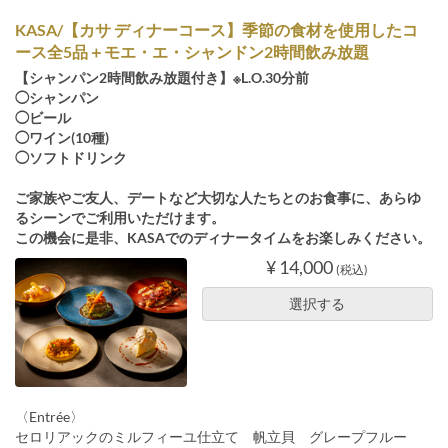
KASA/【カサ ディナーコース】季節の食材を使用したコ
ース全5品＋モエ・エ・シャンドン2時間飲み放題
【シャンパン2時間飲み放題付き】※L.O.30分前
◯シャンパン
◯ビール
◯ワイン(10種)
◯ソフトドリンク
ご家族やご友人、デートなど大切な人たちとのお食事に、あらゆ
るシーンでご利用いただけます。
この機会に是非、KASAでのディナータイムをお楽しみください。
¥ 14,000
(税込)
選択する
〈Entrée〉
セロリアックのミルフィーユ仕立て 帆立貝 グレープフルー