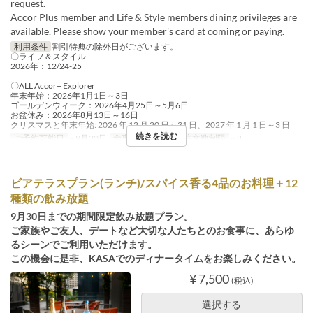
request.
Accor Plus member and Life & Style members dining privileges are
available. Please show your member's card at coming or paying.
利用条件
割引特典の除外日がございます。
〇ライフ＆スタイル
2026年：12/24-25
〇ALL Accor+ Explorer
年末年始：2026年1月1日～3日
ゴールデンウィーク：2026年4月25日～5月6日
お盆休み：2026年8月13日～16日
クリスマスと年末年始: 2026 年 12 月 20 日～31 日、2027 年 1 月 1 日～3 日
続きを読む
ご予約可能日
~ 9月30日
食事時間
ランチ
注文数制限
~ 8
ビアテラスプラン(ランチ)/スパイス香る4品のお料理＋12
種類の飲み放題
9月30日までの期間限定飲み放題プラン。
ご家族やご友人、デートなど大切な人たちとのお食事に、あらゆ
るシーンでご利用いただけます。
この機会に是非、KASAでのディナータイムをお楽しみください。
¥ 7,500
(税込)
選択する