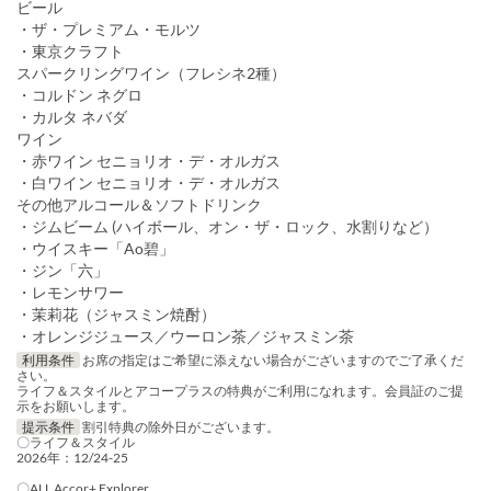
ビール
・ザ・プレミアム・モルツ
・東京クラフト
スパークリングワイン（フレシネ2種）
・コルドン ネグロ
・カルタ ネバダ
ワイン
・赤ワイン セニョリオ・デ・オルガス
・白ワイン セニョリオ・デ・オルガス
その他アルコール＆ソフトドリンク
・ジムビーム (ハイボール、オン・ザ・ロック、水割りなど）
・ウイスキー「Ao碧」
・ジン「六」
・レモンサワー
・茉莉花（ジャスミン焼酎）
・オレンジジュース／ウーロン茶／ジャスミン茶
利用条件
お席の指定はご希望に添えない場合がございますのでご了承くだ
さい。
ライフ＆スタイルとアコープラスの特典がご利用になれます。会員証のご提
示をお願いします。
提示条件
割引特典の除外日がございます。
〇ライフ＆スタイル
2026年：12/24-25
〇ALL Accor+ Explorer