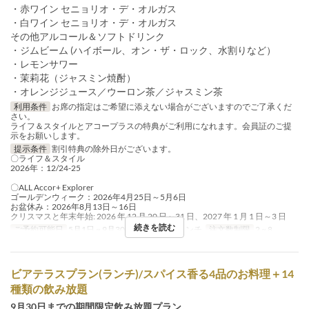
・赤ワイン セニョリオ・デ・オルガス
・白ワイン セニョリオ・デ・オルガス
その他アルコール＆ソフトドリンク
・ジムビーム (ハイボール、オン・ザ・ロック、水割りなど）
・レモンサワー
・茉莉花（ジャスミン焼酎）
・オレンジジュース／ウーロン茶／ジャスミン茶
利用条件
お席の指定はご希望に添えない場合がございますのでご了承くだ
さい。
ライフ＆スタイルとアコープラスの特典がご利用になれます。会員証のご提
示をお願いします。
提示条件
割引特典の除外日がございます。
〇ライフ＆スタイル
2026年：12/24-25
〇ALL Accor+ Explorer
ゴールデンウィーク：2026年4月25日～5月6日
お盆休み：2026年8月13日～16日
クリスマスと年末年始: 2026 年 12 月 20 日～31 日、2027 年 1 月 1 日～3 日
続きを読む
ご予約可能日
5月1日 ~ 9月30日
食事時間
ランチ
注文数制限
2 ~ 8
ビアテラスプラン(ランチ)/スパイス香る4品のお料理＋14
種類の飲み放題
9月30日までの期間限定飲み放題プラン。