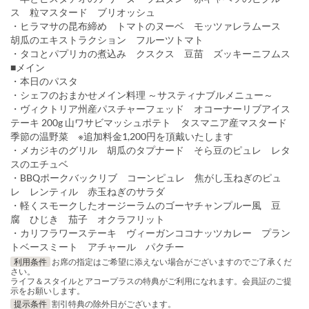
ス 粒マスタード ブリオッシュ
・ヒラマサの昆布締め トマトのヌーベ モッツァレラムース
胡瓜のエキストラクション フルーツトマト
・タコとパプリカの煮込み クスクス 豆苗 ズッキーニフムス
■メイン
・本日のパスタ
・シェフのおまかせメイン料理 ～サスティナブルメニュー～
・ヴィクトリア州産パスチャーフェッド オコーナーリブアイス
テーキ 200g 山ワサビマッシュポテト タスマニア産マスタード
季節の温野菜 ※追加料金1,200円を頂戴いたします
・メカジキのグリル 胡瓜のタプナード そら豆のピュレ レタ
スのエチュベ
・BBQポークバックリブ コーンピュレ 焦がし玉ねぎのピュ
レ レンティル 赤玉ねぎのサラダ
・軽くスモークしたオージーラムのゴーヤチャンプルー風 豆
腐 ひじき 茄子 オクラフリット
・カリフラワーステーキ ヴィーガンココナッツカレー プラン
トベースミート アチャール パクチー
利用条件
お席の指定はご希望に添えない場合がございますのでご了承くだ
さい。
ライフ＆スタイルとアコープラスの特典がご利用になれます。会員証のご提
示をお願いします。
提示条件
割引特典の除外日がございます。