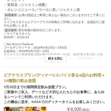
・茉莉花（ジャスミン焼酎）
・オレンジジュース／ウーロン茶／ジャスミン茶
利用条件
お席の指定はご希望に添えない場合がございますのでご了承くだ
さい。
ライフ＆スタイルとアコープラスの特典がご利用になれます。会員証のご提
示をお願いします。
提示条件
割引特典の除外日がございます。
〇ライフ＆スタイル
2026年：12/24-25
〇ALL Accor+ Explorer
ゴールデンウィーク：2026年4月25日～5月6日
お盆休み：2026年8月13日～16日
クリスマスと年末年始: 2026 年 12 月 20 日～31 日、2027 年 1 月 1 日～3 日
続きを読む
ご予約可能日
5月1日 ~ 9月30日
食事時間
ディナー
注文数制限
2 ~ 8
ビアテラスプラン(ディナー)/スパイス香る4品のお料理＋
14種類の飲み放題
9月30日までの期間限定飲み放題プラン。
ご家族やご友人、デートなど大切な人たちとのお食事に、あらゆ
るシーンでご利用いただけます。
この機会に是非、KASAでのディナータイムをお楽しみください。
¥ 8,500
(税込)