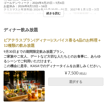
ゴールデンウィーク：2026年4月25日～5月6日
お盆休み：2026年8月13日～16日
クリスマスと年末年始: 2026 年 12 月 20 日～31 日、2027 年 1 月 1 日～3 日
続きを読む
ご予約可能日
5月10日 ~ 9月30日
食事時間
ランチ
注文数制限
2 ~ 8
ディナー飲み放題
ビアテラスプラン(ディナー)/スパイス香る4品のお料理＋
12種類の飲み放題
9月30日までの期間限定飲み放題プラン。
ご家族やご友人、デートなど大切な人たちとのお食事に、あらゆ
るシーンでご利用いただけます。
この機会に是非、KASAでのディナータイムをお楽しみください。
¥ 7,500
(税込)
選択する