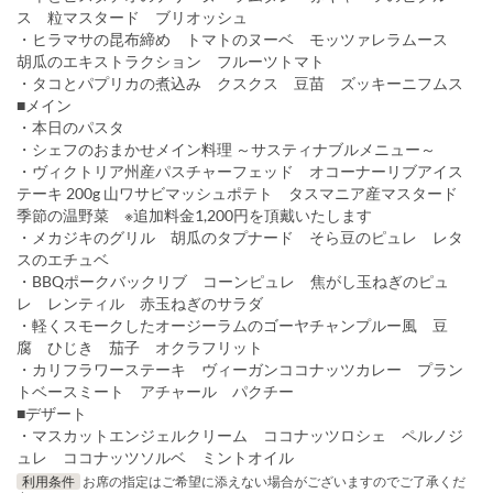
ス 粒マスタード ブリオッシュ
・ヒラマサの昆布締め トマトのヌーベ モッツァレラムース
胡瓜のエキストラクション フルーツトマト
・タコとパプリカの煮込み クスクス 豆苗 ズッキーニフムス
■メイン
・本日のパスタ
・シェフのおまかせメイン料理 ～サスティナブルメニュー～
・ヴィクトリア州産パスチャーフェッド オコーナーリブアイス
テーキ 200g 山ワサビマッシュポテト タスマニア産マスタード
季節の温野菜 ※追加料金1,200円を頂戴いたします
・メカジキのグリル 胡瓜のタプナード そら豆のピュレ レタ
スのエチュベ
・BBQポークバックリブ コーンピュレ 焦がし玉ねぎのピュ
レ レンティル 赤玉ねぎのサラダ
・軽くスモークしたオージーラムのゴーヤチャンプルー風 豆
腐 ひじき 茄子 オクラフリット
・カリフラワーステーキ ヴィーガンココナッツカレー プラン
トベースミート アチャール パクチー
■デザート
・マスカットエンジェルクリーム ココナッツロシェ ペルノジ
ュレ ココナッツソルベ ミントオイル
利用条件
お席の指定はご希望に添えない場合がございますのでご了承くだ