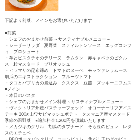
下記より前菜、メインをお選びいただけます
■前菜
・シェフのおまかせ前菜 ～サスティナブルメニュー～
・シーザーサラダ 夏野菜 スティルトンソース エッグコンフ
ィ プロシュート
・羊とピスタチオのテリーヌ ラムタン 赤キャベツのピクル
ス 粒マスタード ブリオッシュ
・ヒラマサの昆布締め トマトのヌーベ モッツァレラムース
胡瓜のエキストラクション フルーツトマト
・タコとパプリカの煮込み クスクス 豆苗 ズッキーニフムス
■メイン
・本日のパスタ
・シェフのおまかせメイン料理 ～サスティナブルメニュー～
・ヴィクトリア州産パスチャーフェッド オコーナーリブアイス
テーキ 200g 山ワサビマッシュポテト タスマニア産マスタード
季節の温野菜 ※追加料金1,200円を頂戴いたします
・メカジキのグリル 胡瓜のタプナード そら豆のピュレ レタ
スのエチュベ
・BBQポークバックリブ コーンピュレ 焦がし玉ねぎのピュ