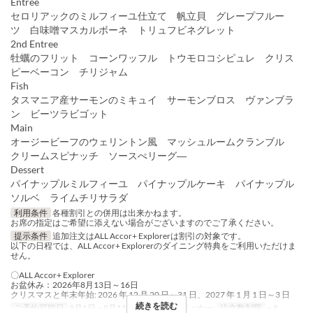
Entree
セロリアックのミルフィーユ仕立て 帆立貝 グレープフルー
ツ 白味噌マスカルボーネ トリュフビネグレット
2nd Entree
牡蠣のフリット コーンワッフル トウモロコシピュレ クリス
ピーベーコン チリジャム
Fish
タスマニア産サーモンのミキュイ サーモンブロス ヴァンブラ
ン ビーツラビゴット
Main
オージービーフのウェリントン風 マッシュルームクランブル
クリームスピナッチ ソースぺリーグ―
Dessert
パイナップルミルフィーユ パイナップルケーキ パイナップル
ソルベ ライムチリサラダ
利用条件
各種割引との併用は出来かねます。
お席の指定はご希望に添えない場合がございますのでご了承ください。
提示条件
追加注文はALL Accor+ Explorerは割引の対象です。
以下の日程では、ALL Accor+ Explorerのダイニング特典をご利用いただけま
せん。
〇ALL Accor+ Explorer
お盆休み：2026年8月13日～16日
クリスマスと年末年始: 2026 年 12 月 20 日～31 日、2027 年 1 月 1 日～3 日
続きを読む
ご予約可能日
8月1日 ~ 8月11日
食事時間
ディナー
注文数制限
~ 8