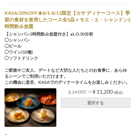
KASA/20%OFF★8/1-8/11限定【カサ ディナーコース】季
節の食材を使用したコース全5品＋モエ・エ・シャンドン2
時間飲み放題
【シャンパン2時間飲み放題付き】※L.O.30分前
◯シャンパン
◯ビール
◯ワイン(10種)
◯ソフトドリンク
ご家族やご友人、デートなど大切な人たちとのお食事に、あらゆ
るシーンでご利用いただけます。
この機会に是非、KASAでのディナータイムをお楽しみください。
⇒
¥ 11,200
¥ 14,000
(税込)
選択する