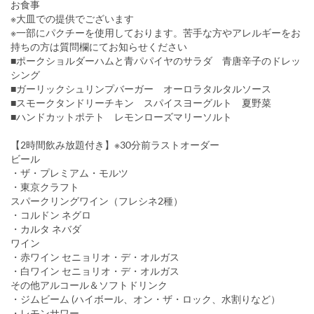
お食事
※大皿での提供でございます
※一部にパクチーを使用しております。苦手な方やアレルギーをお
持ちの方は質問欄にてお知らせください
■ポークショルダーハムと青パパイヤのサラダ 青唐辛子のドレッ
シング
■ガーリックシュリンプバーガー オーロラタルタルソース
■スモークタンドリーチキン スパイスヨーグルト 夏野菜
■ハンドカットポテト レモンローズマリーソルト
【2時間飲み放題付き】※30分前ラストオーダー
ビール
・ザ・プレミアム・モルツ
・東京クラフト
スパークリングワイン（フレシネ2種）
・コルドン ネグロ
・カルタ ネバダ
ワイン
・赤ワイン セニョリオ・デ・オルガス
・白ワイン セニョリオ・デ・オルガス
その他アルコール＆ソフトドリンク
・ジムビーム (ハイボール、オン・ザ・ロック、水割りなど）
・レモンサワー