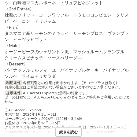
ツ 白味噌マスカルボーネ トリュフビネグレット
〈2nd Entrée〉
牡蠣のフリット コーンワッフル トウモロコシピュレ クリス
ピーベーコン チリジャム
〈Fish〉
タスマニア産サーモンのミキュイ サーモンブロス ヴァンブラ
ン ビーツラビゴット
〈Main〉
オージービーフのウェリントン風 マッシュルームクランブル
クリームスピナッチ ソースぺリーグ―
〈Dessert〉
パイナップルミルフィーユ パイナップルケーキ パイナップル
ソルベ ライムチリサラダ
利用条件
各種割引との併用は出来かねます。(アコープラスは除く)
お席の指定はご希望に添えない場合がございますのでご了承ください。
提示条件
ALL Accor+ Explorerは割引の対象です。
以下の日程では、ALL Accor+ Explorerのダイニング特典をご利用いただけま
せん。
〇ALL Accor+ Explorer
年末年始：2026年1月1日～3日
ゴールデンウィーク：2026年4月25日～5月6日
お盆休み：2026年8月13日～16日
クリスマスと年末年始: 2026 年 12 月 20 日～31 日、2027 年 1 月 1 日～3 日
続きを読む
ご予約可能日
6月1日 ~ 8月31日
食事時間
ディナー
注文数制限
~ 8