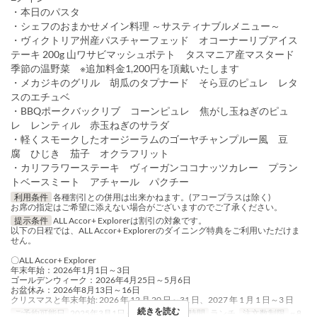
・本日のパスタ
・シェフのおまかせメイン料理 ～サスティナブルメニュー～
・ヴィクトリア州産パスチャーフェッド オコーナーリブアイス
テーキ 200g 山ワサビマッシュポテト タスマニア産マスタード
季節の温野菜 ※追加料金1,200円を頂戴いたします
・メカジキのグリル 胡瓜のタプナード そら豆のピュレ レタ
スのエチュベ
・BBQポークバックリブ コーンピュレ 焦がし玉ねぎのピュ
レ レンティル 赤玉ねぎのサラダ
・軽くスモークしたオージーラムのゴーヤチャンプルー風 豆
腐 ひじき 茄子 オクラフリット
・カリフラワーステーキ ヴィーガンココナッツカレー プラン
トベースミート アチャール パクチー
利用条件
各種割引との併用は出来かねます。(アコープラスは除く)
お席の指定はご希望に添えない場合がございますのでご了承ください。
提示条件
ALL Accor+ Explorerは割引の対象です。
以下の日程では、ALL Accor+ Explorerのダイニング特典をご利用いただけま
せん。
〇ALL Accor+ Explorer
年末年始：2026年1月1日～3日
ゴールデンウィーク：2026年4月25日～5月6日
お盆休み：2026年8月13日～16日
クリスマスと年末年始: 2026 年 12 月 20 日～31 日、2027 年 1 月 1 日～3 日
続きを読む
ご予約可能日
2025年3月1日 ~ 8月31日
食事時間
ランチ
注文数制限
~ 8