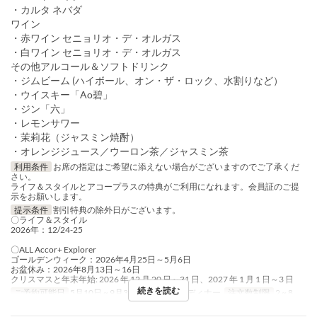
・カルタ ネバダ
ワイン
・赤ワイン セニョリオ・デ・オルガス
・白ワイン セニョリオ・デ・オルガス
その他アルコール＆ソフトドリンク
・ジムビーム (ハイボール、オン・ザ・ロック、水割りなど）
・ウイスキー「Ao碧」
・ジン「六」
・レモンサワー
・茉莉花（ジャスミン焼酎）
・オレンジジュース／ウーロン茶／ジャスミン茶
利用条件
お席の指定はご希望に添えない場合がございますのでご了承くだ
さい。
ライフ＆スタイルとアコープラスの特典がご利用になれます。会員証のご提
示をお願いします。
提示条件
割引特典の除外日がございます。
〇ライフ＆スタイル
2026年：12/24-25
〇ALL Accor+ Explorer
ゴールデンウィーク：2026年4月25日～5月6日
お盆休み：2026年8月13日～16日
クリスマスと年末年始: 2026 年 12 月 20 日～31 日、2027 年 1 月 1 日～3 日
続きを読む
ご予約可能日
5月10日 ~ 9月30日
食事時間
ディナー
注文数制限
2 ~ 8