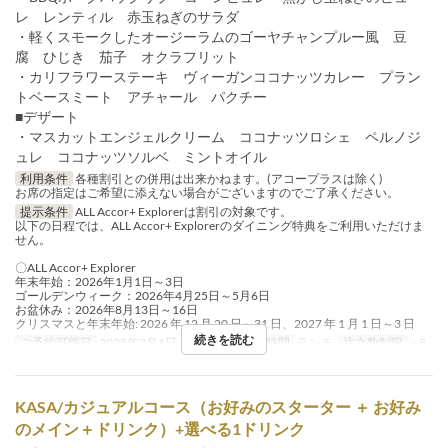
レ レンティル 赤玉ねぎのサラダ
・軽くスモークしたオージーラムのゴーヤチャンプルー風 豆
腐 ひじき 茄子 オクラフリット
・カリフラワーステーキ ヴィーガンココナッツカレー プラン
トベースミート アチャール パクチー
■デザート
・マスカットエンジェルクリーム ココナッツロシェ ペルノジ
ュレ ココナッツソルベ ミントオイル
利用条件
各種割引との併用は出来かねます。(アコープラスは除く)
お席の指定はご希望に添えない場合がございますのでご了承ください。
提示条件
ALL Accor+ Explorerは割引の対象です。
以下の日程では、ALL Accor+ Explorerのダイニング特典をご利用いただけま
せん。
〇ALL Accor+ Explorer
年末年始：2026年1月1日～3日
ゴールデンウィーク：2026年4月25日～5月6日
お盆休み：2026年8月13日～16日
クリスマスと年末年始: 2026 年 12 月 20 日～31 日、2027 年 1 月 1 日～3 日
続きを読む
ご予約可能日
2025年3月1日 ~ 8月31日
食事時間
ランチ
注文数制限
~ 8
KASA/カジュアルコース（お好みのスターター ＋ お好み
のメイン＋ドリンク）+選べる1ドリンク