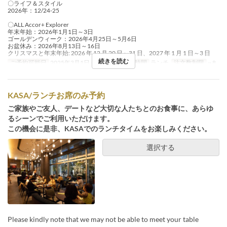
〇ライフ＆スタイル
2026年：12/24-25
〇ALL Accor+ Explorer
年末年始：2026年1月1日～3日
ゴールデンウィーク：2026年4月25日～5月6日
お盆休み：2026年8月13日～16日
クリスマスと年末年始: 2026 年 12 月 20 日～31 日、2027 年 1 月 1 日～3 日
続きを読む
ご予約可能日
2025年3月1日 ~ 8月31日
食事時間
ランチ
注文数制限
~ 8
KASA/ランチお席のみ予約
ご家族やご友人、デートなど大切な人たちとのお食事に、あらゆ
るシーンでご利用いただけます。
この機会に是非、KASAでのランチタイムをお楽しみください。
選択する
Please kindly note that we may not be able to meet your table