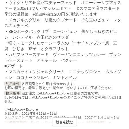
・ヴィクトリア州産パスチャーフェッド オコーナーリブアイス
テーキ 200g 山ワサビマッシュポテト タスマニア産マスタード
季節の温野菜 ※追加料金1,200円を頂戴いたします
・メカジキのグリル 胡瓜のタプナード そら豆のピュレ レタ
スのエチュベ
・BBQポークバックリブ コーンピュレ 焦がし玉ねぎのピュ
レ レンティル 赤玉ねぎのサラダ
・軽くスモークしたオージーラムのゴーヤチャンプルー風 豆
腐 ひじき 茄子 オクラフリット
・カリフラワーステーキ ヴィーガンココナッツカレー プラン
トベースミート アチャール パクチー
■デザート
・マスカットエンジェルクリーム ココナッツロシェ ペルノジ
ュレ ココナッツソルベ ミントオイル
利用条件
各種割引との併用は出来かねます。
お席の指定はご希望に添えない場合がございますのでご了承ください。
提示条件
追加注文はALL Accor+ Explorerは割引の対象です。
以下の日程では、ALL Accor+ Explorerのダイニング特典をご利用いただけま
せん。
〇ALL Accor+ Explorer
お盆休み：2026年8月13日～16日
クリスマスと年末年始: 2026 年 12 月 20 日～31 日、2027 年 1 月 1 日～3 日
続きを読む
ご予約可能日
8月1日 ~ 8月11日
食事時間
ランチ
注文数制限
~ 8