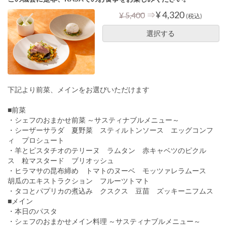
⇒
¥ 4,320
¥ 5,400
(税込)
選択する
下記より前菜、メインをお選びいただけます
■前菜
・シェフのおまかせ前菜 ～サスティナブルメニュー～
・シーザーサラダ 夏野菜 スティルトンソース エッグコンフ
ィ プロシュート
・羊とピスタチオのテリーヌ ラムタン 赤キャベツのピクル
ス 粒マスタード ブリオッシュ
・ヒラマサの昆布締め トマトのヌーベ モッツァレラムース
胡瓜のエキストラクション フルーツトマト
・タコとパプリカの煮込み クスクス 豆苗 ズッキーニフムス
■メイン
・本日のパスタ
・シェフのおまかせメイン料理 ～サスティナブルメニュー～