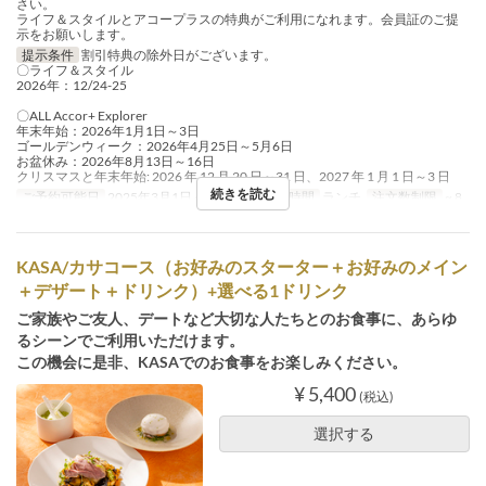
さい。
ライフ＆スタイルとアコープラスの特典がご利用になれます。会員証のご提
示をお願いします。
提示条件
割引特典の除外日がございます。
〇ライフ＆スタイル
2026年：12/24-25
〇ALL Accor+ Explorer
年末年始：2026年1月1日～3日
ゴールデンウィーク：2026年4月25日～5月6日
お盆休み：2026年8月13日～16日
クリスマスと年末年始: 2026 年 12 月 20 日～31 日、2027 年 1 月 1 日～3 日
続きを読む
ご予約可能日
2025年3月1日 ~ 8月31日
食事時間
ランチ
注文数制限
~ 8
KASA/カサコース（お好みのスターター＋お好みのメイン
＋デザート＋ドリンク）+選べる1ドリンク
ご家族やご友人、デートなど大切な人たちとのお食事に、あらゆ
るシーンでご利用いただけます。
この機会に是非、KASAでのお食事をお楽しみください。
¥ 5,400
(税込)
選択する