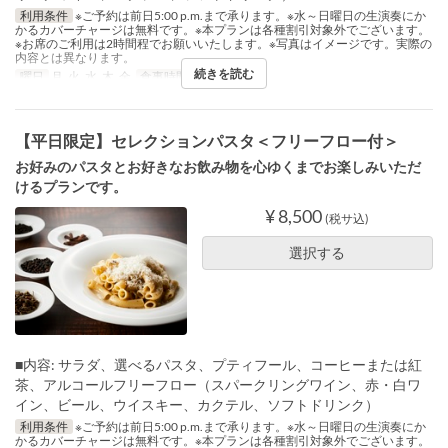
利用条件
※ご予約は前日5:00 p.m.まで承ります。※水～日曜日の生演奏にか
かるカバーチャージは無料です。※本プランは各種割引対象外でございます。
※お席のご利用は2時間程でお願いいたします。※写真はイメージです。実際の
内容とは異なります。
続きを読む
曜日
月, 火, 水, 木, 金
食事時間
ディナー
【平日限定】セレクションパスタ＜フリーフロー付＞
お好みのパスタとお好きなお飲み物を心ゆくまでお楽しみいただ
けるプランです。
¥ 8,500
(税サ込)
選択する
■内容: サラダ、選べるパスタ、プティフール、コーヒーまたは紅
茶、アルコールフリーフロー（スパークリングワイン、赤・白ワ
イン、ビール、ウイスキー、カクテル、ソフトドリンク）
利用条件
※ご予約は前日5:00 p.m.まで承ります。※水～日曜日の生演奏にか
かるカバーチャージは無料です。※本プランは各種割引対象外でございます。