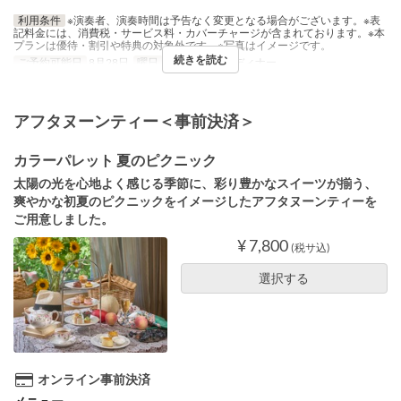
利用条件
※演奏者、演奏時間は予告なく変更となる場合がございます。※表
記料金には、消費税・サービス料・カバーチャージが含まれております。※本
プランは優待・割引や特典の対象外です。※写真はイメージです。
続きを読む
ご予約可能日
8月28日
曜日
金
食事時間
ディナー
アフタヌーンティー＜事前決済＞
カラーパレット 夏のピクニック
太陽の光を心地よく感じる季節に、彩り豊かなスイーツが揃う、
爽やかな初夏のピクニックをイメージしたアフタヌーンティーを
ご用意しました。
¥ 7,800
(税サ込)
選択する
オンライン事前決済