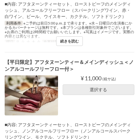
■内容: アフタヌーンティーセット、ローストビーフのメインディ
ッシュ、アルコールフリーフロー（スパークリングワイン、赤・
白ワイン、ビール、ウイスキー、カクテル、ソフトドリンク）
利用条件
※ご予約は前日5:00 p.m.まで承ります。※水～日曜日の生演奏にか
かるカバーチャージは無料です。※本プランは各種割引対象外でございます。
※お席のご利用は2時間程でお願いいたします。※写真はイメージです。実際の
内容とは異なります。
続きを読む
曜日
月, 火, 水, 木, 金
食事時間
ディナー
【平日限定】アフタヌーンティー＆メインディッシュ＜ノ
ンアルコールフリーフロー付＞
¥ 11,000
(税サ込)
選択する
■内容: アフタヌーンティーセット、ローストビーフのメインディ
ッシュ、ノンアルコールフリーフロー（ノンアルコールスパーク
リングワイン、モクテル、ソフトドリンク）