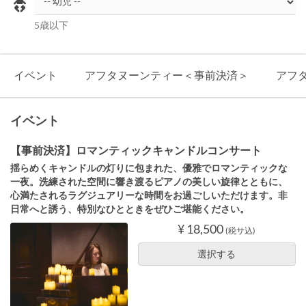
5歳以下
イベント
アフタヌーンティー＜事前決済＞
アフ
イベント
【事前決済】ロマンティックキャンドルコンサート
揺らめくキャンドルの灯りに包まれた、優雅でロマンティックな
一夜。洗練された空間に響き渡るピアノの美しい旋律とともに、
心満たされるラグジュアリーな時間をお過ごしいただけます。非
日常へと誘う、特別なひとときをぜひご堪能ください。
¥ 18,500
(税サ込)
選択する