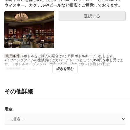
ウィスキー、カクテルやビールなど幅広くご用意しております。
選択する
利用条件
※ボトルをご購入の場合は3ヶ月間ボトルキープいたします。
※イブニングタイムの生演奏にはカバーチャージとして1,850円を申し受けま
す。（ボトルキープメンバーの方は不要、演奏は水～日曜日の予定）
続きを読む
食事時間
ディナー
その他詳細
用途