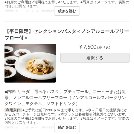
※お席のご利用は2時間程でお願いいたします。※写真はイメージです。実際の
内容とは異なります。
続きを読む
曜日
月, 火, 水, 木, 金
食事時間
ディナー
【平日限定】セレクションパスタ＜ノンアルコールフリー
フロー付＞
¥ 7,500
(税サ込)
選択する
■内容: サラダ、選べるパスタ、プティフール、コーヒーまたは紅
茶、ノンアルコールフリーフロー（ノンアルコールスパークリン
グワイン、モクテル、ソフトドリンク）
利用条件
※ご予約は前日5:00 p.m.まで承ります。※水～日曜日の生演奏にか
かるカバーチャージは無料です。※本プランは各種割引対象外でございます。
※お席のご利用は2時間程でお願いいたします。※写真はイメージです。実際の
内容とは異なります。
続きを読む
曜日
月, 火, 水, 木, 金
食事時間
ディナー