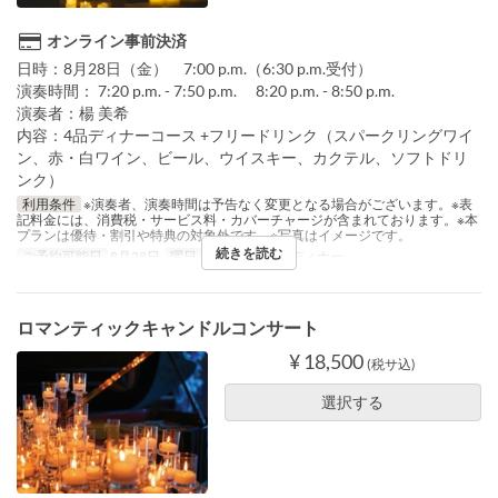
オンライン事前決済
日時：8月28日（金） 7:00 p.m.（6:30 p.m.受付）
演奏時間： 7:20 p.m. - 7:50 p.m. 8:20 p.m. - 8:50 p.m.
演奏者：楊 美希
内容：4品ディナーコース +フリードリンク（スパークリングワイ
ン、赤・白ワイン、ビール、ウイスキー、カクテル、ソフトドリ
ンク）
利用条件
※演奏者、演奏時間は予告なく変更となる場合がございます。※表
記料金には、消費税・サービス料・カバーチャージが含まれております。※本
プランは優待・割引や特典の対象外です。※写真はイメージです。
続きを読む
ご予約可能日
8月28日
曜日
金
食事時間
ディナー
ロマンティックキャンドルコンサート
¥ 18,500
(税サ込)
選択する