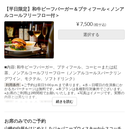
【平日限定】和牛ビーフバーガー＆プティフール＜ノンア
ルコールフリーフロー付＞
¥ 7,500
(税サ込)
選択する
■内容: 和牛ビーフバーガー、プティフール、コーヒーまたは紅
茶、ノンアルコールフリーフロー（ノンアルコールスパークリン
グワイン、モクテル、ソフトドリンク）
利用条件
※ご予約は前日5:00 p.m.まで承ります。※水～日曜日の生演奏にか
かるカバーチャージは無料です。※本プランは各種割引対象外でございます。
※お席のご利用は2時間程でお願いいたします。※写真はイメージです。実際の
内容とは異なります。
続きを読む
曜日
月, 火, 水, 木, 金
食事時間
ディナー
お席のみでのご予約
山崎や白州をはじめとしたジャパニーズウィスキーからスコッチ