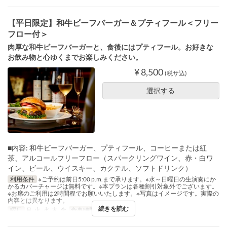
【平日限定】和牛ビーフバーガー＆プティフール＜フリー
フロー付＞
肉厚な和牛ビーフバーガーと、食後にはプティフール。お好きな
お飲み物と心ゆくまでお楽しみください。
¥ 8,500
(税サ込)
選択する
■内容: 和牛ビーフバーガー、プティフール、コーヒーまたは紅
茶、アルコールフリーフロー（スパークリングワイン、赤・白ワ
イン、ビール、ウイスキー、カクテル、ソフトドリンク）
利用条件
※ご予約は前日5:00 p.m.まで承ります。※水～日曜日の生演奏にか
かるカバーチャージは無料です。※本プランは各種割引対象外でございます。
※お席のご利用は2時間程でお願いいたします。※写真はイメージです。実際の
内容とは異なります。
続きを読む
曜日
月, 火, 水, 木, 金
食事時間
ディナー