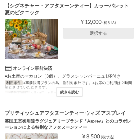
【シグネチャー・アフタヌーンティー】カラーパレット
夏のピクニック
¥ 12,000
(税サ込)
選択する
オンライン事前決済
●お土産のマカロン（3個）、グラスシャンパーニュ1杯付き
利用条件
※事前決済プランの為、割引対象外です。※お席のご利用は２時間
制とさせていただきます。
続きを読む
ご予約可能日
6月18日 ~ 8月18日
ブリティッシュアフタヌーンティー ウィズ アスプレイ
英国王室御用達ラグジュアリーブランド「Asprey」とのコラボレ
ーションによる特別なアフタヌーンティー
¥ 8,500
(税サ込)