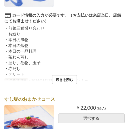
カード情報の入力が必要です。（お支払いは来店当日、店舗
にてお済ませください）
・前菜三種盛り合わせ
・お造り
・本日の煮物
・本日の焼物
・本日の一品料理
・茶わん蒸し
・握り、巻物、玉子
・赤だし
・デザート
続きを読む
ご予約可能日
~ 2024年8月25日
食事時間
ディナー
すし堤のおまかせコース
¥ 22,000
(税込)
選択する