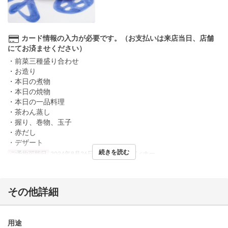
カード情報の入力が必要です。（お支払いは来店当日、店舗
にてお済ませください）
・前菜三種盛り合わせ
・お造り
・本日の煮物
・本日の焼物
・本日の一品料理
・茶わん蒸し
・握り、巻物、玉子
・赤だし
・デザート
続きを読む
ご予約可能日
2024年8月26日 ~
食事時間
ディナー
その他詳細
用途