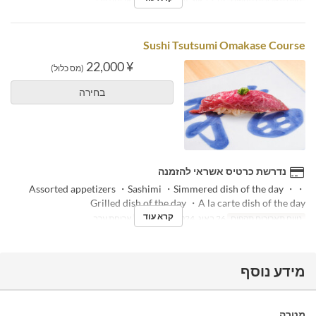
Sushi Tsutsumi Omakase Course
¥ 22,000
(מס כלול)
בחירה
נדרשת כרטיס אשראי להזמנה
・Assorted appetizers ・Sashimi ・Simmered dish of the day ・
Grilled dish of the day ・A la carte dish of the day
קרא עוד
טווח תאריכים תקפים
26 באוג, 2024 ~
ארוחות
ארוחת ערב
מידע נוסף
מטרה