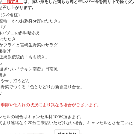
せ
「鶏すき」
は、赤い身をした鶏もも肉と生レバー等を割り下で軽く火
せ召し上がります。
5~9名様）
り空輸「かつお刺身or鰹のたたき」
パチ
ルバチコの酢味噌あえ
肉のたたき
いかフライと宮崎生野菜のサラダ
唐揚げ
物正統派伝統的「もも焼き」
ら
リ過ぎない「チキン南蛮」日南風
焼き
やor手打うどん
の野菜でつくる「色とりどりお新香盛り合せ」
り
は季節や仕入れの状況により異なる場合がございます。
ンセルの場合はキャンセル料100%頂きます。
間より連絡なく20分ご来店いただけない場合、キャンセルとさせていた