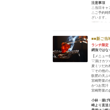
注意事項
△当日キャ
△ご予約時
ざいます。
曜日
月, 火, 
■■新ご当
ランチ限定
網漁ではな
【メニュー
▽漬けカツ
麦ミソだれ
▽その他の
飫肥の天ぷ
宮崎野菜の
かつお荒汁
宮崎野菜の
小鉢・揚げ
崎より直送
最後はご飯