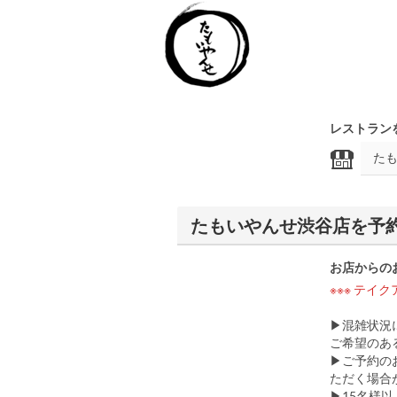
レストラン
たもいやんせ渋谷店を予
お店からの
※※※ テイ
▶混雑状況
ご希望のあ
▶ご予約の
ただく場合
▶15名様