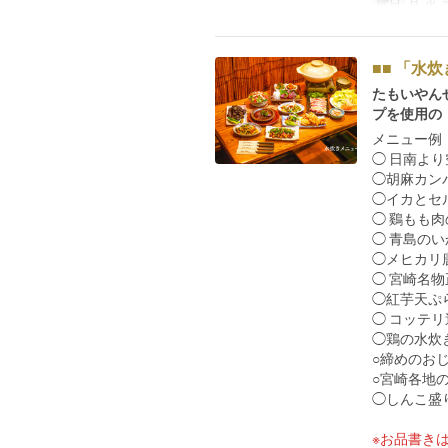
曜日
月, 火, 
■■ 「水炊
たもいやん
プを使用の
メニュー例（
◯ 日南よ
◯胡麻カン
◯イカとセ
◯ 鷄もも
◯ 青島の
◯メヒカリ
◯ 宮崎名
◯紅芋天ぷ
◯ コッテ
◯鶏の水炊
○締めのおじ
○宮崎各地
◯しんこ盛
※お品書き