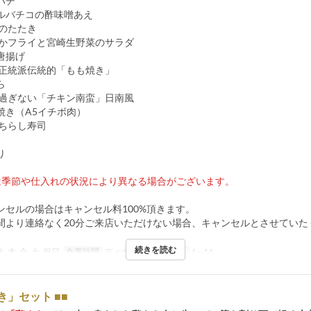
パチ
ルバチコの酢味噌あえ
肉のたたき
いかフライと宮崎生野菜のサラダ
唐揚げ
物正統派伝統的「もも焼き」
ら
リ過ぎない「チキン南蛮」日南風
焼き（A5イチボ肉）
のちらし寿司
り
は季節や仕入れの状況により異なる場合がございます。
ンセルの場合はキャンセル料100%頂きます。
間より連絡なく20分ご来店いただけない場合、キャンセルとさせていた
続きを読む
水, 木, 金, 土, 祝日
食事時間
ディナー
注文数制限
4 ~ 14
き」セット ■■