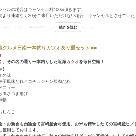
ンセルの場合はキャンセル料100%頂きます。
間より連絡なく20分ご来店いただけない場合、キャンセルとさせていた
続きを読む
水, 木, 金, 土, 祝日
食事時間
ディナー
注文数制限
4 ~ 14
地グルメ日南一本釣りカツオ炙り重セット ■■
！
く、その名の通り一本釣りした近海カツオを毎日空輸！
例】
オの味
柚子風味だれ／コチュジャン焼肉だれ
メニュー
ら風さつま揚げ
煮物
おしんこ
物・お新香も勿論全て宮崎産食材使用。お米も精米したての宮崎産ヒノ
し使用しております。
に炙ったカツオをのせて、熱々の出汁を注ぎ「だし茶漬け」にしてお締