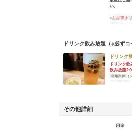
い。
※お品書き
曜日
月, 火, 
ドリンク飲み放題（※必ずコ
ドリンク飲
ドリンク飲
飲み放題2
利用条件
1
注文数制限
4
その他詳細
用途