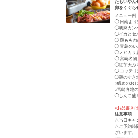
たもいやん
卵をくぐら
メニュー例（
◯ 日南よ
◯胡麻カン
◯イカとセ
◯ 鷄もも
◯ 青島の
◯メヒカリ
◯ 宮崎名
◯紅芋天ぷ
◯ コッテ
◯鶏のすき
○締めのおじ
○宮崎各地
◯しんこ盛
※お品書き
注意事項
△当日キャ
△ご予約時
ざいます。