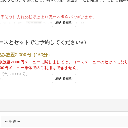
は季節や仕入れの状況により異なる場合がございます。
続きを読む
水, 木, 金, 土, 祝日
食事時間
ランチ
注文数制限
1 ~ 14
ースとセットでご予約してください※）
み放題2,000円（150分）
み放題2,000円メニューに関しましては、コースメニューのセットにな
,000円メニュー単体でのご利用はできません。
50分制（LO120分）
続きを読む
 ~