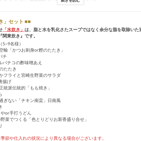
続きを読む
水, 木, 金, 土, 祝日
食事時間
ディナー
注文数制限
4 ~ 14
き」セット ■■
せ
「水炊き」
は、脂と水を乳化さたスープではなく余分な脂を取除いた
『関東炊き』です。
5~9名様）
り空輸「かつお刺身or鰹のたたき」
パチ
ルバチコの酢味噌あえ
肉のたたき
いかフライと宮崎生野菜のサラダ
唐揚げ
物正統派伝統的「もも焼き」
ら
リ過ぎない「チキン南蛮」日南風
き
やor手打うどん
の野菜でつくる「色とりどりお新香盛り合せ」
り
は季節や仕入れの状況により異なる場合がございます。