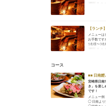
曜日
月, 火, 
【ランチ】
メニューは
お手数です
1名様〜3
曜日
月, 火, 
コース
■■ 日南
宮崎県日南
き」を楽し
です！
メニュー例（
◯ 日南よ