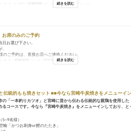
続きを読む
水, 木, 金, 土, 祝日
食事時間
ディナー
注文数制限
2 ~ 14
 お席のみのご予約
当日お選び下さい。
が、
名様のご予約は、直接お店へご連絡ください。
続きを読む
水, 木, 金
食事時間
ランチ
注文数制限
3 ~ 10
鰹と伝統的もも焼きセット ■■今なら宮崎牛炭焼きをメニューイ
市の「一本釣りカツオ」と宮崎に昔から伝わる伝統的な親鶏を使用した
めるコースです。今なら『宮崎牛炭焼き』をメニューインしており、と
5~9名様）
り空輸「かつお刺身or鰹のたたき」