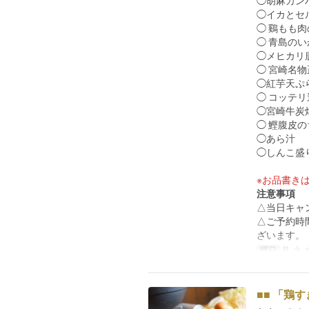
◯胡麻カン
◯イカとセ
◯ 鷄もも
◯ 青島の
◯メヒカリ
◯ 宮崎名
◯紅芋天ぷ
◯ コッテ
◯宮崎牛炭
◯ 鰹腹皮
◯あら汁
◯しんこ盛
※お品書き
注意事項
△当日キャ
△ご予約時
ざいます。
曜日
月, 火, 
■■ 「鶏す