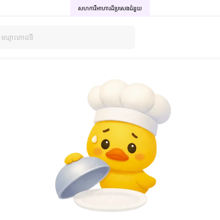
សហការីអាហារដ៏ប្រសេង
ជំនួយ