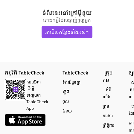
ទំព័រនេះ​នៅ​ក្រៅ​ម៉ឺនុយ
តោះរកអ្វីដែលឆ្ងាញ់ៗឲ្យអ្នក
រកមើលកន្លែងទាំងអស់។
កម្មវិធី TableCheck
TableCheck
ក្រុម
ច្ប
ការ
ការ​ឃើញ
ទំព័រ​ដ៏ដូចគ្នា
លក
ដើម្បី​
អំពី​
រប
ស្តីពី
ទាញយក
យើង
មេ
ចូល
TableCheck
ក្រុម
គ
App
ជំនួយ
តែ
ការងារ
គោ
ព្រឹត្តិការ
ការ