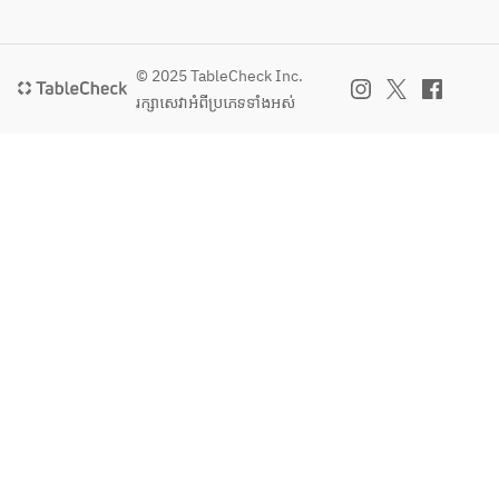
© 2025 TableCheck Inc.
រក្សាសេវា​អំពីប្រភេទទាំងអស់