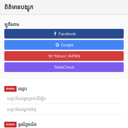
ព័ត៌មានបង្សុក
ឡូតីនតាម
Facebook
Google
Yahoo! JAPAN
TableCheck
ឈ្មោះ
ទាមទារ
ទូរស័ព្ទចល័ត
ទាមទារ