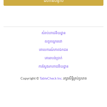
សំរាប់ភោជនីយដ្ឋាន
លក្ខខណ្ឌសេវា
គោលការណ៍ភាពឯកជន
គោរពបង់ប្រាក់
ការស្វែងរកភោជនីយដ្ឋាន
Copyright ©
TableCheck Inc.
រក្សាសិទ្ធិគ្រប់ប្រភេទ