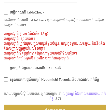
បង្កើតគណនី TableCheck
ជាមេីលរបស់គណនី TableCheck អ្នកអាចចូលមើលប្រវត្តិការកក់បានហើយធ្វើការ
កក់ម្ដងទៀតបាន។
ពាក្យសង្ងាត់ ខ្លីពេក (យ៉ាងតិច 12 តួ)
ពាក្យសង្ងាត់ ខ្សោយពេក។
ពាក្យសង្ងាត់ ត្រូវតែរួមបញ្ចូលអក្សរធំមួយចំនួន, អក្សរតូចមួយ, លេខមួយ, និងនិងនិង
និងសញ្ញាសញ្ញាមួយដែលខុសគ្នា។
ពាក្យសង្ងាត់ មិនត្រូវតែមានផ្នែកណាមួយរបស់អ៊ីម៉ែលឡើយ។
ពាក្យសង្ងាត់ ផ្ទៀងផ្ទាត់មិនត្រូវនឹង បញ្ជាក់ពាក្យសម្ងាត់
ខ្ញុំបញ្ជាក់ថាខ្ញុំបានអានសារពីហាង ខាងលើ
ទទួលយកការផ្តល់ពាក្យពី Kyoumichi Toyooka និងហាងដែលពាក់ព័ន្ធ
ដោយបញ្ចូនសំណុំបែបបទនេះ អ្នកយល់ព្រមទៅ
លក្ខខណ្ឌ និងគោលនយោបាយពាក់
ព័ន្ធ
នេះ។