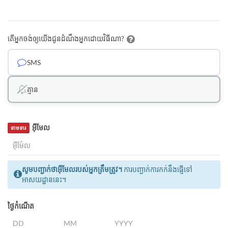
តើអ្នកចង់ឲ្យយើងជូនដំណឹងអ្នកដោយវិធីណា?
SMS
គ្មាន
អ៊ីមែល
ទាមទារ
សូមបញ្ជាក់ថាអ៊ីមែលរបស់អ្នកត្រឹមត្រូវ។
ការបញ្ជាក់ការកក់នឹងផ្ញើទៅ
អាសយដ្ឋាននេះ។
ថ្ងៃកំណើត