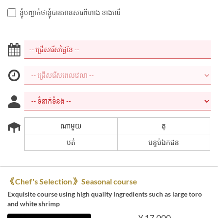
ខ្ញុំបញ្ជាក់ថាខ្ញុំបានអានសារពីហាង ខាងលើ
ណាមួយ
តុ
បត់
បន្ទប់ឯកជន
《Chef's Selection》 Seasonal course
Exquisite course using high quality ingredients such as large toro
and white shrimp