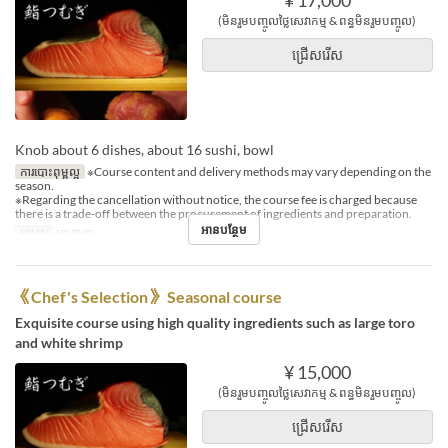
¥ 17,000
(មិនរួមបញ្ចូលថ្លៃសេវាកម្ម & ពន្ធមិនរួមបញ្ចូល)
ជ្រើសរើស
Knob about 6 dishes, about 16 sushi, bowl
ការបោះពុម្ពល្អ
※Course content and delivery methods may vary depending on the
season.
※Regarding the cancellation without notice, the course fee is charged because
there is a trade-off between the procurement of ingredients and preparation.
អានបន្ថែម
អាហារ
អាហារឡ
《Chef's Selection》 Seasonal course
Exquisite course using high quality ingredients such as large toro
and white shrimp
¥ 15,000
(មិនរួមបញ្ចូលថ្លៃសេវាកម្ម & ពន្ធមិនរួមបញ្ចូល)
ជ្រើសរើស