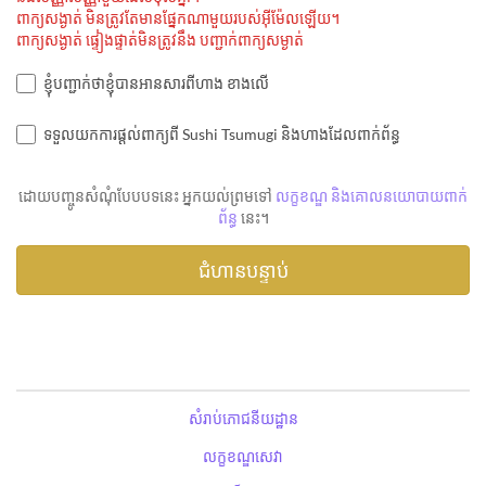
ពាក្យសង្ងាត់ មិនត្រូវតែមានផ្នែកណាមួយរបស់អ៊ីម៉ែលឡើយ។
ពាក្យសង្ងាត់ ផ្ទៀងផ្ទាត់មិនត្រូវនឹង បញ្ជាក់ពាក្យសម្ងាត់
ខ្ញុំបញ្ជាក់ថាខ្ញុំបានអានសារពីហាង ខាងលើ
ទទួលយកការផ្តល់ពាក្យពី Sushi Tsumugi និងហាងដែលពាក់ព័ន្ធ
ដោយបញ្ចូនសំណុំបែបបទនេះ អ្នកយល់ព្រមទៅ
លក្ខខណ្ឌ និងគោលនយោបាយពាក់
ព័ន្ធ
នេះ។
សំរាប់ភោជនីយដ្ឋាន
លក្ខខណ្ឌសេវា