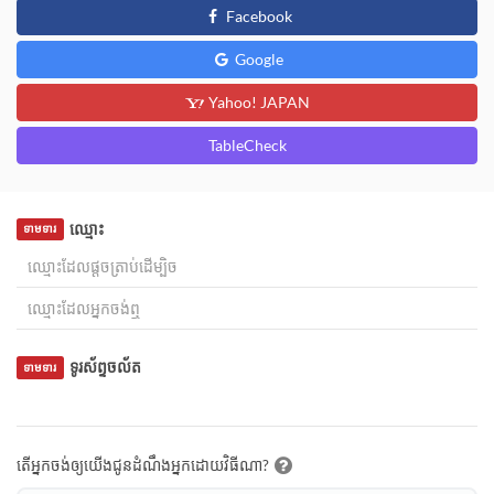
Facebook
Google
Yahoo! JAPAN
TableCheck
ឈ្មោះ
ទាមទារ
ទូរស័ព្ទចល័ត
ទាមទារ
តើអ្នកចង់ឲ្យយើងជូនដំណឹងអ្នកដោយវិធីណា?