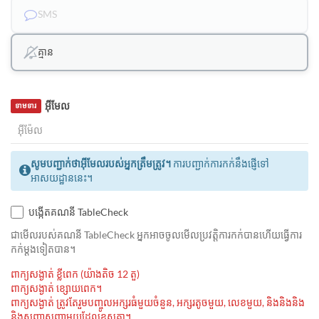
SMS
គ្មាន
អ៊ីមែល
ទាមទារ
សូមបញ្ជាក់ថាអ៊ីមែលរបស់អ្នកត្រឹមត្រូវ។
ការបញ្ជាក់ការកក់នឹងផ្ញើទៅ
អាសយដ្ឋាននេះ។
បង្កើតគណនី TableCheck
ជាមេីលរបស់គណនី TableCheck អ្នកអាចចូលមើលប្រវត្តិការកក់បានហើយធ្វើការ
កក់ម្ដងទៀតបាន។
ពាក្យសង្ងាត់ ខ្លីពេក (យ៉ាងតិច 12 តួ)
ពាក្យសង្ងាត់ ខ្សោយពេក។
ពាក្យសង្ងាត់ ត្រូវតែរួមបញ្ចូលអក្សរធំមួយចំនួន, អក្សរតូចមួយ, លេខមួយ, និងនិងនិង
និងសញ្ញាសញ្ញាមួយដែលខុសគ្នា។