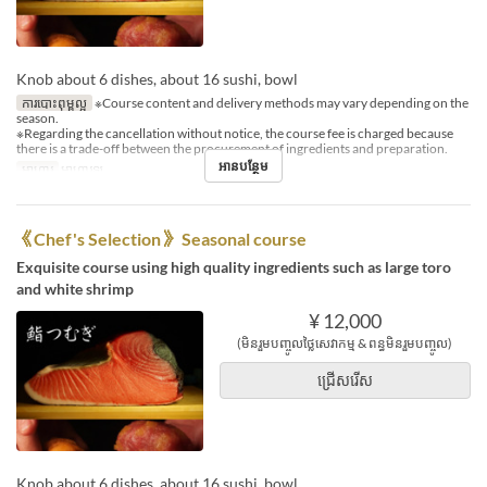
Knob about 6 dishes, about 16 sushi, bowl
ការបោះពុម្ពល្អ
※Course content and delivery methods may vary depending on the
season.
※Regarding the cancellation without notice, the course fee is charged because
there is a trade-off between the procurement of ingredients and preparation.
អានបន្ថែម
អាហារ
អាហារឡ
《Chef's Selection》 Seasonal course
Exquisite course using high quality ingredients such as large toro
and white shrimp
¥ 12,000
(មិនរួមបញ្ចូលថ្លៃសេវាកម្ម & ពន្ធមិនរួមបញ្ចូល)
ជ្រើសរើស
Knob about 6 dishes, about 16 sushi, bowl