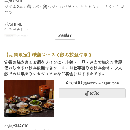
串/KUSHI
ツクネ2本、鶏レバ、鶏ハツ、ハツモト、シシトウ、牛フワ、牛ギ
アラ
〆/SHIME
牛モツカレー
អានបន្ថែម
អាហារ
អាហារឡ
【期間限定】渋鶏コース（飲み放題付き）
定番の焼き鳥とお酒をメインに、小鉢・一品・〆まで揃えた普段
使いしやすい飲み放題付きコース。お仕事帰りの飲み会や、少人
数でのお集まり、カジュアルなご宴会におすすめです。
¥ 5,500
(ថ្លៃសេវាកម្ម & ពន្ធរួមបញ្ចូល)
ជ្រើសរើស
小鉢/SNACK