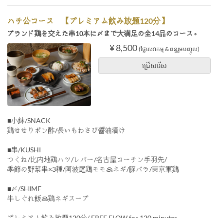
ハチ公コース 【プレミアム飲み放題120分】
ブランド鶏を交えた串10本に〆まで大満足の全14品のコース。
¥ 8,500
(ថ្លៃសេវាកម្ម & ពន្ធរួមបញ្ចូល)
ជ្រើសរើស
■小鉢/SNACK
鶏せせりポン酢/長いもわさび醤油漬け
■串/KUSHI
つくね/比内地鶏ハツ/レバー/名古屋コーチン手羽先/
季節の野菜串×3種/阿波尾鶏モモ＆ネギ/豚バラ/東京軍鶏
■〆/SHIME
牛しぐれ飯＆鶏ネギスープ
プレミアム飲み放題120分/ FREE FLOW for 120 minutes