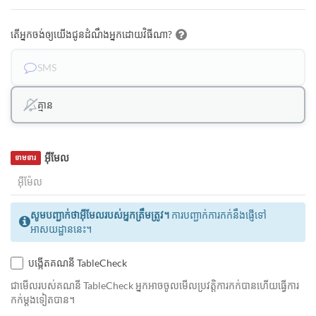
តើអ្នកចង់ឲ្យយើងជូនដំណឹងអ្នកដោយវិធីណា?
SMS
គ្មាន
អ៊ីមែល
ទាមទារ
សូមបញ្ជាក់ថាអ៊ីមែលរបស់អ្នកត្រឹមត្រូវ។
ការបញ្ជាក់ការកក់នឹងផ្ញើទៅ
អាសយដ្ឋាននេះ។
បង្កើតគណនី TableCheck
ជាមេីលរបស់គណនី TableCheck អ្នកអាចចូលមើលប្រវត្តិការកក់បានហើយធ្វើការ
កក់ម្ដងទៀតបាន។