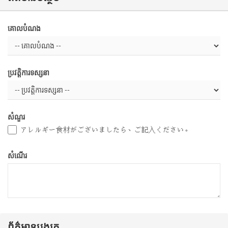
គោលបំណង
ប្រវត្តិការទស្សនា
សំណួរ
アレルギー食材がございましたら、ご記入ください。
សំណើរ
ព័ត៌មានបង្សុក