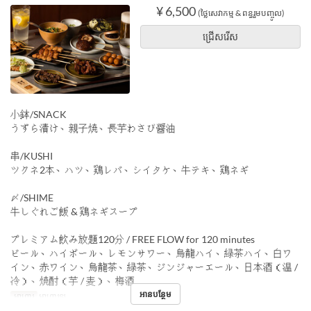
¥ 6,500
(ថ្លៃសេវាកម្ម & ពន្ធរួមបញ្ចូល)
ជ្រើសរើស
小鉢/SNACK
うずら漬け、親子焼、長芋わさび醤油
串/KUSHI
ツクネ2本、ハツ、鶏レバ、シイタケ、牛テキ、鶏ネギ
〆/SHIME
牛しぐれご飯 & 鶏ネギスープ
プレミアム飲み放題120分 / FREE FLOW for 120 minutes
ビール、ハイボール、レモンサワー、烏龍ハイ、緑茶ハイ、白ワ
イン、赤ワイン、烏龍茶、緑茶、ジンジャーエール、日本酒（温 /
冷）、焼酎（芋 / 麦）、梅酒
អានបន្ថែម
អាហារ
អាហារឡ