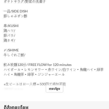
ポテトサラダ/野菜の浅漬け
一品/SIDE DISH
豚しゃぶポン酢
串/KUSHI
鶏ハツ/
豚バラ/
鶏ネギ/
〆/SHIME
牛しぐれご飯/
飲み放題120分/ FREE FLOW for 120 minutes
ハイボール・レモンサワー・赤ワイン/白ワイン・烏龍ハイ・緑茶
ハイ・烏龍茶・緑茶・ジンジャーエール
※生ビールはお一人様＋500円で追加可能
អានបន្ថែម
អាហារ
អាហារឡ
ព័ត៌មានបន្ថែម