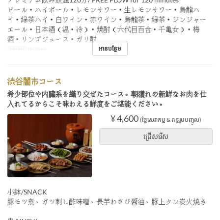
ビール・ハイボール・レモンサワー・生レモンサワー・烏龍ハ
イ・緑茶ハイ・白ワイン・赤ワイン・烏龍茶・緑茶・ジンジャー
エール・日本酒（温・冷）・焼酎（六代目百合・千亀女）・梅
酒・リンゴジュース・ガリ酎
អានបន្ថែម
អាហារ
អាហារឡ
渋谷闇市コース
希少部位や内臓系を織り交ぜたコース。朝獲れの新鮮なお肉を仕
入れてるからこそ味わえる鮮度をご堪能ください。
¥ 4,600
(ថ្លៃសេវាកម្ម & ពន្ធរួមបញ្ចូល)
ជ្រើសរើស
小鉢/SNACK
豚モツ煮、ガツ刺し酢味噌、長芋わさび醤油、豚上タン炭火焼き