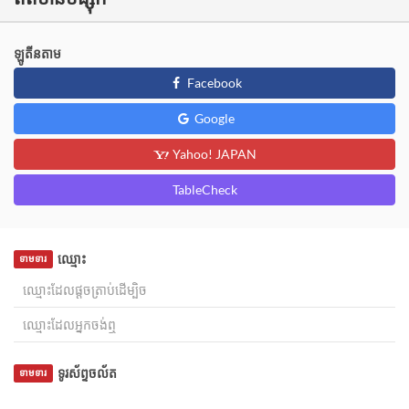
ឡូតីនតាម
Facebook
Google
Yahoo! JAPAN
TableCheck
ឈ្មោះ
ទាមទារ
ទូរស័ព្ទចល័ត
ទាមទារ