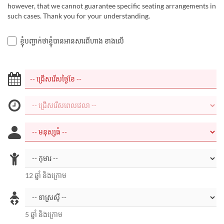
however, that we cannot guarantee specific seating arrangements in
such cases. Thank you for your understanding.
ខ្ញុំបញ្ជាក់ថាខ្ញុំបានអានសារពីហាង ខាងលើ
12 ឆ្នាំ និងក្រោម
5 ឆ្នាំ និងក្រោម