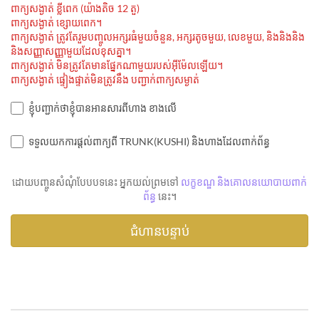
ពាក្យសង្ងាត់ ខ្លីពេក (យ៉ាងតិច 12 តួ)
ពាក្យសង្ងាត់ ខ្សោយពេក។
ពាក្យសង្ងាត់ ត្រូវតែរួមបញ្ចូលអក្សរធំមួយចំនួន, អក្សរតូចមួយ, លេខមួយ, និងនិងនិង
និងសញ្ញាសញ្ញាមួយដែលខុសគ្នា។
ពាក្យសង្ងាត់ មិនត្រូវតែមានផ្នែកណាមួយរបស់អ៊ីម៉ែលឡើយ។
ពាក្យសង្ងាត់ ផ្ទៀងផ្ទាត់មិនត្រូវនឹង បញ្ជាក់ពាក្យសម្ងាត់
ខ្ញុំបញ្ជាក់ថាខ្ញុំបានអានសារពីហាង ខាងលើ
ទទួលយកការផ្តល់ពាក្យពី TRUNK(KUSHI) និងហាងដែលពាក់ព័ន្ធ
ដោយបញ្ចូនសំណុំបែបបទនេះ អ្នកយល់ព្រមទៅ
លក្ខខណ្ឌ និងគោលនយោបាយពាក់
ព័ន្ធ
នេះ។