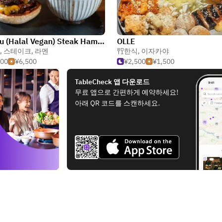
Wagyu (Halal Vegan) Steak Hamburger & Ramen (Japanese food) Shinjuku Station Restaurant Beef Tei
OLLE
,
스테이크
,
라멘
한식
,
이자카야
500
¥6,500
¥2,500
¥1,500
TableCheck 앱 다운로드
무료 앱으로 간편하게 예약하세요!
아래 QR 코드를 스캔하세요.