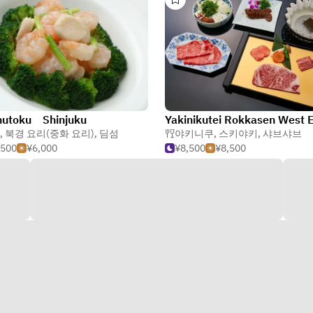
hutoku Shinjuku
,
북경 요리(중화 요리)
,
딤섬
야키니쿠
,
스키야키
,
샤브샤브
,500
¥6,000
¥8,500
¥8,500