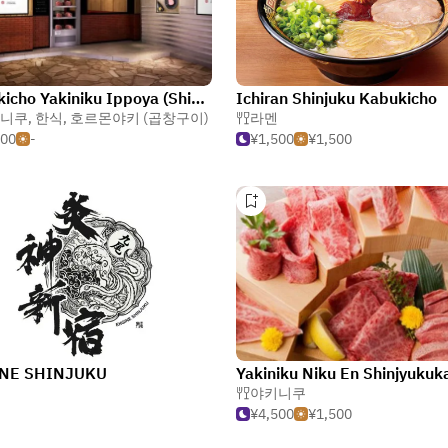
Kabukicho Yakiniku Ippoya (Shinjuku Ward Office Street Branch)
Ichiran Shinjuku Kabukicho
니쿠
,
한식
,
호르몬야키 (곱창구이)
라멘
000
-
¥1,500
¥1,500
NE SHINJUKU
야키니쿠
¥4,500
¥1,500