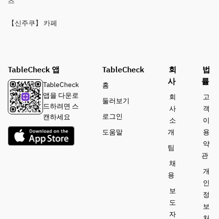
츠
【신주쿠】 카페
TableCheck 앱
TableCheck
회
법
사
률
TableCheck
홈
앱을 다운로
회
고
둘러보기
드하려면 스
사
객
로그인
캔하세요
소
이
도움말
개
용
약
팀
관
채
개
용
인
보
정
도
보
자
처