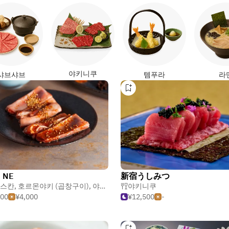
야키니쿠
샤브샤브
템푸라
라
 NE
新宿うしみつ
스칸
,
호르몬야키 (곱창구이)
,
야키니쿠
야키니쿠
000
¥4,000
¥12,500
-