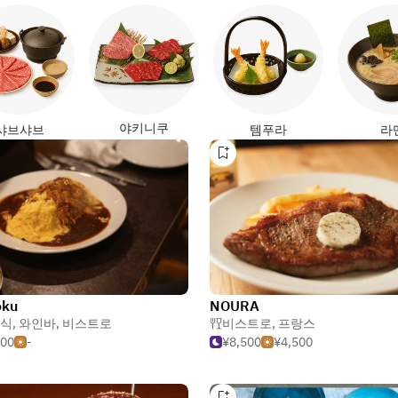
야키니쿠
샤브샤브
템푸라
라
oku
NOURA
식
,
와인바
,
비스트로
비스트로
,
프랑스
500
-
¥8,500
¥4,500