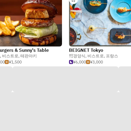
urgers & Sunny's Table
BEIGNET Tokyo
,
비스트로
,
테판야키
경양식
,
비스트로
,
프랑스
000
¥1,500
¥6,000
¥3,000