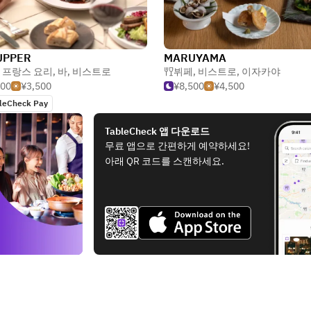
UPPER
MARUYAMA
 프랑스 요리
,
바
,
비스트로
뷔페
,
비스트로
,
이자카야
500
¥3,500
¥8,500
¥4,500
leCheck Pay
TableCheck 앱 다운로드
무료 앱으로 간편하게 예약하세요!
아래 QR 코드를 스캔하세요.