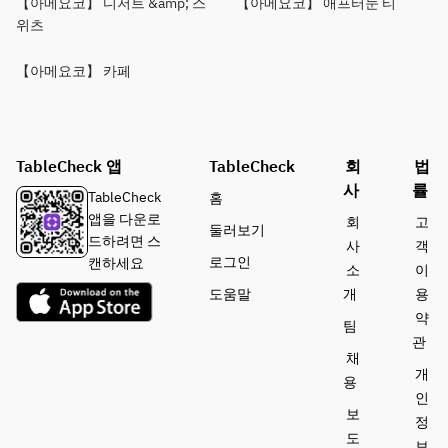
【아메요코】 디저트 &amp; 스
【아메요코】 애프터눈 티
위츠
【아메요코】 카페
TableCheck 앱
TableCheck
회
법
사
률
TableCheck
홈
앱을 다운로
회
고
둘러보기
드하려면 스
사
객
로그인
캔하세요
소
이
도움말
개
용
약
팀
관
채
개
용
인
보
정
도
보