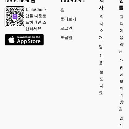
TableCheck 앱
TableCheck
회
법
사
률
TableCheck
홈
앱을 다운로
회
고
둘러보기
드하려면 스
사
객
로그인
캔하세요
소
이
도움말
개
용
약
팀
관
채
개
용
인
보
정
도
보
자
처
료
리
방
침
결
제