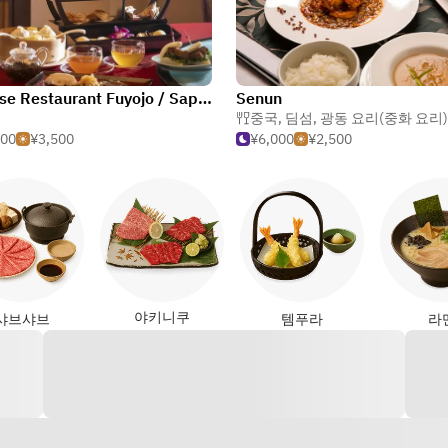
Chinese Restaurant Fuyojo / Sapporo Prince Hotel
Senun
중국
,
딤섬
,
광동 요리(중화 요리)
500
¥3,500
¥6,000
¥2,500
야키니쿠
샤브샤브
템푸라
라