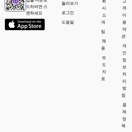
앱을 다운로
회
고
둘러보기
드하려면 스
사
객
로그인
캔하세요
소
이
도움말
개
용
약
팀
관
채
개
용
인
보
정
도
보
자
처
료
리
방
침
결
제
정
책