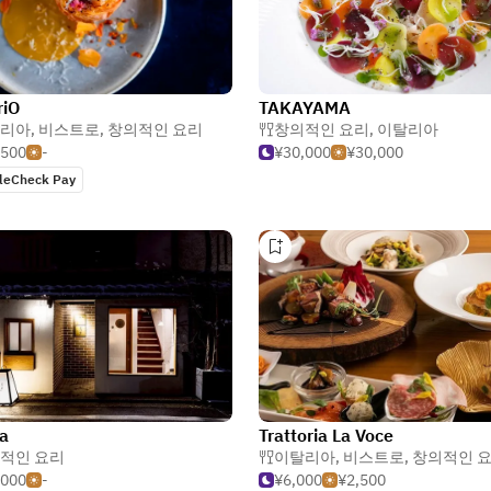
riO
TAKAYAMA
리아
,
비스트로
,
창의적인 요리
창의적인 요리
,
이탈리아
,500
-
¥30,000
¥30,000
leCheck Pay
a
Trattoria La Voce
적인 요리
이탈리아
,
비스트로
,
창의적인 
,000
-
¥6,000
¥2,500