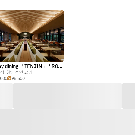
All-day dining 「TENJIN」 / ROKU KYOTO, LXR Hotels & Resorts
식
,
창의적인 요리
,000
¥8,500