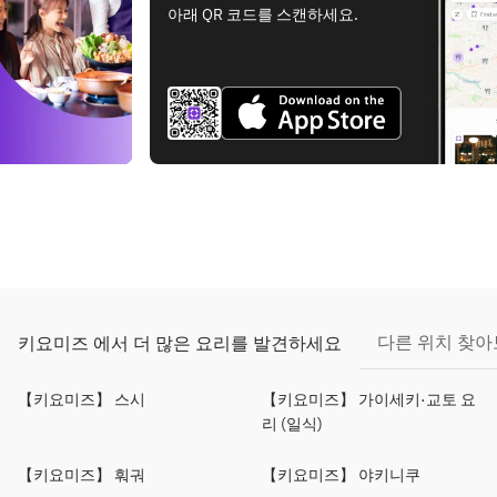
아래 QR 코드를 스캔하세요.
다른 위치 찾
키요미즈 에서 더 많은 요리를 발견하세요
【키요미즈】 스시
【키요미즈】 가이세키·교토 요
리 (일식)
【키요미즈】 훠궈
【키요미즈】 야키니쿠