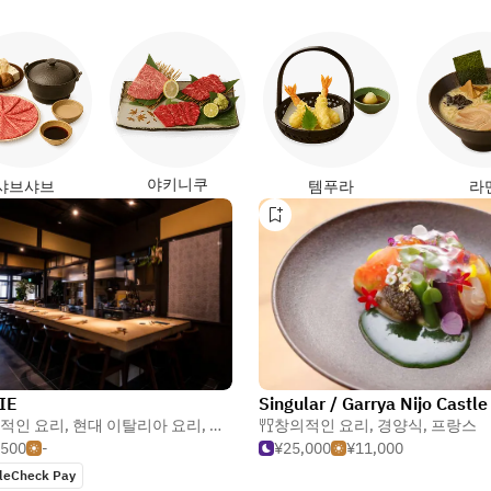
야키니쿠
샤브샤브
템푸라
라
IE
적인 요리
,
현대 이탈리아 요리
,
퓨전·인터네셔널
창의적인 요리
,
경양식
,
프랑스
,500
-
¥25,000
¥11,000
leCheck Pay