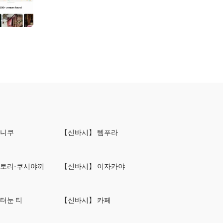
키니쿠
【신바시】 템푸라
키토리·쿠시야끼
【신바시】 이자카야
터눈 티
【신바시】 카페