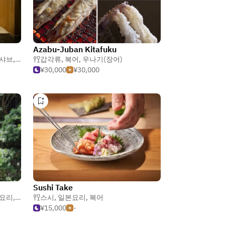
Azabu-Juban Kitafuku
샤브
,
복어
갑각류
,
복어
,
우나기(장어)
¥30,000
¥30,000
Sushi Take
요리
,
복어
스시
,
일본요리
,
복어
¥15,000
-