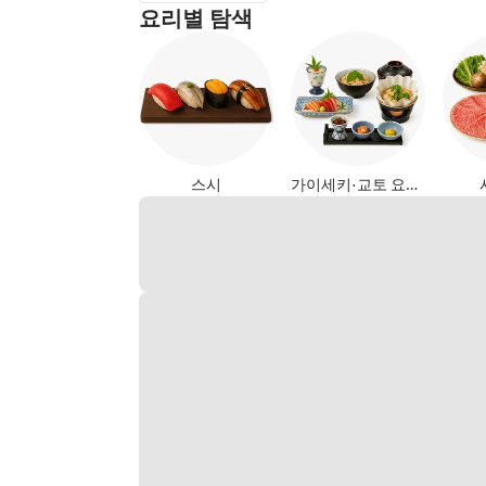
요리별 탐색
스시
가이세키·교토 요리 (일식)