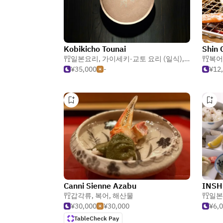
Kobikicho Tounai
Shin 
일본요리
,
가이세키·교토 요리 (일식)
,
복어
복어
¥35,000
-
¥12
Canni Sienne Azabu
INSH
갑각류
,
복어
,
해산물
일본
¥30,000
¥30,000
¥6,
TableCheck Pay