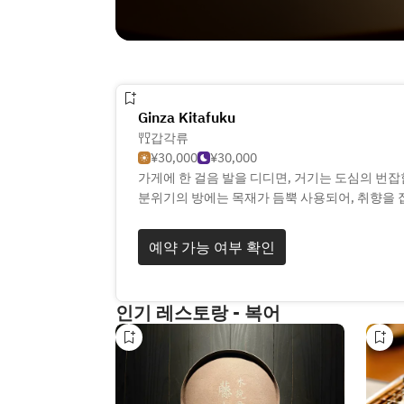
Ginza Kitafuku
갑각류
¥30,000
¥30,000
가게에 한 걸음 발을 디디면, 거기는 도심의 번
분위기의 방에는 목재가 듬뿍 사용되어, 취향을
요리에 있어서는, 사치스럽게 타라바카니와 성게나
있습니다. 요리를 끌어들이는 알코올도 일본술을 
예약 가능 여부 확인
을 풍부하게 갖추고 있으며, 즐기는 방법도 사람 
인기 레스토랑 - 복어