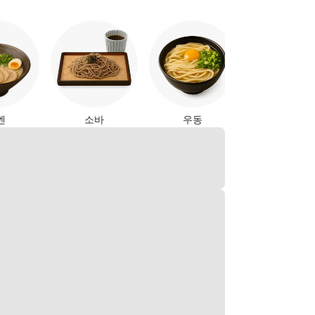
야키토리
멘
소바
우동