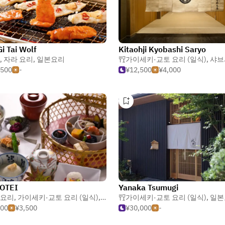
Gi Tai Wolf
Kitaohji Kyobashi Saryo
,
자라 요리
,
일본요리
가이세키·교토 요리 (일식)
,
샤브
,500
-
¥12,500
¥4,000
OTEI
Yanaka Tsumugi
요리
,
가이세키·교토 요리 (일식)
,
복어
가이세키·교토 요리 (일식)
,
일본
000
¥3,500
¥30,000
-