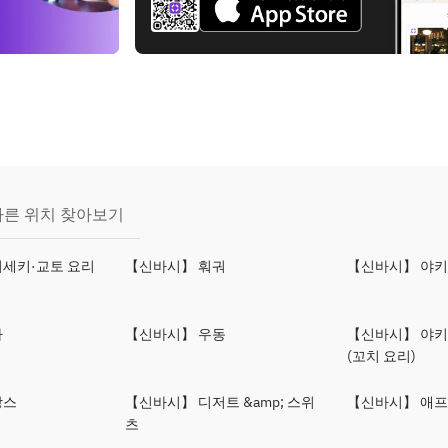
다른 위치 찾아보기
세키·교토 요리
【신바시】 훠궈
【신바시】 야
바
【신바시】 우동
【신바시】 야
(꼬치 요리)
랑스
【신바시】 디저트 &amp; 스위
【신바시】 애프
츠