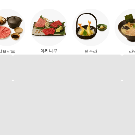
야키니쿠
샤브샤브
템푸라
라