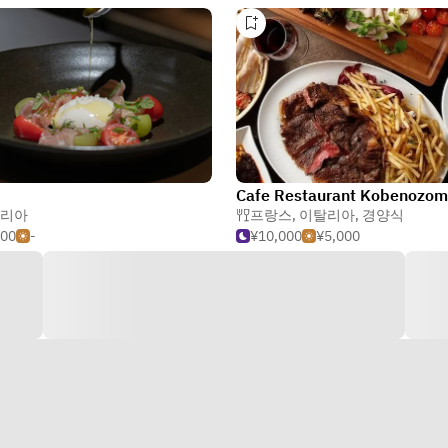
리아
프랑스
,
이탈리아
,
경양식
500
-
¥10,000
¥5,000