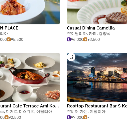
N PLACE
Casual Dining Camellia
리아
이탈리아
,
카페
,
경양식
,000
¥5,500
¥6,000
¥3,500
Restaurant Cafe Terrace Ami Kobe
Rooftop Restaurant Bar S K
스
,
디저트 & 스위츠
,
이탈리아
비어 가든
,
이탈리아
000
¥2,500
¥7,000
-