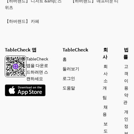
【하버랜드】 디저트 &amp; 스
【하버랜드】 애프터눈 티
위츠
【하버랜드】 카페
TableCheck 앱
TableCheck
회
법
사
률
TableCheck
홈
앱을 다운로
회
고
둘러보기
드하려면 스
사
객
로그인
캔하세요
소
이
도움말
개
용
약
팀
관
채
개
용
인
보
정
도
보