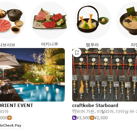
야키니쿠
샤브샤브
템푸라
라
ORIENT EVENT
craftkobe Starboard
리아
비어 가든
,
이탈리아
,
다이닝 바·가스트
,000
-
¥3,500
¥2,500
leCheck Pay