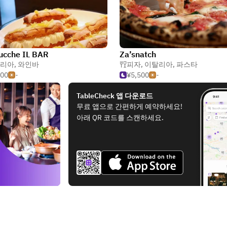
ucche IL BAR
Za’snatch
리아
,
와인바
피자
,
이탈리아
,
파스타
000
-
¥5,500
-
TableCheck 앱 다운로드
무료 앱으로 간편하게 예약하세요!
아래 QR 코드를 스캔하세요.