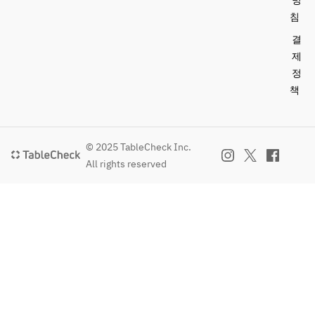
방
침
결
제
정
책
© 2025 TableCheck Inc.
All rights reserved