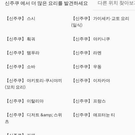
다른 위치 찾아보
신주쿠 에서 더 많은 요리를 발견하세요
【신주쿠】 스시
【신주쿠】 가이세키·교토 요리
(일식)
【신주쿠】 훠궈
【신주쿠】 야키니쿠
【신주쿠】 템푸라
【신주쿠】 라멘
【신주쿠】 소바
【신주쿠】 우동
【신주쿠】 야키토리·쿠시야끼
【신주쿠】 이자카야
(꼬치 요리)
【신주쿠】 이탈리아
【신주쿠】 프랑스
【신주쿠】 디저트 &amp; 스위
【신주쿠】 애프터눈 티
츠