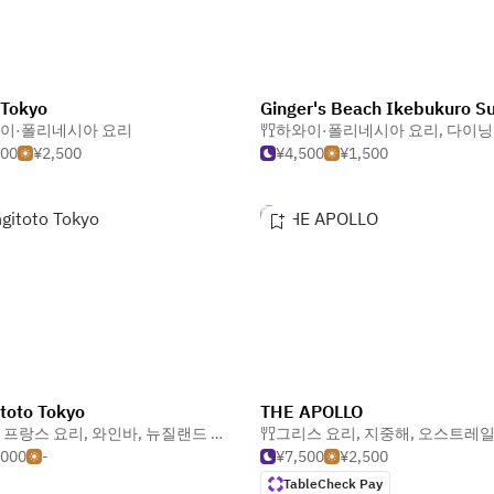
s Tokyo
이·폴리네시아 요리
하와이·폴리네시아 요리
,
다이닝 바·가스
500
¥2,500
¥4,500
¥1,500
toto Tokyo
THE APOLLO
 프랑스 요리
,
와인바
,
뉴질랜드 요리
그리스 요리
,
지중해
,
오스트레
,000
-
¥7,500
¥2,500
TableCheck Pay