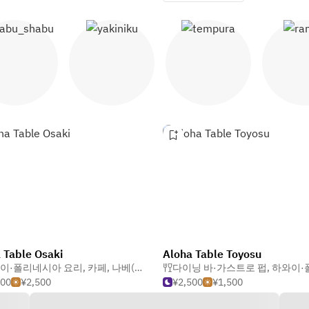
샤브샤브
야키니쿠
템푸라
라
 Table Osaki
Aloha Table Toyosu
이·폴리네시아 요리
,
카페
,
나베(일본식 전골)
다이닝 바·가스트로 펍
,
하와이·폴리네시
500
¥2,500
¥2,500
¥1,500