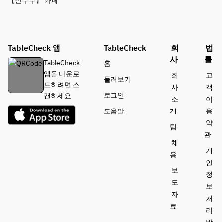
【신주쿠】 카페
TableCheck 앱
TableCheck
회
법
사
률
TableCheck
홈
앱을 다운로
회
고
둘러보기
드하려면 스
사
객
로그인
캔하세요
소
이
도움말
개
용
약
팀
관
채
개
용
인
보
정
도
보
자
처
료
리