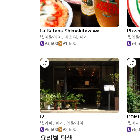
La Befana Shimokitazawa
Pizze
이탈리아
,
파스타
,
피자
이탈
¥3,500
¥1,500
¥4,
i2
L'OM
카페
,
피자
,
이탈리아
피자
¥5,500
¥2,500
¥6,
요리별 탐색