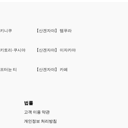
야키니쿠
【산겐자야】 템푸라
야키토리·쿠시야
【산겐자야】 이자카야
프터눈 티
【산겐자야】 카페
법률
고객 이용 약관
개인정보 처리방침