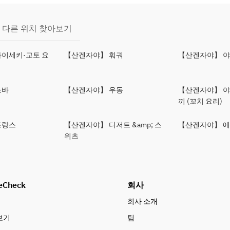
다른 위치 찾아보기
이세키·교토 요
【산겐자야】 훠궈
【산겐자야】 
소바
【산겐자야】 우동
【산겐자야】 
끼 (꼬치 요리)
프랑스
【산겐자야】 디저트 &amp; 스
【산겐자야】 애
위츠
eCheck
회사
회사 소개
보기
팀