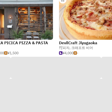
CA PICICA PIZZA & PASTA
DevilCraft Jiyugaoka
피자
,
크래프트 비어
500
¥1,500
¥4,000
-