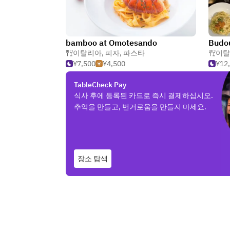
bamboo at Omotesando
Budo
이탈리아
,
피자
,
파스타
이탈
¥7,500
¥4,500
¥12
TableCheck Pay
식사 후에 등록된 카드로 즉시 결제하십시오.
추억을 만들고, 번거로움을 만들지 마세요.
장소 탐색