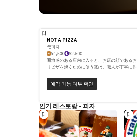
NOT A PIZZA
피자
¥1,500
¥2,500
開放感のある店内に入ると、お店の顔であるお
リピザを焼くために使う窯は、職人が丁寧に作
ラ」です。中はカリッと、中はもっちりしたナ
既存のピザの枠にとらわれない、新感覚のピザ
예약 가능 여부 확인
トやマルゲリータなどのピザメニューをご用意
など、ピザ以外のお料理も豊富に取り揃えてい
인기 레스토랑 - 피자