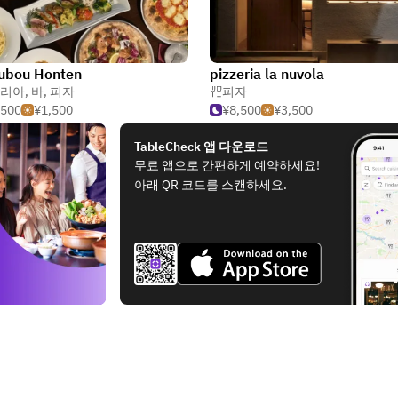
ubou Honten
pizzeria la nuvola
리아
,
바
,
피자
피자
,500
¥1,500
¥8,500
¥3,500
TableCheck 앱 다운로드
무료 앱으로 간편하게 예약하세요!
아래 QR 코드를 스캔하세요.