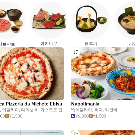
야키니쿠
샤브샤브
템푸라
라
ica Pizzeria da Michele Ebisu
Napolimania
,
이탈리아
,
다이닝 바·가스트로 펍
이탈리아
,
피자
,
와인바
500
¥1,500
¥6,000
¥1,500