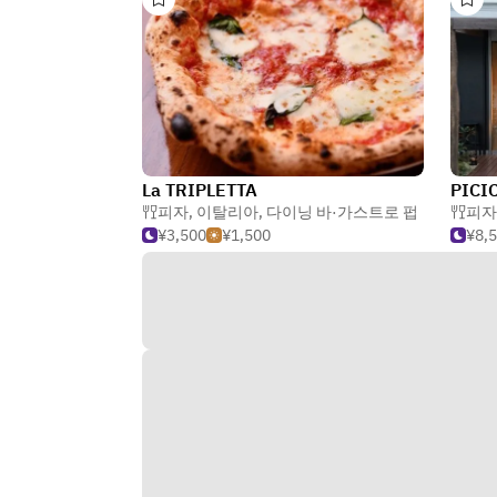
La TRIPLETTA
PICI
피자
,
이탈리아
,
다이닝 바·가스트로 펍
피자
¥3,500
¥1,500
¥8,