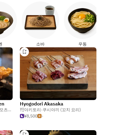
야키토리
멘
소바
우동
en
Hyogodori Akasaka
모츠나베(곱창 전골)
야키토리·쿠시야끼 (꼬치 요리)
,
이자카야
¥8,500
-