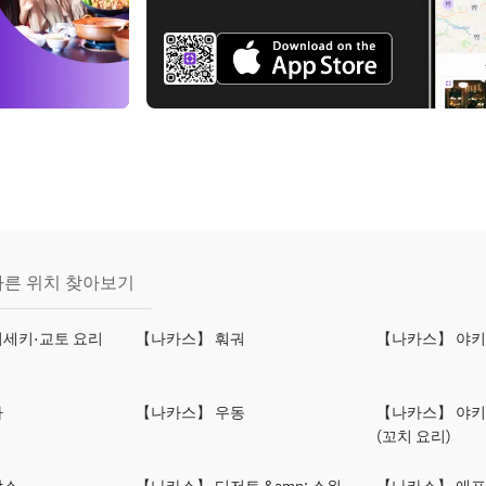
다른 위치 찾아보기
세키·교토 요리
【나카스】 훠궈
【나카스】 야
바
【나카스】 우동
【나카스】 야
(꼬치 요리)