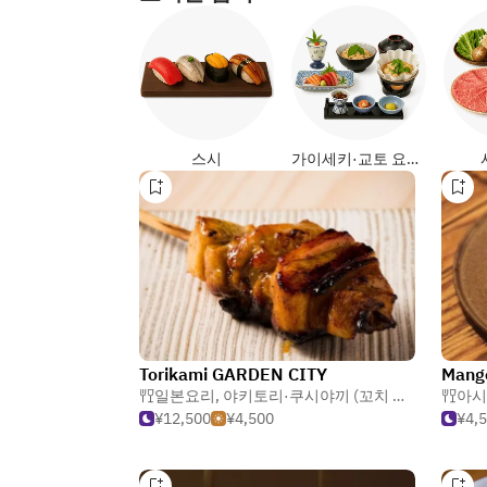
스시
가이세키·교토 요리 (일식)
Torikami GARDEN CITY
Mang
일본요리
,
야키토리·쿠시야끼 (꼬치 요리)
,
닭 및 
아시
¥12,500
¥4,500
¥4,