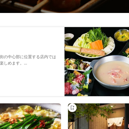
街の中心部に位置する店内では
楽しめます。
メニューが揃っております。水
多料理も一緒に楽しむコースを
ん、博多の旨かもんを豊富に取
おります。ぜひ料理と一緒に、
日本酒もお楽しみください。