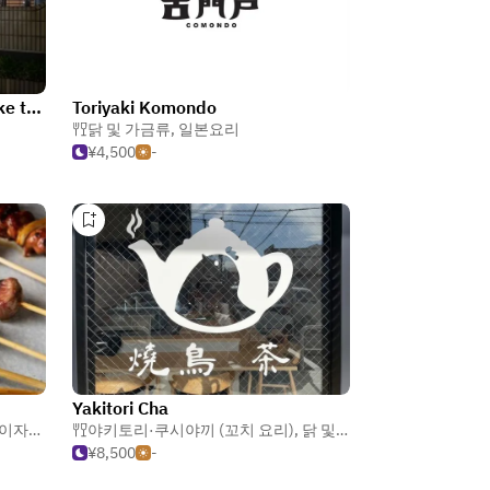
Toriden Betsuatsurae bespoke toriden
Toriyaki Komondo
닭 및 가금류
,
일본요리
¥4,500
-
Yakitori Cha
이자카야
,
닭 및 가금류
야키토리·쿠시야끼 (꼬치 요리)
,
닭 및 가금류
,
일본요리
¥8,500
-