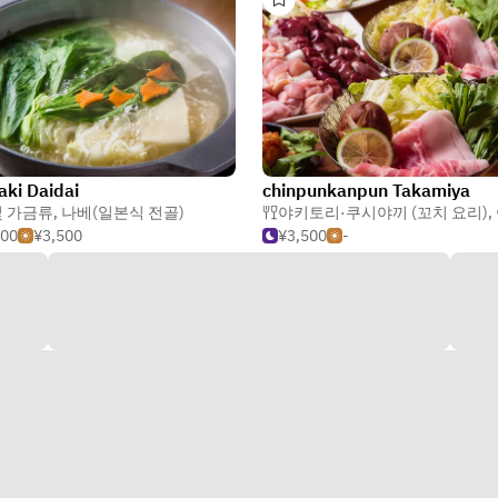
aki Daidai
chinpunkanpun Takamiya
가금류
및 가금류
,
나베(일본식 전골)
야키토리·쿠시야끼 (꼬치 요리)
,
000
¥3,500
¥3,500
-