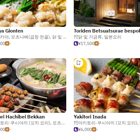
ya Gionten
카야
,
모츠나베(곱창 전골)
,
닭 및 가금류
닭 및 가금류
,
일본요리
500
-
¥17,500
-
ori Hachibei Bekkan
Yakitori Inada
토리·쿠시야끼 (꼬치 요리)
,
모츠나베(곱창 전골)
야키토리·쿠시야끼 (꼬치 요리)
,
이자카야
,
000
-
¥6,000
-