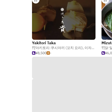
Yakitori Taka
Mizut
야키토리·쿠시야끼 (꼬치 요리)
,
이자카야
,
닭 및 
닭 
¥8,500
-
¥6,