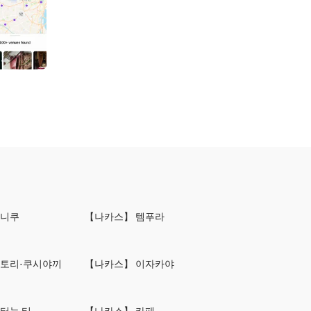
키니쿠
【나카스】 템푸라
키토리·쿠시야끼
【나카스】 이자카야