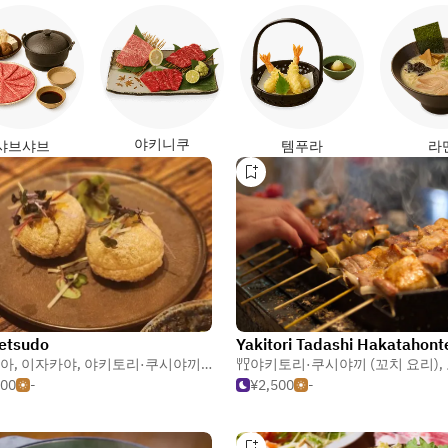
야키니쿠
샤브샤브
템푸라
라
etsudo
Yakitori Tadashi Hakatahont
가금류
아
,
이자카야
,
야키토리·쿠시야끼 (꼬치 요리)
야키토리·쿠시야끼 (꼬치 요리)
,
500
-
¥2,500
-