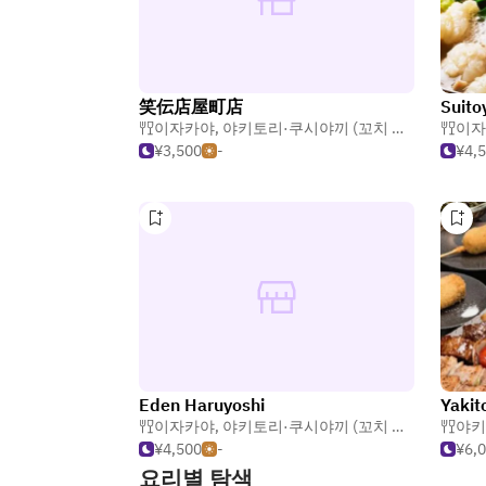
笑伝店屋町店
Suito
이자카야
,
야키토리·쿠시야끼 (꼬치 요리)
이자
¥3,500
-
¥4,
Eden Haruyoshi
Yakit
이자카야
,
야키토리·쿠시야끼 (꼬치 요리)
야키
¥4,500
-
¥6,
요리별 탐색