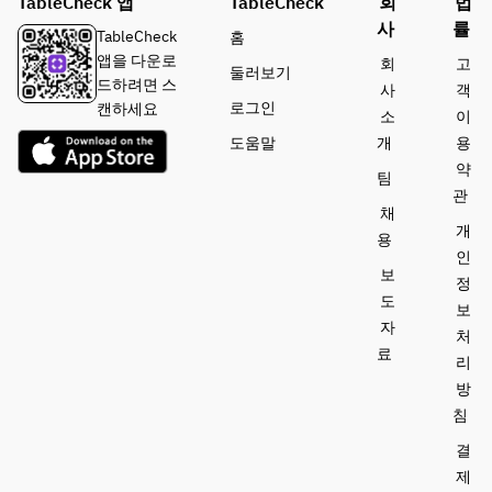
TableCheck 앱
TableCheck
회
법
사
률
TableCheck
홈
앱을 다운로
회
고
둘러보기
드하려면 스
사
객
로그인
캔하세요
소
이
도움말
개
용
약
팀
관
채
개
용
인
보
정
도
보
자
처
료
리
방
침
결
제