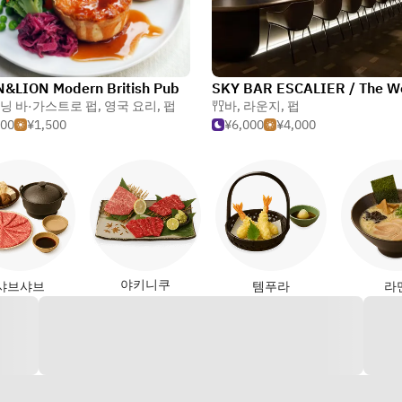
&LION Modern British Pub
닝 바·가스트로 펍
,
영국 요리
,
펍
바
,
라운지
,
펍
000
¥1,500
¥6,000
¥4,000
야키니쿠
샤브샤브
템푸라
라