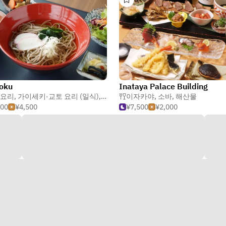
oku
Inataya Palace Building
요리
,
가이세키·교토 요리 (일식)
,
소바
이자카야
,
소바
,
해산물
500
¥4,500
¥7,500
¥2,000