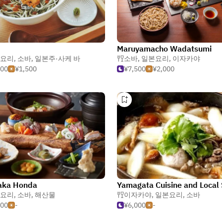
Maruyamacho Wadatsumi
요리
,
소바
,
일본주·사케 바
소바
,
일본요리
,
이자카야
000
¥1,500
¥7,500
¥2,000
aka Honda
요리
,
소바
,
해산물
이자카야
,
일본요리
,
소바
500
-
¥6,000
-