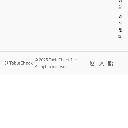
방
침
결
제
정
책
© 2025 TableCheck Inc.
All rights reserved