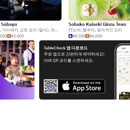
 Sobayu
Sobako Kaiseki Ginza Tean
,
가이세키·교토 요리 (일식)
,
와인바
소바
,
템푸라
,
창의적인 요리
,000
¥3,000
¥8,500
¥6,000
TableCheck 앱 다운로드
무료 앱으로 간편하게 예약하세요!
아래 QR 코드를 스캔하세요.