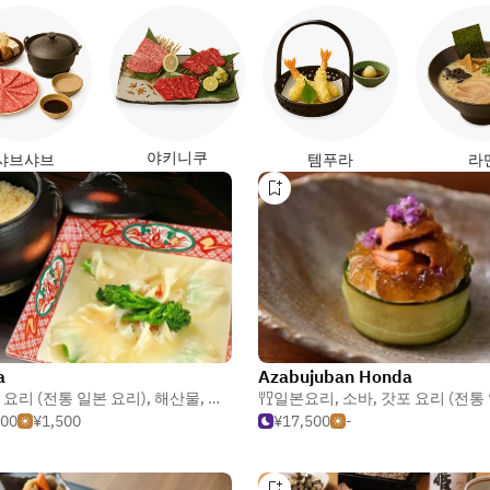
야키니쿠
샤브샤브
템푸라
라
a
Azabujuban Honda
 요리 (전통 일본 요리)
,
해산물
,
소바
일본요리
,
소바
,
갓포 요리 (전통 일본
500
¥1,500
¥17,500
-