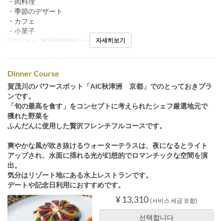
・肉料理
・季節のデザート
・カフェ
・小菓子
자세히보기
식사
점심
좌석 카테고리
フレンチ
Dinner Course
賀茂川のパワースポット「AIC秋津洲 京都」でのとっておきプラ
ンです。
「旬の最高を食す」をコンセプトに考えられたシェフ厳選地元で
獲れた野菜を
ふんだんに使用した贅沢フレンチフルコースです。
爽やかな風が吹き抜けるウォーターテラスは、夜になるとライト
アップされ、水面に揺れる光が幻想的でロマンチックな空間を演
出。
気分はリゾート地にある水上レストランです。
デートや記念日利用におすすめです。
¥ 13,310
(서비스 세금 포함)
선택합니다