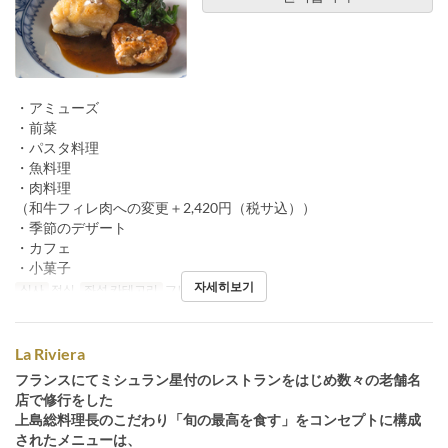
・アミューズ
・前菜
・パスタ料理
・魚料理
・肉料理
（和牛フィレ肉への変更＋2,420円（税サ込））
・季節のデザート
・カフェ
・小菓子
자세히보기
식사
점심
좌석 카테고리
フレンチ
La Riviera
フランスにてミシュラン星付のレストランをはじめ数々の老舗名
店で修行をした
上島総料理長のこだわり「旬の最高を食す」をコンセプトに構成
されたメニューは、