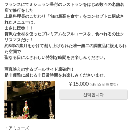
フランスにてミシュラン星付のレストランをはじめ数々の老舗名
店で修行をした
上島料理長のこだわり「旬の最高を食す」をコンセプトに構成さ
れたメニューは、
まさに圧巻！！
贅沢な食材を使ったプレミアムなフルコースを、食べれるのはク
リスマスだけ！
約8年の歳月をかけて創り上げられた唯一無二の調度品に設えられ
た空間で
聖なる日にふさわしい特別な時間をお楽しみください。
写真映えのするプールサイド席確約！
是非優雅に感じる非日常時間をお楽しみくださいませ。
¥ 15,000
(서비스 세금 포함)
선택합니다
・アミューズ