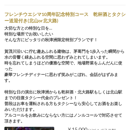
フレンチウエシマ10周年記念特別コース 乾杯酒とタクシ
ー送迎付き(北山or北大路)
大切な方との特別な日を…
特別な場所でお祝いしたい
そんな方にピッタリの秋津洲限定特別プランです！
賀茂川沿いに佇む趣あふれる建物は、茅葺門を1歩入った瞬間から
水の音響く緑あふれる空間に思わずみとれてしまいます。
時を忘れてしまうほどの優雅な空間で、地場野菜をふんだんに使
った
豪華フレンチディナーに思わず笑みがこぼれ、会話がはずみま
す。
特別な日の演出に秋津洲からも乾杯酒・北大路駅もしくは北山駅
までの往復タクシー代金のプレゼント！
普段はお車を運転される方もタクシーなら安心してお酒をお楽し
みいただけます。
アルコールをお飲みにならない方にはノンルコールで対応させて
頂きます。
¥ 15,000