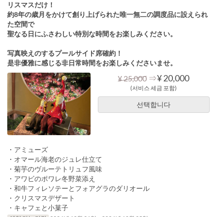
リスマスだけ！
約8年の歳月をかけて創り上げられた唯一無二の調度品に設えられ
た空間で
聖なる日にふさわしい特別な時間をお楽しみください。
写真映えのするプールサイド席確約！
是非優雅に感じる非日常時間をお楽しみくださいませ。
⇒
¥ 20,000
¥ 25,000
(서비스 세금 포함)
선택합니다
・アミューズ
・オマール海老のジュレ仕立て
・菊芋のヴルーテトリュフ風味
・アワビのポワレ冬野菜添え
・和牛フィレソテーとフォアグラのダリオール
・クリスマスデザート
・キャフェと小菓子