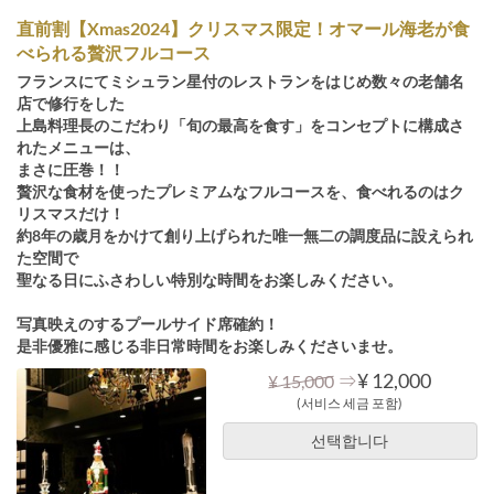
直前割【Xmas2024】クリスマス限定！オマール海老が食
べられる贅沢フルコース
フランスにてミシュラン星付のレストランをはじめ数々の老舗名
店で修行をした
上島料理長のこだわり「旬の最高を食す」をコンセプトに構成さ
れたメニューは、
まさに圧巻！！
贅沢な食材を使ったプレミアムなフルコースを、食べれるのはク
リスマスだけ！
約8年の歳月をかけて創り上げられた唯一無二の調度品に設えられ
た空間で
聖なる日にふさわしい特別な時間をお楽しみください。
写真映えのするプールサイド席確約！
是非優雅に感じる非日常時間をお楽しみくださいませ。
⇒
¥ 12,000
¥ 15,000
(서비스 세금 포함)
선택합니다