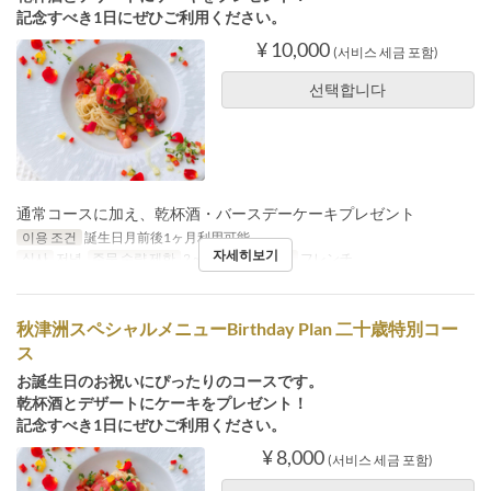
記念すべき1日にぜひご利用ください。
¥ 10,000
(서비스 세금 포함)
선택합니다
通常コースに加え、乾杯酒・バースデーケーキプレゼント
이용 조건
誕生日月前後1ヶ月利用可能
자세히보기
식사
저녁
주문 수량 제한
2 ~
좌석 카테고리
フレンチ
秋津洲スペシャルメニューBirthday Plan 二十歳特別コー
ス
お誕生日のお祝いにぴったりのコースです。
乾杯酒とデザートにケーキをプレゼント！
記念すべき1日にぜひご利用ください。
¥ 8,000
(서비스 세금 포함)