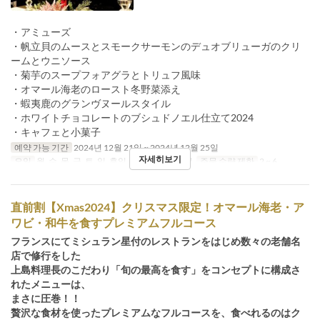
・アミューズ
・帆立貝のムースとスモークサーモンのデュオブリューガのクリ
ームとウニソース
・菊芋のスープフォアグラとトリュフ風味
・オマール海老のロースト冬野菜添え
・蝦夷鹿のグランヴヌールスタイル
・ホワイトチョコレートのブシュドノエル仕立て2024
・キャフェと小菓子
예약 가능 기간
2024년 12월 21일 ~ 2024년 12월 25일
자세히보기
요일
월, 수, 목, 금, 토, 일, 휴일
식사
점심, 저녁
주문 수량 제한
2 ~ 6
直前割【Xmas2024】クリスマス限定！オマール海老・ア
ワビ・和牛を食すプレミアムフルコース
フランスにてミシュラン星付のレストランをはじめ数々の老舗名
店で修行をした
上島料理長のこだわり「旬の最高を食す」をコンセプトに構成さ
れたメニューは、
まさに圧巻！！
贅沢な食材を使ったプレミアムなフルコースを、食べれるのはク