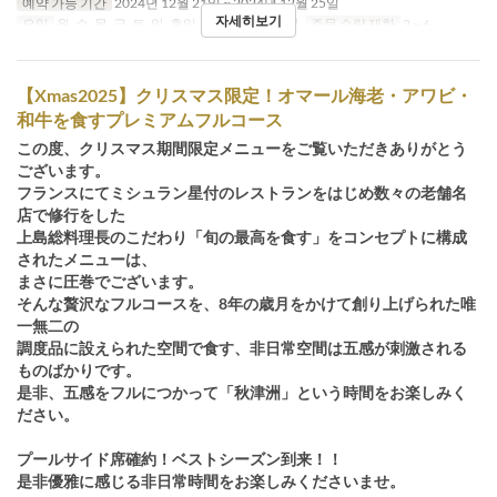
예약 가능 기간
2024년 12월 21일 ~ 2024년 12월 25일
자세히보기
요일
월, 수, 목, 금, 토, 일, 휴일
식사
점심, 저녁
주문 수량 제한
2 ~ 6
【Xmas2025】クリスマス限定！オマール海老・アワビ・
和牛を食すプレミアムフルコース
この度、クリスマス期間限定メニューをご覧いただきありがとう
ございます。
フランスにてミシュラン星付のレストランをはじめ数々の老舗名
店で修行をした
上島総料理長のこだわり「旬の最高を食す」をコンセプトに構成
されたメニューは、
まさに圧巻でございます。
そんな贅沢なフルコースを、8年の歳月をかけて創り上げられた唯
一無二の
調度品に設えられた空間で食す、非日常空間は五感が刺激される
ものばかりです。
是非、五感をフルにつかって「秋津洲」という時間をお楽しみく
ださい。
プールサイド席確約！ベストシーズン到来！！
是非優雅に感じる非日常時間をお楽しみくださいませ。