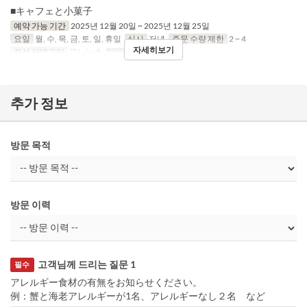
■キャフェと小菓子
예약 가능 기간
2025년 12월 20일 ~ 2025년 12월 25일
요일
월, 수, 목, 금, 토, 일, 휴일
식사
저녁
주문 수량 제한
2 ~ 4
자세히보기
좌석 카테고리
フレンチ, 期間限定
추가 정보
방문 목적
방문 이력
고객님께 드리는 질문 1
필수
アレルギー食材の有無をお知らせください。
例：蟹と海老アレルギーが1名、アレルギーなし２名 など