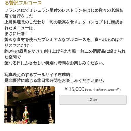
る贅沢フルコース
フランスにてミシュラン星付のレストランをはじめ数々の老舗名
店で修行をした
上島料理長のこだわり「旬の最高を食す」をコンセプトに構成さ
れたメニューは、
まさに圧巻！！
贅沢な食材を使ったプレミアムなフルコースを、食べれるのはク
リスマスだけ！
約8年の歳月をかけて創り上げられた唯一無二の調度品に設えられ
た空間で
聖なる日にふさわしい特別な時間をお楽しみください。
写真映えのするプールサイド席確約！
是非優雅に感じる非日常時間をお楽しみくださいませ。
¥ 15,000
(รวมค่าบริการและภาษี)
เลือก