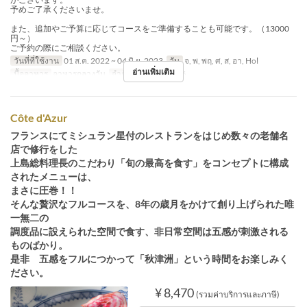
予めご了承くださいませ。
また、追加やご予算に応じてコースをご準備することも可能です。（13000
円～）
ご予約の際にご相談ください。
วันที่ที่ใช้งาน
01 ส.ค. 2022 ~ 04 มิ.ย. 2023
วัน
จ, พ, พฤ, ศ, ส, อา, Hol
อ่านเพิ่มเติม
มื้ออาหาร
อาหารกลางวัน
จำกัดการสั่งซื้อ
2 ~ 6
Côte d'Azur
フランスにてミシュラン星付のレストランをはじめ数々の老舗名
店で修行をした
上島総料理長のこだわり「旬の最高を食す」をコンセプトに構成
されたメニューは、
まさに圧巻！！
そんな贅沢なフルコースを、8年の歳月をかけて創り上げられた唯
一無二の
調度品に設えられた空間で食す、非日常空間は五感が刺激される
ものばかり。
是非 五感をフルにつかって「秋津洲」という時間をお楽しみく
ださい。
¥ 8,470
(รวมค่าบริการและภาษี)