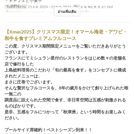
・キャフェと小菓子
วันที่ที่ใช้งาน
21 ธ.ค. 2024 ~ 25 ธ.ค. 2024
วัน
จ, พ, พฤ, ศ, ส, อา, Hol
อ่านเพิ่มเติม
มื้ออาหาร
อาหารกลางวัน, อาหารเย็น
จำกัดการสั่งซื้อ
2 ~ 6
【Xmas2025】クリスマス限定！オマール海老・アワビ・
和牛を食すプレミアムフルコース
この度、クリスマス期間限定メニューをご覧いただきありがとう
ございます。
フランスにてミシュラン星付のレストランをはじめ数々の老舗名
店で修行をした
上島総料理長のこだわり「旬の最高を食す」をコンセプトに構成
されたメニューは、
まさに圧巻でございます。
そんな贅沢なフルコースを、8年の歳月をかけて創り上げられた唯
一無二の
調度品に設えられた空間で食す、非日常空間は五感が刺激される
ものばかりです。
是非、五感をフルにつかって「秋津洲」という時間をお楽しみく
ださい。
プールサイド席確約！ベストシーズン到来！！