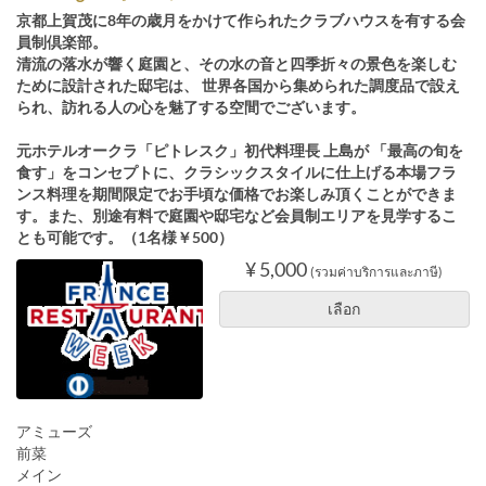
京都上賀茂に8年の歳月をかけて作られたクラブハウスを有する会
員制倶楽部。
清流の落水が響く庭園と、その水の音と四季折々の景色を楽しむ
ために設計された邸宅は、 世界各国から集められた調度品で設え
られ、訪れる人の心を魅了する空間でございます。
元ホテルオークラ「ピトレスク」初代料理長 上島が 「最高の旬を
食す」をコンセプトに、クラシックスタイルに仕上げる本場フラ
ンス料理を期間限定でお手頃な価格でお楽しみ頂くことができま
す。また、別途有料で庭園や邸宅など会員制エリアを見学するこ
とも可能です。（1名様￥500）
¥ 5,000
(รวมค่าบริการและภาษี)
เลือก
アミューズ
前菜
メイン