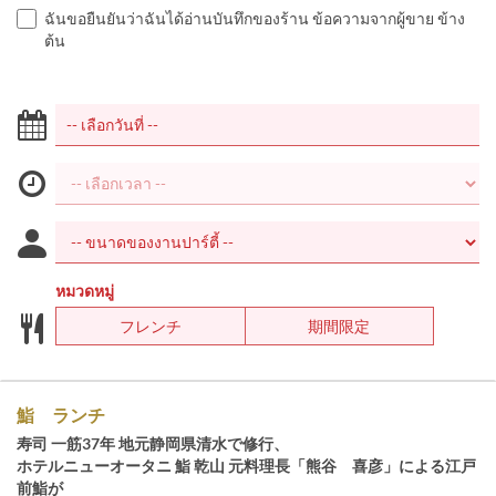
ฉันขอยืนยันว่าฉันได้อ่านบันทึกของร้าน ข้อความจากผู้ขาย ข้าง
ต้น
หมวดหมู่
フレンチ
期間限定
鮨 ランチ
寿司 一筋37年 地元静岡県清水で修行、
ホテルニューオータニ 鮨 乾山 元料理長「熊谷 喜彦」による江戸
前鮨が