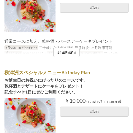
เลือก
通常コースに加え、乾杯酒・バースデーケーキプレゼント
ปรินท์งาน Fine Print
二十歳になる年の誕生日月前後1ヶ月利用可能
อ่านเพิ่มเติม
มื้ออาหาร
อาหารกลางวัน
จำกัดการสั่งซื้อ
2 ~
หมวดหมู่ที่นั่ง
フレンチ
秋津洲スペシャルメニューBirthday Plan
お誕生日のお祝いにぴったりのコースです。
乾杯酒とデザートにケーキをプレゼント！
記念すべき1日にぜひご利用ください。
¥ 10,000
(รวมค่าบริการและภาษี)
เลือก