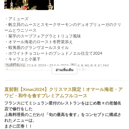
・アミューズ
・帆立貝のムースとスモークサーモンのデュオブリューガのクリ
ームとウニソース
・菊芋のスープフォアグラとトリュフ風味
・オマール海老のロースト冬野菜添え
・蝦夷鹿のグランヴヌールスタイル
・ホワイトチョコレートのブシュドノエル仕立て2024
・キャフェと小菓子
วันที่ที่ใช้งาน
21 ธ.ค. 2024 ~ 25 ธ.ค. 2024
วัน
จ, พ, พฤ, ศ, ส, อา, Hol
อ่านเพิ่มเติม
มื้ออาหาร
อาหารกลางวัน, อาหารเย็น
จำกัดการสั่งซื้อ
2 ~ 6
直前割【Xmas2024】クリスマス限定！オマール海老・ア
ワビ・和牛を食すプレミアムフルコース
フランスにてミシュラン星付のレストランをはじめ数々の老舗名
店で修行をした
上島料理長のこだわり「旬の最高を食す」をコンセプトに構成さ
れたメニューは、
まさに圧巻！！