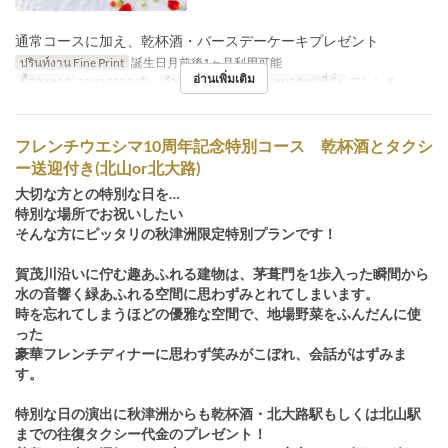
通常コースに加え、乾杯酒・バースデーケーキプレゼント
ปรินท์งาน Fine Print
誕生日月前後1ヶ月利用可能
อ่านเพิ่มเติม
มื้ออาหาร
อาหารกลางวัน
จำกัดการสั่งซื้อ
2 ~
หมวดหมู่ที่นั่ง
フレンチ
フレンチウエシマ10周年記念特別コース 乾杯酒とタクシ
ー送迎付き(北山or北大路)
大切な方との特別な日を…
特別な場所でお祝いしたい
そんな方にピッタリの秋津洲限定特別プランです！
賀茂川沿いに佇む趣あふれる建物は、茅葺門を1歩入った瞬間から
水の音響く緑あふれる空間に思わずみとれてしまいます。
時を忘れてしまうほどの優雅な空間で、地場野菜をふんだんに使
った
豪華フレンチディナーに思わず笑みがこぼれ、会話がはずみま
す。
特別な日の演出に秋津洲からも乾杯酒・北大路駅もしくは北山駅
までの往復タクシー代金のプレゼント！