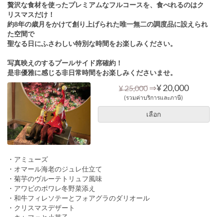
贅沢な食材を使ったプレミアムなフルコースを、食べれるのはク
リスマスだけ！
約8年の歳月をかけて創り上げられた唯一無二の調度品に設えられ
た空間で
聖なる日にふさわしい特別な時間をお楽しみください。
写真映えのするプールサイド席確約！
是非優雅に感じる非日常時間をお楽しみくださいませ。
⇒
¥ 20,000
¥ 25,000
(รวมค่าบริการและภาษี)
เลือก
・アミューズ
・オマール海老のジュレ仕立て
・菊芋のヴルーテトリュフ風味
・アワビのポワレ冬野菜添え
・和牛フィレソテーとフォアグラのダリオール
・クリスマスデザート