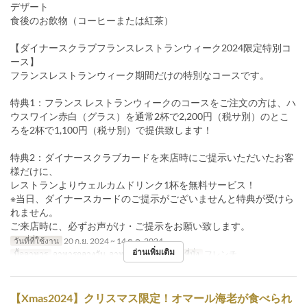
デザート
食後のお飲物（コーヒーまたは紅茶）
【ダイナースクラブフランスレストランウィーク2024限定特別コ
ース】
フランスレストランウィーク期間だけの特別なコースです。
特典1：フランス レストランウィークのコースをご注文の方は、ハ
ウスワイン赤白（グラス）を通常2杯で2,200円（税サ別）のとこ
ろを2杯で1,100円（税サ別）で提供致します！
特典2：ダイナースクラブカードを来店時にご提示いただいたお客
様だけに、
レストランよりウェルカムドリンク1杯を無料サービス！
※当日、ダイナースカードのご提示がございませんと特典が受けら
れません。
ご来店時に、必ずお声がけ・ご提示をお願い致します。
วันที่ที่ใช้งาน
20 ก.ย. 2024 ~ 14 ต.ค. 2024
อ่านเพิ่มเติม
มื้ออาหาร
อาหารกลางวัน, อาหารเย็น
หมวดหมู่ที่นั่ง
フレンチ
【Xmas2024】クリスマス限定！オマール海老が食べられ