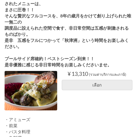
されたメニューは、
まさに圧巻！！
そんな贅沢なフルコースを、8年の歳月をかけて創り上げられた唯
一無二の
調度品に設えられた空間で食す、非日常空間は五感が刺激される
ものばかり。
是非 五感をフルにつかって「秋津洲」という時間をお楽しみく
ださい。
プールサイド席確約！ベストシーズン到来！！
是非優雅に感じる非日常時間をお楽しみくださいませ。
¥ 13,310
(รวมค่าบริการและภาษี)
เลือก
・アミューズ
・前菜
・パスタ料理