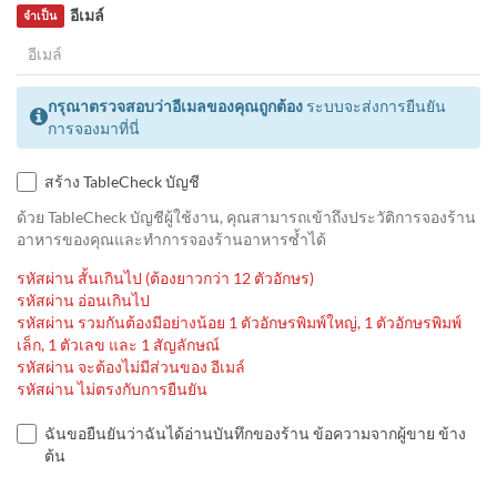
อีเมล์
จำเป็น
กรุณาตรวจสอบว่าอีเมลของคุณถูกต้อง
ระบบจะส่งการยืนยัน
การจองมาที่นี่
สร้าง TableCheck บัญชี
ด้วย TableCheck บัญชีผู้ใช้งาน, คุณสามารถเข้าถึงประวัติการจองร้าน
อาหารของคุณและทำการจองร้านอาหารซ้ำได้
รหัสผ่าน สั้นเกินไป (ต้องยาวกว่า 12 ตัวอักษร)
รหัสผ่าน อ่อนเกินไป
รหัสผ่าน รวมกันต้องมีอย่างน้อย 1 ตัวอักษรพิมพ์ใหญ่, 1 ตัวอักษรพิมพ์
เล็ก, 1 ตัวเลข และ 1 สัญลักษณ์
รหัสผ่าน จะต้องไม่มีส่วนของ อีเมล์
รหัสผ่าน ไม่ตรงกับการยืนยัน
ฉันขอยืนยันว่าฉันได้อ่านบันทึกของร้าน ข้อความจากผู้ขาย ข้าง
ต้น