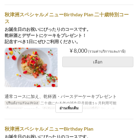
秋津洲スペシャルメニューBirthday Plan 二十歳特別コー
ス
お誕生日のお祝いにぴったりのコースです。
乾杯酒とデザートにケーキをプレゼント！
記念すべき1日にぜひご利用ください。
¥ 8,000
(รวมค่าบริการและภาษี)
เลือก
通常コースに加え、乾杯酒・バースデーケーキプレゼント
ปรินท์งาน Fine Print
二十歳になる年の誕生日月前後1ヶ月利用可能
อ่านเพิ่มเติม
มื้ออาหาร
อาหารเย็น
จำกัดการสั่งซื้อ
2 ~
หมวดหมู่ที่นั่ง
フレンチ
秋津洲スペシャルメニューBirthday Plan
お誕生日のお祝いにぴったりのコースです。