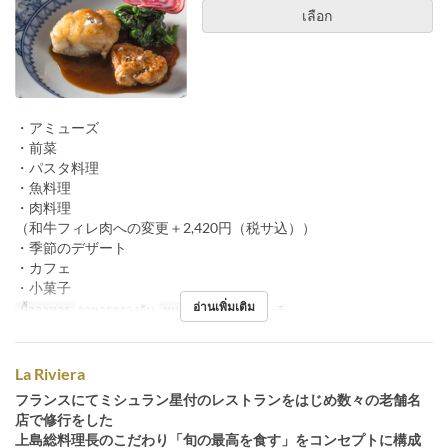
เลือก
・アミューズ
・前菜
・パスタ料理
・魚料理
・肉料理
（和牛フィレ肉への変更＋2,420円（税サ込））
・季節のデザート
・カフェ
・小菓子
อ่านเพิ่มเติม
มื้ออาหาร
อาหารกลางวัน
หมวดหมู่ที่นั่ง
フレンチ
La Riviera
フランスにてミシュラン星付のレストランをはじめ数々の老舗名
店で修行をした
上島総料理長のこだわり「旬の最高を食す」をコンセプトに構成