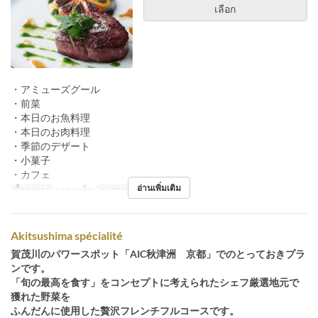
เลือก
・アミューズグール
・前菜
・本日のお魚料理
・本日のお肉料理
・季節のデザート
・小菓子
・カフェ
อ่านเพิ่มเติม
มื้ออาหาร
อาหารเย็น
หมวดหมู่ที่นั่ง
フレンチ
Akitsushima spécialité
賀茂川のパワースポット「AIC秋津洲 京都」でのとっておきプラ
ンです。
「旬の最高を食す」をコンセプトに考えられたシェフ厳選地元で
獲れた野菜を
ふんだんに使用した贅沢フレンチフルコースです。