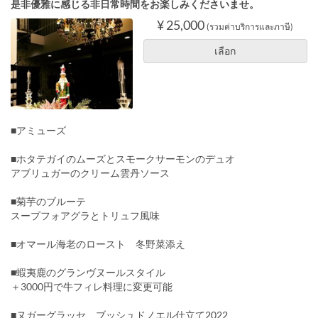
是非優雅に感じる非日常時間をお楽しみくださいませ。
¥ 25,000
(รวมค่าบริการและภาษี)
เลือก
■アミューズ
■ホタテガイのムーズとスモークサーモンのデュオ
アブリュガーのクリーム雲丹ソース
■菊芋のブルーテ
スープフォアグラとトリュフ風味
■オマール海老のロースト 冬野菜添え
■蝦夷鹿のグランヴヌールスタイル
＋3000円で牛フィレ料理に変更可能
■ヌガーグラッセ ブッシュドノエル仕立て2022