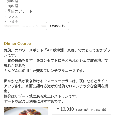
・魚料理
・肉料理
・季節のデザート
・カフェ
・小菓子
อ่านเพิ่มเติม
มื้ออาหาร
อาหารกลางวัน
หมวดหมู่ที่นั่ง
フレンチ
Dinner Course
賀茂川のパワースポット「AIC秋津洲 京都」でのとっておきプラ
ンです。
「旬の最高を食す」をコンセプトに考えられたシェフ厳選地元で
獲れた野菜を
ふんだんに使用した贅沢フレンチフルコースです。
爽やかな風が吹き抜けるウォーターテラスは、夜になるとライト
アップされ、水面に揺れる光が幻想的でロマンチックな空間を演
出。
気分はリゾート地にある水上レストランです。
デートや記念日利用におすすめです。
¥ 13,310
(รวมค่าบริการและภาษี)