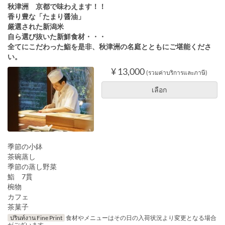
秋津洲 京都で味わえます！！
香り豊な「たまり醤油」
厳選された新潟米
自ら選び抜いた新鮮食材・・・
全てにこだわった鮨を是非、秋津洲の名庭とともにご堪能くださ
い。
¥ 13,000
(รวมค่าบริการและภาษี)
เลือก
季節の小鉢
茶碗蒸し
季節の蒸し野菜
鮨 7貫
椀物
カフェ
茶菓子
ปรินท์งาน Fine Print
食材やメニューはその日の入荷状況より変更となる場合
がございます。