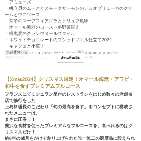
・アミューズ
・帆立貝のムースとスモークサーモンのデュオブリューガのクリ
ームとウニソース
・菊芋のスープフォアグラとトリュフ風味
・オマール海老のロースト冬野菜添え
・蝦夷鹿のグランヴヌールスタイル
・ホワイトチョコレートのブシュドノエル仕立て2024
・キャフェと小菓子
วันที่ที่ใช้งาน
21 ธ.ค. 2024 ~ 25 ธ.ค. 2024
วัน
จ, พ, พฤ, ศ, ส, อา, Hol
อ่านเพิ่มเติม
มื้ออาหาร
อาหารกลางวัน, อาหารเย็น
จำกัดการสั่งซื้อ
2 ~ 6
【Xmas2024】クリスマス限定！オマール海老・アワビ・
和牛を食すプレミアムフルコース
フランスにてミシュラン星付のレストランをはじめ数々の老舗名
店で修行をした
上島料理長のこだわり「旬の最高を食す」をコンセプトに構成さ
れたメニューは、
まさに圧巻！！
贅沢な食材を使ったプレミアムなフルコースを、食べれるのはク
リスマスだけ！
約8年の歳月をかけて創り上げられた唯一無二の調度品に設えられ