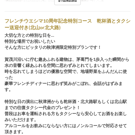
อ่านเพิ่มเติม
มื้ออาหาร
อาหารกลางวัน, อาหารเย็น
หมวดหมู่ที่นั่ง
フレンチ
フレンチウエシマ10周年記念特別コース 乾杯酒とタクシ
ー送迎付き(北山or北大路)
大切な方との特別な日を…
特別な場所でお祝いしたい
そんな方にピッタリの秋津洲限定特別プランです！
賀茂川沿いに佇む趣あふれる建物は、茅葺門を1歩入った瞬間から
水の音響く緑あふれる空間に思わずみとれてしまいます。
時を忘れてしまうほどの優雅な空間で、地場野菜をふんだんに使
った
豪華フレンチディナーに思わず笑みがこぼれ、会話がはずみま
す。
特別な日の演出に秋津洲からも乾杯酒・北大路駅もしくは北山駅
までの往復タクシー代金のプレゼント！
普段はお車を運転される方もタクシーなら安心してお酒をお楽し
みいただけます。
アルコールをお飲みにならない方にはノンルコールで対応させて
頂きます。