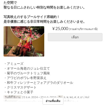
た空間で
聖なる日にふさわしい特別な時間をお楽しみください。
写真映えのするプールサイド席確約！
是非優雅に感じる非日常時間をお楽しみくださいませ。
¥ 25,000
(รวมค่าบริการและภาษี)
เลือก
・アミューズ
・オマール海老のジュレ仕立て
・菊芋のヴルーテトリュフ風味
・アワビのポワレ冬野菜添え
・和牛フィレソテーとフォアグラのダリオール
・クリスマスデザート
・キャフェと小菓子
วันที่ที่ใช้งาน
21 ธ.ค. 2024 ~ 25 ธ.ค. 2024
วัน
จ, พ, พฤ, ศ, ส, อา, Hol
อ่านเพิ่มเติม
มื้ออาหาร
อาหารกลางวัน, อาหารเย็น
จำกัดการสั่งซื้อ
2 ~ 6