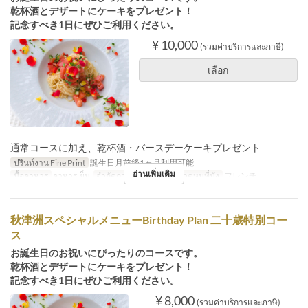
乾杯酒とデザートにケーキをプレゼント！
記念すべき1日にぜひご利用ください。
¥ 10,000
(รวมค่าบริการและภาษี)
เลือก
通常コースに加え、乾杯酒・バースデーケーキプレゼント
ปรินท์งาน Fine Print
誕生日月前後1ヶ月利用可能
อ่านเพิ่มเติม
มื้ออาหาร
อาหารเย็น
จำกัดการสั่งซื้อ
2 ~
หมวดหมู่ที่นั่ง
フレンチ
秋津洲スペシャルメニューBirthday Plan 二十歳特別コー
ス
お誕生日のお祝いにぴったりのコースです。
乾杯酒とデザートにケーキをプレゼント！
記念すべき1日にぜひご利用ください。
¥ 8,000
(รวมค่าบริการและภาษี)