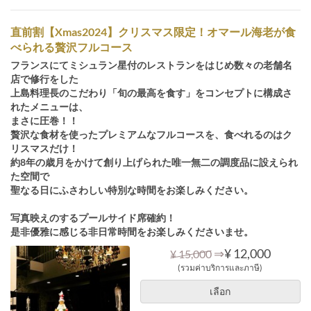
直前割【Xmas2024】クリスマス限定！オマール海老が食
べられる贅沢フルコース
フランスにてミシュラン星付のレストランをはじめ数々の老舗名
店で修行をした
上島料理長のこだわり「旬の最高を食す」をコンセプトに構成さ
れたメニューは、
まさに圧巻！！
贅沢な食材を使ったプレミアムなフルコースを、食べれるのはク
リスマスだけ！
約8年の歳月をかけて創り上げられた唯一無二の調度品に設えられ
た空間で
聖なる日にふさわしい特別な時間をお楽しみください。
写真映えのするプールサイド席確約！
是非優雅に感じる非日常時間をお楽しみくださいませ。
⇒
¥ 12,000
¥ 15,000
(รวมค่าบริการและภาษี)
เลือก