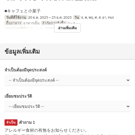
■キャフェと小菓子
วันที่ที่ใช้งาน
20 ธ.ค. 2025 ~ 25 ธ.ค. 2025
วัน
จ, พ, พฤ, ศ, ส, อา, Hol
มื้ออาหาร
อาหารเย็น
จำกัดการสั่งซื้อ
2 ~ 4
อ่านเพิ่มเติม
หมวดหมู่ที่นั่ง
フレンチ, 期間限定
ข้อมูลเพิ่มเติม
จำเป็นต้องมีจุดประสงค์
เยี่ยมชมประวัติ
คำถาม 1
จำเป็น
アレルギー食材の有無をお知らせください。