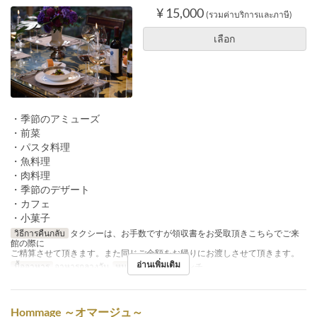
¥ 15,000
(รวมค่าบริการและภาษี)
เลือก
・季節のアミューズ
・前菜
・パスタ料理
・魚料理
・肉料理
・季節のデザート
・カフェ
・小菓子
วิธีการคืนกลับ
タクシーは、お手数ですが領収書をお受取頂きこちらでご来
館の際に
ご精算させて頂きます。また同じご金額をお帰りにお渡しさせて頂きます。
อ่านเพิ่มเติม
มื้ออาหาร
อาหารกลางวัน
หมวดหมู่ที่นั่ง
フレンチ
Hommage ～オマージュ～