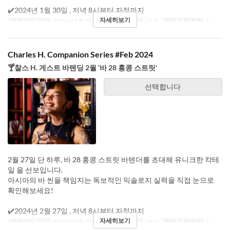
✔️2024년 1월 30일 , 저녁 8시부터 자정까지
자세히보기
예약 가능 기간
2024년 1월 30일
요일
화
식사
저녁
주문 수량 제한
1 ~
Charles H. Companion Series #Feb 2024
🍸찰스 H. 게스트 바텐딩 2월 ‘바 28 홍콩 스트릿'
선택합니다
2월 27일 단 하루, 바 28 홍콩 스트릿 바텐더를 초대해 유니크한 칵테
일 을 선보입니다.
아시아의 바 씬을 책임지는 독보적인 믹솔로지 실력을 직접 눈으로
확인해보세요!
✔️2024년 2월 27일 , 저녁 8시부터 자정까지
자세히보기
예약 가능 기간
2024년 2월 27일
요일
화
식사
저녁
주문 수량 제한
1 ~