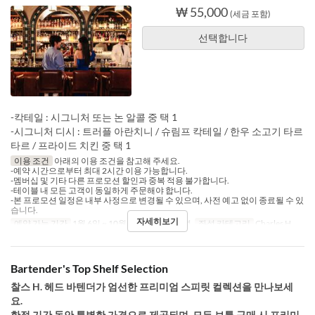
₩ 55,000
(세금 포함)
선택합니다
-칵테일 : 시그니처 또는 논 알콜 중 택 1
-시그니처 디시 : 트러플 아란치니 / 슈림프 칵테일 / 한우 소고기 타르
타르 / 프라이드 치킨 중 택 1
이용 조건
아래의 이용 조건을 참고해 주세요.
-예약 시간으로부터 최대 2시간 이용 가능합니다.
-멤버십 및 기타 다른 프로모션 할인과 중복 적용 불가합니다.
-테이블 내 모든 고객이 동일하게 주문해야 합니다.
-본 프로모션 일정은 내부 사정으로 변경될 수 있으며, 사전 예고 없이 종료될 수 있
습니다.
자세히보기
예약 가능 기간
1월 6일 ~ 10월 31일
식사
저녁
좌석 카테고리
Charles H.
Bartender's Top Shelf Selection
찰스 H. 헤드 바텐더가 엄선한 프리미엄 스피릿 컬렉션을 만나보세
요.
한정 기간 동안 특별한 가격으로 제공되며, 모든 보틀 구매 시 프리미