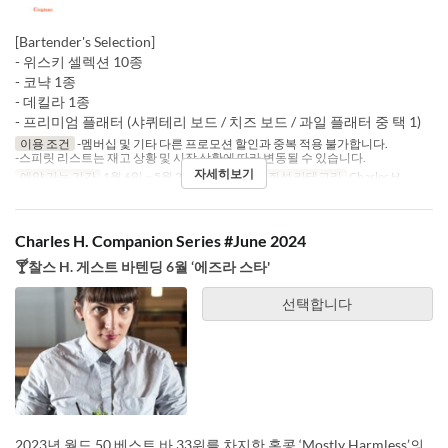
[Bartender's Selection]
- 위스키 셀렉션 10종
- 코냑 1종
- 데킬라 1종
- 프리미엄 플래터 (샤퀴테리 보드 / 치즈 보드 / 과일 플래터 중 택 1)
이용 조건
-멤버십 및 기타 다른 프로모션 할인과 중복 적용 불가합니다.
-스피릿 리스트는 재고 상황 및 시장 상황에 따라 변동될 수 있습니다.
자세히보기
예약 가능 기간
1월 6일 ~ 5월 2일
식사
저녁
좌석 카테고리
Charles H.
Charles H. Companion Series #June 2024
🍸찰스 H. 게스트 바텐딩 6월 ‘에즈라 스타'
선택합니다
2023년 월드 50 베스트 바 33위를 차지한 홍콩 ‘Mostly Harmless’의