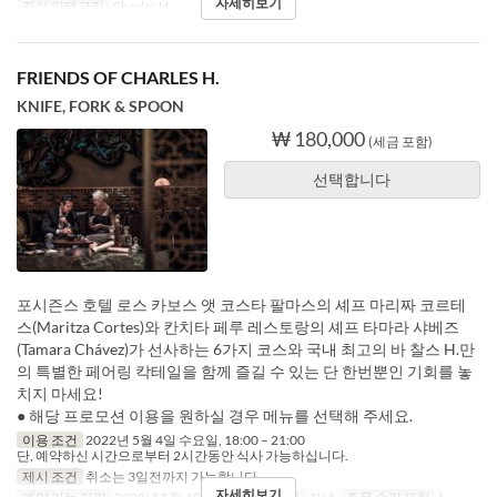
자세히보기
좌석 카테고리
Charles H.
FRIENDS OF CHARLES H.
KNIFE, FORK & SPOON
₩ 180,000
(세금 포함)
선택합니다
포시즌스 호텔 로스 카보스 앳 코스타 팔마스의 셰프 마리짜 코르테
스(Maritza Cortes)와 칸치타 페루 레스토랑의 셰프 타마라 샤베즈
(Tamara Chávez)가 선사하는 6가지 코스와 국내 최고의 바 찰스 H.만
의 특별한 페어링 칵테일을 함께 즐길 수 있는 단 한번뿐인 기회를 놓
치지 마세요!
● 해당 프로모션 이용을 원하실 경우 메뉴를 선택해 주세요.
이용 조건
2022년 5월 4일 수요일, 18:00 – 21:00
단, 예약하신 시간으로부터 2시간동안 식사 가능하십니다.
제시 조건
취소는 3일전까지 가능합니다.
자세히보기