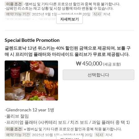
이용 조건
-멤버십 및 기타 다른 프로모션 할인과 중복 적용 불가합니다.
-샴페인 리스트는 재고 상황 및 시장 상황에 따라 변동될 수 있습니다.
예약 가능 기간
2025년 9월 1일 ~ 2025년 11월 20일
식사
저녁
자세히보기
주문 수량 제한
1 ~
좌석 카테고리
Charles H.
Special Bottle Promotion
글렌드로낙 12년 위스키는 40% 할인된 금액으로 제공되며, 보틀 구
매 시 프리미엄 플래터와 마리네이드 올리브가 무료로 제공됩니다.
₩ 450,000
(세금 포함)
선택합니다
-Glendronach 12 year 1병
-올리브 절임
-프리미엄 플래터 (샤퀴테리 보드 / 치즈 보드 / 과일 플래터 중 택 1)
이용 조건
※ 멤버십 및 기타 다른 프로모션 할인과 중복 적용 불가합니다.
예약 가능 기간
2025년 10월 1일 ~ 2025년 11월 20일
식사
저녁