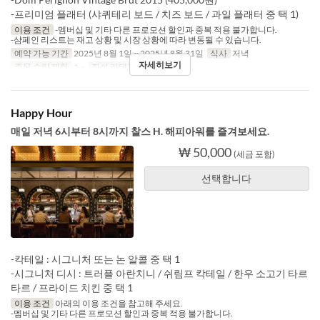
-프리미엄 플래터 (샤퀴테리 보드 / 치즈 보드 / 과일 플래터 중 택 1)
이용 조건
-멤버십 및 기타 다른 프로모션 할인과 중복 적용 불가합니다.
-샴페인 리스트는 재고 상황 및 시장 상황에 따라 변동될 수 있습니다.
예약 가능 기간
2025년 8월 1일 ~ 2025년 8월 31일
식사
저녁
자세히보기
주문 수량 제한
1 ~
좌석 카테고리
Charles H.
Happy Hour
매일 저녁 6시부터 8시까지 찰스 H. 해피아워를 즐겨보세요.
₩ 50,000
(세금 포함)
선택합니다
-칵테일 : 시그니처 또는 논 알콜 중 택 1
-시그니처 디시 : 트러플 아란치니 / 쉬림프 칵테일 / 한우 소고기 타르
타르 / 프라이드 치킨 중 택 1
이용 조건
아래의 이용 조건을 참고해 주세요.
-멤버십 및 기타 다른 프로모션 할인과 중복 적용 불가합니다.