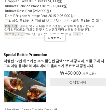
-Drappier Carte d'Or Brut (174,000원)
-Ruinart Blanc de Blancs Brut (242,000원)
-Ruinart Rosé Brut (242,000원)
-Dom Pérignon Vintage Brut 2015 (405,000원)
-프리미엄 플래터 (샤퀴테리 보드 / 치즈 보드 / 과일 플래터 중 택 1)
이용 조건
-멤버십 및 기타 다른 프로모션 할인과 중복 적용 불가합니다.
-샴페인 리스트는 재고 상황 및 시장 상황에 따라 변동될 수 있습니다.
예약 가능 기간
2025년 5월 23일 ~ 2025년 7월 31일
식사
저녁
자세히보기
주문 수량 제한
1 ~
좌석 카테고리
Charles H.
Special Bottle Promotion
맥켈란 12년 위스키는 40% 할인된 금액으로 제공되며, 보틀 구매 시
프리미엄 플래터와 마리네이드 올리브가 무료로 제공됩니다.
₩ 450,000
(세금 포함)
선택합니다
-Macallan 12 year Double Cask 1병