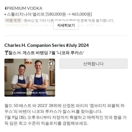
⬇️PREMIUM VODKA
▪️ 스톨리치나야 엘리트 [580,000원 -> 465,000원]
이용 조건
-멤버십 및 기타 다른 프로모션 할인과 중복 적용 불가합니다.
자세히보기
예약 가능 기간
2024년 2월 1일 ~ 2024년 2월 29일
식사
저녁
Charles H. Companion Series #July 2024
🍸찰스 H. 게스트 바텐딩 7월 ‘니코와 루카스'
선택합니다
월드 50 베스트 바 2023’ 38위에 선정된 파리의 ‘캠브리지 퍼블릭 하
우스’의 바텐더 니코와 루카스가 찰스 H.를 찾아옵니다.
7월 9일 (화), 오후 8시부터 자정까지 특별하고 매력적인 맛과 향을 가
득 담은 최고 수준의 믹솔로지를 경험해보세요.