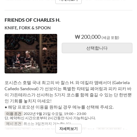
예약 가능 기간
2022년 5월 4일
요일
수
식사
저녁
주문 수량 제한
1 ~
FRIENDS OF CHARLES H.
KNIFE, FORK & SPOON
₩ 200,000
(세금 포함)
선택합니다
포시즌스 호텔 국내 최고의 바 찰스 H. 와 데킬라 앰배서더 (Gabriela
Cañedo Sandoval) 가 선보이는 특별한 칵테일 페어링과 피카 피카 바
이 가든테라스가 선사하는 5가지 코스를 함께 즐길 수 있는 단 한번뿐
인 기회를 놓치지 마세요!
● 해당 프로모션 이용을 원하실 경우 메뉴를 선택해 주세요.
이용 조건
2022년 9월 21일 수요일, 19:00 – 23:00
단, 예약하신 시간으로부터 2시간동안 식사 가능하십니다.
제시 조건
취소는 3일전까지 가능합니다.
자세히보기
예약 가능 기간
2022년 9월 21일
요일
수
식사
저녁
주문 수량 제한
1 ~