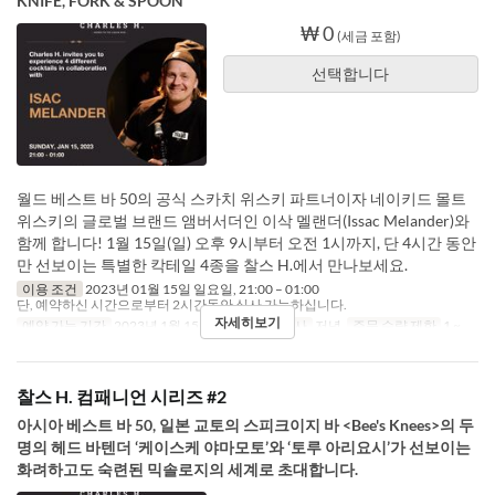
KNIFE, FORK & SPOON
₩ 0
(세금 포함)
선택합니다
월드 베스트 바 50의 공식 스카치 위스키 파트너이자 네이키드 몰트
위스키의 글로벌 브랜드 앰버서더인 이삭 멜랜더(Issac Melander)와
함께 합니다! 1월 15일(일) 오후 9시부터 오전 1시까지, 단 4시간 동안
만 선보이는 특별한 칵테일 4종을 찰스 H.에서 만나보세요.
이용 조건
2023년 01월 15일 일요일, 21:00 – 01:00
단, 예약하신 시간으로부터 2시간동안 식사 가능하십니다.
자세히보기
예약 가능 기간
2023년 1월 15일
요일
일
식사
저녁
주문 수량 제한
1 ~
찰스 H. 컴패니언 시리즈 #2
아시아 베스트 바 50, 일본 교토의 스피크이지 바 <Bee's Knees>의 두
명의 헤드 바텐더 ‘케이스케 야마모토’와 ‘토루 아리요시’가 선보이는
화려하고도 숙련된 믹솔로지의 세계로 초대합니다.