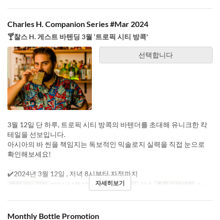
Charles H. Companion Series #Mar 2024
🍸찰스 H. 게스트 바텐딩 3월 ‘트로픽 시티 방콕'
선택합니다
3월 12일 단 하루, 트로픽 시티 방콕의 바텐더를 초대해 유니크한 칵
테일을 선보입니다.
아시아의 바 씬을 책임지는 독보적인 믹솔로지 실력을 직접 눈으로
확인해보세요!
✔️2024년 3월 12일 , 저녁 8시부터 자정까지
자세히보기
예약 가능 기간
2024년 3월 12일
요일
화
식사
저녁
주문 수량 제한
1 ~
Monthly Bottle Promotion