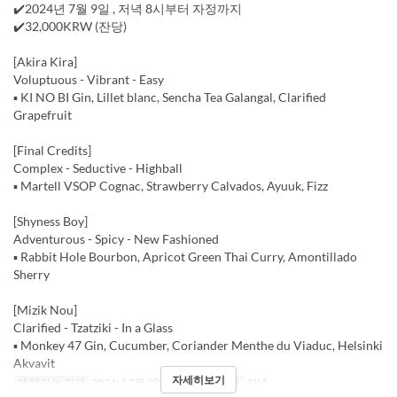
✔️2024년 7월 9일 , 저녁 8시부터 자정까지
✔️32,000KRW (잔당)
[Akira Kira]
Voluptuous - Vibrant - Easy
▪️ KI NO BI Gin, Lillet blanc, Sencha Tea Galangal, Clarified
Grapefruit
[Final Credits]
Complex - Seductive - Highball
▪️ Martell VSOP Cognac, Strawberry Calvados, Ayuuk, Fizz
[Shyness Boy]
Adventurous - Spicy - New Fashioned
▪️ Rabbit Hole Bourbon, Apricot Green Thai Curry, Amontillado
Sherry
[Mizik Nou]
Clarified - Tzatziki - In a Glass
▪️ Monkey 47 Gin, Cucumber, Coriander Menthe du Viaduc, Helsinki
Akvavit
자세히보기
예약 가능 기간
2024년 7월 9일
요일
화
식사
저녁