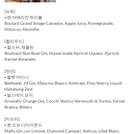
[뉴욕]
▪️ 팬 아메리칸 하이볼
Boulard Grand Solage Calvados, Apple Juice, Pomegranate,
Hibiscus, Absinthe
[할리우드]
▪️ 찰스 H. 채플린
Boatyard Sloe Boat Gin, House-made Apricot Liqueur, Apricot
Kernel Amaretto
[런던]
▪️ 벨벳 마티니
Beefeater 24 Gin, Mancino Bianco Ambrato, Fino Sherry, Liquid
Hallabong Zest
▪️ 벌스데이 보이
Aromatic Orange Gin, Cocchi Storico Vermouth di Torino, Fernet
Branca, Bitters
[카프리]
▪️ 퀸 오브 다이아몬드
Malfy Gin con Limone, Diamond Campari, Italicus, Lillet Blanc,