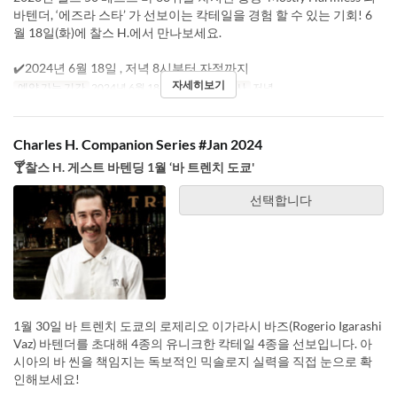
바텐더, ‘에즈라 스타’ 가 선보이는 칵테일을 경험 할 수 있는 기회! 6
월 18일(화)에 찰스 H.에서 만나보세요.
✔️2024년 6월 18일 , 저녁 8시부터 자정까지
자세히보기
예약 가능 기간
2024년 6월 18일
요일
화
식사
저녁
Charles H. Companion Series #Jan 2024
🍸찰스 H. 게스트 바텐딩 1월 ‘바 트렌치 도쿄'
선택합니다
1월 30일 바 트렌치 도쿄의 로제리오 이가라시 바즈(Rogerio Igarashi
Vaz) 바텐더를 초대해 4종의 유니크한 칵테일 4종을 선보입니다. 아
시아의 바 씬을 책임지는 독보적인 믹솔로지 실력을 직접 눈으로 확
인해보세요!