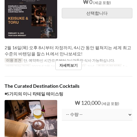
₩ 0
(세금 포함)
선택합니다
2월 16일(목) 오후 8시부터 자정까지, 4시간 동안 펼쳐지는 세계 최고
수준의 바텐딩을 찰스 H.에서 만나보세요!
이용 조건
단, 예약하신 시간으로부터 2시간동안 식사 가능하십니다.
자세히보기
예약 가능 기간
2023년 2월 16일
요일
목
식사
저녁
주문 수량 제한
1 ~
The Curated Destination Cocktails
◾5가지의 미니 칵테일 테이스팅
₩ 120,000
(세금 포함)