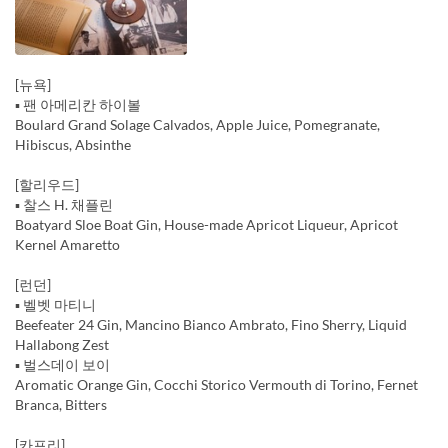
[뉴욕]
▪️ 팬 아메리칸 하이볼
Boulard Grand Solage Calvados, Apple Juice, Pomegranate,
Hibiscus, Absinthe
[할리우드]
▪️ 찰스 H. 채플린
Boatyard Sloe Boat Gin, House-made Apricot Liqueur, Apricot
Kernel Amaretto
[런던]
▪️ 벨벳 마티니
Beefeater 24 Gin, Mancino Bianco Ambrato, Fino Sherry, Liquid
Hallabong Zest
▪️ 벌스데이 보이
Aromatic Orange Gin, Cocchi Storico Vermouth di Torino, Fernet
Branca, Bitters
[카프리]