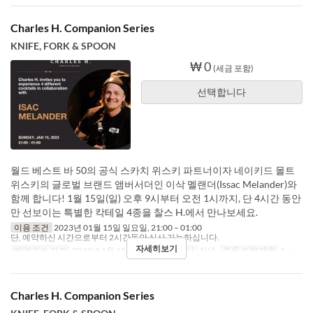
Charles H. Companion Series
KNIFE, FORK & SPOON
₩ 0
(세금 포함)
선택합니다
월드 베스트 바 50의 공식 스카치 위스키 파트너이자 네이키드 몰트
위스키의 글로벌 브랜드 앰버서더인 이삭 멜랜더(Issac Melander)와
함께 합니다! 1월 15일(일) 오후 9시부터 오전 1시까지, 단 4시간 동안
만 선보이는 특별한 칵테일 4종을 찰스 H.에서 만나보세요.
이용 조건
2023년 01월 15일 일요일, 21:00 – 01:00
단, 예약하신 시간으로부터 2시간동안 식사 가능하십니다.
자세히보기
예약 가능 기간
2023년 1월 15일
요일
일
식사
저녁
주문 수량 제한
1 ~
Charles H. Companion Series