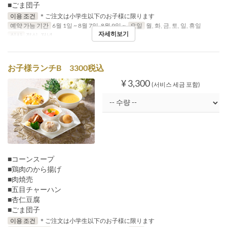
■ごま団子
이용 조건
＊ご注文は小学生以下のお子様に限ります
예약 가능 기간
6월 1일 ~ 8월 7일, 8월 9일 ~
요일
월, 화, 금, 토, 일, 휴일
자세히보기
식사
점심, 저녁
お子様ランチB 3300税込
¥ 3,300
(서비스 세금 포함)
■コーンスープ
■鶏肉のから揚げ
■肉焼売
■五目チャーハン
■杏仁豆腐
■ごま団子
이용 조건
＊ご注文は小学生以下のお子様に限ります