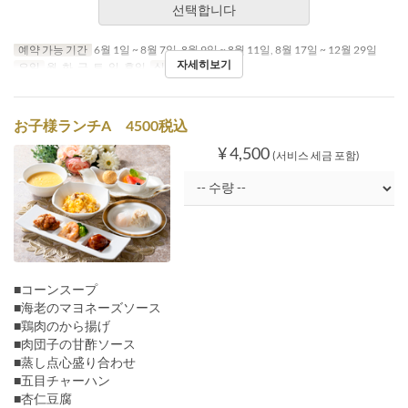
선택합니다
예약 가능 기간
6월 1일 ~ 8월 7일, 8월 9일 ~ 8월 11일, 8월 17일 ~ 12월 29일
자세히보기
요일
월, 화, 금, 토, 일, 휴일
식사
점심, 저녁
お子様ランチA 4500税込
¥ 4,500
(서비스 세금 포함)
■コーンスープ
■海老のマヨネーズソース
■鶏肉のから揚げ
■肉団子の甘酢ソース
■蒸し点心盛り合わせ
■五目チャーハン
■杏仁豆腐