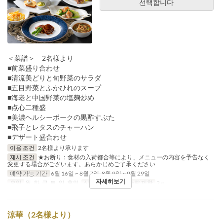
선택합니다
＜菜譜＞ 2名様より
■前菜盛り合わせ
■清流美どりと旬野菜のサラダ
■五目野菜とふかひれのスープ
■海老と中国野菜の塩麹炒め
■点心二種盛
■美濃ヘルシーポークの黒酢すぶた
■飛子とレタスのチャーハン
■デザート盛合わせ
이용 조건
2名様より承ります
제시 조건
★お断り：食材の入荷都合等により、メニューの内容を予告なく
変更する場合がございます。あらかじめご了承ください
예약 가능 기간
6월 16일 ~ 8월 7일, 8월 9일 ~ 9월 29일
자세히보기
요일
월, 화, 금, 토, 일, 휴일
식사
저녁
주문 수량 제한
2 ~
涼華（2名様より）