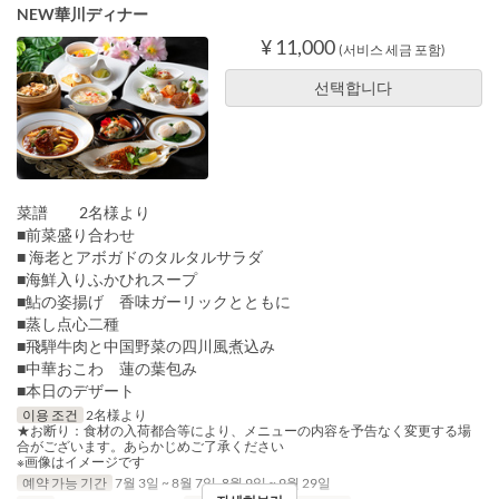
NEW華川ディナー
¥ 11,000
(서비스 세금 포함)
선택합니다
菜譜 2名様より
■前菜盛り合わせ
■ 海老とアボガドのタルタルサラダ
■海鮮入りふかひれスープ
■鮎の姿揚げ 香味ガーリックとともに
■蒸し点心二種
■飛騨牛肉と中国野菜の四川風煮込み
■中華おこわ 蓮の葉包み
■本日のデザート
이용 조건
2名様より
★お断り：食材の入荷都合等により、メニューの内容を予告なく変更する場
合がございます。あらかじめご了承ください
※画像はイメージです
예약 가능 기간
7월 3일 ~ 8월 7일, 8월 9일 ~ 9월 29일