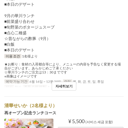
■本日のデザート
9月の華川ランチ
■前菜盛り合わせ
■旬野菜のポタージュスープ
■点心二種盛
☆昔ながらの酢豚（9月）
■白飯
■本日のデザート
이용 조건
1名様より
★お断り：食材の入荷都合等により、メニューの内容を予告なく変更する場
合がございます。あらかじめご了承ください
☆華川ランチのご注文は13：30までです
※画像はイメージです
예약 가능 기간
6월 16일 ~ 12월 29일
요일
월, 화, 금, 토, 일, 휴일
자세히보기
식사
점심
주문 수량 제한
1 ~
清華せいか（2名様より）
再オープン記念ランチコース
¥ 5,500
(서비스 세금 포함)