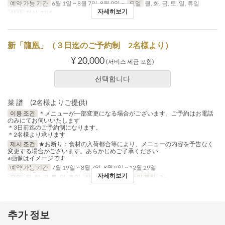
예약 가능 기간
6월 1일 ~ 8월 7일, 8월 9일 ~
요일
월, 화, 금, 토, 일, 휴일
자세히보기
식사
점심, 저녁
新「龍凰」（３日迄のご予約制 2名様より）
¥ 20,000
(서비스 세금 포함)
선택합니다
菜 譜 (2名様よりご提供)
이용 조건
＊メニューが一部変更になる場合がございます。ご予約はお電話
のみにてお伺いいたします
＊3日前迄のご予約制になります。
＊2名様より承ります
제시 조건
★お断り：食材の入荷都合等により、メニューの内容を予告なく
変更する場合がございます。あらかじめご了承ください
※画像はイメージです
예약 가능 기간
7월 19일 ~ 8월 7일, 8월 9일 ~ 12월 29일
자세히보기
요일
월, 화, 금, 토, 일, 휴일
식사
저녁
주문 수량 제한
2 ~
추가 정보