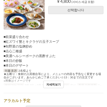
¥ 4,800
(서비스 세금 포함)
선택합니다
■前菜盛り合わせ
■紅ズワイ蟹とキクラゲの玉子スープ
■旬野菜の塩麹炒め
■点心二種盛
■美濃ヘルシーポークの黒酢すぶた
■本日の炒飯
■本日のデザート
이용 조건
2名様より
★お断り：食材の入荷都合等により、メニューの内容を予告なく変更する場
合がございます。あらかじめご了承ください☆13：30までの注文です
※画像はイメージです
자세히보기
예약 가능 기간
7월 3일 ~ 9월 30일
요일
화
식사
점심
주문 수량 제한
2 ~
アラカルト予定