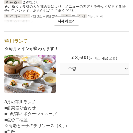
이용 조건
2名様より
★お断り：食材の入荷都合等により、メニューの内容を予告なく変更する場
合がございます。あらかじめご了承ください
예약 가능 기간
7월 3일 ~ 9월 29일
요일
화
식사
점심, 저녁
자세히보기
주문 수량 제한
2 ~
華川ランチ
☆毎月メインが変わります！
¥ 3,500
(서비스 세금 포함)
8月の華川ランチ
■前菜盛り合わせ
■旬野菜のポタージュスープ
■点心二種盛
☆海老と玉子のチリソース（8月）
■白飯