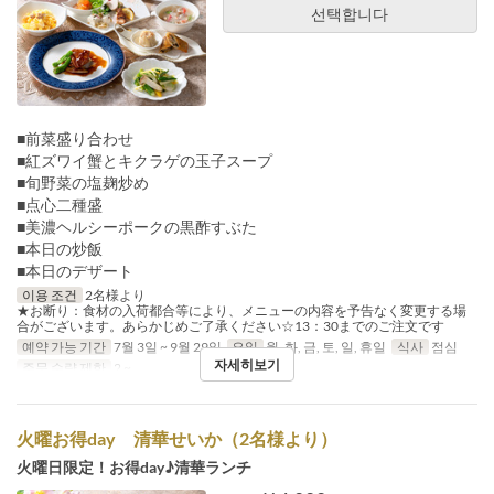
선택합니다
■前菜盛り合わせ
■紅ズワイ蟹とキクラゲの玉子スープ
■旬野菜の塩麹炒め
■点心二種盛
■美濃ヘルシーポークの黒酢すぶた
■本日の炒飯
■本日のデザート
이용 조건
2名様より
★お断り：食材の入荷都合等により、メニューの内容を予告なく変更する場
合がございます。あらかじめご了承ください☆13：30までのご注文です
예약 가능 기간
7월 3일 ~ 9월 29일
요일
월, 화, 금, 토, 일, 휴일
식사
점심
자세히보기
주문 수량 제한
2 ~
火曜お得day 清華せいか（2名様より）
火曜日限定！お得day♪清華ランチ