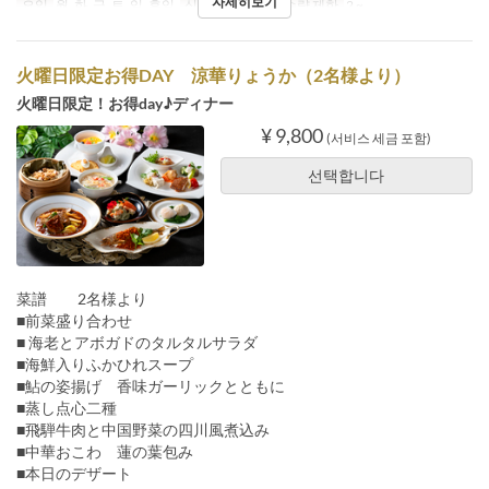
자세히보기
요일
월, 화, 금, 토, 일, 휴일
식사
저녁
주문 수량 제한
2 ~
火曜日限定お得DAY 涼華りょうか（2名様より）
火曜日限定！お得day♪ディナー
¥ 9,800
(서비스 세금 포함)
선택합니다
菜譜 2名様より
■前菜盛り合わせ
■ 海老とアボガドのタルタルサラダ
■海鮮入りふかひれスープ
■鮎の姿揚げ 香味ガーリックとともに
■蒸し点心二種
■飛騨牛肉と中国野菜の四川風煮込み
■中華おこわ 蓮の葉包み
■本日のデザート