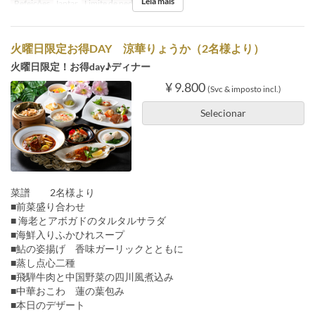
Leia mais
Refeições
Jantar
Limite de pedido
2 ~
火曜日限定お得DAY 涼華りょうか（2名様より）
火曜日限定！お得day♪ディナー
¥ 9.800
(Svc & imposto incl.)
Selecionar
菜譜 2名様より
■前菜盛り合わせ
■ 海老とアボガドのタルタルサラダ
■海鮮入りふかひれスープ
■鮎の姿揚げ 香味ガーリックとともに
■蒸し点心二種
■飛騨牛肉と中国野菜の四川風煮込み
■中華おこわ 蓮の葉包み
■本日のデザート