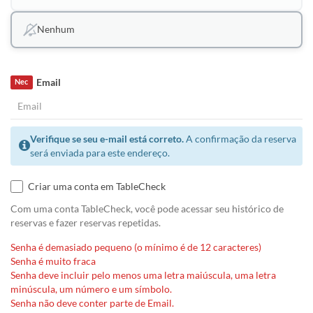
Nenhum
Email
Nec
Verifique se seu e-mail está correto.
A confirmação da reserva
será enviada para este endereço.
Criar uma conta em TableCheck
Com uma conta TableCheck, você pode acessar seu histórico de
reservas e fazer reservas repetidas.
Senha é demasiado pequeno (o mínimo é de 12 caracteres)
Senha é muito fraca
Senha deve incluir pelo menos uma letra maiúscula, uma letra
minúscula, um número e um símbolo.
Senha não deve conter parte de Email.