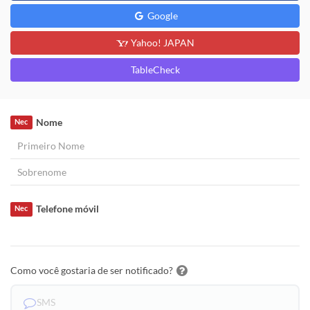
Google
Yahoo! JAPAN
TableCheck
Nome
Nec
Telefone móvil
Nec
Como você gostaria de ser notificado?
SMS