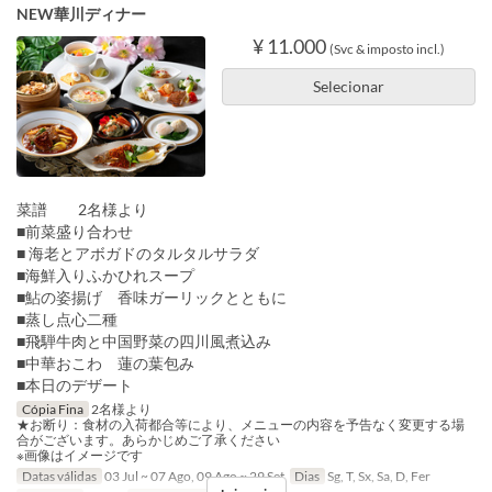
NEW華川ディナー
¥ 11.000
(Svc & imposto incl.)
Selecionar
菜譜 2名様より
■前菜盛り合わせ
■ 海老とアボガドのタルタルサラダ
■海鮮入りふかひれスープ
■鮎の姿揚げ 香味ガーリックとともに
■蒸し点心二種
■飛騨牛肉と中国野菜の四川風煮込み
■中華おこわ 蓮の葉包み
■本日のデザート
Cópia Fina
2名様より
★お断り：食材の入荷都合等により、メニューの内容を予告なく変更する場
合がございます。あらかじめご了承ください
※画像はイメージです
Datas válidas
03 Jul ~ 07 Ago, 09 Ago ~ 29 Set
Dias
Sg, T, Sx, Sa, D, Fer