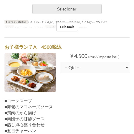
Selecionar
Datas válidas
01 Jun ~ 07 Ago, 09 Ago ~ 11 Ago, 17 Ago ~ 29 Dez
Leia mais
Dias
Sg, T, Sx, Sa, D, Fer
Refeições
Almoço, Jantar
お子様ランチA 4500税込
¥ 4.500
(Svc & imposto incl.)
■コーンスープ
■海老のマヨネーズソース
■鶏肉のから揚げ
■肉団子の甘酢ソース
■蒸し点心盛り合わせ
■五目チャーハン