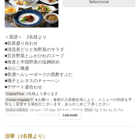
Selecionar
＜菜譜＞ 2名様より
■前菜盛り合わせ
■清流美どりと旬野菜のサラダ
■五目野菜とふかひれのスープ
■海老と中国野菜の塩麹炒め
■点心二種盛
■美濃ヘルシーポークの黒酢すぶた
■飛子とレタスのチャーハン
■デザート盛合わせ
Cópia Fina
2名様より承ります
Como resgatar ?
★お断り：食材の入荷都合等により、メニューの内容を予
告なく変更する場合がございます。あらかじめご了承ください
Datas válidas
16 Jun ~ 07 Ago, 09 Ago ~ 29 Set
Dias
Sg, T, Sx, Sa, D, Fer
Leia mais
Refeições
Jantar
Limite de pedido
2 ~
涼華（2名様より）