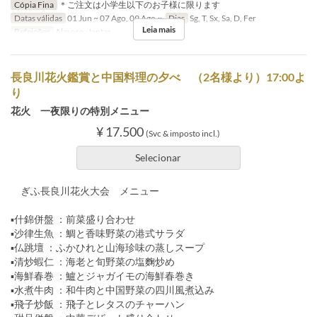
Cópia Fina
＊ご注文は小学生以下のお子様に限ります
Datas válidas
01 Jun ~ 07 Ago, 09 Ago ~
Dias
Sg, T, Sx, Sa, D, Fer
Leia mais
Refeições
Almoço, Jantar
長良川花火鑑賞と中国料理の夕べ （2名様より）17:00よ
り
花火 一夜限りの特別メニュー
¥ 17.500
(Svc & imposto incl.)
Selecionar
ぎふ長良川花火大会 メニュー
▪什錦併盤 ：前菜盛り合わせ
▪沙律生魚 ：鯛と香味野菜の港式サラダ
▪仏跳壇 ：ふかひれと山海珍味の蒸しスープ
▪清炒蝦仁 ：海老と旬野菜の塩麴炒め
▪海鮮春巻 ：鱸とジャガイモの海鮮春巻き
▪水煮牛肉 ：和牛肉と中国野菜の四川風煮込み
▪飛子炒飯 ：飛子とレタスのチャーハン