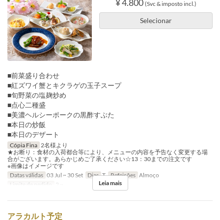
¥ 4.800
(Svc & imposto incl.)
Selecionar
■前菜盛り合わせ
■紅ズワイ蟹とキクラゲの玉子スープ
■旬野菜の塩麹炒め
■点心二種盛
■美濃ヘルシーポークの黒酢すぶた
■本日の炒飯
■本日のデザート
Cópia Fina
2名様より
★お断り：食材の入荷都合等により、メニューの内容を予告なく変更する場
合がございます。あらかじめご了承ください☆13：30までの注文です
※画像はイメージです
Datas válidas
03 Jul ~ 30 Set
Dias
T
Refeições
Almoço
Leia mais
Limite de pedido
2 ~
アラカルト予定