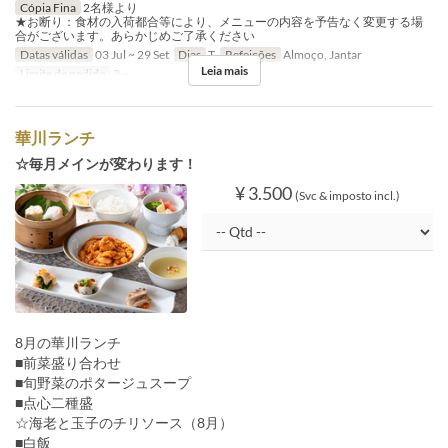
Cópia Fina
2名様より
★お断り：食材の入荷都合等により、メニューの内容を予告なく変更する場
合がございます。あらかじめご了承ください
Datas válidas
03 Jul ~ 29 Set
Dias
T
Refeições
Almoço, Jantar
Leia mais
Limite de pedido
2 ~
華川ランチ
☆毎月メインが変わります！
¥ 3.500
(Svc & imposto incl.)
8月の華川ランチ
■前菜盛り合わせ
■旬野菜のポタージュスープ
■点心二種盛
☆海老と玉子のチリソース（8月）
■白飯