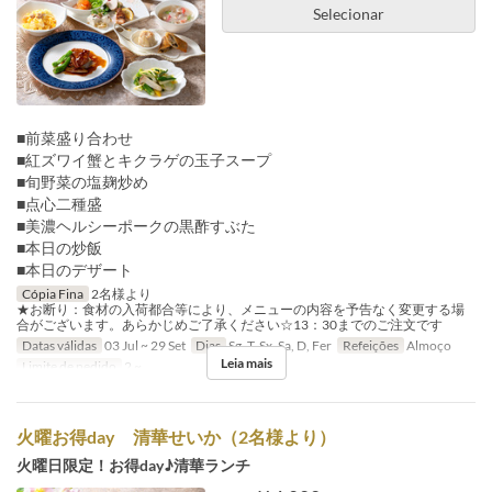
Selecionar
■前菜盛り合わせ
■紅ズワイ蟹とキクラゲの玉子スープ
■旬野菜の塩麹炒め
■点心二種盛
■美濃ヘルシーポークの黒酢すぶた
■本日の炒飯
■本日のデザート
Cópia Fina
2名様より
★お断り：食材の入荷都合等により、メニューの内容を予告なく変更する場
合がございます。あらかじめご了承ください☆13：30までのご注文です
Datas válidas
03 Jul ~ 29 Set
Dias
Sg, T, Sx, Sa, D, Fer
Refeições
Almoço
Leia mais
Limite de pedido
2 ~
火曜お得day 清華せいか（2名様より）
火曜日限定！お得day♪清華ランチ