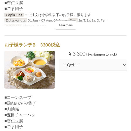
■杏仁豆腐
■ごま団子
Cópia Fina
＊ご注文は小学生以下のお子様に限ります
Datas válidas
01 Jun ~ 07 Ago, 09 Ago ~
Dias
Sg, T, Sx, Sa, D, Fer
Leia mais
Refeições
Almoço, Jantar
お子様ランチB 3300税込
¥ 3.300
(Svc & imposto incl.)
■コーンスープ
■鶏肉のから揚げ
■肉焼売
■五目チャーハン
■杏仁豆腐
■ごま団子