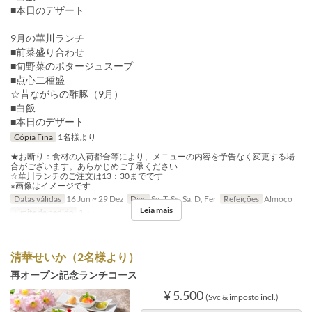
■本日のデザート
9月の華川ランチ
■前菜盛り合わせ
■旬野菜のポタージュスープ
■点心二種盛
☆昔ながらの酢豚（9月）
■白飯
■本日のデザート
Cópia Fina
1名様より
★お断り：食材の入荷都合等により、メニューの内容を予告なく変更する場
合がございます。あらかじめご了承ください
☆華川ランチのご注文は13：30までです
※画像はイメージです
Datas válidas
16 Jun ~ 29 Dez
Dias
Sg, T, Sx, Sa, D, Fer
Refeições
Almoço
Leia mais
Limite de pedido
1 ~
清華せいか（2名様より）
再オープン記念ランチコース
¥ 5.500
(Svc & imposto incl.)