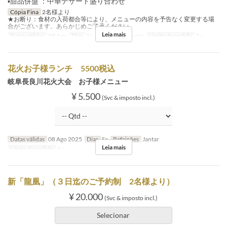
▪甜品併盤 ：中華デザート盛り合わせ
Cópia Fina
2名様より
★お断り：食材の入荷都合等により、メニューの内容を予告なく変更する場
合がございます。あらかじめご了承ください
Leia mais
Datas válidas
08 Ago
Dias
Sa
Refeições
Jantar
Limite de pedido
2 ~
花火お子様ランチ 5500税込
岐阜長良川花火大会 お子様メニュー
¥ 5.500
(Svc & imposto incl.)
Datas válidas
08 Ago 2025
Dias
Sa
Refeições
Jantar
Leia mais
Limite de pedido
1 ~
新「龍凰」（３日迄のご予約制 2名様より）
¥ 20.000
(Svc & imposto incl.)
Selecionar