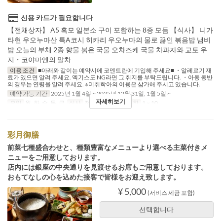
신용 카드가 필요합니다
【전채상자】 A5 흑모 일본소 구이 포함하는 8종 모듬 【식사】 니가
타현 우오누마산 특A코시 히카리 우오누마의 물로 끓인 볶음밥 냄비
밥 오늘의 부채 2종 향물 붉은 국물 오차즈케 국물 차과자와 교토 우
지・코야마엔의 말차
이용 조건
■아래와 같이는 예약시에 코멘트란에 기입해 주세요■ ・알레르기 재
료가 있으면 알려 주세요. 엑기스도 NG라면 그 취지를 부탁드립니다. ・아동 동반
의 경우는 연령을 알려 주세요. ※미취학아의 이용은 삼가해 주시고 있습니다.
예약 가능 기간
2025년 1월 4일 ~ 2025년 12월 31일, 1월 5일 ~
자세히보기
요일
월, 화, 수, 목, 금
식사
점심
주문 수량 제한
1 ~ 10
彩月御膳
前菜七種盛合わせと、種類豊富なメニューより選べる主菜付きメ
ニューをご用意しております。
店内には銀座の中央通りを見渡せるお席もご用意しております。
おもてなしの心を込めた接客で皆様をお迎え致します。
¥ 5,000
(서비스 세금 포함)
선택합니다