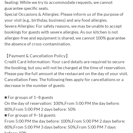
Seating: While we try to accommodate requests, we cannot
guarantee specific seats.
Special Occasions & Allergies: Please inform us of the purpose of
your visit (e.g., birthday, business) and any food allergies.
Severe Allergies: For safety reasons, we may be unable to accept
bookings for guests with severe allergies. As our kitchen is not
allergen-free and equipment is shared, we cannot 100% guarantee
the absence of cross-contamination.
【Payment & Cancellation Policy】
Credit Card Information: Your card details are required to secure
the booking, but you will not be charged at the time of reservation.
Please pay the full amount at the restaurant on the day of your visit.
Cancellation Fees: The following fees apply for cancellations or a
decrease in the number of guests
■ For groups of 1–8 guests
On the day of reservation: 100%,From 5:00 PM the day before:
80%,From 5:00 PM 2 days before: 50%
■ For groups of 9–16 guests
From 5:00 PM the day before: 100%,From 5:00 PM 2 days before:
80%,From 5:00 PM 3 days before: 50%,From 5:00 PM 7 days
before: 10%