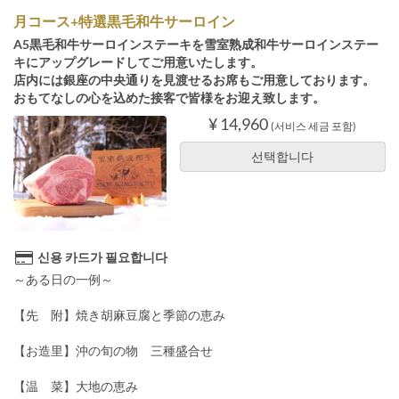
月コース+特選黒毛和牛サーロイン
A5黒毛和牛サーロインステーキを雪室熟成和牛サーロインステー
キにアップグレードしてご用意いたします。
店内には銀座の中央通りを見渡せるお席もご用意しております。
おもてなしの心を込めた接客で皆様をお迎え致します。
¥ 14,960
(서비스 세금 포함)
선택합니다
신용 카드가 필요합니다
～ある日の一例～
【先 附】焼き胡麻豆腐と季節の恵み
【お造里】沖の旬の物 三種盛合せ
【温 菜】大地の恵み