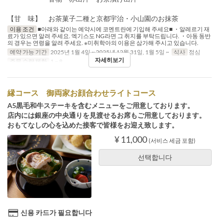
【甘 味】 お茶菓子二種と京都宇治・小山園のお抹茶
이용 조건
■아래와 같이는 예약시에 코멘트란에 기입해 주세요■ ・알레르기 재
료가 있으면 알려 주세요. 엑기스도 NG라면 그 취지를 부탁드립니다. ・아동 동반
의 경우는 연령을 알려 주세요. ※미취학아의 이용은 삼가해 주시고 있습니다.
예약 가능 기간
2025년 1월 4일 ~ 2025년 12월 31일, 1월 5일 ~
식사
점심
자세히보기
주문 수량 제한
1 ~ 8
縁コース 御両家お顔合わせライトコース
A5黒毛和牛ステーキを含むメニューをご用意しております。
店内には銀座の中央通りを見渡せるお席もご用意しております。
おもてなしの心を込めた接客で皆様をお迎え致します。
¥ 11,000
(서비스 세금 포함)
선택합니다
신용 카드가 필요합니다