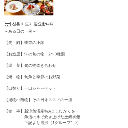
신용 카드가 필요합니다
～ある日の一例～
【先 附】季節の小鉢
【お造里】沖の旬の物 2〜3種類
【温 菜】旬の物炊き合わせ
【焼 物】旬魚と季節のお野菜
【口替り】一口シャーベット
【揚物or蒸物】その日オススメの一皿
【食 事】新潟魚沼産特Aこしひかりを
魚沼の水で炊き上げた土鍋御飯
下記より選択（1グループ1つ）