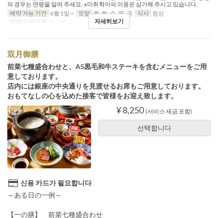
의 경우는 연령을 알려 주세요. ※미취학아의 이용은 삼가해 주시고 있습니다.
예약 가능 기간
6월 1일 ~
요일
월, 화, 수, 목, 금
식사
점심
자세히보기
주문 수량 제한
2 ~ 10
双月御膳
前菜七種盛合わせと、A5黒毛和牛ステーキを含むメニューをご用
意しております。
店内には銀座の中央通りを見渡せるお席もご用意しております。
おもてなしの心を込めた接客で皆様をお迎え致します。
¥ 8,250
(서비스 세금 포함)
선택합니다
신용 카드가 필요합니다
～ある日の一例～
【一の膳】 前菜七種盛合わせ