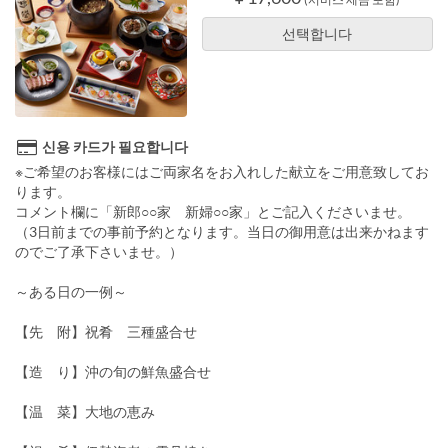
선택합니다
신용 카드가 필요합니다
※ご希望のお客様にはご両家名をお入れした献立をご用意致してお
ります。
コメント欄に「新郎○○家 新婦○○家」とご記入くださいませ。
（3日前までの事前予約となります。当日の御用意は出来かねます
のでご了承下さいませ。）
～ある日の一例～
【先 附】祝肴 三種盛合せ
【造 り】沖の旬の鮮魚盛合せ
【温 菜】大地の恵み