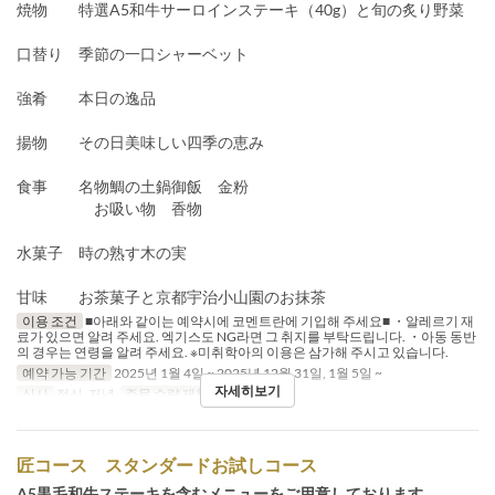
焼物 特選A5和牛サーロインステーキ（40g）と旬の炙り野菜
口替り 季節の一口シャーベット
強肴 本日の逸品
揚物 その日美味しい四季の恵み
食事 名物鯛の土鍋御飯 金粉
お吸い物 香物
水菓子 時の熟す木の実
甘味 お茶菓子と京都宇治小山園のお抹茶
이용 조건
■아래와 같이는 예약시에 코멘트란에 기입해 주세요■ ・알레르기 재
료가 있으면 알려 주세요. 엑기스도 NG라면 그 취지를 부탁드립니다. ・아동 동반
의 경우는 연령을 알려 주세요. ※미취학아의 이용은 삼가해 주시고 있습니다.
예약 가능 기간
2025년 1월 4일 ~ 2025년 12월 31일, 1월 5일 ~
자세히보기
식사
점심, 저녁
주문 수량 제한
4 ~ 10
匠コース スタンダードお試しコース
A5黒毛和牛ステーキを含むメニューをご用意しております。