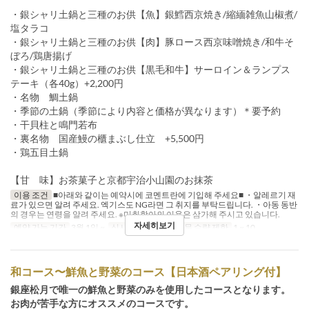
・銀シャリ土鍋と三種のお供【魚】銀鱈西京焼き/縮緬雑魚山椒煮/
塩タラコ
・銀シャリ土鍋と三種のお供【肉】豚ロース西京味噌焼き/和牛そ
ぼろ/鶏唐揚げ
・銀シャリ土鍋と三種のお供【黒毛和牛】サーロイン＆ランプス
テーキ（各40g）+2,200円
・名物 鯛土鍋
・季節の土鍋（季節により内容と価格が異なります）＊要予約
・干貝柱と鳴門若布
・裏名物 国産鰻の櫃まぶし仕立 +5,500円
・鶏五目土鍋
【甘 味】お茶菓子と京都宇治小山園のお抹茶
이용 조건
■아래와 같이는 예약시에 코멘트란에 기입해 주세요■ ・알레르기 재
료가 있으면 알려 주세요. 엑기스도 NG라면 그 취지를 부탁드립니다. ・아동 동반
의 경우는 연령을 알려 주세요. ※미취학아의 이용은 삼가해 주시고 있습니다.
자세히보기
예약 가능 기간
3월 1일 ~
식사
점심, 저녁
주문 수량 제한
1 ~ 10
和コース〜鮮魚と野菜のコース【日本酒ペアリング付】
銀座松月で唯一の鮮魚と野菜のみを使用したコースとなります。
お肉が苦手な方にオススメのコースです。