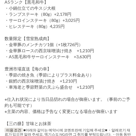
A5ランク【黒毛和牛】
・小鍋仕立ての牛スジ大根
・ランプステーキ（80g）+2,178円
・サーロインステーキ（80g）+3,025円
・ヒレステーキ（80g）4,235円
数量限定【雪室熟成肉】
・金華豚のメンチカツ1個（+1枚726円）
・金華豚ロースの西京味噌漬け焼き +1,210円
・A5黒毛和牛サーロインステーキ +3,630円
豊洲市場直送【海の幸】
・季節の焼き魚（季節によりプラス料金あり）
・銀鱈の西京味噌漬け焼き +1,210円
・車海老と季節野菜の天ぷら盛合せ +1,210円
※仕入れ状況により当日品切れの場合が御座います。（事前のご予
約も可能です）
※主菜の内容、価格は予告なく変更になる場合が御座います
【三の膳】甘味とお抹茶
이용 조건
■아래와 같이는 예약시에 코멘트란에 기입해 주세요■ ・알레르기 재
료가 있으면 알려 주세요. 엑기스도 NG라면 그 취지를 부탁드립니다. ・아동 동반