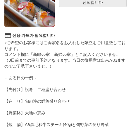
선택합니다
신용 카드가 필요합니다
※ご希望のお客様にはご両家名をお入れした献立をご用意致してお
ります。
コメント欄に「新郎○○家 新婦○○家」とご記入くださいませ。
（3日前までの事前予約となります。当日の御用意は出来かねます
のでご了承下さいませ。）
～ある日の一例～
【先付け】祝肴 二種盛り合わせ
【造 り】旬の沖の鮮魚盛り合わせ
【野菜鉢】大地の恵み
【焼 物】A5黒毛和牛ステーキ(40g)と旬野菜の炙り野菜