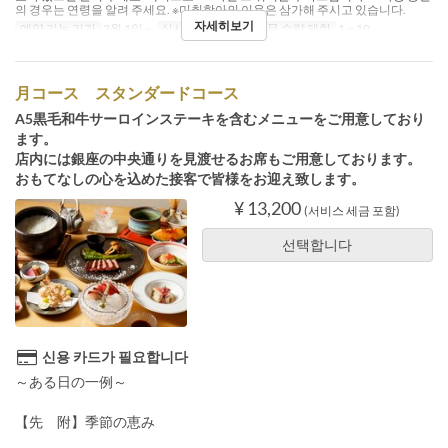
의 경우는 연령을 알려 주세요. ※미취학아의 이용은 삼가해 주시고 있습니다.
자세히보기
예약 가능 기간
3월 1일 ~
식사
점심, 저녁
주문 수량 제한
1 ~ 10
月コース スタンダードコース
A5黒毛和牛サーロインステーキを含むメニューをご用意しており
ます。
店内には銀座の中央通りを見渡せるお席もご用意しております。
おもてなしの心を込めた接客で皆様をお迎え致します。
¥ 13,200
(서비스 세금 포함)
선택합니다
신용 카드가 필요합니다
～ある日の一例～
【先 附】季節の恵み