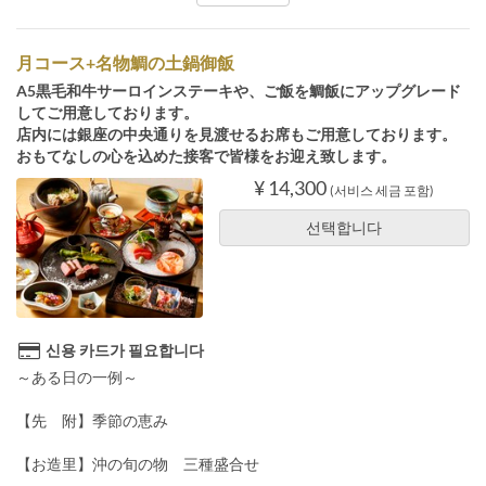
月コース+名物鯛の土鍋御飯
A5黒毛和牛サーロインステーキや、ご飯を鯛飯にアップグレード
してご用意しております。
店内には銀座の中央通りを見渡せるお席もご用意しております。
おもてなしの心を込めた接客で皆様をお迎え致します。
¥ 14,300
(서비스 세금 포함)
선택합니다
신용 카드가 필요합니다
～ある日の一例～
【先 附】季節の恵み
【お造里】沖の旬の物 三種盛合せ