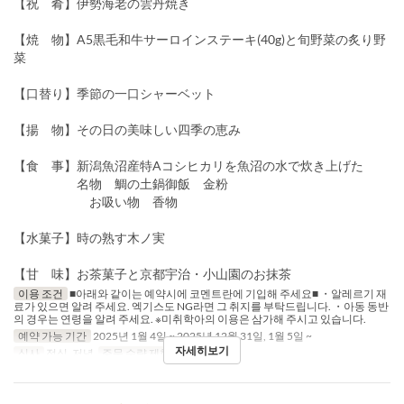
【祝 肴】伊勢海老の雲丹焼き
【焼 物】A5黒毛和牛サーロインステーキ(40g)と旬野菜の炙り野
菜
【口替り】季節の一口シャーベット
【揚 物】その日の美味しい四季の恵み
【食 事】新潟魚沼産特Aコシヒカリを魚沼の水で炊き上げた
名物 鯛の土鍋御飯 金粉
お吸い物 香物
【水菓子】時の熟す木ノ実
【甘 味】お茶菓子と京都宇治・小山園のお抹茶
이용 조건
■아래와 같이는 예약시에 코멘트란에 기입해 주세요■ ・알레르기 재
료가 있으면 알려 주세요. 엑기스도 NG라면 그 취지를 부탁드립니다. ・아동 동반
의 경우는 연령을 알려 주세요. ※미취학아의 이용은 삼가해 주시고 있습니다.
예약 가능 기간
2025년 1월 4일 ~ 2025년 12월 31일, 1월 5일 ~
자세히보기
식사
점심, 저녁
주문 수량 제한
4 ~ 10