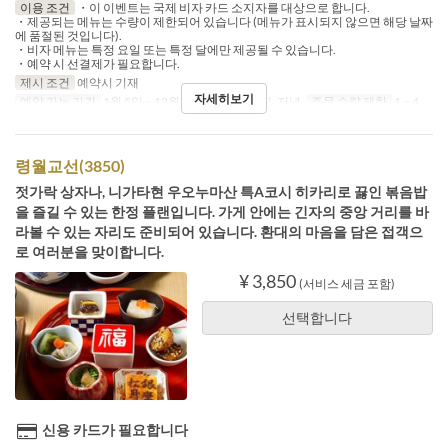
이용 조건
・이 이벤트는 국제 비자 카드 소지자를 대상으로 합니다.
・제공되는 메뉴는 수량이 제한되어 있습니다 (메뉴가 표시되지 않으면 해당 날짜
에 품절된 것입니다).
・비자 메뉴는 특정 요일 또는 특정 달에만 제공될 수 있습니다.
・예약 시 선결제가 필요합니다.
제시 조건
예약시 기재
자세히보기
예약 가능 기간
1월 5일 ~ 12월 31일
식사
점심, 저녁
주문 수량 제한
1 ~ 4
령월교선(3850)
젓가락 상자나, 니가타현 우오누마산 특A코시 히카리로 끓인 볶음밥
을 즐길 수 있는 한정 플랜입니다. 가게 안에는 긴자의 중앙 거리를 바
라볼 수 있는 자리도 준비되어 있습니다. 환대의 마음을 담은 접객으
로 여러분을 맞이합니다.
¥ 3,850
(서비스 세금 포함)
선택합니다
신용 카드가 필요합니다