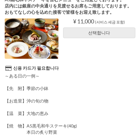
店内には銀座の中央通りを見渡せるお席もご用意しております。
おもてなしの心を込めた接客で皆様をお迎え致します。
¥ 11,000
(서비스 세금 포함)
선택합니다
신용 카드가 필요합니다
～ある日の一例～
【先 附】季節の小鉢
【お造里】沖の旬の物
【温 菜】大地の恵み
【焼 物】A5黒毛和牛ステーキ(40g)
本日の炙り野菜