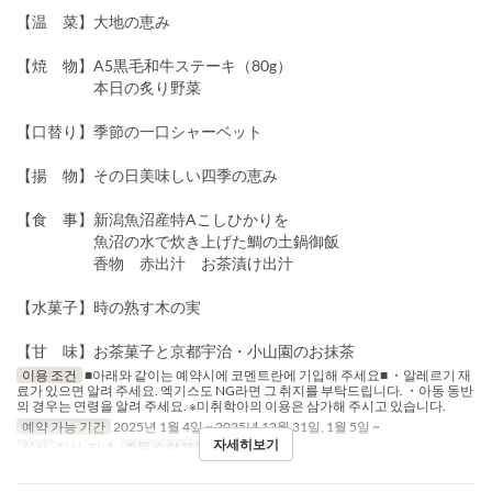
【温 菜】大地の恵み
【焼 物】A5黒毛和牛ステーキ（80g）
本日の炙り野菜
【口替り】季節の一口シャーベット
【揚 物】その日美味しい四季の恵み
【食 事】新潟魚沼産特Aこしひかりを
魚沼の水で炊き上げた鯛の土鍋御飯
香物 赤出汁 お茶漬け出汁
【水菓子】時の熟す木の実
【甘 味】お茶菓子と京都宇治・小山園のお抹茶
이용 조건
■아래와 같이는 예약시에 코멘트란에 기입해 주세요■ ・알레르기 재
료가 있으면 알려 주세요. 엑기스도 NG라면 그 취지를 부탁드립니다. ・아동 동반
의 경우는 연령을 알려 주세요. ※미취학아의 이용은 삼가해 주시고 있습니다.
예약 가능 기간
2025년 1월 4일 ~ 2025년 12월 31일, 1월 5일 ~
자세히보기
식사
점심, 저녁
주문 수량 제한
1 ~ 8