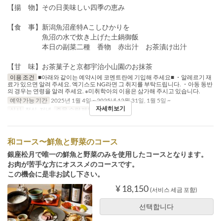
【揚 物】その日美味しい四季の恵み
【食 事】新潟魚沼産特Aこしひかりを
魚沼の水で炊き上げた土鍋御飯
本日の副菜二種 香物 赤出汁 お茶漬け出汁
【甘 味】お茶菓子と京都宇治小山園のお抹茶
이용 조건
■아래와 같이는 예약시에 코멘트란에 기입해 주세요■ ・알레르기 재
료가 있으면 알려 주세요. 엑기스도 NG라면 그 취지를 부탁드립니다. ・아동 동반
의 경우는 연령을 알려 주세요. ※미취학아의 이용은 삼가해 주시고 있습니다.
예약 가능 기간
2025년 1월 4일 ~ 2025년 12월 31일, 1월 5일 ~
자세히보기
식사
점심, 저녁
주문 수량 제한
1 ~ 8
和コース〜鮮魚と野菜のコース
銀座松月で唯一の鮮魚と野菜のみを使用したコースとなります。
お肉が苦手な方にオススメのコースです。
この機会に是非お試し下さい。
¥ 18,150
(서비스 세금 포함)
선택합니다