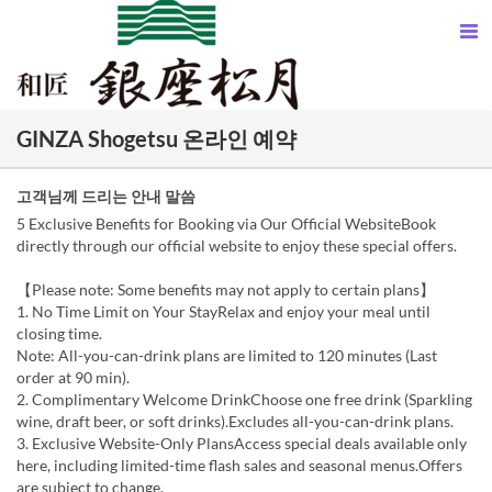
GINZA Shogetsu 온라인 예약
고객님께 드리는 안내 말씀
5 Exclusive Benefits for Booking via Our Official WebsiteBook
directly through our official website to enjoy these special offers.
【Please note: Some benefits may not apply to certain plans】
1. No Time Limit on Your StayRelax and enjoy your meal until
closing time.
Note: All-you-can-drink plans are limited to 120 minutes (Last
order at 90 min).
2. Complimentary Welcome DrinkChoose one free drink (Sparkling
wine, draft beer, or soft drinks).Excludes all-you-can-drink plans.
3. Exclusive Website-Only PlansAccess special deals available only
here, including limited-time flash sales and seasonal menus.Offers
are subject to change.