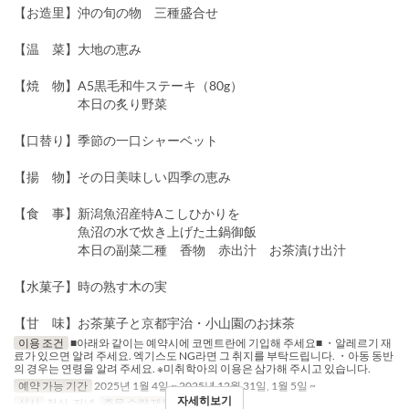
【お造里】沖の旬の物 三種盛合せ
【温 菜】大地の恵み
【焼 物】A5黒毛和牛ステーキ（80g）
本日の炙り野菜
【口替り】季節の一口シャーベット
【揚 物】その日美味しい四季の恵み
【食 事】新潟魚沼産特Aこしひかりを
魚沼の水で炊き上げた土鍋御飯
本日の副菜二種 香物 赤出汁 お茶漬け出汁
【水菓子】時の熟す木の実
【甘 味】お茶菓子と京都宇治・小山園のお抹茶
이용 조건
■아래와 같이는 예약시에 코멘트란에 기입해 주세요■ ・알레르기 재
료가 있으면 알려 주세요. 엑기스도 NG라면 그 취지를 부탁드립니다. ・아동 동반
의 경우는 연령을 알려 주세요. ※미취학아의 이용은 삼가해 주시고 있습니다.
예약 가능 기간
2025년 1월 4일 ~ 2025년 12월 31일, 1월 5일 ~
자세히보기
식사
점심, 저녁
주문 수량 제한
1 ~ 8