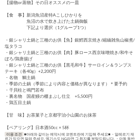
【揚物or蒸物】その日オススメの一皿
【食 事】新潟魚沼産特Aこしひかりを
魚沼の水で炊き上げた土鍋御飯
下記より選択（1グループ1つ）
・銀シャリ土鍋と三種のお供【魚】銀鱈西京焼き/縮緬雑魚山椒煮/
塩タラコ
・銀シャリ土鍋と三種のお供【肉】豚ロース西京味噌焼き/和牛そ
ぼろ/鶏唐揚げ
・銀シャリ土鍋と三種のお供【黒毛和牛】サーロイン＆ランプス
テーキ（各40g）+2,200円
・名物 鯛土鍋
・季節の土鍋（季節により内容と価格が異なります）＊要予約
・干貝柱と鳴門若布
・裏名物 国産鰻の櫃まぶし仕立 +5,500円
・鶏五目土鍋
【甘 味】お茶菓子と京都宇治小山園のお抹茶
【ペアリング】日本酒50cc × 5杯
이용 조건
■아래와 같이는 예약시에 코멘트란에 기입해 주세요■ ・알레르기 재
료가 있으면 알려 주세요. 엑기스도 NG라면 그 취지를 부탁드립니다. ・아동 동반