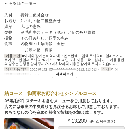
～ある日の一例～
先付 祝肴二種盛合せ
お造り 沖の旬の物二種盛合せ
温菜 大地の恵み
焼物 黒毛和牛ステーキ（40g）と旬の炙り野菜
揚物 その日美味しい四季の恵み
食事 名物鯛の土鍋御飯 金粉
お吸い物 香物
이용 조건
■아래와 같이는 예약시에 코멘트란에 기입해 주세요■ ・알레르기 재
료가 있으면 알려 주세요. 엑기스도 NG라면 그 취지를 부탁드립니다. ・아동 동반
의 경우는 연령을 알려 주세요. ※미취학아의 이용은 삼가해 주시고 있습니다.
예약 가능 기간
2025년 1월 4일 ~ 2025년 12월 31일, 1월 5일 ~
식사
점심
자세히보기
주문 수량 제한
4 ~ 10
結コース 御両家お顔合わせシンプルコース
A5黒毛和牛ステーキを含むメニューをご用意しております。
店内には銀座の中央通りを見渡せるお席もご用意しております。
おもてなしの心を込めた接客で皆様をお迎え致します。
¥ 13,200
(서비스 세금 포함)