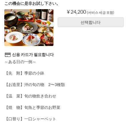
この機会に是非お試し下さい。
¥ 24,200
(서비스 세금 포함)
선택합니다
신용 카드가 필요합니다
～ある日の一例～
【先 附】季節の小鉢
【お造里】沖の旬の物 2〜3種類
【温 菜】旬の物炊き合わせ
【焼 物】旬魚と季節のお野菜
【口替り】一口シャーベット