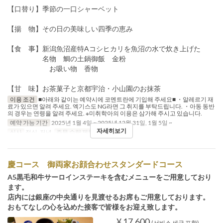
【口替り】季節の一口シャーベット
【揚 物】その日の美味しい四季の恵み
【食 事】新潟魚沼産特Aコシヒカリを魚沼の水で炊き上げた
名物 鯛の土鍋御飯 金粉
お吸い物 香物
【甘 味】お茶菓子と京都宇治・小山園のお抹茶
이용 조건
■아래와 같이는 예약시에 코멘트란에 기입해 주세요■ ・알레르기 재
료가 있으면 알려 주세요. 엑기스도 NG라면 그 취지를 부탁드립니다. ・아동 동반
의 경우는 연령을 알려 주세요. ※미취학아의 이용은 삼가해 주시고 있습니다.
예약 가능 기간
2025년 1월 4일 ~ 2025년 12월 31일, 1월 5일 ~
자세히보기
식사
점심, 저녁
주문 수량 제한
4 ~ 10
慶コース 御両家お顔合わせスタンダードコース
A5黒毛和牛サーロインステーキを含むメニューをご用意しており
ます。
店内には銀座の中央通りを見渡せるお席もご用意しております。
おもてなしの心を込めた接客で皆様をお迎え致します。
¥ 17,600
(서비스 세금 포함)