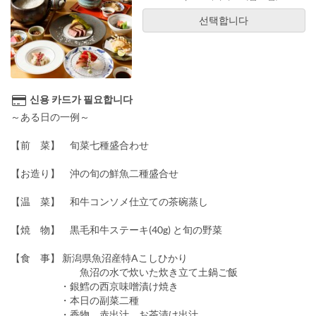
선택합니다
신용 카드가 필요합니다
～ある日の一例～
【前 菜】 旬菜七種盛合わせ
【お造り】 沖の旬の鮮魚二種盛合せ
【温 菜】 和牛コンソメ仕立ての茶碗蒸し
【焼 物】 黒毛和牛ステーキ(40g) と旬の野菜
【食 事】 新潟県魚沼産特Aこしひかり
魚沼の水で炊いた炊き立て土鍋ご飯
・銀鱈の西京味噌漬け焼き
・本日の副菜二種
・香物 赤出汁 お茶漬け出汁