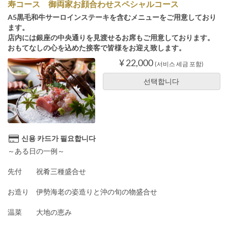
寿コース 御両家お顔合わせスペシャルコース
A5黒毛和牛サーロインステーキを含むメニューをご用意しており
ます。
店内には銀座の中央通りを見渡せるお席もご用意しております。
おもてなしの心を込めた接客で皆様をお迎え致します。
¥ 22,000
(서비스 세금 포함)
선택합니다
신용 카드가 필요합니다
～ある日の一例～
先付 祝肴三種盛合せ
お造り 伊勢海老の姿造りと沖の旬の物盛合せ
温菜 大地の恵み