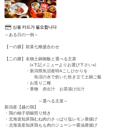
신용 카드가 필요합니다
～ある日の一例～
【一の膳】前菜七種盛合わせ
【二の膳】名物土鍋御飯と選べる主菜
(※下記メニューよりお選び下さい※)
・新潟県魚沼産特Aこしひかりを
魚沼の水で炊いた炊き立て土鍋ご飯
・お造り二種
・香物 赤出汁 お茶漬け出汁
～選べる主菜～
新潟産【越の鶏】
・鶏の柚子胡椒照り焼き
・北海道知床鶏むね肉のさっぱり塩レモン唐揚げ
・北海道産知床鶏もも肉のジューシー醤油唐揚げ