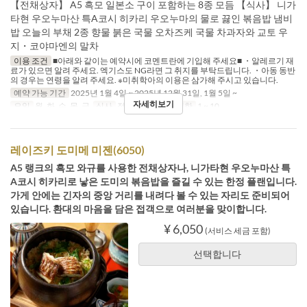
【전채상자】 A5 흑모 일본소 구이 포함하는 8종 모듬 【식사】 니가
타현 우오누마산 특A코시 히카리 우오누마의 물로 끓인 볶음밥 냄비
밥 오늘의 부채 2종 향물 붉은 국물 오차즈케 국물 차과자와 교토 우
지・코야마엔의 말차
이용 조건
■아래와 같이는 예약시에 코멘트란에 기입해 주세요■ ・알레르기 재
료가 있으면 알려 주세요. 엑기스도 NG라면 그 취지를 부탁드립니다. ・아동 동반
의 경우는 연령을 알려 주세요. ※미취학아의 이용은 삼가해 주시고 있습니다.
예약 가능 기간
2025년 1월 4일 ~ 2025년 12월 31일, 1월 5일 ~
자세히보기
요일
월, 화, 수, 목, 금
식사
점심
주문 수량 제한
1 ~ 10
레이즈키 도미메 미젠(6050)
A5 랭크의 흑모 와규를 사용한 전채상자나, 니가타현 우오누마산 특
A코시 히카리로 낳은 도미의 볶음밥을 즐길 수 있는 한정 플랜입니다.
가게 안에는 긴자의 중앙 거리를 내려다 볼 수 있는 자리도 준비되어
있습니다. 환대의 마음을 담은 접객으로 여러분을 맞이합니다.
¥ 6,050
(서비스 세금 포함)
선택합니다