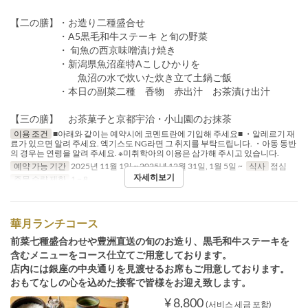
【二の膳】・お造り二種盛合せ
・A5黒毛和牛ステーキ と旬の野菜
・ 旬魚の西京味噌漬け焼き
・新潟県魚沼産特Aこしひかりを
魚沼の水で炊いた炊き立て土鍋ご飯
・本日の副菜二種 香物 赤出汁 お茶漬け出汁
【三の膳】 お茶菓子と京都宇治・小山園のお抹茶
이용 조건
■아래와 같이는 예약시에 코멘트란에 기입해 주세요■ ・알레르기 재
료가 있으면 알려 주세요. 엑기스도 NG라면 그 취지를 부탁드립니다. ・아동 동반
의 경우는 연령을 알려 주세요. ※미취학아의 이용은 삼가해 주시고 있습니다.
예약 가능 기간
2025년 11월 1일 ~ 2025년 12월 31일, 1월 5일 ~
식사
점심
자세히보기
주문 수량 제한
1 ~ 8
華月ランチコース
前菜七種盛合わせや豊洲直送の旬のお造り、黒毛和牛ステーキを
含むメニューをコース仕立てご用意しております。
店内には銀座の中央通りを見渡せるお席もご用意しております。
おもてなしの心を込めた接客で皆様をお迎え致します。
¥ 8,800
(서비스 세금 포함)