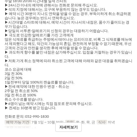
주말 18:00 20:00 시간대별 일제 스타트
▶︎24시간 이내의 예약에 관해서는 전화로 문의해 주십시오.
▶석의 지정에 대해서는, 요구에 부응하지 않는 경우도 있습니다.
▶ 예약 시간 30분이 지나도 연락을 받을 수 없는 경우, 부득이하게 취소 취급하겠
습니다. 늦은 경우에는 반드시 연락주십시오.
▶︎시간대별 스타트에 대해서, 예약 시간이 지나서의 내점은, 품수가 줄어드는 경
우가 있습니다.
▶︎당일의 서투른·알레르기의 신청의 경우는 대응하기 어렵습니다.
▶ 극도로 민감한 알레르기를 가진 고객에게
많은 식재료를 취급하는 주방에서 태어나는 요리이므로, 비록 그 식재료를 메뉴에
서 제외했다고 해도, 약간의 가능성의 혼입, 완전하게 부정할 수 없기 때문에, 우선
고객의 건강과 안전을 생각한 후에 예약을 받을 수 없습니다.
▶ 과도하게 향수를 붙인 내점은 삼가해주십시오. 입점을 거절하는 경우가 있습니
다.
▶저희 가게 취소 정책에 따라 취소된 고객에 대해 아래와 같은 대응을 취하겠습니
다.
코스 요금에 대해
3일 전 30%
2일 전 50%
1일전부터 당일 100%의 캔슬료를 받습니다.
▶︎전세 예약에 대한 인원수 변경・취소는
2주일 전 취소료 50%
3일 전 취소료 100%
취소 수수료를 받습니다.
▶6명이 넘는 예약 시에는 직접 점포로 문의해 주십시오.
▶ 전세는 10분께 받고 있습니다.
전화로 문의: 052-990-1830
예약 가능 기간
7월 1일 ~ 10월 31일
요일
월, 화, 목, 금
식사
저녁
자세히보기
주문 수량 제한
~ 6