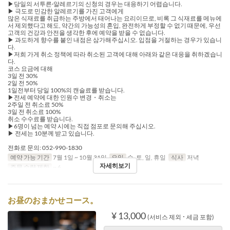
▶︎당일의 서투른·알레르기의 신청의 경우는 대응하기 어렵습니다.
▶ 극도로 민감한 알레르기를 가진 고객에게
많은 식재료를 취급하는 주방에서 태어나는 요리이므로, 비록 그 식재료를 메뉴에
서 제외했다고 해도, 약간의 가능성의 혼입, 완전하게 부정할 수 없기 때문에, 우선
고객의 건강과 안전을 생각한 후에 예약을 받을 수 없습니다.
▶ 과도하게 향수를 붙인 내점은 삼가해주십시오. 입점을 거절하는 경우가 있습니
다.
▶저희 가게 취소 정책에 따라 취소된 고객에 대해 아래와 같은 대응을 취하겠습니
다.
코스 요금에 대해
3일 전 30%
2일 전 50%
1일전부터 당일 100%의 캔슬료를 받습니다.
▶︎전세 예약에 대한 인원수 변경・취소는
2주일 전 취소료 50%
3일 전 취소료 100%
취소 수수료를 받습니다.
▶6명이 넘는 예약 시에는 직접 점포로 문의해 주십시오.
▶ 전세는 10분께 받고 있습니다.
전화로 문의: 052-990-1830
예약 가능 기간
7월 1일 ~ 10월 31일
요일
수, 토, 일, 휴일
식사
저녁
자세히보기
주문 수량 제한
~ 6
お昼のおまかせコース。
¥ 13,000
(서비스 제외 ･ 세금 포함)