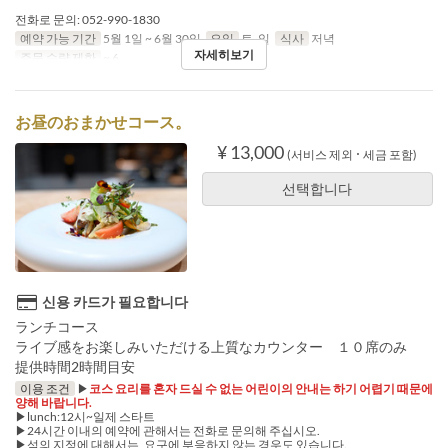
전화로 문의: 052-990-1830
예약 가능 기간
5월 1일 ~ 6월 30일
요일
토, 일
식사
저녁
자세히보기
주문 수량 제한
~ 6
お昼のおまかせコース。
¥ 13,000
(서비스 제외 ･ 세금 포함)
선택합니다
신용 카드가 필요합니다
ランチコース
ライブ感をお楽しみいただける上質なカウンター １０席のみ
提供時間2時間目安
이용 조건
▶︎
코스 요리를 혼자 드실 수 없는 어린이의 안내는 하기 어렵기 때문에
양해 바랍니다.
▶︎lunch:12시~일제 스타트
▶︎24시간 이내의 예약에 관해서는 전화로 문의해 주십시오.
▶석의 지정에 대해서는, 요구에 부응하지 않는 경우도 있습니다.