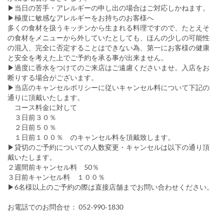
▶︎当日の苦手・アレルギーの申し出の場合はご対応しかねます。
▶極度に敏感なアレルギーをお持ちのお客様へ
多くの食材を扱うキッチンから生まれる料理ですので、たとえそ
の食材をメニューから外していたとしても、ほんの少しの可能性
の混入、完全に否定することはできない為、第一にお客様の健康
と安全を考えた上でご予約を承る事が出来ません。
▶過度に香水をつけてのご来店はご遠慮くださいませ。入店をお
断りする場合がございます。
▶当店のキャンセルポリシーに従いキャンセル料について下記の
通りに頂戴いたします。
コース料金に対して
３日前３０％
２日前５０％
１日前１００％ のキャンセル料を頂戴致します。
▶︎貸切のご予約についての人数変更・キャンセルは以下の通り頂
戴いたします。
２週間前キャンセル料 50％
３日前キャンセル料 １００％
▶6名様以上のご予約の際は直接店舗までお問い合わせください。
お電話でのお問合せ： 052‐990‐1830