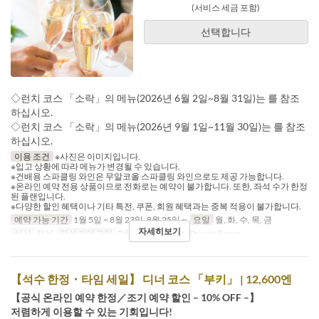
(서비스 세금 포함)
선택합니다
◇런치 코스 「소락」의 메뉴(2026년 6월 2일~8월 31일)는 를 참조
하십시오.
◇런치 코스 「소락」의 메뉴(2026년 9월 1일~11월 30일)는 를 참조
하십시오.
이용 조건
※사진은 이미지입니다.
※입고 상황에 따라 메뉴가 변경될 수 있습니다.
※건배용 스파클링 와인은 무알코올 스파클링 와인으로도 제공 가능합니다.
※온라인 예약 전용 상품이므로 전화로는 예약이 불가합니다. 또한, 좌석 수가 한정
된 플랜입니다.
※다양한 할인 혜택이나 기타 특전, 쿠폰, 회원 혜택과는 중복 적용이 불가합니다.
예약 가능 기간
1월 5일 ~ 8월 23일, 8월 25일 ~
요일
월, 화, 수, 목, 금
자세히보기
식사
점심
좌석 카테고리
Table, Semi Private, Private Room
【석수 한정・타임 세일】 디너 코스 「부키」 | 12,600엔
【공식 온라인 예약 한정／조기 예약 할인 – 10% OFF –】
저렴하게 이용할 수 있는 기회입니다!