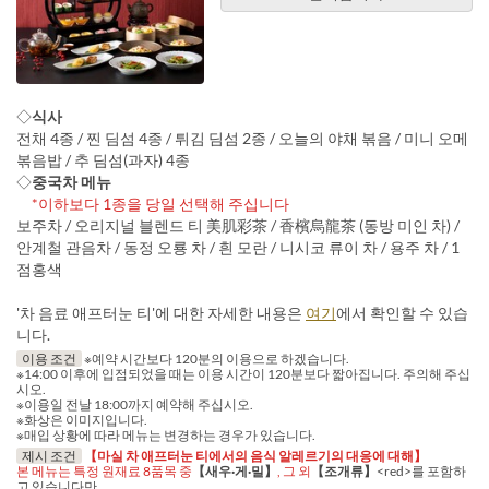
◇
식사
전채 4종 / 찐 딤섬 4종 / 튀김 딤섬 2종 / 오늘의 야채 볶음 / 미니 오메
볶음밥 / 추 딤섬(과자) 4종
◇
중국차 메뉴
*이하보다 1종을 당일 선택해 주십니다
보주차 / 오리지널 블렌드 티 美肌彩茶 / 香檳烏龍茶 (동방 미인 차) /
안계철 관음차 / 동정 오룡 차 / 흰 모란 / 니시코 류이 차 / 용주 차 / 1
점홍색
'차 음료 애프터눈 티'에 대한 자세한 내용은
여기
에서 확인할 수 있습
니다.
이용 조건
※예약 시간보다 120분의 이용으로 하겠습니다.
※14:00 이후에 입점되었을 때는 이용 시간이 120분보다 짧아집니다. 주의해 주십
시오.
※이용일 전날 18:00까지 예약해 주십시오.
※화상은 이미지입니다.
※매입 상황에 따라 메뉴는 변경하는 경우가 있습니다.
제시 조건
【마실 차 애프터눈 티에서의 음식 알레르기의 대응에 대해】
본 메뉴는 특정 원재료 8품목 중
【새우·게·밀】
, 그 외
【조개류】
<red>를 포함하
고 있습니다만