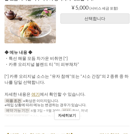
¥ 5,000
(서비스 세금 포함)
선택합니다
◆ 메뉴 내용 ◆
・특선 해물 모듬 차가운 비취면 [*]
・카류 오리지널 블렌드 티 “미 피부채차”
[*] 카류 오리지널 소스는 "유자 참깨"또는 "시소 간장"의 2 종류 중 하
나를 당일 선택합니다.
자세한 내용은
여기
에서 확인할 수 있습니다.
이용 조건
※화상은 이미지입니다.
※매입 상황에 따라 메뉴는 변경하는 경우가 있습니다.
예약 가능 기간
6월 3일 ~ 9월 30일
식사
점심, 저녁
자세히보기
좌석 카테고리
Table, Semi Private, Private Room