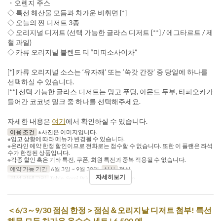
・오렌지 주스
◇ 특선 해산물 모듬과 차가운 비취면 [*]
◇ 오늘의 찐 디저트 3종
◇ 오리지널 디저트 (선택 가능한 글라스 디저트 [**] / 에그타르트 / 제
철 과일)
◇ 카류 오리지널 블렌드 티 “미피소사이차”
[*] 카류 오리지널 소스는 ‘유자깨’ 또는 ‘쑥갓 간장’ 중 당일에 하나를
선택하실 수 있습니다.
[**] 선택 가능한 글라스 디저트는 망고 푸딩, 아몬드 두부, 타피오카가
들어간 코코넛 밀크 중 하나를 선택해주세요.
자세한 내용은
여기
에서 확인하실 수 있습니다.
이용 조건
※사진은 이미지입니다.
※입고 상황에 따라 메뉴가 변경될 수 있습니다.
※온라인 예약 한정 할인이므로 전화로는 접수할 수 없습니다. 또한 이 플랜은 좌석
수가 한정된 상품입니다.
※각종 할인 혹은 기타 특전, 쿠폰, 회원 특전과 중복 적용될 수 없습니다.
예약 가능 기간
6월 3일 ~ 9월 30일
식사
점심
자세히보기
좌석 카테고리
Table, Semi Private, Private Room
＜6/3～9/30 점심 한정＞점심＆오리지날 디저트 첨부! 특선
해물 모듬 차가운 옥수수 세트 | 6,500 엔