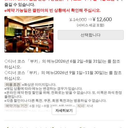
즐길 수 있습니다.
※예약 가능일은 캘린더의 빈 상황에서 확인해 주십시오.
⇒
¥ 12,600
¥ 14,000
(서비스 세금 포함)
선택합니다
◇디너 코스 「부키」의 메뉴(2026년 6월 2일~8월 31일)는 를 참조
하십시오.
◇디너 코스「부키」의 메뉴(2026년 9월 1일~11월 30일)는 를 참조
하십시오.
이용 조건
※화상은 이미지입니다.
※매입 상황에 따라 메뉴는 변경하는 경우가 있습니다.
※온라인 예약 한정 할인을 위해, 전화로는 받을 수 없습니다. 또, 이쪽은 좌석 한정
플랜입니다.
※각종 할인이나 다른 특전, 쿠폰, 회원 특전과는 병용하실 수 없습니다.
예약 가능 기간
6월 3일 ~ 8월 23일, 8월 25일 ~
식사
저녁
자세히보기
좌석 카테고리
Table, Semi Private, Private Room