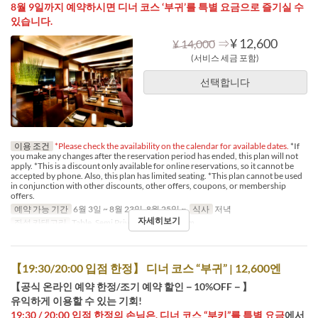
8월 9일까지 예약하시면 디너 코스 ‘부귀’를 특별 요금으로 즐기실 수
있습니다.
⇒
¥ 12,600
¥ 14,000
(서비스 세금 포함)
선택합니다
이용 조건
*Please check the availability on the calendar for available dates.
*If
you make any changes after the reservation period has ended, this plan will not
apply. *This is a discount only available for online reservations, so it cannot be
accepted by phone. Also, this plan has limited seating. *This plan cannot be used
in conjunction with other discounts, other offers, coupons, or membership
offers.
예약 가능 기간
6월 3일 ~ 8월 23일, 8월 25일 ~
식사
저녁
자세히보기
좌석 카테고리
Table, Semi Private, Private Room
【19:30/20:00 입점 한정】 디너 코스 “부귀” | 12,600엔
【공식 온라인 예약 한정/조기 예약 할인－10%OFF－】
유익하게 이용할 수 있는 기회!
19:30 / 20:00 입점 한정의 손님은, 디너 코스 “부키”를 특별 요금
에서