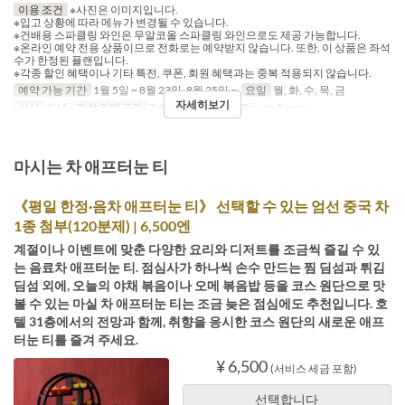
이용 조건
※사진은 이미지입니다.
※입고 상황에 따라 메뉴가 변경될 수 있습니다.
※건배용 스파클링 와인은 무알코올 스파클링 와인으로도 제공 가능합니다.
※온라인 예약 전용 상품이므로 전화로는 예약받지 않습니다. 또한, 이 상품은 좌석
수가 한정된 플랜입니다.
※각종 할인 혜택이나 기타 특전, 쿠폰, 회원 혜택과는 중복 적용되지 않습니다.
예약 가능 기간
1월 5일 ~ 8월 23일, 8월 25일 ~
요일
월, 화, 수, 목, 금
자세히보기
식사
저녁
좌석 카테고리
Table, Semi Private, Private Room
마시는 차 애프터눈 티
《평일 한정·음차 애프터눈 티》 선택할 수 있는 엄선 중국 차
1종 첨부(120분제) | 6,500엔
계절이나 이벤트에 맞춘 다양한 요리와 디저트를 조금씩 즐길 수 있
는 음료차 애프터눈 티. 점심사가 하나씩 손수 만드는 찜 딤섬과 튀김
딤섬 외에, 오늘의 야채 볶음이나 오메 볶음밥 등을 코스 원단으로 맛
볼 수 있는 마실 차 애프터눈 티는 조금 늦은 점심에도 추천입니다. 호
텔 31층에서의 전망과 함께, 취향을 응시한 코스 원단의 새로운 애프
터눈 티를 즐겨 주세요.
¥ 6,500
(서비스 세금 포함)
선택합니다