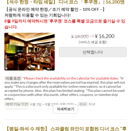
【석수 한정・타임 세일】 디너 코스 「후쿠젠」 | 16,200엔
【공식 온라인 예약 한정／조기 예약 할인 – 10% OFF –】
저렴하게 이용할 수 있는 기회입니다!
8월 9일까지 예약하시면 ‘후쿠젠’ 코스를 특별 요금으로 즐기실 수 있
습니다.
⇒
¥ 16,200
¥ 18,000
(서비스 세금 포함)
선택합니다
이용 조건
*Please check the availability on the calendar for available dates.
*If
you make any changes after the reservation period has expired, this plan will not
apply. *This is a discount only available for online reservations, so it cannot be
accepted by phone. Also, this plan has limited seating. *This plan cannot be used
in conjunction with other discounts, other offers, coupons, or membership
offers.
예약 가능 기간
6월 3일 ~ 8월 23일, 8월 25일 ~
식사
저녁
자세히보기
좌석 카테고리
Table, Semi Private, Private Room
【평일·좌석 수 제한】 스파클링 와인이 포함된 디너 코스 “후