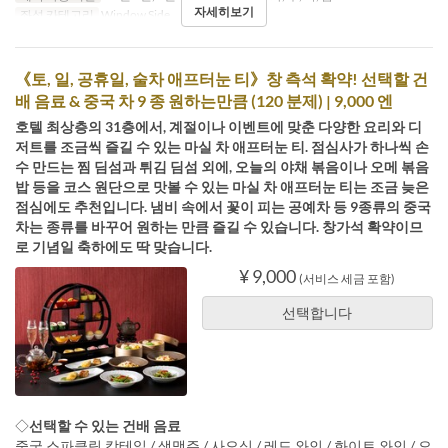
자세히보기
좌석 카테고리
Window Side
《토, 일, 공휴일, 술차 애프터눈 티》창 측석 확약! 선택할 건
배 음료 & 중국 차 9 종 원하는만큼 (120 분제) | 9,000 엔
호텔 최상층의 31층에서, 계절이나 이벤트에 맞춘 다양한 요리와 디
저트를 조금씩 즐길 수 있는 마실 차 애프터눈 티. 점심사가 하나씩 손
수 만드는 찜 딤섬과 튀김 딤섬 외에, 오늘의 야채 볶음이나 오메 볶음
밥 등을 코스 원단으로 맛볼 수 있는 마실 차 애프터눈 티는 조금 늦은
점심에도 추천입니다. 냄비 속에서 꽃이 피는 공예차 등 9종류의 중국
차는 종류를 바꾸어 원하는 만큼 즐길 수 있습니다. 창가석 확약이므
로 기념일 축하에도 딱 맞습니다.
¥ 9,000
(서비스 세금 포함)
선택합니다
◇
선택할 수 있는 건배 음료
중국 스파클링 칵테일 / 생맥주 / 사오싱 / 레드 와인 / 화이트 와인 / 오