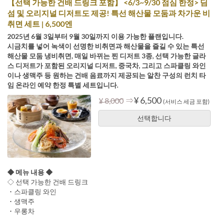
【선택 가능한 건배 드링크 포함】 <6/3~9/30 점심 한정> 딤
섬 및 오리지널 디저트도 제공! 특선 해산물 모둠과 차가운 비
취면 세트 | 6,500엔
2025년 6월 3일부터 9월 30일까지 이용 가능한 플랜입니다.
시금치를 넣어 녹색이 선명한 비취면과 해산물을 즐길 수 있는 특선
해산물 모둠 냉비취면, 매일 바뀌는 찐 디저트 3종, 선택 가능한 글라
스 디저트가 포함된 오리지널 디저트, 중국차, 그리고 스파클링 와인
이나 생맥주 등 원하는 건배 음료까지 제공되는 알찬 구성의 런치 타
임 온라인 예약 한정 특별 세트입니다.
⇒
¥ 6,500
¥ 8,000
(서비스 세금 포함)
선택합니다
◆ 메뉴 내용 ◆
◇ 선택 가능한 건배 드링크
・스파클링 와인
・생맥주
・우롱차