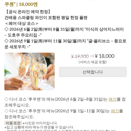
쿠젠” | 18,000엔
【공식 온라인 예약 한정】
건배용 스파클링 와인이 포함된 평일 한정 플랜
＜페어 대상 코스＞
◇ 2026년 6월 2일(화)부터 8월 31일(월)까지 “미식의 상어지느러미
– 도호쿠 주요리집 –”
◇ 2026년 9월 1일(화)부터 11월 30일(월)까지 “굴·올리브소 – 풍요로
운 세토우치 –”
⇒
¥ 18,000
¥ 19,500
(서비스 세금 포함)
선택합니다
◇ 디너 코스 ‘후쿠젠’의 메뉴(2026년 6월 2일~8월 31일)는
여기
를 참
조해주십시오.
◇ 디너 코스 ‘후쿠젠’의 메뉴(2026년 9월 1일~11월 30일)는
여기
를
참조해주십시오.
이용 조건
※사진은 이미지입니다.
※입고 상황에 따라 메뉴가 변경될 수 있습니다.