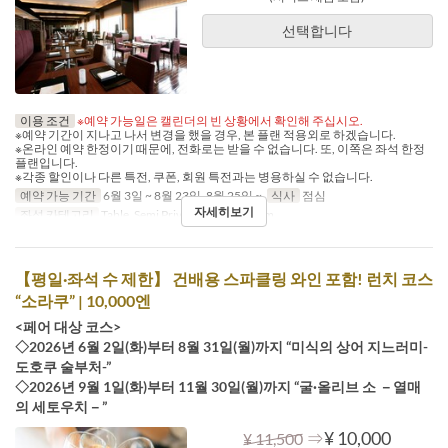
선택합니다
이용 조건
※예약 가능일은 캘린더의 빈 상황에서 확인해 주십시오.
※예약 기간이 지나고 나서 변경을 했을 경우, 본 플랜 적용외로 하겠습니다.
※온라인 예약 한정이기 때문에, 전화로는 받을 수 없습니다. 또, 이쪽은 좌석 한정
플랜입니다.
※각종 할인이나 다른 특전, 쿠폰, 회원 특전과는 병용하실 수 없습니다.
예약 가능 기간
6월 3일 ~ 8월 23일, 8월 25일 ~
식사
점심
자세히보기
좌석 카테고리
Table, Semi Private, Private Room
【평일·좌석 수 제한】 건배용 스파클링 와인 포함! 런치 코스
“소라쿠” | 10,000엔
<페어 대상 코스>
◇2026년 6월 2일(화)부터 8월 31일(월)까지 “미식의 상어 지느러미-
도호쿠 술부처-”
◇2026년 9월 1일(화)부터 11월 30일(월)까지 “굴·올리브 소 －열매
의 세토우치－”
⇒
¥ 10,000
¥ 11,500