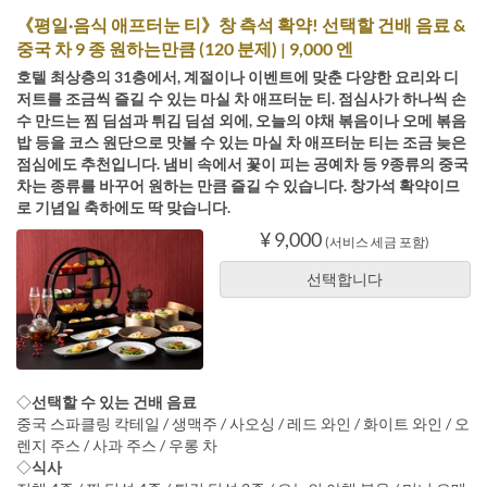
《평일·음식 애프터눈 티》창 측석 확약! 선택할 건배 음료 &
중국 차 9 종 원하는만큼 (120 분제) | 9,000 엔
호텔 최상층의 31층에서, 계절이나 이벤트에 맞춘 다양한 요리와 디
저트를 조금씩 즐길 수 있는 마실 차 애프터눈 티. 점심사가 하나씩 손
수 만드는 찜 딤섬과 튀김 딤섬 외에, 오늘의 야채 볶음이나 오메 볶음
밥 등을 코스 원단으로 맛볼 수 있는 마실 차 애프터눈 티는 조금 늦은
점심에도 추천입니다. 냄비 속에서 꽃이 피는 공예차 등 9종류의 중국
차는 종류를 바꾸어 원하는 만큼 즐길 수 있습니다. 창가석 확약이므
로 기념일 축하에도 딱 맞습니다.
¥ 9,000
(서비스 세금 포함)
선택합니다
◇
선택할 수 있는 건배 음료
중국 스파클링 칵테일 / 생맥주 / 사오싱 / 레드 와인 / 화이트 와인 / 오
렌지 주스 / 사과 주스 / 우롱 차
◇
식사