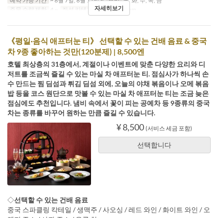
예약 가능 기간
~ 8월 7일, 8월 17일 ~
요일
월, 화, 수, 목, 금
자세히보기
주문 수량 제한
4 ~
좌석 카테고리
Private Room
《평일·음식 애프터눈 티》 선택할 수 있는 건배 음료 & 중국
차 9종 좋아하는 것만(120분제) | 8,500엔
호텔 최상층의 31층에서, 계절이나 이벤트에 맞춘 다양한 요리와 디
저트를 조금씩 즐길 수 있는 마실 차 애프터눈 티. 점심사가 하나씩 손
수 만드는 찜 딤섬과 튀김 딤섬 외에, 오늘의 야채 볶음이나 오메 볶음
밥 등을 코스 원단으로 맛볼 수 있는 마실 차 애프터눈 티는 조금 늦은
점심에도 추천입니다. 냄비 속에서 꽃이 피는 공예차 등 9종류의 중국
차는 종류를 바꾸어 원하는 만큼 즐길 수 있습니다.
¥ 8,500
(서비스 세금 포함)
선택합니다
◇
선택할 수 있는 건배 음료
중국 스파클링 칵테일 / 생맥주 / 사오싱 / 레드 와인 / 화이트 와인 / 오