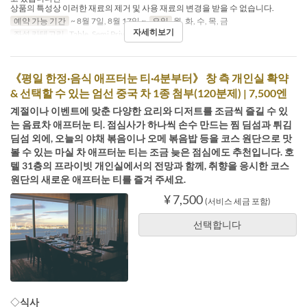
상품의 특성상 이러한 재료의 제거 및 사용 재료의 변경을 받을 수 없습니다.
예약 가능 기간
~ 8월 7일, 8월 17일 ~
요일
월, 화, 수, 목, 금
자세히보기
좌석 카테고리
Table, Semi Private
《평일 한정·음식 애프터눈 티·4분부터》 창 측 개인실 확약
& 선택할 수 있는 엄선 중국 차 1종 첨부(120분제) | 7,500엔
계절이나 이벤트에 맞춘 다양한 요리와 디저트를 조금씩 즐길 수 있
는 음료차 애프터눈 티. 점심사가 하나씩 손수 만드는 찜 딤섬과 튀김
딤섬 외에, 오늘의 야채 볶음이나 오메 볶음밥 등을 코스 원단으로 맛
볼 수 있는 마실 차 애프터눈 티는 조금 늦은 점심에도 추천입니다. 호
텔 31층의 프라이빗 개인실에서의 전망과 함께, 취향을 응시한 코스
원단의 새로운 애프터눈 티를 즐겨 주세요.
¥ 7,500
(서비스 세금 포함)
선택합니다
◇
식사