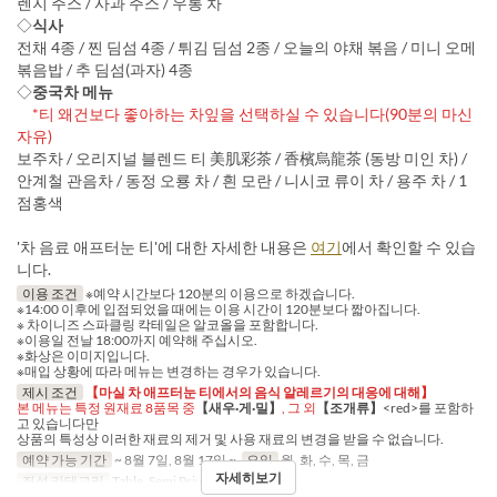
렌지 주스 / 사과 주스 / 우롱 차
◇
식사
전채 4종 / 찐 딤섬 4종 / 튀김 딤섬 2종 / 오늘의 야채 볶음 / 미니 오메
볶음밥 / 추 딤섬(과자) 4종
◇
중국차 메뉴
*티 왜건보다 좋아하는 차잎을 선택하실 수 있습니다(90분의 마신
자유)
보주차 / 오리지널 블렌드 티 美肌彩茶 / 香檳烏龍茶 (동방 미인 차) /
안계철 관음차 / 동정 오룡 차 / 흰 모란 / 니시코 류이 차 / 용주 차 / 1
점홍색
'차 음료 애프터눈 티'에 대한 자세한 내용은
여기
에서 확인할 수 있습
니다.
이용 조건
※예약 시간보다 120분의 이용으로 하겠습니다.
※14:00 이후에 입점되었을 때에는 이용 시간이 120분보다 짧아집니다.
※ 차이니즈 스파클링 칵테일은 알코올을 포함합니다.
※이용일 전날 18:00까지 예약해 주십시오.
※화상은 이미지입니다.
※매입 상황에 따라 메뉴는 변경하는 경우가 있습니다.
제시 조건
【마실 차 애프터눈 티에서의 음식 알레르기의 대응에 대해】
본 메뉴는 특정 원재료 8품목 중
【새우·게·밀】
, 그 외
【조개류】
<red>를 포함하
고 있습니다만
상품의 특성상 이러한 재료의 제거 및 사용 재료의 변경을 받을 수 없습니다.
예약 가능 기간
~ 8월 7일, 8월 17일 ~
요일
월, 화, 수, 목, 금
자세히보기
좌석 카테고리
Table, Semi Private