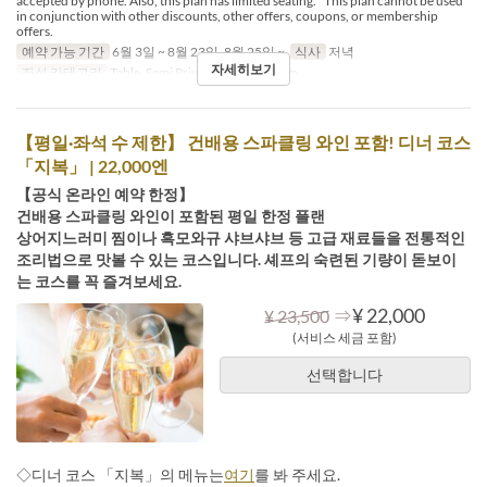
accepted by phone. Also, this plan has limited seating. *This plan cannot be used
in conjunction with other discounts, other offers, coupons, or membership
offers.
예약 가능 기간
6월 3일 ~ 8월 23일, 8월 25일 ~
식사
저녁
자세히보기
좌석 카테고리
Table, Semi Private, Private Room
【평일·좌석 수 제한】 건배용 스파클링 와인 포함! 디너 코스
「지복」 | 22,000엔
【공식 온라인 예약 한정】
건배용 스파클링 와인이 포함된 평일 한정 플랜
상어지느러미 찜이나 흑모와규 샤브샤브 등 고급 재료들을 전통적인
조리법으로 맛볼 수 있는 코스입니다. 셰프의 숙련된 기량이 돋보이
는 코스를 꼭 즐겨보세요.
⇒
¥ 22,000
¥ 23,500
(서비스 세금 포함)
선택합니다
◇디너 코스 「지복」의 메뉴는
여기
를 봐 주세요.