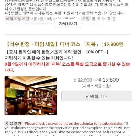
※건배용 스파클링 와인은 무알코올 스파클링 와인으로도 제공 가능합니다.
※온라인 예약 전용 상품이므로 전화로는 접수할 수 없습니다. 또한, 이 상품은 좌
석 수가 한정된 플랜입니다.
※각종 할인 혜택이나 다른 특전, 쿠폰, 회원 혜택과는 중복 적용되지 않습니다.
예약 가능 기간
6월 2일 ~ 8월 23일, 8월 25일 ~
요일
월, 화, 수, 목, 금
자세히보기
식사
저녁
좌석 카테고리
Table, Semi Private, Private Room
【석수 한정・타임 세일】디너 코스 「지복」 | 19,800엔
【공식 온라인 예약 한정／조기 예약 할인 – 10% OFF –】
저렴하게 이용할 수 있는 기회입니다!
8월 9일까지 예약하시면 ‘지복’ 코스를 특별 요금으로 즐기실 수 있습
니다.
⇒
¥ 19,800
¥ 22,000
(서비스 세금 포함)
선택합니다
이용 조건
*Please check the availability on the calendar for available dates.
*If
you make any changes after the reservation period has expired, this plan will not
apply. *This is a discount only available for online reservations, so it cannot be