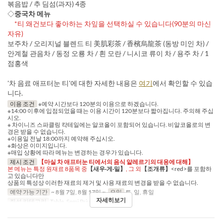
볶음밥 / 추 딤섬(과자) 4종
◇
중국차 메뉴
*티 왜건보다 좋아하는 차잎을 선택하실 수 있습니다(90분의 마신
자유)
보주차 / 오리지널 블렌드 티 美肌彩茶 / 香檳烏龍茶 (동방 미인 차) /
안계철 관음차 / 동정 오룡 차 / 흰 모란 / 니시코 류이 차 / 용주 차 / 1
점홍색
'차 음료 애프터눈 티'에 대한 자세한 내용은
여기
에서 확인할 수 있습
니다.
이용 조건
※예약 시간보다 120분의 이용으로 하겠습니다.
※14:00 이후에 입점되었을 때는 이용 시간이 120분보다 짧아집니다. 주의해 주십
시오.
※ 차이니즈 스파클링 칵테일에는 알코올이 포함되어 있습니다. 비알코올로의 변
경은 받을 수 없습니다.
※이용일 전날 18:00까지 예약해 주십시오.
※화상은 이미지입니다.
※매입 상황에 따라 메뉴는 변경하는 경우가 있습니다.
제시 조건
【마실 차 애프터눈 티에서의 음식 알레르기의 대응에 대해】
본 메뉴는 특정 원재료 8품목 중
【새우·게·밀】
, 그 외
【조개류】
<red>를 포함하
고 있습니다만
상품의 특성상 이러한 재료의 제거 및 사용 재료의 변경을 받을 수 없습니다.
예약 가능 기간
~ 8월 7일, 8월 17일 ~
요일
토, 일, 휴일
자세히보기
좌석 카테고리
Table, Semi Private