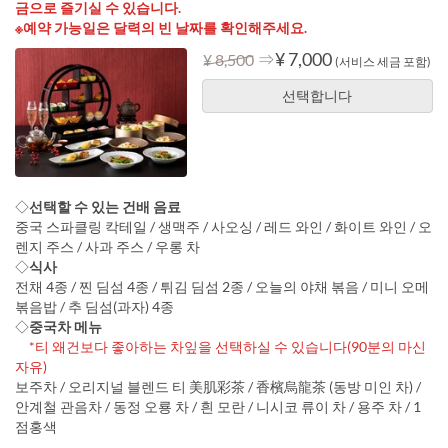
금으로 즐기실 수 있습니다.
※예약 가능일은 달력의 빈 날짜를 확인해주세요.
⇒
¥ 7,000
¥ 8,500
(서비스 세금 포함)
선택합니다
◇
선택할 수 있는 건배 음료
중국 스파클링 칵테일 / 생맥주 / 사오싱 / 레드 와인 / 화이트 와인 / 오
렌지 주스 / 사과 주스 / 우롱 차
◇
식사
전채 4종 / 찐 딤섬 4종 / 튀김 딤섬 2종 / 오늘의 야채 볶음 / 미니 오메
볶음밥 / 추 딤섬(과자) 4종
◇
중국차 메뉴
*티 왜건보다 좋아하는 차잎을 선택하실 수 있습니다(90분의 마신
자유)
보주차 / 오리지널 블렌드 티 美肌彩茶 / 香檳烏龍茶 (동방 미인 차) /
안계철 관음차 / 동정 오룡 차 / 흰 모란 / 니시코 류이 차 / 용주 차 / 1
점홍색