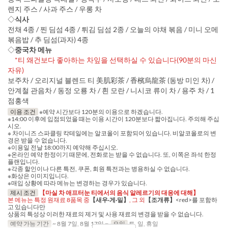
렌지 주스 / 사과 주스 / 우롱 차
◇
식사
전채 4종 / 찐 딤섬 4종 / 튀김 딤섬 2종 / 오늘의 야채 볶음 / 미니 오메
볶음밥 / 추 딤섬(과자) 4종
◇
중국차 메뉴
*티 왜건보다 좋아하는 차잎을 선택하실 수 있습니다(90분의 마신
자유)
보주차 / 오리지널 블렌드 티 美肌彩茶 / 香檳烏龍茶 (동방 미인 차) /
안계철 관음차 / 동정 오룡 차 / 흰 모란 / 니시코 류이 차 / 용주 차 / 1
점홍색
이용 조건
※예약 시간보다 120분의 이용으로 하겠습니다.
※14:00 이후에 입점되었을 때는 이용 시간이 120분보다 짧아집니다. 주의해 주십
시오.
※ 차이니즈 스파클링 칵테일에는 알코올이 포함되어 있습니다. 비알코올로의 변
경은 받을 수 없습니다.
※이용일 전날 18:00까지 예약해 주십시오.
※온라인 예약 한정이기 때문에, 전화로는 받을 수 없습니다. 또, 이쪽은 좌석 한정
플랜입니다.
※각종 할인이나 다른 특전, 쿠폰, 회원 특전과는 병용하실 수 없습니다.
※화상은 이미지입니다.
※매입 상황에 따라 메뉴는 변경하는 경우가 있습니다.
제시 조건
【마실 차 애프터눈 티에서의 음식 알레르기의 대응에 대해】
본 메뉴는 특정 원재료 8품목 중
【새우·게·밀】
, 그 외
【조개류】
<red>를 포함하
고 있습니다만
상품의 특성상 이러한 재료의 제거 및 사용 재료의 변경을 받을 수 없습니다.
예약 가능 기간
~ 8월 7일, 8월 17일 ~
요일
토, 일, 휴일