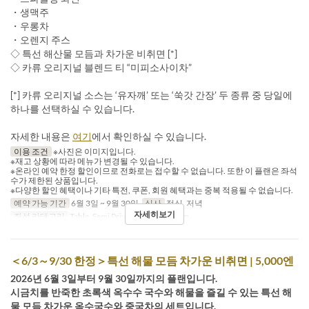
・생맥주
・우롱차
・오렌지 주스
◇ 특선 해산물 모듬과 차가운 비취면 [*]
◇ 카류 오리지널 블렌드 티 “미피소사이차”
[*] 카류 오리지널 소스는 ‘유자깨’ 또는 ‘쑥갓 간장’ 두 종류 중 당일에
하나를 선택하실 수 있습니다.
자세한 내용은
여기
에서 확인하실 수 있습니다.
이용 조건
※사진은 이미지입니다.
※재고 상황에 따라 메뉴가 변경될 수 있습니다.
※온라인 예약 한정 할인이므로 전화로는 접수할 수 없습니다. 또한 이 플랜은 좌석
수가 제한된 상품입니다.
※다양한 할인 혜택이나 기타 특전, 쿠폰, 회원 혜택과는 중복 적용될 수 없습니다.
예약 가능 기간
6월 3일 ~ 9월 30일
식사
점심, 저녁
자세히보기
좌석 카테고리
Table, Semi Private, Private Room
＜6/3～9/30 한정＞특선 해물 모듬 차가운 비취면 | 5,000엔
2026년 6월 3일부터 9월 30일까지의 플랜입니다.
시금치를 반죽한 초록색 옥수수 국수와 해물을 즐길 수 있는 특선 해
물 모듬 차가운 옥수국수와 중국차의 세트입니다.