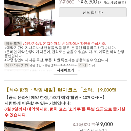
⇒
¥ 6,300
¥ 7,000
(서비스 세금 포함)
선택합니다
이용 조건
※예약 가능일은 캘린더의 빈 상황에서 확인해 주십시오.
※예약 기간이 지나고 나서 변경을 했을 경우, 본 플랜 적용외로 하겠습니다.
※온라인 예약 한정이기 때문에, 전화로는 받을 수 없습니다. 또, 이쪽은 좌석 한정
플랜입니다.
※각종 할인이나 다른 특전, 쿠폰, 회원 특전과는 병용하실 수 없습니다.
예약 가능 기간
6월 3일 ~ 8월 23일, 8월 25일 ~
식사
점심
자세히보기
좌석 카테고리
Table, Semi Private, Private Room
【석수 한정・타임 세일】런치 코스 「소락」 | 9,000엔
【공식 온라인 예약 한정／조기 예약 할인 – 10% OFF –】
저렴하게 이용할 수 있는 기회입니다!
8월 9일까지 예약하시면, 런치 코스 ‘소라쿠’를 특별 요금으로 즐기실
수 있습니다.
⇒
¥ 9,000
¥ 10,000
(서비스 세금 포함)