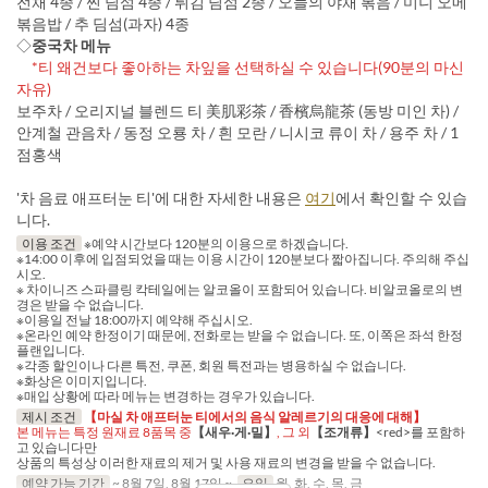
전채 4종 / 찐 딤섬 4종 / 튀김 딤섬 2종 / 오늘의 야채 볶음 / 미니 오메
볶음밥 / 추 딤섬(과자) 4종
◇
중국차 메뉴
*티 왜건보다 좋아하는 차잎을 선택하실 수 있습니다(90분의 마신
자유)
보주차 / 오리지널 블렌드 티 美肌彩茶 / 香檳烏龍茶 (동방 미인 차) /
안계철 관음차 / 동정 오룡 차 / 흰 모란 / 니시코 류이 차 / 용주 차 / 1
점홍색
'차 음료 애프터눈 티'에 대한 자세한 내용은
여기
에서 확인할 수 있습
니다.
이용 조건
※예약 시간보다 120분의 이용으로 하겠습니다.
※14:00 이후에 입점되었을 때는 이용 시간이 120분보다 짧아집니다. 주의해 주십
시오.
※ 차이니즈 스파클링 칵테일에는 알코올이 포함되어 있습니다. 비알코올로의 변
경은 받을 수 없습니다.
※이용일 전날 18:00까지 예약해 주십시오.
※온라인 예약 한정이기 때문에, 전화로는 받을 수 없습니다. 또, 이쪽은 좌석 한정
플랜입니다.
※각종 할인이나 다른 특전, 쿠폰, 회원 특전과는 병용하실 수 없습니다.
※화상은 이미지입니다.
※매입 상황에 따라 메뉴는 변경하는 경우가 있습니다.
제시 조건
【마실 차 애프터눈 티에서의 음식 알레르기의 대응에 대해】
본 메뉴는 특정 원재료 8품목 중
【새우·게·밀】
, 그 외
【조개류】
<red>를 포함하
고 있습니다만
상품의 특성상 이러한 재료의 제거 및 사용 재료의 변경을 받을 수 없습니다.
예약 가능 기간
~ 8월 7일, 8월 17일 ~
요일
월, 화, 수, 목, 금