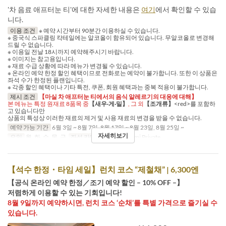
'차 음료 애프터눈 티'에 대한 자세한 내용은
여기
에서 확인할 수 있습
니다.
이용 조건
※ 예약 시간부터 90분간 이용하실 수 있습니다.
※ 중국식 스파클링 칵테일에는 알코올이 함유되어 있습니다. 무알코올로 변경해
드릴 수 없습니다.
※ 이용일 전날 18시까지 예약해주시기 바랍니다.
※ 이미지는 참고용입니다.
※ 재료 수급 상황에 따라 메뉴가 변경될 수 있습니다.
※ 온라인 예약 한정 할인 혜택이므로 전화로는 예약이 불가합니다. 또한 이 상품은
좌석 수가 한정된 플랜입니다.
※ 각종 할인 혜택이나 기타 특전, 쿠폰, 회원 혜택과는 중복 적용이 불가합니다.
제시 조건
【마실 차 애프터눈 티에서의 음식 알레르기의 대응에 대해】
본 메뉴는 특정 원재료 8품목 중
【새우·게·밀】
, 그 외
【조개류】
<red>를 포함하
고 있습니다만
상품의 특성상 이러한 재료의 제거 및 사용 재료의 변경을 받을 수 없습니다.
예약 가능 기간
6월 3일 ~ 8월 7일, 8월 17일 ~ 8월 23일, 8월 25일 ~
자세히보기
요일
월, 화, 수, 목, 금
좌석 카테고리
Table, Semi Private
【석수 한정・타임 세일】런치 코스 “제철채” | 6,300엔
【공식 온라인 예약 한정／조기 예약 할인 – 10% OFF –】
저렴하게 이용할 수 있는 기회입니다!
8월 9일까지 예약하시면, 런치 코스 ‘순채’를 특별 가격으로 즐기실 수
있습니다.