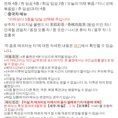
전채 4종 / 찐 딤섬 4종 / 튀김 딤섬 2종 / 오늘의 야채 볶음 / 미니 오메
볶음밥 / 추 딤섬(과자) 4종
◇
중국차 메뉴
*이하보다 1종을 당일 선택해 주십니다
보주차 / 오리지널 블렌드 티 美肌彩茶 / 香檳烏龍茶 (동방 미인 차) /
안계철 관음차 / 동정 오룡 차 / 흰 모란 / 니시코 류이 차 / 용주 차 / 1
점홍색
'차 음료 애프터눈 티'에 대한 자세한 내용은
여기
에서 확인할 수 있습
니다.
이용 조건
※본 플랜은 4분 이상으로 예약을 받습니다.
※석 카테고리는 개인실(유료)로 표시되지만, 본 플랜에서는 개인실료를 별도로 받
을 수 없습니다.
※예약 시간보다 120분의 이용으로 하겠습니다.
※14:00 이후에 입점되었을 때는 이용 시간이 120분보다 짧아집니다. 주의해 주십
시오.
※이용일 전날 18:00까지 예약해 주십시오.
※온라인 예약 한정이기 때문에, 전화로는 받을 수 없습니다. 또, 이쪽은 좌석 한정
플랜입니다.
※각종 할인이나 다른 특전, 쿠폰, 회원 특전과는 병용하실 수 없습니다.
※화상은 이미지입니다.
※매입 상황에 따라 메뉴는 변경하는 경우가 있습니다.
제시 조건
【마실 차 애프터눈 티에서의 음식 알레르기의 대응에 대해】
본 메뉴는 특정 원재료 8품목 중
【새우·게·밀】
, 그 외
【조개류】
<red>를 포함하
고 있습니다만
상품의 특성상 이러한 재료의 제거 및 사용 재료의 변경을 받을 수 없습니다.