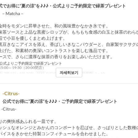
式でお得に“夏の涼”を♪♪♪・公式よりご予約限定で緑茶プレゼント
ce －Matcha－
金時をモダンに昇華させた、和の風味豊かなかき氷です。
抹茶ソースと上品な黒蜜シロップが、もちもち食感の白玉と抹茶のわら
茹で小豆を優しくまとめ上げます。
黒豆きなこアイスを添え、香ばしいきなこパウダーと、自家製サクサク
上げた、和素材の奥深いコントラストを楽しむ逸品です。
ースで、さらに濃厚な抹茶の香りをお楽しみいただけます。
公式よりご予約限定で緑茶プレゼント
:00～19:30（20:00閉店）
자세히보기
간
7월 1일 ~ 9월 30일
식사
티타임, 저녁
주문 수량 제한
1 ~ 10
 -Citrus-
】公式でお得に“夏の涼”を♪♪♪・ご予約限定で緑茶プレゼント
 -Citrus-
りの爽快感あふれる一皿です。
ッシュなオレンジとみかんのコンポートを忍ばせ、さっぱりとした数種
パイスをきかせた特製コンフィチュールを合わせました。