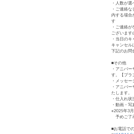
・人数が選
・ご連絡な
内する場合
す
・ご連絡が
ございます
・当日のキ
キャンセル
下記のお問
■その他
・アニバー
す。【プラ
・メッセー
・アニバー
たします。
・仕入れ状
・動画・写
※2025
予めご了
■お電話でのお