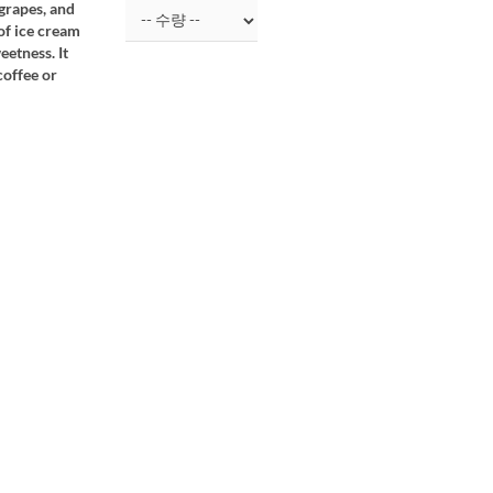
 grapes, and
of ice cream
eetness. It
coffee or