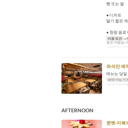
빵 또는 쌀
● 디저트
딸기 짧은 
● 청량 음료 
이용 조건
※
용은 어렵습니
예약 가능 기
좌석만 예
메뉴는 당일
예약 가능 기
주문 수량 제
AFTERNOON
퀸텟·지복