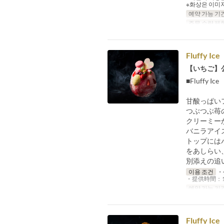
※화상은 이미
예약 가능 기
주문 수량 제
Fluffy Ic
【いちご】
■Fluffy Ic
甘酸っぱい
つぶつぶ苺
クリーミー
バニラアイ
トップには
をあしらい
別添えの追
이용 조건
・
・提供時間：15
예약 가능 기
Fluffy Ic