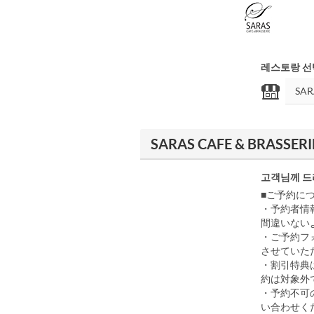
레스토랑 선
SARAS CAFE & BRASSERI
고객님께 드
■ご予約に
・予約者情
間違いない
・ご予約フ
させていた
・割引特典
約は対象外
・予約不可
い合わせく