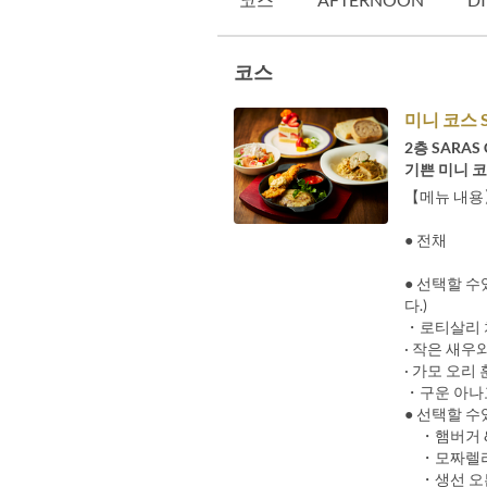
코스
미니 코스 S
2층 SARA
기쁜 미니 코
【메뉴 내용
● 전채
● 선택할 수
다.)
・로티살리 
· 작은 새우
· 가모 오리
・구운 아나
● 선택할 수
・햄버거 &
・모짜렐라 
・생선 오