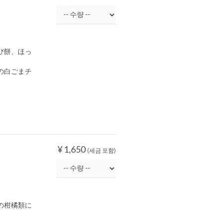
び餅、ほっ
の白ごまチ
¥ 1,650
(세금 포함)
の柑橘類に