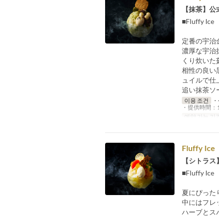
【抹茶】公
■Fluffy I
定番の宇治
濃厚な宇治
くり炊いた
相性の良い
ュイルで仕
追い抹茶ソ
이용 조건
・
・提供時間：15
예약 가능 기
Fluffy Ice
【シトラス
■Fluffy Ice
夏にぴった
中にはフレ
ハーブとス