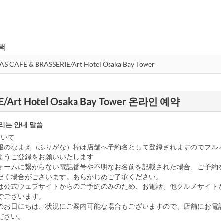
택
E/Art Hotel Osaka Bay Tower 온라인 예약
리는 안내 말씀
ついて
報のなまえ（ふりがな）枠は店舗へ予約名として登録されますのでフル
ようご登録をお願いいたします
ォームに繋がらない電話番号や不明なお名前を記載された場合、ご予約
だく場合がございます。あらかじめご了承ください。
は公式ウェブサイトからのご予約のみのため、お電話、他グルメサイト
でございます。
のお日にちは、状況にご案内可能な場合もございますので、店舗にお電
ださい。