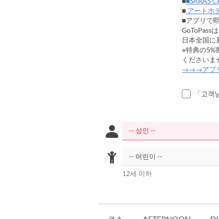
■
■SARAS
■
アートホ
■アプリで即入
GoToPa
日本全国に
※特典の5
くださいま
→→→アプ
「고객님
12세 이하
코스
AFTERNOON
D