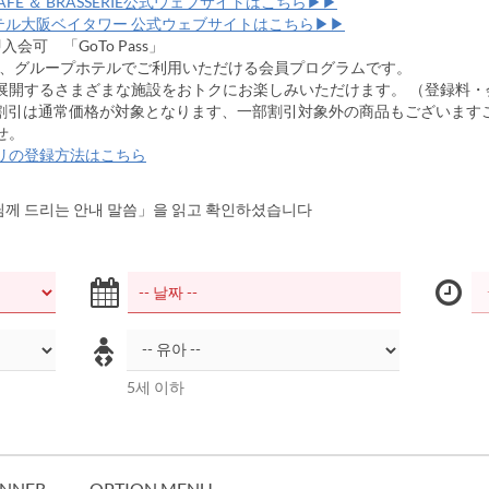
 CAFE ＆ BRASSERIE公式ウェブサイトはこちら▶▶
テル大阪ベイタワー 公式ウェブサイトはこちら▶▶
会可 「GoTo Pass」
ssは、グループホテルでご利用いただける会員プログラムです。
展開するさまざまな施設をおトクにお楽しみいただけます。 （登録料・
%割引は通常価格が対象となります、一部割引対象外の商品もございます
せ。
リの登録方法はこちら
께 드리는 안내 말씀」을 읽고 확인하셨습니다
5세 이하
INNER
OPTION MENU