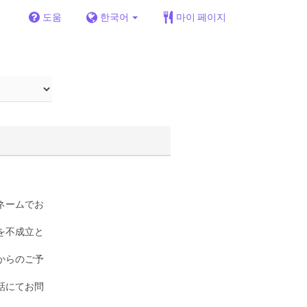
도움
한국어
마이 페이지
ネームでお
を不成立と
からのご予
話にてお問