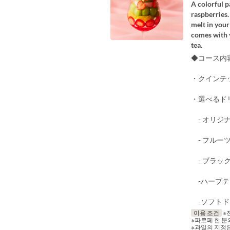
A colorful p
raspberries.
melt in your
comes with y
tea.
◆コース内
・クインテ
・選べるド
- オリジナ
- フルー
- ブラック
-ハーブテ
-ソフトドリン
이용 조건
※
※파르페 한 분
※과일의 지정은