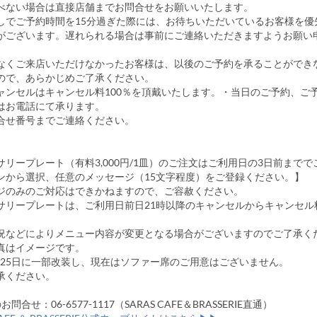
べない場合は直接店舗までお問合せをお願いいたします。
しでご予約時間を15分過ぎた際には、お待ちいただいているお客様を優
がございます。遅れられる場合は事前にご連絡いただきますようお願い
なくご来店いただけなかったお客様は、以後のご予約を承ることができ
ので、あらかじめご了承ください。
ャンセルはキャンセル料100％を頂戴いたします。・当日のご予約、ご
はお電話にて承ります。
合せ番号までご連絡ください。
サリープレート（有料3,000円/1皿）のご注文はご利用日の3日前までで
ンから選択、任意のメッセージ（15文字程度）をご登録ください。】
ジのみのご対応はできかねますので、ご容赦ください。
サリープレートは、ご利用日前日21時以降のキャンセルからキャンセル
況などによりメニュー内容が変更となる場合がございますのでご了承く
真はイメージです。
年3月25日に一部改装し、現在はソファー席のご用意はございません。
承ください。
問合せ：06-6577-1117（SARAS CAFE＆BRASSERIE直通）