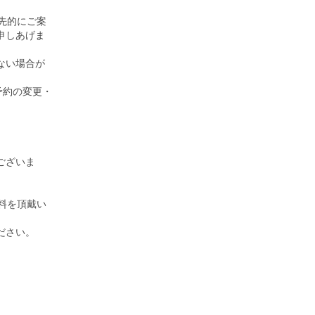
先的にご案
申しあげま
ない場合が
予約の変更・
ございま
料を頂戴い
ださい。