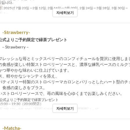
지입니다.
간
2025년 7월 23일 ~ 2월 12일, 2월 16일 ~ 2월 20일, 2월 24일 ~ 3월 28일, 3월 30일 ~
자세히보기
한
1 ~
e -Strawberry-
公式よりご予約限定で緑茶プレゼント
e －Strawberry－
フレッシュな苺とミックスベリーのコンフィチュールを贅沢に使用しま
の食感が楽しい特製ストロベリーソースと、濃厚な練乳ベースのミルク
かつ華やかな味わいに仕上げています。
ス、軽やかなシャンティを添え、
パティスリー特製のストロベリーマカロンとパリっとしたハート型のチ
、食感の楽しさをプラス。
いストロベリーソースで、苺の風味を心ゆくまでお楽しみください。
公式よりご予約限定で緑茶プレゼント
:00～19:30（20:00閉店）
자세히보기
간
7월 1일 ~ 9월 30일
식사
티타임, 저녁
주문 수량 제한
1 ~ 10
e -Matcha-