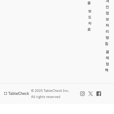
개
용
인
보
정
도
보
자
처
료
리
방
침
결
제
정
책
© 2025 TableCheck Inc.
All rights reserved