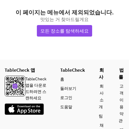
이 페이지는 메뉴에서 제외되었습니다.
맛있는 거 찾아드릴게요
모든 장소를 탐색하세요
TableCheck 앱
TableCheck
회
법
사
률
TableCheck
홈
앱을 다운로
회
고
둘러보기
드하려면 스
사
객
로그인
캔하세요
소
이
도움말
개
용
약
팀
관
채