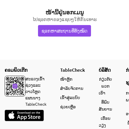
ໜ້ານີ້ຢູ່ນອກເມນູ
ໄປຊອກຫາຂອງແຊບໆໃຫ້ກັນເທາະ
ຊອກຫາສະຖານທີ່ທັງໝົດ
ຄອມພິວເຕີກ
TableCheck
ບໍລິສັດ
ກ
ສະແດງເຂົ້າ
ໜ້າຫຼັກ
ກ່ຽວກັບ
ຈ
ຊ່ວງແລະ
ພວກ
ສຳລັບຈັດການ
ດາວໂຫຼດ
ເຮົາ
ກ
ເຂົ້າສູ່ລະບົບ
ແຜນນາງ
ພ
ທີ່ພົບ
TableCheck
ຊ່ວຍເຫຼືອ
ສັນຍານ
ອ
ເຮືອນ
ຂ
ວຽງ