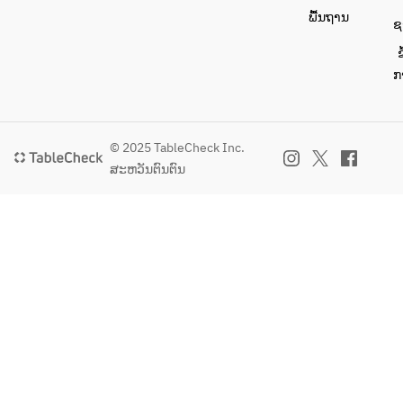
ພື້ນຖານ
ຊ
ຂ
ກ
© 2025 TableCheck Inc.
ສະຫວັນຕົນຕົນ