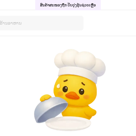
ສິນຄ້າສະໜອງຖືກ ປັບປຸງລຸ້ນ
ຊ່ວຍເຫຼືອ